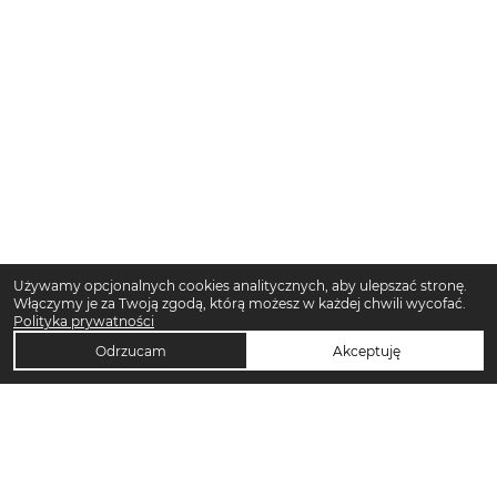
Używamy opcjonalnych cookies analitycznych, aby ulepszać stronę.
Włączymy je za Twoją zgodą, którą możesz w każdej chwili wycofać.
Polityka prywatności
Odrzucam
Akceptuję