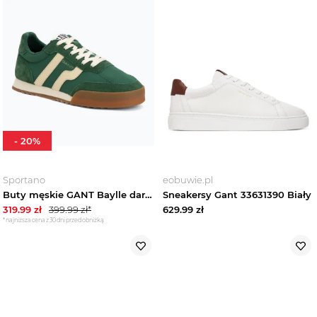
-
20
%
Sportano
eobuwie.pl
Buty męskie GANT Baylle dark green
Sneakersy Gant 33631390 Biały
319.99
zł
399.99
zł*
629.99
zł
*najniższa cena z 30 dni przed obniżką