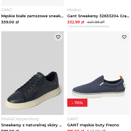
GANT
Modivo
Męskie białe zamszowe sneakersy Cuzmoon GANT
Gant Sneakersy 32633204 Granatowy
359.00
zł
332.99
zł
401.99
zł*
*najniższa cena z 30 dni przed obniżką
-
70
%
Peek&Cloppenburg
GANT
Sneakersy z naturalnej skóry bydlęcej model 'McJulien' Gant Granatowy
GANT męskie buty Frezno
599.00
zł
195.00
zł
649.00
zł*