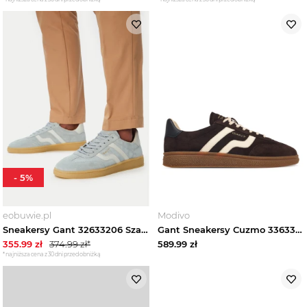
-
5
%
eobuwie.pl
Modivo
Sneakersy Gant 32633206 Szary
Gant Sneakersy Cuzmo 33633373 Brązowy ciemny
355.99
zł
374.99
zł*
589.99
zł
*najniższa cena z 30 dni przed obniżką