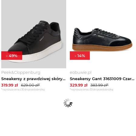
-
49
%
-
14
%
Peek&Cloppenburg
eobuwie.pl
Sneakersy z prawdziwej skóry model 'Julien' Gant Czarny
Sneakersy Gant 31631009 Czarny
319.99
zł
629.00
zł*
329.99
zł
383.99
zł*
*najniższa cena z 30 dni przed obniżką
*najniższa cena z 30 dni przed obniżką