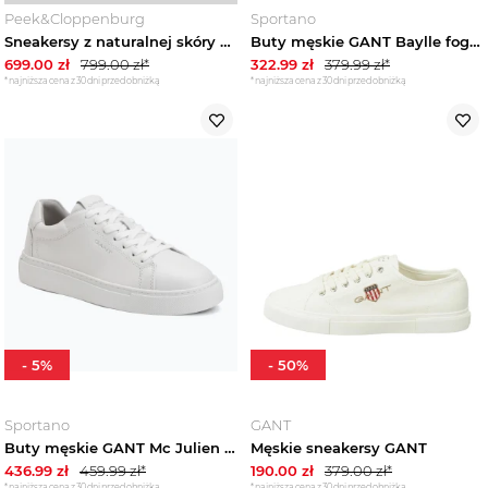
Peek&Cloppenburg
Sportano
Sneakersy z naturalnej skóry z fakturowanym wzorem model 'Julien' Gant Piaskowy
Buty męskie GANT Baylle fog gray Szary
699.00
zł
799.00
zł*
322.99
zł
379.99
zł*
*najniższa cena z 30 dni przed obniżką
*najniższa cena z 30 dni przed obniżką
-
5
%
-
50
%
Sportano
GANT
Buty męskie GANT Mc Julien 32631226-G172 white / white
Męskie sneakersy GANT
436.99
zł
459.99
zł*
190.00
zł
379.00
zł*
*najniższa cena z 30 dni przed obniżką
*najniższa cena z 30 dni przed obniżką