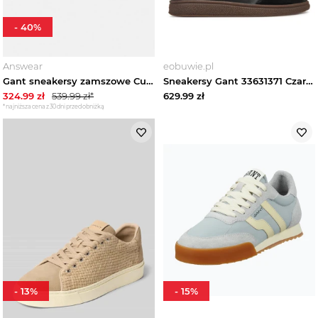
-
40
%
Answear
eobuwie.pl
Gant sneakersy zamszowe Cuzmo zielony
Sneakersy Gant 33631371 Czarny
324.99
zł
539.99
zł*
629.99
zł
*najniższa cena z 30 dni przed obniżką
-
13
%
-
15
%