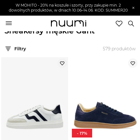
W MOHITO - 20% na koszule i szorty, przy zakupie min. 2
×
dowolnych produktów, w dniach 10.06–14.06. KOD: SUMMER20
nuumi.pl
>
Marki
>
Gant
>
Buty męskie
>
Sneakersy męskie
Sneakersy męskie Gant
Marki
Filtry
579
produktów
Trendy
SZUKAJ
Wyprzedaże
-
17
%