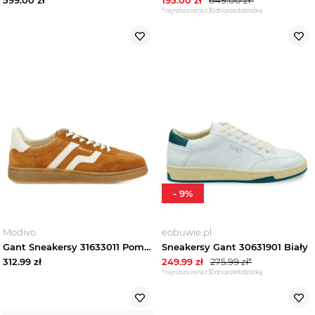
*najniższa cena z 30 dni przed obniżką
-
9
%
Modivo
eobuwie.pl
Gant Sneakersy 31633011 Pomarańczowy
Sneakersy Gant 30631901 Biały
312.99
zł
249.99
zł
275.99
zł*
*najniższa cena z 30 dni przed obniżką