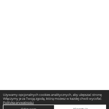
Używamy opcjonalnych cookies analitycznych, aby ulepszać stronę.
Włączymy je za Twoją zgodą, którą możesz w każdej chwili wycofać.
Polityka prywatności