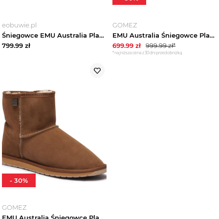
eobuwie.pl
GOMEZ
Śniegowce EMU Australia Platinum Stinger Mini MP10003 Beżowy
EMU Australia Śniegowce Platinum Cooper | zamsz | z dodatkiem wełny czarny
799.99
zł
699.99
zł
999.99
zł*
*najniższa cena z 30 dni przed obniżką
-
30
%
GOMEZ
EMU Australia Śniegowce Platinum Stinger Mini | zamsz brązowy