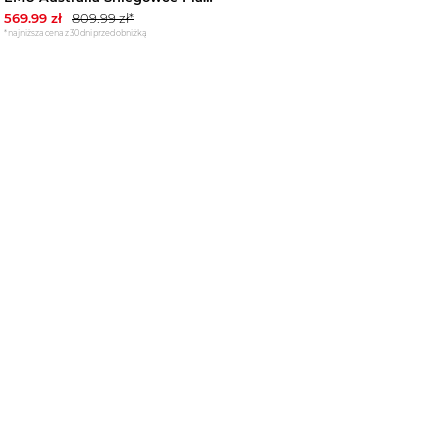
569.99
zł
809.99
zł*
*najniższa cena z 30 dni przed obniżką