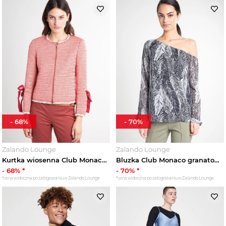
-
68
%
-
70
%
Zalando Lounge
Zalando Lounge
Kurtka wiosenna Club Monaco czerwony
Bluzka Club Monaco granatowy
-
68
% *
-
70
% *
*cena widoczna po zalogowaniu w Zalando Lounge
*cena widoczna po zalogowaniu w Zalando Lounge