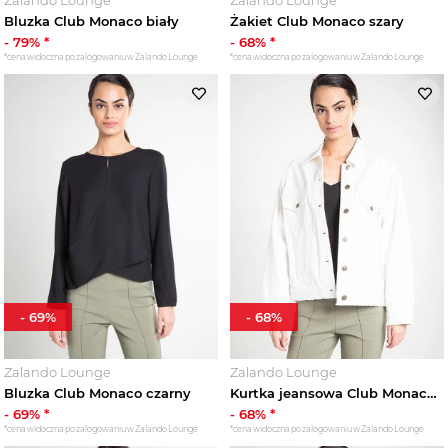
Bluzka Club Monaco biały
Żakiet Club Monaco szary
-
79
% *
-
68
% *
*cena widoczna po zalogowaniu w Zalando Lounge
*cena widoczna po zalogowaniu w Zalando Lounge
-
69
%
-
68
%
Zalando Lounge
Zalando Lounge
Bluzka Club Monaco czarny
Kurtka jeansowa Club Monaco biały
-
69
% *
-
68
% *
*cena widoczna po zalogowaniu w Zalando Lounge
*cena widoczna po zalogowaniu w Zalando Lounge