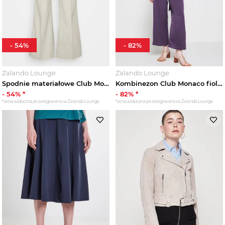
-
54
%
-
82
%
Zalando Lounge
Zalando Lounge
Spodnie materiałowe Club Monaco beżowy
Kombinezon Club Monaco fioletowy
-
54
% *
-
82
% *
*cena widoczna po zalogowaniu w Zalando Lounge
*cena widoczna po zalogowaniu w Zalando Lounge