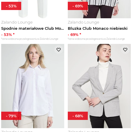
-
53
%
-
69
%
Zalando Lounge
Zalando Lounge
Spodnie materiałowe Club Monaco nude
Bluzka Club Monaco niebieski
-
53
% *
-
69
% *
*cena widoczna po zalogowaniu w Zalando Lounge
*cena widoczna po zalogowaniu w Zalando Lounge
-
79
%
-
68
%
Zalando Lounge
Zalando Lounge