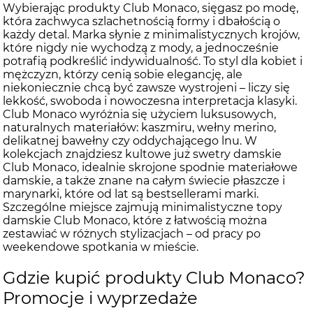
Wybierając produkty Club Monaco, sięgasz po modę,
która zachwyca szlachetnością formy i dbałością o
każdy detal. Marka słynie z minimalistycznych krojów,
które nigdy nie wychodzą z mody, a jednocześnie
potrafią podkreślić indywidualność. To styl dla kobiet i
mężczyzn, którzy cenią sobie elegancję, ale
niekoniecznie chcą być zawsze wystrojeni – liczy się
lekkość, swoboda i nowoczesna interpretacja klasyki.
Club Monaco wyróżnia się użyciem luksusowych,
naturalnych materiałów: kaszmiru, wełny merino,
delikatnej bawełny czy oddychającego lnu. W
kolekcjach znajdziesz kultowe już swetry damskie
Club Monaco, idealnie skrojone spodnie materiałowe
damskie, a także znane na całym świecie płaszcze i
marynarki, które od lat są bestsellerami marki.
Szczególne miejsce zajmują minimalistyczne topy
damskie Club Monaco, które z łatwością można
zestawiać w różnych stylizacjach – od pracy po
weekendowe spotkania w mieście.
Gdzie kupić produkty Club Monaco?
Promocje i wyprzedaże