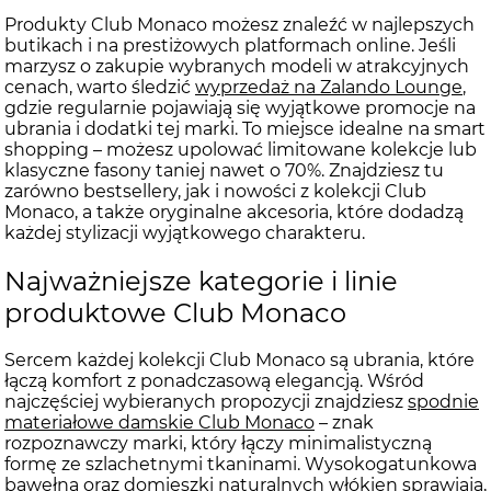
Produkty Club Monaco możesz znaleźć w najlepszych
butikach i na prestiżowych platformach online. Jeśli
marzysz o zakupie wybranych modeli w atrakcyjnych
cenach, warto śledzić
wyprzedaż na Zalando Lounge
,
gdzie regularnie pojawiają się wyjątkowe promocje na
ubrania i dodatki tej marki. To miejsce idealne na smart
shopping – możesz upolować limitowane kolekcje lub
klasyczne fasony taniej nawet o 70%. Znajdziesz tu
zarówno bestsellery, jak i nowości z kolekcji Club
Monaco, a także oryginalne akcesoria, które dodadzą
każdej stylizacji wyjątkowego charakteru.
Najważniejsze kategorie i linie
produktowe Club Monaco
Sercem każdej kolekcji Club Monaco są ubrania, które
łączą komfort z ponadczasową elegancją. Wśród
najczęściej wybieranych propozycji znajdziesz
spodnie
materiałowe damskie Club Monaco
– znak
rozpoznawczy marki, który łączy minimalistyczną
formę ze szlachetnymi tkaninami. Wysokogatunkowa
bawełna oraz domieszki naturalnych włókien sprawiają,