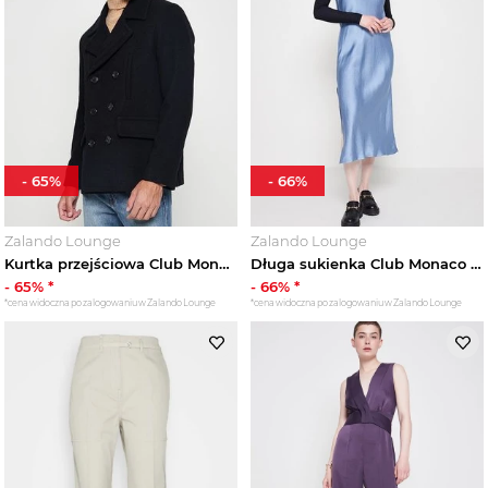
-
65
%
-
66
%
Zalando Lounge
Zalando Lounge
Kurtka przejściowa Club Monaco błękit królewski
Długa sukienka Club Monaco niebieski
-
65
% *
-
66
% *
*cena widoczna po zalogowaniu w Zalando Lounge
*cena widoczna po zalogowaniu w Zalando Lounge