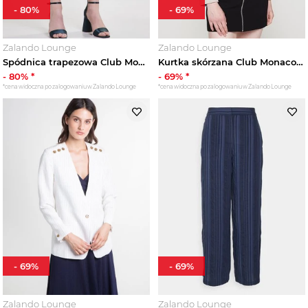
-
80
%
-
69
%
Zalando Lounge
Zalando Lounge
Spódnica trapezowa Club Monaco niebieski
Kurtka skórzana Club Monaco taupe
-
80
% *
-
69
% *
*cena widoczna po zalogowaniu w Zalando Lounge
*cena widoczna po zalogowaniu w Zalando Lounge
-
69
%
-
69
%
Zalando Lounge
Zalando Lounge