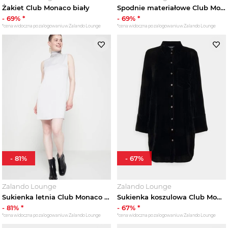
Żakiet Club Monaco biały
Spodnie materiałowe Club Monaco granatowy
-
69
% *
-
69
% *
*cena widoczna po zalogowaniu w Zalando Lounge
*cena widoczna po zalogowaniu w Zalando Lounge
-
81
%
-
67
%
Zalando Lounge
Zalando Lounge
Sukienka letnia Club Monaco szary
Sukienka koszulowa Club Monaco czarny
-
81
% *
-
67
% *
*cena widoczna po zalogowaniu w Zalando Lounge
*cena widoczna po zalogowaniu w Zalando Lounge