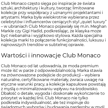
Club Monaco często sięga po inspiracje ze świata
sztuki, architektury i kultury, tworząc limitowane
kolekcje przy współpracy z uznanymi projektantami i
artystami. Marka była wielokrotnie wybierana przez
celebrytów i influencerów ceniących styl „quiet luxury”
– w ubraniach Club Monaco pojawiały się m.in. Meghan
Markle czy Gigi Hadid, podkreślając, że klasyka może
być niebanalna i wyjątkowo stylowa. Każda specjalna
kolekcja marki to połączenie funkcjonalności, luksusu i
najnowszych trendów w subtelnej oprawie.
Wartości i innowacje Club Monaco
Club Monaco od lat udowadnia, że moda premium
może iść w parze z odpowiedzialnością. Marka stawia
na zrównoważone podejście do produkcji – wybiera
naturalne, certyfikowane materiały, zwraca uwagę na
etyczne warunki pracy, a kolekcje kapsułowe powstają
z myślą o minimalizowaniu wpływu na środowisko.
Dbałość o detale, wygoda i doskonałe wykończenie to
priorytet w każdej linii. Club Monaco nie tylko
podkreśla indywidualność, ale też inspiruje do
świadomych wyborów i budowania garderoby w myśl