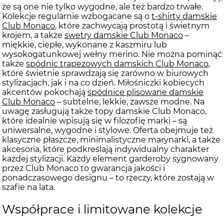
że są one nie tylko wygodne, ale też bardzo trwałe.
Kolekcje regularnie wzbogacane są o
t-shirty damskie
Club Monaco
, które zachwycają prostotą i świetnym
krojem, a także
swetry damskie Club Monaco
–
miękkie, ciepłe, wykonane z kaszmiru lub
wysokogatunkowej wełny merino. Nie można pominąć
także
spódnic trapezowych damskich Club Monaco
,
które świetnie sprawdzają się zarówno w biurowych
stylizacjach, jak i na co dzień. Miłośniczki kobiecych
akcentów pokochają
spódnice plisowane damskie
Club Monaco
– subtelne, lekkie, zawsze modne. Na
uwagę zasługują także topy damskie Club Monaco,
które idealnie wpisują się w filozofię marki – są
uniwersalne, wygodne i stylowe. Oferta obejmuje też
klasyczne płaszcze, minimalistyczne marynarki, a także
akcesoria, które podkreślają indywidualny charakter
każdej stylizacji. Każdy element garderoby sygnowany
przez Club Monaco to gwarancja jakości i
ponadczasowego designu – to rzeczy, które zostają w
szafie na lata.
Współprace i limitowane kolekcje