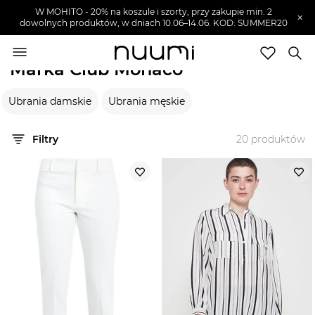
W MOHITO - 20% na koszule i szorty, przy zakupie min. 2
×
dowolnych produktów, w dniach 10.06–14.06. KOD: SUMMER20
nuumi.pl
>
Marki
>
Club Monaco
Marka Club Monaco
Marki
Ubrania damskie
Ubrania męskie
Trendy
SZUKAJ
Filtry
20
produktów
Wyprzedaże