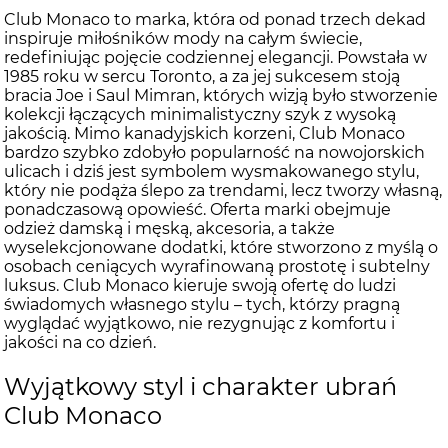
Club Monaco to marka, która od ponad trzech dekad
inspiruje miłośników mody na całym świecie,
redefiniując pojęcie codziennej elegancji. Powstała w
1985 roku w sercu Toronto, a za jej sukcesem stoją
bracia Joe i Saul Mimran, których wizją było stworzenie
kolekcji łączących minimalistyczny szyk z wysoką
jakością. Mimo kanadyjskich korzeni, Club Monaco
bardzo szybko zdobyło popularność na nowojorskich
ulicach i dziś jest symbolem wysmakowanego stylu,
który nie podąża ślepo za trendami, lecz tworzy własną,
ponadczasową opowieść. Oferta marki obejmuje
odzież damską i męską, akcesoria, a także
wyselekcjonowane dodatki, które stworzono z myślą o
osobach ceniących wyrafinowaną prostotę i subtelny
luksus. Club Monaco kieruje swoją ofertę do ludzi
świadomych własnego stylu – tych, którzy pragną
wyglądać wyjątkowo, nie rezygnując z komfortu i
jakości na co dzień.
Wyjątkowy styl i charakter ubrań
Club Monaco