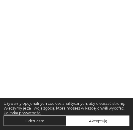
Używamy opcjonalnych cookies analitycznych, aby ulepszać stronę.
Włączymy je za Twoją zgodą, którą możesz w każdej chwili wycofać.
Polityka prywatności
Odrzucam
Akceptuję