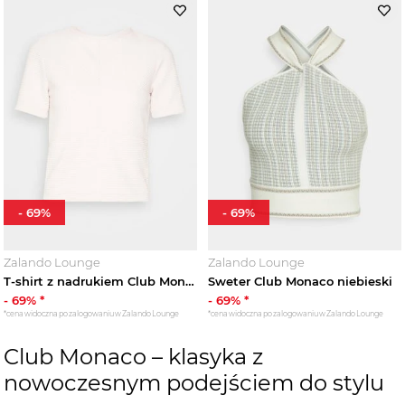
-
69
%
-
69
%
Zalando Lounge
Zalando Lounge
T-shirt z nadrukiem Club Monaco różowy
Sweter Club Monaco niebieski
-
69
% *
-
69
% *
*cena widoczna po zalogowaniu w Zalando Lounge
*cena widoczna po zalogowaniu w Zalando Lounge
Club Monaco – klasyka z
nowoczesnym podejściem do stylu