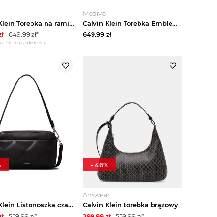
Modivo
Calvin Klein Torebka na ramię ecru
Calvin Klein Torebka Emblem Aop Debossed Medium Shbag LV04F3875G Czarny
zł
649.99
zł*
649.99
zł
na z 30 dni przed obniżką
%
-
46
%
Answear
Calvin Klein Listonoszka czarny
Calvin Klein torebka brązowy
zł
559.99
zł*
299.99
zł
559.99
zł*