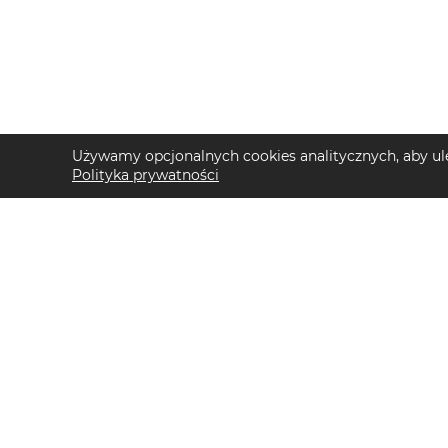
Używamy opcjonalnych cookies analitycznych, aby ule
Polityka prywatności
TOP KATEGORIE DAMSKIE
TOP KATEGORIE 
Trencze damskie
Kurtki przejściow
Klapki płaskie damskie
Swetry męskie
Sukienki midi damskie
Kurtki trekkingow
Sukienki maxi damskie
T-shirty męskie
Klapki damskie
Buty do biegania 
Torebki crossbody
Szorty męskie