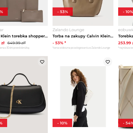
%
-
53
%
-
10
%
ar
Zalando Lounge
eobuwie
Calvin Klein torebka shopper damska z imitacji skóry beżowy
Torba na zakupy Calvin Klein taupe
zł
649.99
zł*
-
53
% *
253.99
cena z 30 dni przed obniżką
*cena widoczna po zalogowaniu w Zalando Lounge
*najniższa ce
%
-
10
%
-
54