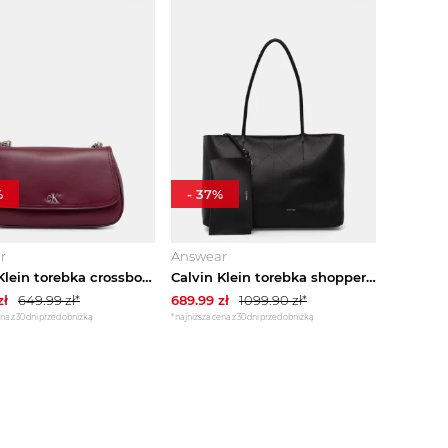
%
-
37
%
r
Answear
Calvin Klein torebka crossbody damska z imitacji skóry bordowy
Calvin Klein torebka shopper damska skórzana czarny
zł
649.99
zł*
689.99
zł
1099.90
zł*
na z 30 dni przed obniżką
*najniższa cena z 30 dni przed obniżką