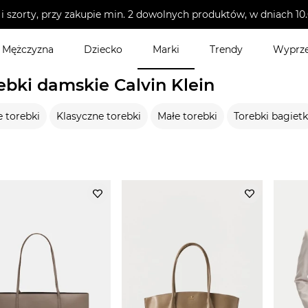
i szorty, przy zakupie min. 2 dowolnych produktów, w dniach 
Mężczyzna
Dziecko
Marki
Trendy
Wyprz
mskie
>
Torebki damskie
ebki damskie Calvin Klein
 torebki
Klasyczne torebki
Małe torebki
Torebki bagietk