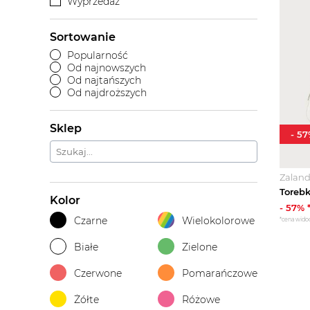
Wyprzedaż
Sortowanie
Popularność
Od najnowszych
Od najtańszych
Od najdroższych
Sklep
-
57
Zalan
Torebk
Kolor
-
57
% 
Czarne
Wielokolorowe
*cena wido
Białe
Zielone
Czerwone
Pomarańczowe
Żółte
Różowe