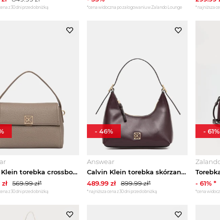
cena z 30 dni przed obniżką
*cena widoczna po zalogowaniu w Zalando Lounge
*najniższa ce
%
-
46
%
-
61
%
ar
Answear
Zaland
Calvin Klein torebka crossbody damska z imitacji skóry beżowy
Calvin Klein torebka skórzana fioletowy
zł
569.99
zł*
489.99
zł
899.99
zł*
-
61
% *
cena z 30 dni przed obniżką
*najniższa cena z 30 dni przed obniżką
*cena widoc