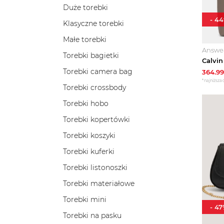
Duże torebki
-
44
Klasyczne torebki
Małe torebki
Answe
Torebki bagietki
Torebki camera bag
364.99
*najniższa 
Torebki crossbody
Torebki hobo
Torebki kopertówki
Torebki koszyki
Torebki kuferki
Torebki listonoszki
Torebki materiałowe
Torebki mini
-
47
Torebki na pasku