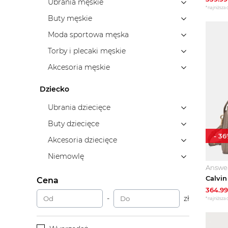
Ubrania męskie
*najniższa 
Buty męskie
Moda sportowa męska
Torby i plecaki męskie
Akcesoria męskie
Dziecko
Ubrania dziecięce
Buty dziecięce
-
36
Akcesoria dziecięce
Niemowlę
Answe
Cena
364.99
-
zł
*najniższa 