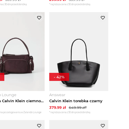
na z 30 dni przed obniżką
*najniższa cena z 30 dni przed obniżką
-
42
%
o Lounge
Answear
Torebka Calvin Klein ciemnobrązowy
Calvin Klein torebka czarny
379.99
zł
649.99
zł*
zna po zalogowaniu w Zalando Lounge
*najniższa cena z 30 dni przed obniżką