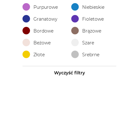
Purpurowe
Niebieskie
Granatowy
Fioletowe
Bordowe
Brązowe
Beżowe
Szare
Złote
Srebrne
Wyczyść filtry