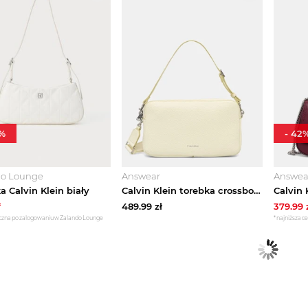
%
-
42
do Lounge
Answear
Answea
a Calvin Klein biały
Calvin Klein torebka crossbody damska zielony
*
489.99
zł
379.99
czna po zalogowaniu w Zalando Lounge
*najniższa ce