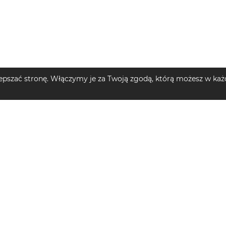
pszać stronę. Włączymy je za Twoją zgodą, którą możesz w każd
MĘSKIE
TOP KATEGORIE DZIECIĘCE
TOP MARKI
e męskie
Plecaki dziecięce
Sukienki mi
Spodnie dziecięce
Ubrania dam
e męskie
Swetry dziecięce
Szlafroki d
Spodnie narciarskie i snowboardowe dziecięce
Buty do bie
męskie
Bluzy z kapturem dziecięce
Kamizelki m
Kurtki przejściowe dziecięce