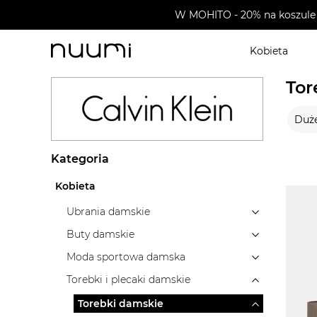
W MOHITO - 20% na koszule 
Kobieta
nuumi.pl
>
Marki
>
Calvin Klein
>
Torebki i plecaki da
Tor
Duże
Kategoria
Kobieta
Ubrania damskie
Buty damskie
Moda sportowa damska
Torebki i plecaki damskie
Torebki damskie