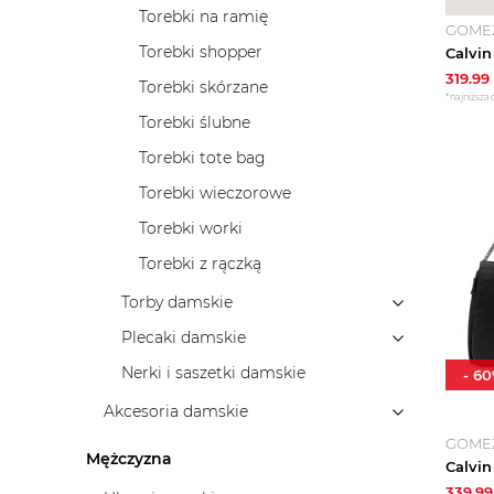
Torebki na ramię
GOME
Torebki shopper
319.99
Torebki skórzane
*najniższa 
Torebki ślubne
Torebki tote bag
Torebki wieczorowe
Torebki worki
Torebki z rączką
Torby damskie
Plecaki damskie
Nerki i saszetki damskie
-
60
Akcesoria damskie
GOME
Mężczyzna
339.99