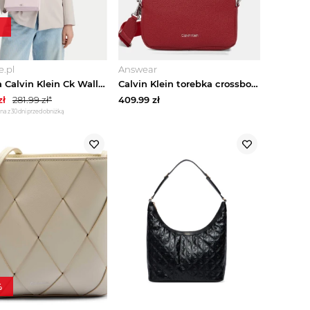
.pl
Answear
Torebka Calvin Klein Ck Wallet On Chain LV04F3319G Bordowy
Calvin Klein torebka crossbody damska z imitacji skóry czerwony
zł
281.99
zł*
409.99
zł
na z 30 dni przed obniżką
%