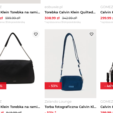
Z
eobuwie.pl
GOMEZ
Calvin Klein Torebka na ramię czarny
Torebka Calvin Klein Quilted Sm Shoulder Bag LV04F3327G Biały
zł
599.99
zł*
308.99
zł
342.99
zł*
299.99
cena z 30 dni przed obniżką
*najniższa cena z 30 dni przed obniżką
*najniższa ce
%
-
53
%
-
46
Z
Zalando Lounge
GOMEZ
Calvin Klein Torebka na ramię czarny
Torba fotograficzna Calvin Klein niebieski
zł
849.99
zł*
-
53
% *
299.99