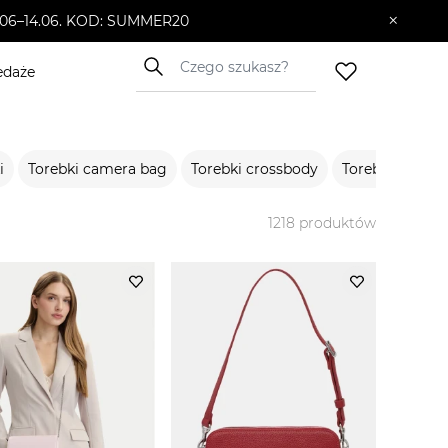
×
10.06–14.06. KOD: SUMMER20
edaże
i
Torebki camera bag
Torebki crossbody
Torebki hobo
1218
produktów