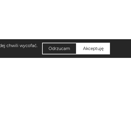
ej chwili wycofać.
Odrzucam
Akceptuję
NUUMI
di damskie Sinsay
Zapisz się do newslettera!
skie Sinsay
Kontakt
amskie Lascana
Polityka Prywatności
gania męskie Hoka
Ustawienia cookies
ęskie Jack&Jones
Regulamin
Klapki płaskie damskie Cassis Côte D'azur
Jak działa Nuumi?