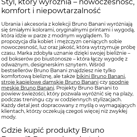
Styl, który wyróżnia – nowoczesność,
komfort i niepowtarzalność
Ubrania i akcesoria z kolekcji Bruno Banani wyróżniają
się śmiałymi kolorami, oryginalnymi printami i wygodą,
która idzie w parze z modnym wyglądem. To
propozycja dla kobiet i mężczyzn ceniących sobie
nowoczesność, luz oraz jakość, która wytrzymuje próbę
czasu. Marka zdobyła uznanie dzięki swojej bieliźnie –
od bokserów po biustonosze – która łączy wygodę z
odważnym, designerskim sznytem. Wśród
bestsellerów Bruno Banani znajdziesz nie tylko
komfortową bieliznę, ale także
bikini Bruno Banani
,
stroje kąpielowe damskie Bruno Banani
czy
spodnie
męskie Bruno Banani
. Projekty Bruno Banani to
powiew świeżości, który pozwala wyróżnić się na plaży,
podczas treningu czy w codziennych stylizacjach.
Każdy detal jest dopracowany z myślą o wymagających
klientach, którzy oczekują czegoś więcej niż zwykłej
mody.
Gdzie kupić produkty Bruno