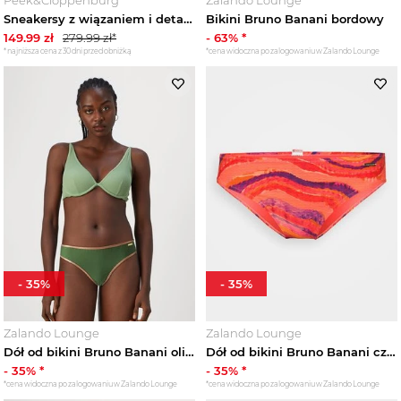
Sneakersy z wiązaniem i detale z logo model 'CDG' Bruno Banani Biały
Bikini Bruno Banani bordowy
149.99
zł
279.99
zł*
-
63
% *
*najniższa cena z 30 dni przed obniżką
*cena widoczna po zalogowaniu w Zalando Lounge
-
35
%
-
35
%
Zalando Lounge
Zalando Lounge
Dół od bikini Bruno Banani oliwkowy
Dół od bikini Bruno Banani czerwony
-
35
% *
-
35
% *
*cena widoczna po zalogowaniu w Zalando Lounge
*cena widoczna po zalogowaniu w Zalando Lounge