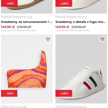
-
46
%
-
46
%
Peek&Cloppenburg
Peek&Cloppenburg
Sneakersy ze sznurowaniem i gumową podeszwą model 'FCO' Bruno Banani Biały
Sneakersy z detale z logo model 'JFK' Bruno Banani Biały
149.99
zł
279.99
zł*
149.99
zł
279.99
zł*
*najniższa cena z 30 dni przed obniżką
*najniższa cena z 30 dni przed obniżką
-
35
%
-
46
%
Zalando Lounge
Peek&Cloppenburg