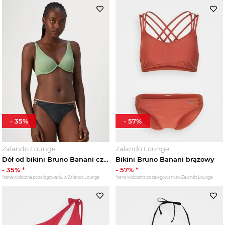
-
35
%
-
57
%
Zalando Lounge
Zalando Lounge
Dół od bikini Bruno Banani czarny
Bikini Bruno Banani brązowy
-
35
% *
-
57
% *
*cena widoczna po zalogowaniu w Zalando Lounge
*cena widoczna po zalogowaniu w Zalando Lounge