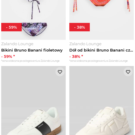
-
59
%
-
38
%
Zalando Lounge
Zalando Lounge
Bikini Bruno Banani fioletowy
Dół od bikini Bruno Banani czerwony
-
59
% *
-
38
% *
*cena widoczna po zalogowaniu w Zalando Lounge
*cena widoczna po zalogowaniu w Zalando Lounge