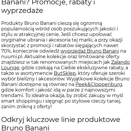
Banani? Promocje, rabaty i
wyprzedaże
Produkty Bruno Banani cieszą się ogromną
popularnością wśród osób poszukujących jakości i
stylu w atrakcyjnej cenie. Jeśli chcesz upolować
oryginalne ubrania i akcesoria tej marki, a przy okazji
skorzystać z promocji i rabatów sięgających nawet
70%, koniecznie odwiedź
wyprzedaż Bruno Banani
na
nuumi.pl. Aktualne kolekcje oraz limitowane oferty
znajdziesz w tak renomowanych miejscach jak
Zalando
Lounge
, gdzie czekają na Ciebie ekskluzywne rabaty, a
także w asortymencie
ButSklep
, który oferuje szeroki
wybór bielizny i akcesoriów. Wyjątkowe kolekcje Bruno
Banani dostępne są również na
Peek&Cloppenburg
,
gdzie komfort i jakość idą w parze z najnowszymi
trendami. To idealna okazja, by zrobić zakupy w myśl
smart shoppingu i sięgnąć po stylowe rzeczy taniej,
zanim znikną z oferty!
Odkryj kluczowe linie produktowe
Bruno Banani