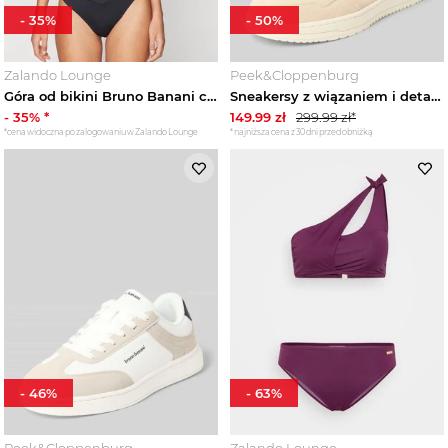
-
35
%
-
50
%
Zalando Lounge
Peek&Cloppenburg
Góra od bikini Bruno Banani czarny
Sneakersy z wiązaniem i detale z logo Model 'ATH' Bruno Banani Beżowy
-
35
% *
149.99
zł
299.99
zł*
*cena widoczna po zalogowaniu w Zalando Lounge
*najniższa cena z 30 dni przed obniżką
-
46
%
-
63
%
Peek&Cloppenburg
Zalando Lounge