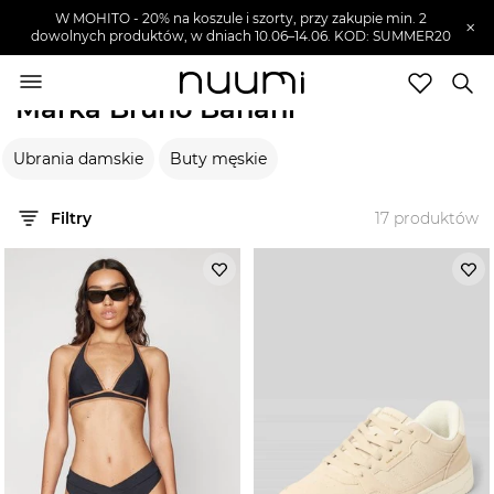
W MOHITO - 20% na koszule i szorty, przy zakupie min. 2
×
dowolnych produktów, w dniach 10.06–14.06. KOD: SUMMER20
nuumi.pl
>
Marki
>
Bruno Banani
Marka Bruno Banani
Marki
Ubrania damskie
Buty męskie
Trendy
SZUKAJ
Filtry
17
produktów
Wyprzedaże