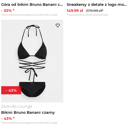
Góra od bikini Bruno Banani czerwony
Sneakersy z detale z logo model 'TLV' Bruno Banani Biały
-
35
% *
149.99
zł
279.99
zł*
*cena widoczna po zalogowaniu w Zalando Lounge
*najniższa cena z 30 dni przed obniżką
-
43
%
Zalando Lounge
Bikini Bruno Banani czarny
-
43
% *
*cena widoczna po zalogowaniu w Zalando Lounge