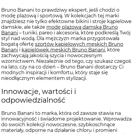
Bruno Banani to prawdziwy ekspert, jeśli chodzi o
modę plażową i sportową. W kolekcjach tej marki
znajdziesz nie tylko efektowne bikini i stroje kąpielowe
damskie, ale także
modę plażową damską Bruno
Banani
– tuniki, pareo i akcesoria, które podkreślą Twój
styl nad wodą. Dla mężczyzn marka przygotowała
bogatą ofertę
szortów kąpielowych męskich Bruno
Banani
i
kąpielówek męskich Bruno Banani
, które
zachwycają jakością szycia i nowoczesnym
wzornictwem. Niezależnie od tego, czy szukasz czegoś
na lato, czy na co dzień – Bruno Banani dostarczy Ci
modnych inspiracji i komfortu, który staje się
nieodłącznym elementem stylizacji.
Innowacje, wartości i
odpowiedzialność
Bruno Banani to marka, która od zawsze stawia na
innowacyjność i świadome projektowanie. Wprowadza
do swoich kolekcji nowoczesne, szybkoschnące
materiały, odporne na działanie chloru i promieni