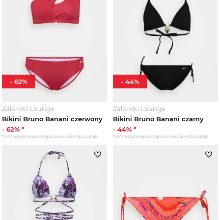
-
62
%
-
44
%
Zalando Lounge
Zalando Lounge
Bikini Bruno Banani czerwony
Bikini Bruno Banani czarny
-
62
% *
-
44
% *
*cena widoczna po zalogowaniu w Zalando Lounge
*cena widoczna po zalogowaniu w Zalando Lounge