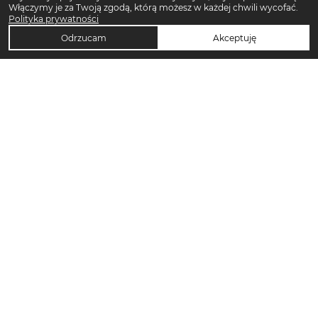
Włączymy je za Twoją zgodą, którą możesz w każdej chwili wycofać.
Polityka prywatności
Odrzucam
Akceptuję
TOP KATEGORIE DAMSKIE
Trencze damskie
Klapki płaskie damskie
Sukienki midi damskie
Sukienki maxi damskie
Klapki damskie
Torebki crossbody
Sandały damskie
Torebki tote bag
Sukienki codzienne damskie
Sandały na koturnie
Pierścionki
Sandały na obcasie
Szorty damskie