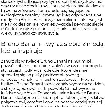
słonecznych, dbając przy tym o komfort użytkowania
oraz trwałość produktów. Coraz większy nacisk kładzie
także na zrównoważoną produkcję, sięgając po
ekologiczne tkaniny i promując ideę odpowiedzialnej
mody. Dla Bruno Banani wyznacznikiem sukcesu jest
nie tylko design, ale również wygoda i pewność siebie
osób, które noszą ubrania tej marki – niezależnie od
wieku, sylwetki czy stylu życia.
Bruno Banani – wyraź siebie z modą,
która inspiruje
Zanurz się w świecie Bruno Banani na nuumi.pl i
pozwól sobie na odrobinę szaleństwa w codziennych
stylizacjach. Odkrywaj kolekcje, które idealnie
sprawdzą się na plaży, podczas aktywnego
wypoczynku, jak i w miejskich zestawach. Modna
bielizna Bruno Banani to doskonały wybór na co dzień,
a stroje kąpielowe marki pozwolą Ci zachwycić na
każdym wyjeździe. Zobacz aktualne kolekcje Bruno
Banani dostępne na nuumi.pl i przekonaj się, jak łatwo
połączyć styl, komfort i oryginalność w każdej sytuacji.
Jeśli cenisz smart shopping, śledź wyprzedaże i