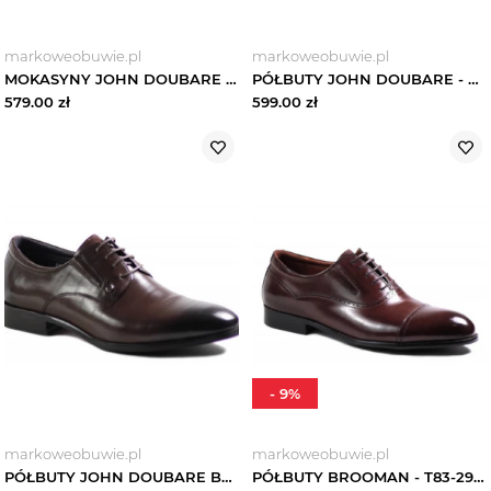
markoweobuwie.pl
markoweobuwie.pl
MOKASYNY JOHN DOUBARE BY BROOMAN - YGC-Z253-351-1 BLACK
PÓŁBUTY JOHN DOUBARE - T241-155-A01 BLACK Brooman
579.00
zł
599.00
zł
-
9
%
markoweobuwie.pl
markoweobuwie.pl
PÓŁBUTY JOHN DOUBARE BY BROOMAN - E22-5-189 BROWN
PÓŁBUTY BROOMAN - T83-294-AB44 BROWN