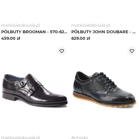
markoweobuwie.pl
markoweobuwie.pl
PÓŁBUTY BROOMAN - 570-62201 CZARNE
PÓŁBUTY JOHN DOUBARE - QA526-C6-A77 COFFEE Brooman Brązowy
459.00
zł
629.00
zł
markoweobuwie.pl
Armodo