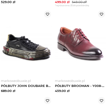
529.00
zł
499.00
zł
549.00
zł*
*najniższa cena z 30 dni przed obniżką
markoweobuwie.pl
markoweobuwie.pl
PÓŁBUTY JOHN DOUBARE BY BROOMAN - 9699 BLACK
PÓŁBUTY BROOMAN - Y008-27-A16 Bordowy
689.00
zł
459.00
zł