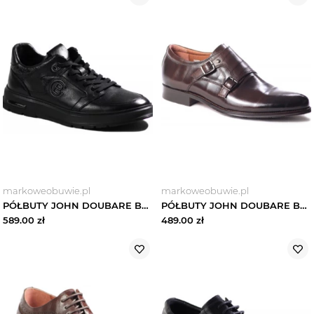
markoweobuwie.pl
markoweobuwie.pl
PÓŁBUTY JOHN DOUBARE BY BROOMAN - QA1706CA-C35-A59 BLACK
PÓŁBUTY JOHN DOUBARE BY BROOMAN - JA088-931A-J18 Brązowy
589.00
zł
489.00
zł