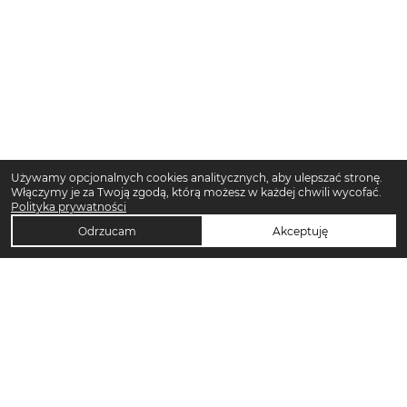
Używamy opcjonalnych cookies analitycznych, aby ulepszać stronę.
Włączymy je za Twoją zgodą, którą możesz w każdej chwili wycofać.
Polityka prywatności
Odrzucam
Akceptuję
TOP KATEGORIE DAMSKIE
Trencze damskie
Klapki płaskie damskie