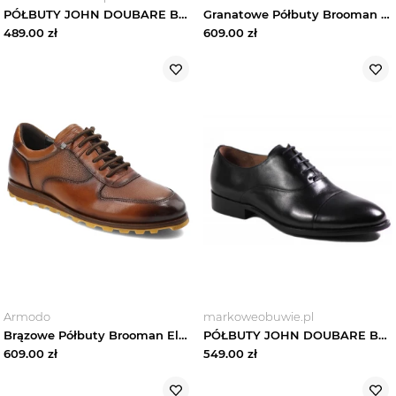
PÓŁBUTY JOHN DOUBARE BY BROOMAN - JA088-931A-J17 Czarny
Granatowe Półbuty Brooman Eleganckie Obuwie Męskie
489.00
zł
609.00
zł
Armodo
markoweobuwie.pl
Brązowe Półbuty Brooman Eleganckie Obuwie Męskie
PÓŁBUTY JOHN DOUBARE BY BROOMAN - V43-33-T1 BLACK
609.00
zł
549.00
zł