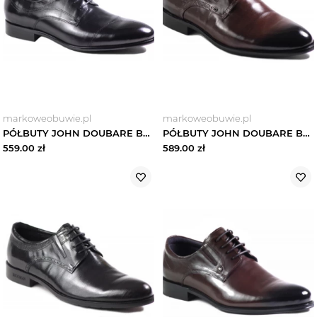
markoweobuwie.pl
markoweobuwie.pl
PÓŁBUTY JOHN DOUBARE BY BROOMAN - J1846-206-A33 BLACK
PÓŁBUTY JOHN DOUBARE BY BROOMAN - QA830BC-C35-A77 COFFEE Brązowy
559.00
zł
589.00
zł