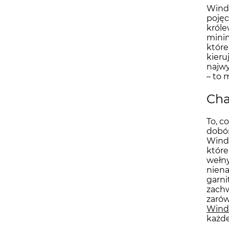
Winds
pojęc
króle
minim
które
kieru
najwy
– to 
Cha
To, c
dobór
Winds
które
wełny
niena
garni
zachw
zarów
Wind
każd