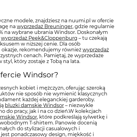
czne modele, znajdziesz na nuumi.pl w ofercie
wagę na
wyprzedaż Breuninger
, gdzie regularnie
 70% na wybrane ubrania Windsor. Doskonałym
e
wyprzedaż Peek&Cloppenburg
– tu czekają
luksusem w niższej cenie. Dla osób
ne okazje, rekomendujemy również
wyprzedaż
rzystnych cenach. Pamiętaj, że wyprzedaże
yl, który zostaje z Tobą na lata.
 ofercie Windsor?
esnych kobiet i mężczyzn, oferując szeroką
uktów nie sposób nie wymienić klasycznych
undament każdej eleganckiej garderoby.
ją
bluzki damskie Windsor
– niezwykle
o do pracy, jak i na co dzień.W kolekcjach
amskie Windsor
, które podkreślają sylwetkę i
i swobodnym T-shirtem. Panowie docenią
ałych do stylizacji casualowych i
jest ponadczasowy design, miękkość i