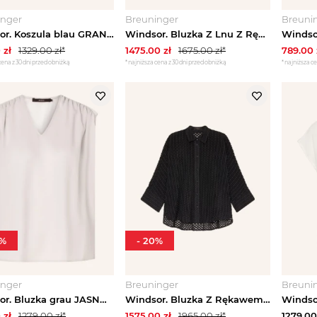
inger
Breuninger
Breuni
Windsor. Koszula blau GRANATOWY
Windsor. Bluzka Z Lnu Z Rękawami 3 / 4 braun CIEMNOBRĄZOWY
0
zł
1329.00
zł*
1475.00
zł
1675.00
zł*
789.00
cena z 30 dni przed obniżką
*najniższa cena z 30 dni przed obniżką
*najniższa ce
%
-
20
%
inger
Breuninger
Breuni
Windsor. Bluzka grau JASNOCZARY
Windsor. Bluzka Z Rękawem 3 / 4 blau GRANATOWY
0
zł
1279.00
zł*
1575.00
zł
1965.00
zł*
1279.00