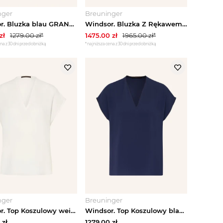
nger
Breuninger
Windsor. Bluzka blau GRANATOWY
Windsor. Bluzka Z Rękawem 3 / 4 weiss KREMOWY
zł
1279.00
zł*
1475.00
zł
1965.00
zł*
na z 30 dni przed obniżką
*najniższa cena z 30 dni przed obniżką
nger
Breuninger
Windsor. Top Koszulowy weiss BIAŁY
Windsor. Top Koszulowy blau GRANATOWY
zł
1279.00
zł