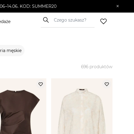
×
10.06–14.06. KOD: SUMMER20
edaże
ria męskie
696
produktów