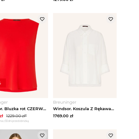
%
nger
Breuninger
Windsor. Bluzka rot CZERWONY
Windsor. Koszula Z Rękawami 3 / 4 weiss BIAŁY
zł
1229.00
zł*
1769.00
zł
na z 30 dni przed obniżką