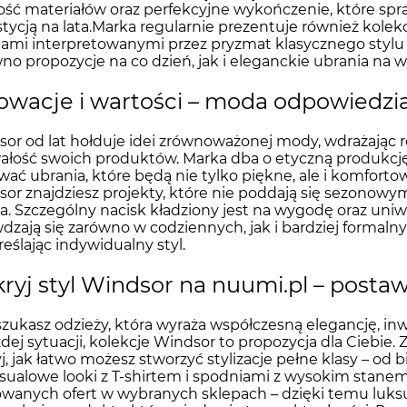
ość materiałów oraz perfekcyjne wykończenie, które spra
tycją na lata.Marka regularnie prezentuje również kole
ami interpretowanymi przez pryzmat klasycznego stylu 
no propozycje na co dzień, jak i eleganckie ubrania na 
owacje i wartości – moda odpowiedzi
or od lat hołduje idei zrównoważonej mody, wdrażając r
ałość swoich produktów. Marka dba o etyczną produkcję i
wać ubrania, które będą nie tylko piękne, ale i komforto
or znajdziesz projekty, które nie poddają się sezonow
ta. Szczególny nacisk kładziony jest na wygodę oraz uni
dzają się zarówno w codziennych, jak i bardziej formalnyc
eślając indywidualny styl.
ryj styl Windsor na nuumi.pl – postaw
 szukasz odzieży, która wyraża współczesną elegancję, in
dej sytuacji, kolekcje Windsor to propozycja dla Ciebie.
j, jak łatwo możesz stworzyć stylizacje pełne klasy – o
sualowe looki z T-shirtem i spodniami z wysokim stanem
owanych ofert w wybranych sklepach – dzięki temu luksus