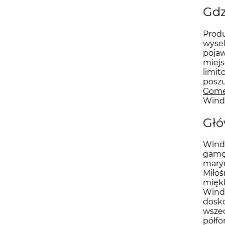
Gdz
Produ
wyse
pojaw
miejs
limit
poszu
Gom
Winds
Głó
Winds
gamę 
mary
Miłoś
miękk
Wind
dosko
wsze
półfo