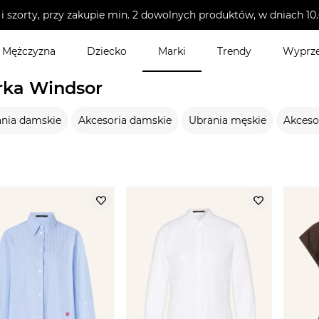
i szorty, przy zakupie min. 2 dowolnych produktów, w dniach 
Mężczyzna
Dziecko
Marki
Trendy
Wyprz
ka Windsor
nia damskie
Akcesoria damskie
Ubrania męskie
Akceso