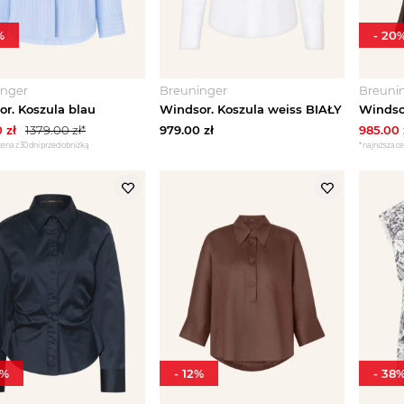
%
-
20
inger
Breuninger
Breuni
r. Koszula blau
Windsor. Koszula weiss BIAŁY
0
zł
1379.00
zł*
979.00
zł
985.00
cena z 30 dni przed obniżką
*najniższa ce
%
-
12
%
-
38