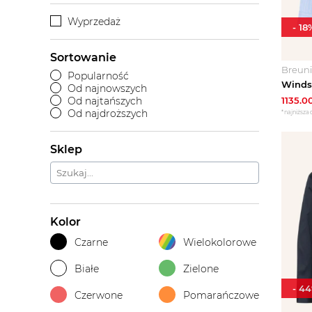
Wyprzedaż
-
18
Sortowanie
Breun
Popularność
Windso
Od najnowszych
Od najtańszych
1135.0
Od najdroższych
*najniższa 
Sklep
Kolor
Czarne
Wielokolorowe
Białe
Zielone
-
44
Czerwone
Pomarańczowe