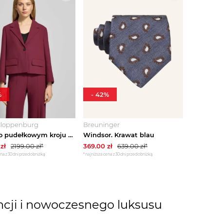
%
-
42
%
loppenburg
Breuninger
Żakiet o pudełkowym kroju z kieszeniami z patką Windsor Bordowy
Windsor. Krawat blau
zł
2199.00
zł*
369.00
zł
639.00
zł*
na z 30 dni przed obniżką
*najniższa cena z 30 dni przed obniżką
cji i nowoczesnego luksusu