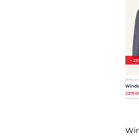
-
25
Breun
2215.0
*najniższa 
Win