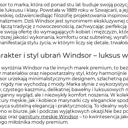
or to marka, która od ponad stu lat buduje swoją pozy
ie luksusu i klasy. Powstała w 1889 roku w Szwajcarii, a j
wskiej, odzwierciedlając filozofię projektowania inspiro
alizmem. Dziś Windsor jest synonimem ekskluzywnej odz
 łączą tradycję z nowoczesnością, zachwycając perfekcj
je swoją ofertę do wymagających kobiet i mężczyzn, któr
ższej jakości wykonania, komfortu oraz subtelnej, wyrafi
manifestacja stylu życia, w którym liczy się detale, trwało
rakter i styl ubrań Windsor – luksus
o wyróżnia Windsor na tle innych marek premium, to be
 materiałów oraz niepowtarzalny styl, który harmonijnie
or urzekają minimalistycznym designem, szlachetną p
 nigdy nie wychodzą z mody. Marka słynie z wykorzystyw
, czystego kaszmiru, delikatnej bawełny i luksusowych m
ganny wygląd, ale i niezwykły komfort noszenia. W kole
tury męskie, jak i kobiece marynarki czy eleganckie s
yca subtelną elegancją i praktycznością. To idealny wyb
no w biurze, jak i podczas wyjątkowych okazji.Nie bez 
sor
oraz
garnitury męskie Windsor
– to kwintesencja jak
ego miłośnika mody premium.