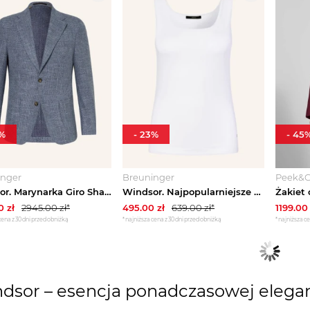
%
-
23
%
-
45
inger
Breuninger
Peek&C
Windsor. Marynarka Giro Shaped Fit blau
Windsor. Najpopularniejsze weiss BIAŁY
0
zł
2945.00
zł*
495.00
zł
639.00
zł*
1199.00
cena z 30 dni przed obniżką
*najniższa cena z 30 dni przed obniżką
*najniższa ce
dsor – esencja ponadczasowej elegan