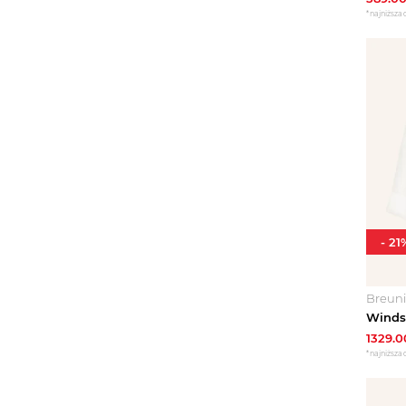
*najniższa 
-
21
Breun
1329.0
*najniższa 