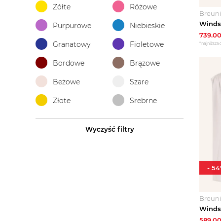
Żółte
Różowe
Breun
Purpurowe
Niebieskie
739.0
Granatowy
Fioletowe
*najniższa 
Bordowe
Brązowe
Beżowe
Szare
Złote
Srebrne
Wyczyść filtry
-
54
Breun
589.0