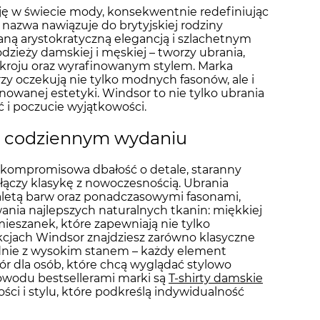
cję w świecie mody, konsekwentnie redefiniując
ej nazwa nawiązuje do brytyjskiej rodziny
waną arystokratyczną elegancją i szlachetnym
ieży damskiej i męskiej – tworzy ubrania,
ą kroju oraz wyrafinowanym stylem. Marka
zy oczekują nie tylko modnych fasonów, ale i
nowanej estetyki. Windsor to nie tylko ubrania
ść i poczucie wyjątkowości.
 w codziennym wydaniu
zkompromisowa dbałość o detale, staranny
 łączy klasykę z nowoczesnością. Ubrania
aletą barw oraz ponadczasowymi fasonami,
ania najlepszych naturalnych tkanin: miękkiej
ieszanek, które zapewniają nie tylko
kcjach Windsor znajdziesz zarówno klasyczne
podnie z wysokim stanem – każdy element
ór dla osób, które chcą wyglądać stylowo
powodu bestsellerami marki są
T-shirty damskie
ości i stylu, które podkreślą indywidualność