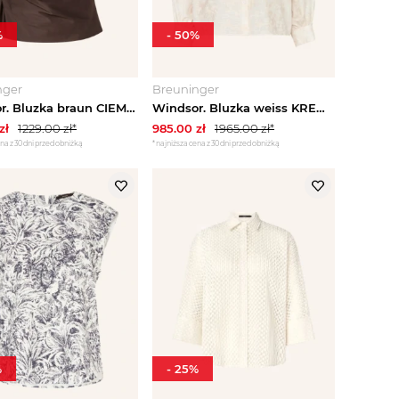
%
-
50
%
nger
Breuninger
Windsor. Bluzka braun CIEMNOBRĄZOWY
Windsor. Bluzka weiss KREMOWY
zł
1229.00
zł*
985.00
zł
1965.00
zł*
na z 30 dni przed obniżką
*najniższa cena z 30 dni przed obniżką
%
-
25
%