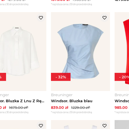
cena z 30 dni przed obniżką
*najniższa cena z 30 dni przed obniżką
%
-
32
%
-
20
inger
Breuninger
Breuni
Windsor. Bluzka Z Lnu Z Rękawami 3 / 4 weiss BIAŁY
Windsor. Bluzka blau
0
zł
1675.00
zł*
839.00
zł
1229.00
zł*
985.00
cena z 30 dni przed obniżką
*najniższa cena z 30 dni przed obniżką
*najniższa ce