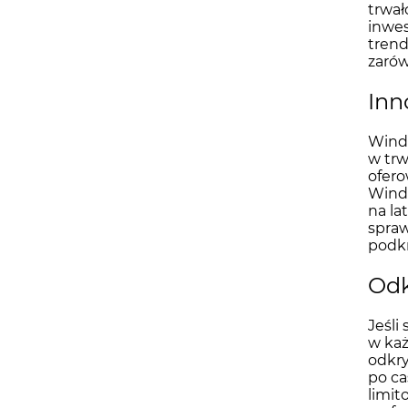
trwał
inwes
trend
zarów
Inn
Winds
w trw
ofero
Winds
na la
spraw
podkr
Odk
Jeśli
w każ
odkry
po ca
limit