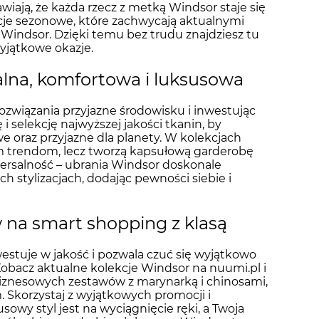
wiają, że każda rzecz z metką Windsor staje się
kcje sezonowe, które zachwycają aktualnymi
Windsor. Dzięki temu bez trudu znajdziesz tu
wyjątkowe okazje.
alna, komfortowa i luksusowa
ozwiązania przyjazne środowisku i inwestując
 selekcję najwyższej jakości tkanin, by
we oraz przyjazne dla planety. W kolekcjach
ym trendom, lecz tworzą kapsułową garderobę
wersalność – ubrania Windsor doskonale
h stylizacjach, dodając pewności siebie i
 na smart shopping z klasą
westuje w jakość i pozwala czuć się wyjątkowo
 Zobacz aktualne kolekcje Windsor na nuumi.pl i
d biznesowych zestawów z marynarką i chinosami,
. Skorzystaj z wyjątkowych promocji i
owy styl jest na wyciągnięcie ręki, a Twoja