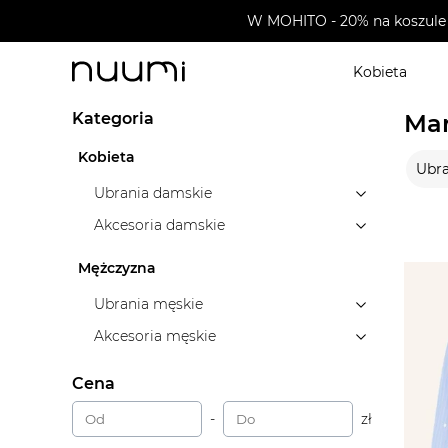
W MOHITO - 20% na koszule 
Kobieta
nuumi.pl
>
Marki
>
Windsor
Kategoria
Mar
Kobieta
Ubra
Ubrania damskie
Akcesoria damskie
Mężczyzna
Ubrania męskie
Akcesoria męskie
Cena
-
zł