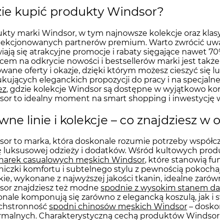
ie kupić produkty Windsor?
kty marki Windsor, w tym najnowsze kolekcje oraz klasy
lekcjonowanych partnerów premium. Warto zwrócić u
iają się atrakcyjne promocje i rabaty sięgające nawet
cem na odkrycie nowości i bestsellerów marki jest takż
owane oferty i okazje, dzięki którym możesz cieszyć się 
kujących eleganckich propozycji do pracy i na specjal
ez
, gdzie kolekcje Windsor są dostępne w wyjątkowo ko
or to idealny moment na smart shopping i inwestycję w st
wne linie i kolekcje – co znajdziesz w
or to marka, która doskonale rozumie potrzeby współcz
luksusowej odzieży i dodatków. Wśród kultowych prod
narek casualowych męskich Windsor
, które stanowią f
niczki komfortu i subtelnego stylu z pewnością pokocha
ie, wykonane z najwyższej jakości tkanin, idealne zarówn
sor znajdziesz też modne
spodnie z wysokim stanem d
nale komponują się zarówno z elegancką koszulą, jak 
chstronność
spodni chinosów męskich Windsor
– doskon
rmalnych. Charakterystyczną cechą produktów Windsor 