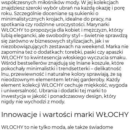
współczesnych miłośników mody. W jej kolekcjach
znajdziesz szeroki wybór ubrań na każdą okazję i porę
roku. Szczególnie doceniane są sukienki o
minimalistycznych krojach, idealne do pracy, na
spotkania czy rodzinne uroczystości. Marynarki
WŁOCHY to propozycja dla kobiet i mężczyzn, którzy
lubią elegancki, ale swobodny styl – świetnie sprawdzą
się zarówno w biznesowych stylizacjach, jak i w
niezobowiązujących zestawach na weekend. Marka nie
zapomina też o dodatkach: torebki, paski czy apaszki
WŁOCHY to kwintesencja włoskiego wyczucia smaku.
Wśród bestsellerów znajdują się lniane koszule, które
pokochały minimalistki i trendsetterki – delikatność
lnu, przewiewność i naturalne kolory sprawiają, że są
nieodzownym elementem letniej garderoby. Każdy
element kolekcji WŁOCHY cechuje miękkość, wygoda
i uniwersalność. Ubrania i dodatki tej marki to
inwestycja w jakość i ponadczasowy design, który
nigdy nie wychodzi z mody.
Innowacje i wartości marki WŁOCHY
WŁOCHY to nie tylko moda, ale także świadome