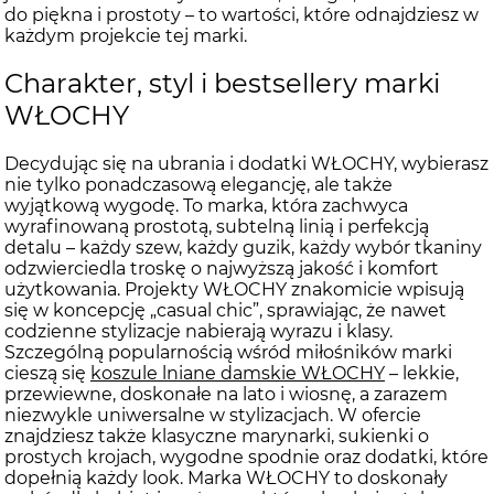
do piękna i prostoty – to wartości, które odnajdziesz w
każdym projekcie tej marki.
Charakter, styl i bestsellery marki
WŁOCHY
Decydując się na ubrania i dodatki WŁOCHY, wybierasz
nie tylko ponadczasową elegancję, ale także
wyjątkową wygodę. To marka, która zachwyca
wyrafinowaną prostotą, subtelną linią i perfekcją
detalu – każdy szew, każdy guzik, każdy wybór tkaniny
odzwierciedla troskę o najwyższą jakość i komfort
użytkowania. Projekty WŁOCHY znakomicie wpisują
się w koncepcję „casual chic”, sprawiając, że nawet
codzienne stylizacje nabierają wyrazu i klasy.
Szczególną popularnością wśród miłośników marki
cieszą się
koszule lniane damskie WŁOCHY
– lekkie,
przewiewne, doskonałe na lato i wiosnę, a zarazem
niezwykle uniwersalne w stylizacjach. W ofercie
znajdziesz także klasyczne marynarki, sukienki o
prostych krojach, wygodne spodnie oraz dodatki, które
dopełnią każdy look. Marka WŁOCHY to doskonały