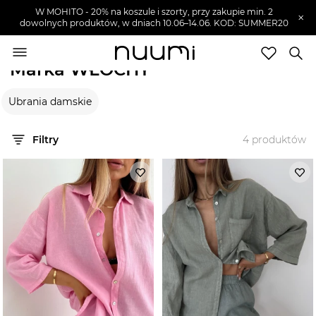
W MOHITO - 20% na koszule i szorty, przy zakupie min. 2
×
dowolnych produktów, w dniach 10.06–14.06. KOD: SUMMER20
nuumi.pl
>
Marki
>
WŁOCHY
Marka WŁOCHY
Marki
Ubrania damskie
Trendy
SZUKAJ
Filtry
4
produktów
Wyprzedaże