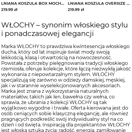
LNIANA KOSZULA BOX MOCHA WŁOCHY
LNIANA KOSZULA OVERSIZE BEIGE WŁOCHY
219.99
zł
219.99
zł
WŁOCHY – synonim włoskiego stylu
i ponadczasowej elegancji
Marka WŁOCHY to prawdziwa kwintesencja włoskiego
ducha, który od lat inspiruje świat mody swoją
lekkością, klasą i otwartością na nowoczesność.
Powstała z potrzeby pielęgnowania tradycji włoskiego
rzemiosła, oferuje kolekcje, które łączą niezwykłą jakość
wykonania z niepowtarzalnym stylem. WŁOCHY
specjalizują się zarówno w odzieży damskiej, męskiej,
jak i w starannie wyselekcjonowanych akcesoriach.
Marka jest znana z wykorzystania naturalnych
materiałów, takich jak len, bawełna czy wełna, co
sprawia, że ubrania z kolekcji WŁOCHY są tak
wyjątkowo wygodne i trwałe. Oferta kierowana jest do
osób ceniących sobie klasyczną elegancję, ale również
pragnących podkreślić swój indywidualny styl na co
dzień i od święta. Inspiracją dla projektantów WŁOCHY
jest włoska sztuka życia: radość, energia, zamiłowanie