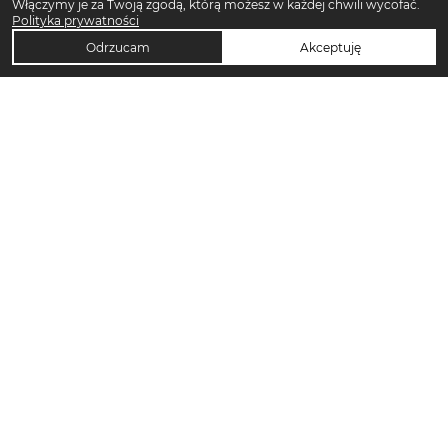
Włączymy je za Twoją zgodą, którą możesz w każdej chwili wycofać.
Polityka prywatności
Odrzucam
Akceptuję
TOP KATEGORIE DAMSKIE
Trencze damskie
Klapki płaskie damskie
Sukienki midi damskie
Sukienki maxi damskie
Klapki damskie
Torebki crossbody
Sandały damskie
Torebki tote bag
Sukienki codzienne damskie
Sandały na koturnie
Pierścionki
Sandały na obcasie
Szorty damskie
Spodnie dresowe damskie