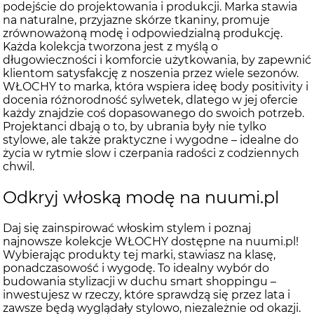
podejście do projektowania i produkcji. Marka stawia
na naturalne, przyjazne skórze tkaniny, promuje
zrównoważoną modę i odpowiedzialną produkcję.
Każda kolekcja tworzona jest z myślą o
długowieczności i komforcie użytkowania, by zapewnić
klientom satysfakcję z noszenia przez wiele sezonów.
WŁOCHY to marka, która wspiera ideę body positivity i
docenia różnorodność sylwetek, dlatego w jej ofercie
każdy znajdzie coś dopasowanego do swoich potrzeb.
Projektanci dbają o to, by ubrania były nie tylko
stylowe, ale także praktyczne i wygodne – idealne do
życia w rytmie slow i czerpania radości z codziennych
chwil.
Odkryj włoską modę na nuumi.pl
Daj się zainspirować włoskim stylem i poznaj
najnowsze kolekcje WŁOCHY dostępne na nuumi.pl!
Wybierając produkty tej marki, stawiasz na klasę,
ponadczasowość i wygodę. To idealny wybór do
budowania stylizacji w duchu smart shoppingu –
inwestujesz w rzeczy, które sprawdzą się przez lata i
zawsze będą wyglądały stylowo, niezależnie od okazji.