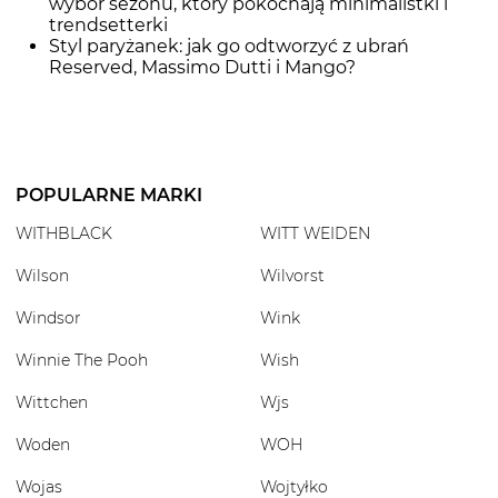
wybór sezonu, który pokochają minimalistki i
trendsetterki
Styl paryżanek: jak go odtworzyć z ubrań
Reserved, Massimo Dutti i Mango?
POPULARNE MARKI
WITHBLACK
WITT WEIDEN
Wilson
Wilvorst
Windsor
Wink
Winnie The Pooh
Wish
Wittchen
Wjs
Woden
WOH
Wojas
Wojtyłko