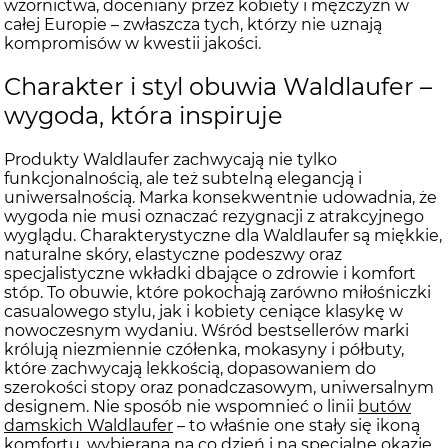
wzornictwa, doceniany przez kobiety i mężczyzn w
całej Europie – zwłaszcza tych, którzy nie uznają
kompromisów w kwestii jakości.
Charakter i styl obuwia Waldlaufer –
wygoda, która inspiruje
Produkty Waldlaufer zachwycają nie tylko
funkcjonalnością, ale też subtelną elegancją i
uniwersalnością. Marka konsekwentnie udowadnia, że
wygoda nie musi oznaczać rezygnacji z atrakcyjnego
wyglądu. Charakterystyczne dla Waldlaufer są miękkie,
naturalne skóry, elastyczne podeszwy oraz
specjalistyczne wkładki dbające o zdrowie i komfort
stóp. To obuwie, które pokochają zarówno miłośniczki
casualowego stylu, jak i kobiety ceniące klasykę w
nowoczesnym wydaniu. Wśród bestsellerów marki
królują niezmiennie czółenka, mokasyny i półbuty,
które zachwycają lekkością, dopasowaniem do
szerokości stopy oraz ponadczasowym, uniwersalnym
designem. Nie sposób nie wspomnieć o linii
butów
damskich Waldlaufer
– to właśnie one stały się ikoną
komfortu, wybieraną na co dzień i na specjalne okazje.