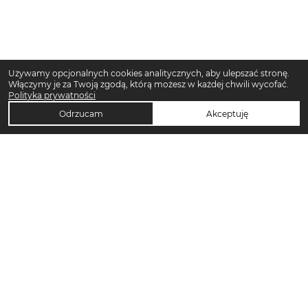
Używamy opcjonalnych cookies analitycznych, aby ulepszać stronę.
Włączymy je za Twoją zgodą, którą możesz w każdej chwili wycofać.
Polityka prywatności
Odrzucam
Akceptuję
TOP KATEGORIE DAMSKIE
Trencze damskie
Klapki płaskie damskie
Sukienki midi damskie
Sukienki maxi damskie
Klapki damskie
Torebki crossbody
Sandały damskie