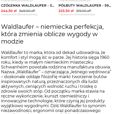
CZÓŁENKA WALDLAUFER - 358501 169 001 Czarny
PÓŁBUTY WALDLAUFER - 590523 168 094 Srebrny
244.30
zł
349.00
zł*
223.30
zł
319.00
zł*
*najniższa cena z 30 dni przed obniżką
*najniższa cena z 30 dni przed obniżką
Waldlaufer – niemiecka perfekcja,
która zmienia oblicze wygody w
modzie
Waldlaufer to marka, która od dekad udowadnia, że
komfort i styl mogą iść w parze. Jej historia sięga 1960
roku, kiedy w małym niemieckim miasteczku
Schwanheim powstała rodzinna manufaktura obuwia.
Nazwa „Waldläufer” – oznaczająca „leśnego wędrowca”
– doskonale oddaje filozofię marki: tworzenie butów
inspirowanych naturą, przeznaczonych dla ludzi
aktywnych, ceniących wolność ruchu i troskę o
zdrowie swoich stóp. Od początku marka stawia na
ręczne wykończenie, kunszt rzemieślniczy i
innowacyjne technologie, które czynią jej produkty
wyjątkowo wygodnymi. Dziś Waldlaufer to synonim
niezawodności, ergonomii oraz ponadczasowego