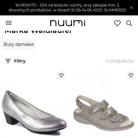
W MOHITO - 20% na koszule i szorty, przy zakupie min. 2
×
dowolnych produktów, w dniach 10.06–14.06. KOD: SUMMER20
nuumi.pl
>
Marki
>
Waldlaufer
Marka Waldlaufer
Marki
Buty damskie
Trendy
SZUKAJ
Filtry
4
produktów
Wyprzedaże