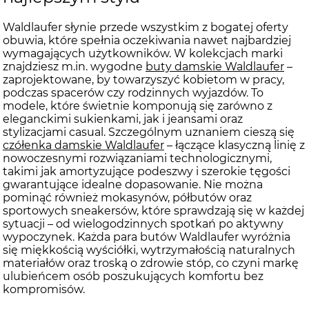
Waldlaufer słynie przede wszystkim z bogatej oferty
obuwia, które spełnia oczekiwania nawet najbardziej
wymagających użytkowników. W kolekcjach marki
znajdziesz m.in. wygodne
buty damskie Waldlaufer
–
zaprojektowane, by towarzyszyć kobietom w pracy,
podczas spacerów czy rodzinnych wyjazdów. To
modele, które świetnie komponują się zarówno z
eleganckimi sukienkami, jak i jeansami oraz
stylizacjami casual. Szczególnym uznaniem cieszą się
czółenka damskie Waldlaufer
– łączące klasyczną linię z
nowoczesnymi rozwiązaniami technologicznymi,
takimi jak amortyzujące podeszwy i szerokie tęgości
gwarantujące idealne dopasowanie. Nie można
pominąć również mokasynów, półbutów oraz
sportowych sneakersów, które sprawdzają się w każdej
sytuacji – od wielogodzinnych spotkań po aktywny
wypoczynek. Każda para butów Waldlaufer wyróżnia
się miękkością wyściółki, wytrzymałością naturalnych
materiałów oraz troską o zdrowie stóp, co czyni markę
ulubieńcem osób poszukujących komfortu bez
kompromisów.