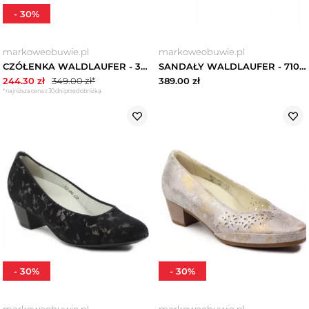
-
30
%
markoweobuwie.pl
markoweobuwie.pl
CZÓŁENKA WALDLAUFER - 358501 166 088 Srebrny
SANDAŁY WALDLAUFER - 710983-8 BEIGE
244.30
zł
349.00
zł*
389.00
zł
*najniższa cena z 30 dni przed obniżką
-
30
%
-
30
%
markoweobuwie.pl
markoweobuwie.pl