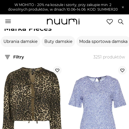
FINAL SALE
Answear!
×
nuumi.pl
>
Marki
>
Pieces
Marka Pieces
Marki
Ubrania damskie
Buty damskie
Moda sportowa damska
Trendy
SZUKAJ
Filtry
3251
produktów
Wyprzedaże