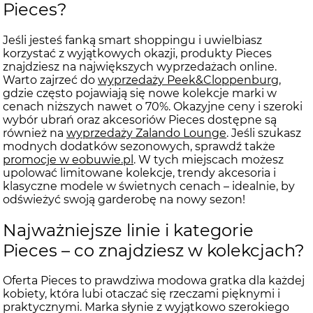
Pieces?
Jeśli jesteś fanką smart shoppingu i uwielbiasz
korzystać z wyjątkowych okazji, produkty Pieces
znajdziesz na największych wyprzedażach online.
Warto zajrzeć do
wyprzedaży Peek&Cloppenburg
,
gdzie często pojawiają się nowe kolekcje marki w
cenach niższych nawet o 70%. Okazyjne ceny i szeroki
wybór ubrań oraz akcesoriów Pieces dostępne są
również na
wyprzedaży Zalando Lounge
. Jeśli szukasz
modnych dodatków sezonowych, sprawdź także
promocje w eobuwie.pl
. W tych miejscach możesz
upolować limitowane kolekcje, trendy akcesoria i
klasyczne modele w świetnych cenach – idealnie, by
odświeżyć swoją garderobę na nowy sezon!
Najważniejsze linie i kategorie
Pieces – co znajdziesz w kolekcjach?
Oferta Pieces to prawdziwa modowa gratka dla każdej
kobiety, która lubi otaczać się rzeczami pięknymi i
praktycznymi. Marka słynie z wyjątkowo szerokiego