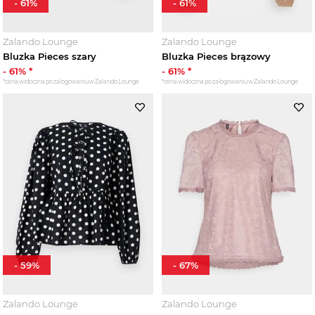
-
61
%
-
61
%
Zalando Lounge
Zalando Lounge
Bluzka Pieces szary
Bluzka Pieces brązowy
-
61
% *
-
61
% *
*cena widoczna po zalogowaniu w Zalando Lounge
*cena widoczna po zalogowaniu w Zalando Lounge
-
59
%
-
67
%
Zalando Lounge
Zalando Lounge