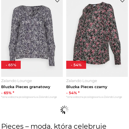
-
65
%
-
54
%
Zalando Lounge
Zalando Lounge
Bluzka Pieces granatowy
Bluzka Pieces czarny
-
65
% *
-
54
% *
*cena widoczna po zalogowaniu w Zalando Lounge
*cena widoczna po zalogowaniu w Zalando Lounge
Pieces – moda, która celebruje