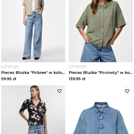
Limango
Limango
Pieces Bluzka "Pcbree" w kolorze beżowym rozmiar: XS
Pieces Bluzka "Pcvinsty" w kolorze khaki rozmiar: XL
59.95
zł
139.95
zł