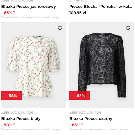
Bluzka Pieces jasnoróżowy
Pieces Bluzka "Pcnuka" w kolorze beżowym rozmiar: XS
-
66
% *
109.95
zł
*cena widoczna po zalogowaniu w Zalando Lounge
-
58
%
-
65
%
Zalando Lounge
Zalando Lounge
Bluzka Pieces biały
Bluzka Pieces czarny
-
58
% *
-
65
% *
*cena widoczna po zalogowaniu w Zalando Lounge
*cena widoczna po zalogowaniu w Zalando Lounge