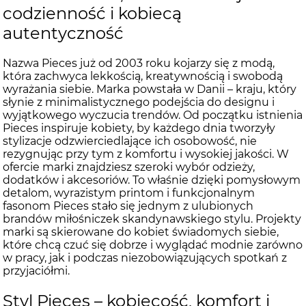
codzienność i kobiecą
autentyczność
Nazwa Pieces już od 2003 roku kojarzy się z modą,
która zachwyca lekkością, kreatywnością i swobodą
wyrażania siebie. Marka powstała w Danii – kraju, który
słynie z minimalistycznego podejścia do designu i
wyjątkowego wyczucia trendów. Od początku istnienia
Pieces inspiruje kobiety, by każdego dnia tworzyły
stylizacje odzwierciedlające ich osobowość, nie
rezygnując przy tym z komfortu i wysokiej jakości. W
ofercie marki znajdziesz szeroki wybór odzieży,
dodatków i akcesoriów. To właśnie dzięki pomysłowym
detalom, wyrazistym printom i funkcjonalnym
fasonom Pieces stało się jednym z ulubionych
brandów miłośniczek skandynawskiego stylu. Projekty
marki są skierowane do kobiet świadomych siebie,
które chcą czuć się dobrze i wyglądać modnie zarówno
w pracy, jak i podczas niezobowiązujących spotkań z
przyjaciółmi.
Styl Pieces – kobiecość, komfort i