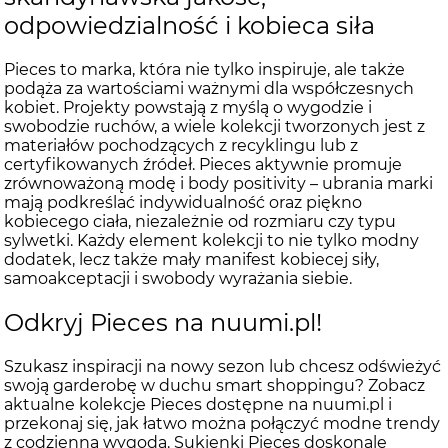
odpowiedzialność i kobieca siła
Pieces to marka, która nie tylko inspiruje, ale także
podąża za wartościami ważnymi dla współczesnych
kobiet. Projekty powstają z myślą o wygodzie i
swobodzie ruchów, a wiele kolekcji tworzonych jest z
materiałów pochodzących z recyklingu lub z
certyfikowanych źródeł. Pieces aktywnie promuje
zrównoważoną modę i body positivity – ubrania marki
mają podkreślać indywidualność oraz piękno
kobiecego ciała, niezależnie od rozmiaru czy typu
sylwetki. Każdy element kolekcji to nie tylko modny
dodatek, lecz także mały manifest kobiecej siły,
samoakceptacji i swobody wyrażania siebie.
Odkryj Pieces na nuumi.pl!
Szukasz inspiracji na nowy sezon lub chcesz odświeżyć
swoją garderobę w duchu smart shoppingu? Zobacz
aktualne kolekcje Pieces dostępne na nuumi.pl i
przekonaj się, jak łatwo można połączyć modne trendy
z codzienną wygodą. Sukienki Pieces doskonale