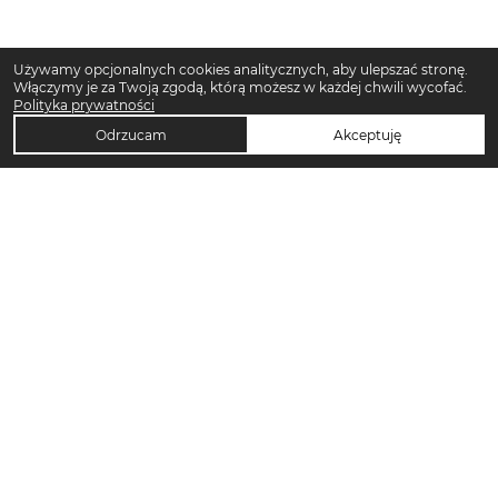
Używamy opcjonalnych cookies analitycznych, aby ulepszać stronę.
Włączymy je za Twoją zgodą, którą możesz w każdej chwili wycofać.
Polityka prywatności
Odrzucam
Akceptuję
TOP KATEGORIE DAMSKIE
Trencze damskie
Klapki płaskie damskie
Sukienki maxi damskie
Sukienki midi damskie
Klapki damskie
Torebki crossbody
Sandały damskie
Torebki tote bag
Sukienki codzienne damskie
Sandały na koturnie