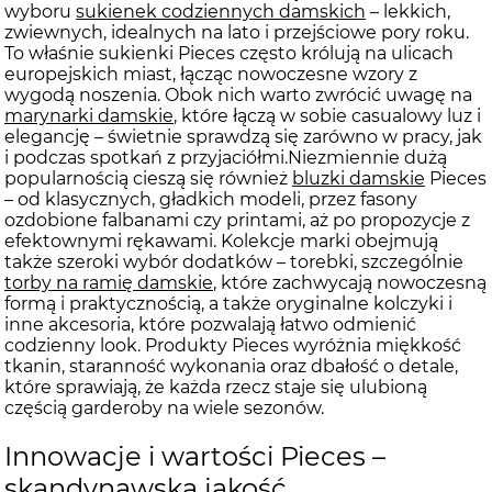
wyboru
sukienek codziennych damskich
– lekkich,
zwiewnych, idealnych na lato i przejściowe pory roku.
To właśnie sukienki Pieces często królują na ulicach
europejskich miast, łącząc nowoczesne wzory z
wygodą noszenia. Obok nich warto zwrócić uwagę na
marynarki damskie
, które łączą w sobie casualowy luz i
elegancję – świetnie sprawdzą się zarówno w pracy, jak
i podczas spotkań z przyjaciółmi.Niezmiennie dużą
popularnością cieszą się również
bluzki damskie
Pieces
– od klasycznych, gładkich modeli, przez fasony
ozdobione falbanami czy printami, aż po propozycje z
efektownymi rękawami. Kolekcje marki obejmują
także szeroki wybór dodatków – torebki, szczególnie
torby na ramię damskie
, które zachwycają nowoczesną
formą i praktycznością, a także oryginalne kolczyki i
inne akcesoria, które pozwalają łatwo odmienić
codzienny look. Produkty Pieces wyróżnia miękkość
tkanin, staranność wykonania oraz dbałość o detale,
które sprawiają, że każda rzecz staje się ulubioną
częścią garderoby na wiele sezonów.
Innowacje i wartości Pieces –
skandynawska jakość,