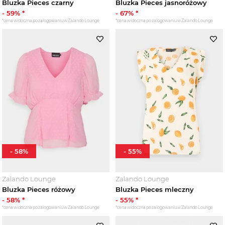
Bluzka Pieces czarny
Bluzka Pieces jasnoróżowy
-
59
% *
-
67
% *
*cena widoczna po zalogowaniu w Zalando Lounge
*cena widoczna po zalogowaniu w Zalando Lounge
-
58
%
-
55
%
Zalando Lounge
Zalando Lounge
Bluzka Pieces różowy
Bluzka Pieces mleczny
-
58
% *
-
55
% *
*cena widoczna po zalogowaniu w Zalando Lounge
*cena widoczna po zalogowaniu w Zalando Lounge