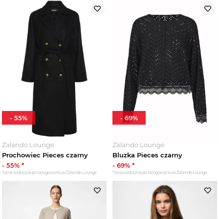
-
55
%
-
69
%
Zalando Lounge
Zalando Lounge
Prochowiec Pieces czarny
Bluzka Pieces czarny
-
55
% *
-
69
% *
*cena widoczna po zalogowaniu w Zalando Lounge
*cena widoczna po zalogowaniu w Zalando Lounge