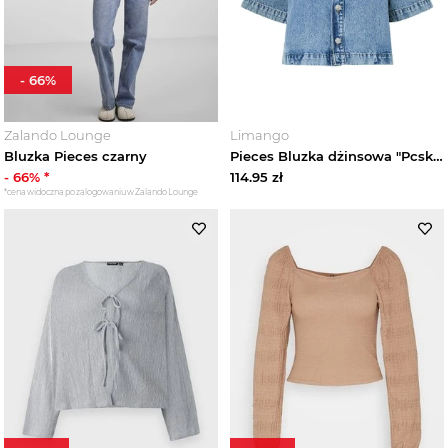
-
66
%
Zalando Lounge
Limango
Bluzka Pieces czarny
Pieces Bluzka dżinsowa "Pcsky" w kolorze niebieskim rozmiar: S
-
66
% *
114.95
zł
*cena widoczna po zalogowaniu w Zalando Lounge