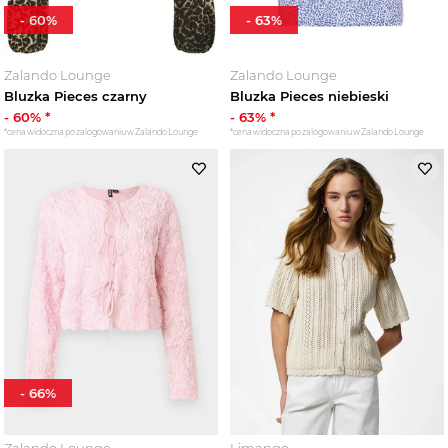
-
60
%
-
63
%
Zalando Lounge
Zalando Lounge
Bluzka Pieces czarny
Bluzka Pieces niebieski
-
60
% *
-
63
% *
*cena widoczna po zalogowaniu w Zalando Lounge
*cena widoczna po zalogowaniu w Zalando Lounge
-
66
%
Zalando Lounge
Limango