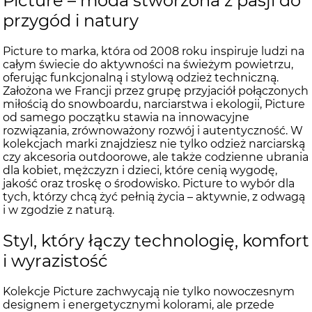
Picture – moda stworzona z pasji do
przygód i natury
Picture to marka, która od 2008 roku inspiruje ludzi na
całym świecie do aktywności na świeżym powietrzu,
oferując funkcjonalną i stylową odzież techniczną.
Założona we Francji przez grupę przyjaciół połączonych
miłością do snowboardu, narciarstwa i ekologii, Picture
od samego początku stawia na innowacyjne
rozwiązania, zrównoważony rozwój i autentyczność. W
kolekcjach marki znajdziesz nie tylko odzież narciarską
czy akcesoria outdoorowe, ale także codzienne ubrania
dla kobiet, mężczyzn i dzieci, które cenią wygodę,
jakość oraz troskę o środowisko. Picture to wybór dla
tych, którzy chcą żyć pełnią życia – aktywnie, z odwagą
i w zgodzie z naturą.
Styl, który łączy technologię, komfort
i wyrazistość
Kolekcje Picture zachwycają nie tylko nowoczesnym
designem i energetycznymi kolorami, ale przede