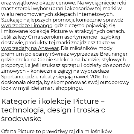
oraz wyjątkowe okazje cenowe. Na wyciągnięcie ręki
masz szeroki wybór ubrań i akcesoriów tej marki w
wielu renomowanych sklepach internetowych.
Szukając najlepszych promocji, koniecznie sprawdź
wyprzedaże Limango
, gdzie często pojawiają się
limitowane kolekcje Picture w atrakcyjnych cenach.
Jeśli zależy Ci na szerokim asortymencie i szybkiej
dostawie, produkty tej marki znajdziesz także w
wyprzedaży na Answear
. Dla miłośników mody
premium polecamy również
wyprzedaże Breuninger
,
gdzie czeka na Ciebie selekcja najbardziej stylowych
propozycji, a jeśli szukasz sprzętu i odzieży do sportów
zimowych – koniecznie zajrzyj na
wyprzedaże
Sportano
, gdzie rabaty sięgają nawet 70%. To
doskonała okazja, by skomponować swój outdoorowy
look w myśl idei smart shoppingu.
Kategorie i kolekcje Picture –
technologia, design i troska o
środowisko
Oferta Picture to prawdziwy raj dla miłośników