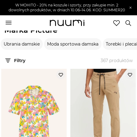
W MOHITO - 20% na koszule i szorty, przy zakupie min. 2
×
dowolnych produktów, w dniach 10.06–14.06. KOD: SUMMER20
nuumi.pl
>
Marki
>
Picture
Marka Picture
Marki
Ubrania damskie
Moda sportowa damska
Torebki i plec
Trendy
SZUKAJ
Filtry
367
produktów
Wyprzedaże