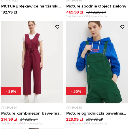
PICTURE Rękawice narciarskie "McTigga" w kolorze jasnobrązowym rozmiar: 6
Picture spodnie Object zielony
192.79
zł
469.99
zł
1049.90
zł*
*najniższa cena z 30 dni przed obniżką
-
39
%
-
55
%
Answear
Answear
Picture kombinezon bawełniany Trinket bordowy
Picture ogrodniczki bawełniane Baylee zielony
214.99
zł
349.99
zł*
229.99
zł
509.99
zł*
*najniższa cena z 30 dni przed obniżką
*najniższa cena z 30 dni przed obniżką