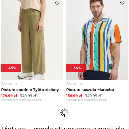
-
49
%
-
54
%
Answear
Answear
Picture spodnie Tylita zielony
Picture koszula Mareeba
179.99
zł
349.99
zł*
159.99
zł
349.99
zł*
*najniższa cena z 30 dni przed obniżką
*najniższa cena z 30 dni przed obniżką