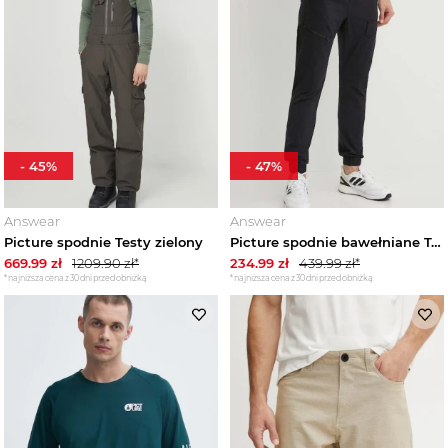
-
45
%
-
47
%
Answear
Answear
Picture spodnie Testy zielony
Picture spodnie bawełniane Tohola czarny
669.99
zł
1209.90
zł*
234.99
zł
439.99
zł*
*najniższa cena z 30 dni przed obniżką
*najniższa cena z 30 dni przed obniżką