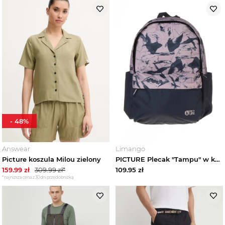
-
48
%
Answear
Limango
Picture koszula Milou zielony
PICTURE Plecak "Tampu" w kolorze granatowo-jasnoróżowym - 28 x 44 x 14 cm rozmiar: onesize
159.99
zł
309.99
zł*
109.95
zł
*najniższa cena z 30 dni przed obniżką