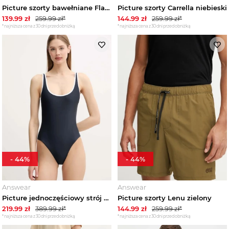
Picture szorty bawełniane Flaros beżowy
Picture szorty Carrella niebieski
139.99
zł
259.99
zł*
144.99
zł
259.99
zł*
*najniższa cena z 30 dni przed obniżką
*najniższa cena z 30 dni przed obniżką
-
44
%
-
44
%
Answear
Answear
Picture jednoczęściowy strój kąpielowy Nanoe granatowy
Picture szorty Lenu zielony
219.99
zł
389.99
zł*
144.99
zł
259.99
zł*
*najniższa cena z 30 dni przed obniżką
*najniższa cena z 30 dni przed obniżką