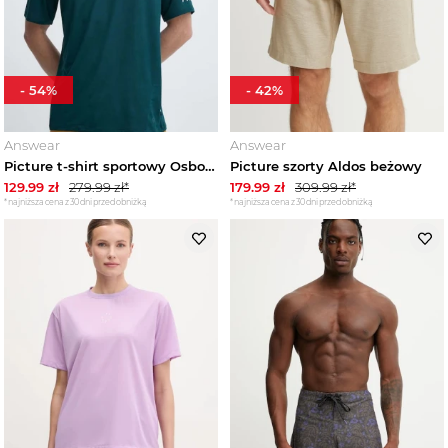
-
54
%
-
42
%
Answear
Answear
Picture t-shirt sportowy Osborn turkusowy
Picture szorty Aldos beżowy
129.99
zł
279.99
zł*
179.99
zł
309.99
zł*
*najniższa cena z 30 dni przed obniżką
*najniższa cena z 30 dni przed obniżką