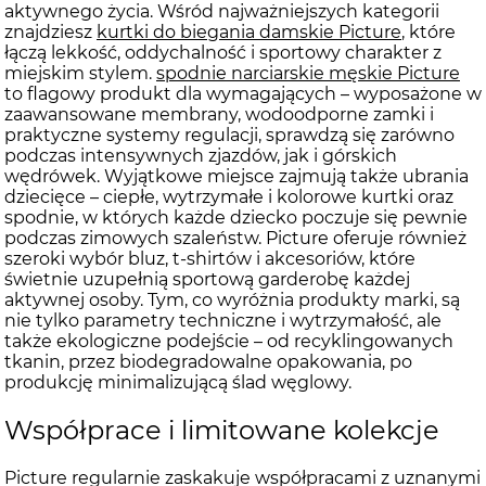
aktywnego życia. Wśród najważniejszych kategorii
znajdziesz
kurtki do biegania damskie Picture
, które
łączą lekkość, oddychalność i sportowy charakter z
miejskim stylem.
spodnie narciarskie męskie Picture
to flagowy produkt dla wymagających – wyposażone w
zaawansowane membrany, wodoodporne zamki i
praktyczne systemy regulacji, sprawdzą się zarówno
podczas intensywnych zjazdów, jak i górskich
wędrówek. Wyjątkowe miejsce zajmują także ubrania
dziecięce – ciepłe, wytrzymałe i kolorowe kurtki oraz
spodnie, w których każde dziecko poczuje się pewnie
podczas zimowych szaleństw. Picture oferuje również
szeroki wybór bluz, t-shirtów i akcesoriów, które
świetnie uzupełnią sportową garderobę każdej
aktywnej osoby. Tym, co wyróżnia produkty marki, są
nie tylko parametry techniczne i wytrzymałość, ale
także ekologiczne podejście – od recyklingowanych
tkanin, przez biodegradowalne opakowania, po
produkcję minimalizującą ślad węglowy.
Współprace i limitowane kolekcje
Picture regularnie zaskakuje współpracami z uznanymi