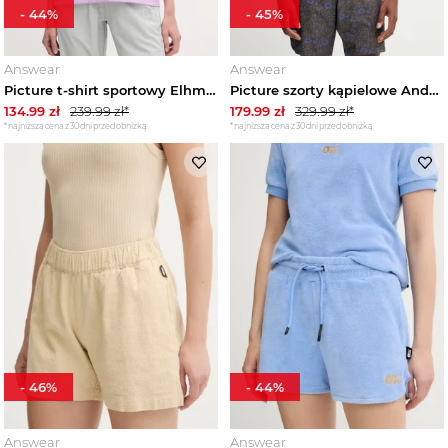
-
44
%
-
45
%
Answear
Answear
Picture t-shirt sportowy Elhm fioletowy
Picture szorty kąpielowe Andy Heritage 17 brązowy
134.99
zł
239.99
zł*
179.99
zł
329.99
zł*
*najniższa cena z 30 dni przed obniżką
*najniższa cena z 30 dni przed obniżką
-
46
%
-
44
%
Answear
Answear