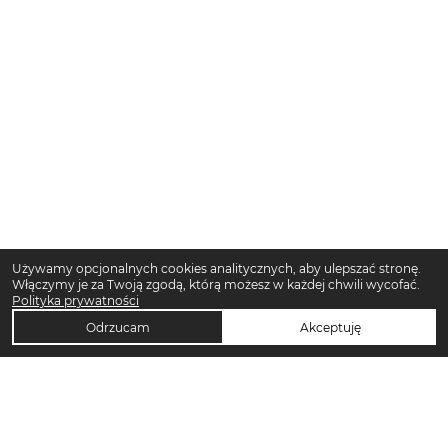
Używamy opcjonalnych cookies analitycznych, aby ulepszać stronę.
Włączymy je za Twoją zgodą, którą możesz w każdej chwili wycofać.
Polityka prywatności
Odrzucam
Akceptuję