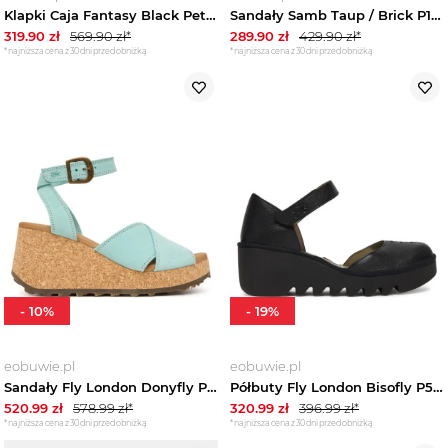
Klapki Caja Fantasy Black Petrol P144721011 (FL344-c) FLY London
Sandały Samb Taup / Brick P145245005 (FL416-a) FLY London
319.90
zł
569.90
zł*
289.90
zł
429.90
zł*
*najniższa cena z 30 dni przed obniżką
*najniższa cena z 30 dni przed obniżką
-
10
%
-
19
%
eobuwie.pl
eobuwie.pl
Sandały Fly London Donyfly P145440 Zielony
Półbuty Fly London Bisofly P501305 Czarny
520.99
zł
578.99
zł*
320.99
zł
396.99
zł*
*najniższa cena z 30 dni przed obniżką
*najniższa cena z 30 dni przed obniżką