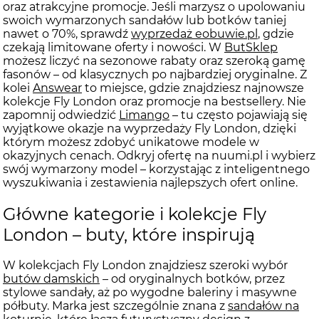
oraz atrakcyjne promocje. Jeśli marzysz o upolowaniu
swoich wymarzonych sandałów lub botków taniej
nawet o 70%, sprawdź
wyprzedaż eobuwie.pl
, gdzie
czekają limitowane oferty i nowości. W
ButSklep
możesz liczyć na sezonowe rabaty oraz szeroką gamę
fasonów – od klasycznych po najbardziej oryginalne. Z
kolei
Answear
to miejsce, gdzie znajdziesz najnowsze
kolekcje Fly London oraz promocje na bestsellery. Nie
zapomnij odwiedzić
Limango
– tu często pojawiają się
wyjątkowe okazje na wyprzedaży Fly London, dzięki
którym możesz zdobyć unikatowe modele w
okazyjnych cenach. Odkryj ofertę na nuumi.pl i wybierz
swój wymarzony model – korzystając z inteligentnego
wyszukiwania i zestawienia najlepszych ofert online.
Główne kategorie i kolekcje Fly
London – buty, które inspirują
W kolekcjach Fly London znajdziesz szeroki wybór
butów damskich
– od oryginalnych botków, przez
stylowe sandały, aż po wygodne baleriny i masywne
półbuty. Marka jest szczególnie znana z
sandałów na