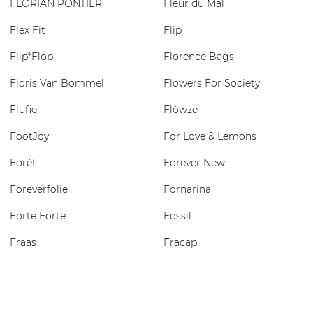
FLORIAN PONTIER
Fleur du Mal
Flex Fit
Flip
Flip*Flop
Florence Bags
Floris Van Bommel
Flowers For Society
Flufie
Flòwze
FootJoy
For Love & Lemons
Forét
Forever New
Foreverfolie
Fornarina
Forte Forte
Fossil
Fraas
Fracap