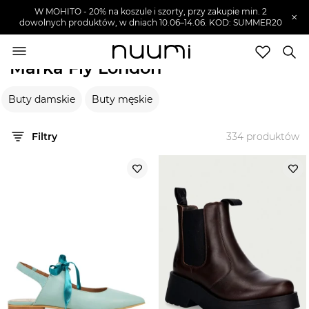
W MOHITO - 20% na koszule i szorty, przy zakupie min. 2
×
dowolnych produktów, w dniach 10.06–14.06. KOD: SUMMER20
nuumi.pl
>
Marki
>
Fly London
Marka Fly London
Marki
Buty damskie
Buty męskie
Trendy
SZUKAJ
Filtry
334
produktów
Wyprzedaże