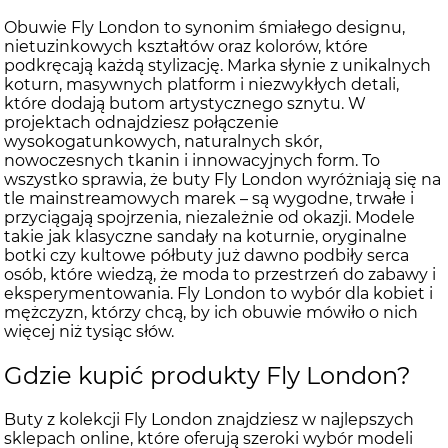
Obuwie Fly London to synonim śmiałego designu,
nietuzinkowych kształtów oraz kolorów, które
podkręcają każdą stylizację. Marka słynie z unikalnych
koturn, masywnych platform i niezwykłych detali,
które dodają butom artystycznego sznytu. W
projektach odnajdziesz połączenie
wysokogatunkowych, naturalnych skór,
nowoczesnych tkanin i innowacyjnych form. To
wszystko sprawia, że buty Fly London wyróżniają się na
tle mainstreamowych marek – są wygodne, trwałe i
przyciągają spojrzenia, niezależnie od okazji. Modele
takie jak klasyczne sandały na koturnie, oryginalne
botki czy kultowe półbuty już dawno podbiły serca
osób, które wiedzą, że moda to przestrzeń do zabawy i
eksperymentowania. Fly London to wybór dla kobiet i
mężczyzn, którzy chcą, by ich obuwie mówiło o nich
więcej niż tysiąc słów.
Gdzie kupić produkty Fly London?
Buty z kolekcji Fly London znajdziesz w najlepszych
sklepach online, które oferują szeroki wybór modeli