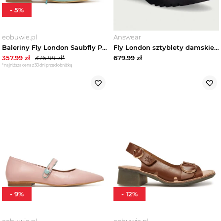
-
5
%
eobuwie.pl
Answear
Baleriny Fly London Saubfly P145268001 Turkusowy
Fly London sztyblety damskie skórzane MEDI789FLY brązowy
357.99
zł
376.99
zł*
679.99
zł
*najniższa cena z 30 dni przed obniżką
-
9
%
-
12
%
eobuwie.pl
eobuwie.pl