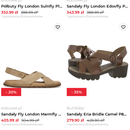
Półbuty Fly London Sulnfly P145265002 Różowy
Sandały Fly London Edovfly P145237005 Brązowy
352.99
zł
388.99
zł*
343.99
zł
388.99
zł*
*najniższa cena z 30 dni przed obniżką
*najniższa cena z 30 dni przed obniżką
-
20
%
-
35
%
eobuwie.pl
ButSklep
Sandały Fly London Marmfly P145391 Beżowy
Sandały Eria Bridle Camel P801536002 (FL414-b) FLY London
405.99
zł
504.99
zł*
279.90
zł
429.90
zł*
*najniższa cena z 30 dni przed obniżką
*najniższa cena z 30 dni przed obniżką