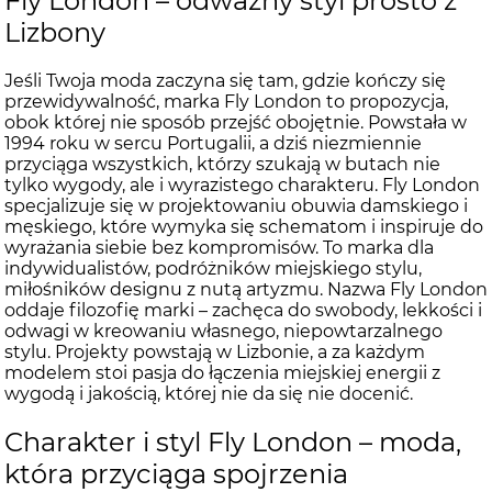
Fly London – odważny styl prosto z
Lizbony
Jeśli Twoja moda zaczyna się tam, gdzie kończy się
przewidywalność, marka Fly London to propozycja,
obok której nie sposób przejść obojętnie. Powstała w
1994 roku w sercu Portugalii, a dziś niezmiennie
przyciąga wszystkich, którzy szukają w butach nie
tylko wygody, ale i wyrazistego charakteru. Fly London
specjalizuje się w projektowaniu obuwia damskiego i
męskiego, które wymyka się schematom i inspiruje do
wyrażania siebie bez kompromisów. To marka dla
indywidualistów, podróżników miejskiego stylu,
miłośników designu z nutą artyzmu. Nazwa Fly London
oddaje filozofię marki – zachęca do swobody, lekkości i
odwagi w kreowaniu własnego, niepowtarzalnego
stylu. Projekty powstają w Lizbonie, a za każdym
modelem stoi pasja do łączenia miejskiej energii z
wygodą i jakością, której nie da się nie docenić.
Charakter i styl Fly London – moda,
która przyciąga spojrzenia