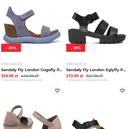
-
20
%
-
10
%
eobuwie.pl
eobuwie.pl
Sandały Fly London Gogofly P144967009 Fioletowy
Sandały Fly London Eglyfly P801520000 Czarny
359.99
zł
449.99
zł*
272.99
zł
302.99
zł*
*najniższa cena z 30 dni przed obniżką
*najniższa cena z 30 dni przed obniżką