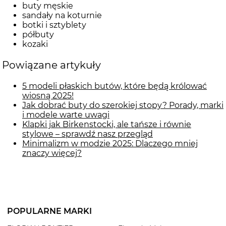
buty męskie
sandały na koturnie
botki i sztyblety
półbuty
kozaki
Powiązane artykuły
5 modeli płaskich butów, które będą królować
wiosną 2025!
Jak dobrać buty do szerokiej stopy? Porady, marki
i modele warte uwagi
Klapki jak Birkenstocki, ale tańsze i równie
stylowe – sprawdź nasz przegląd
Minimalizm w modzie 2025: Dlaczego mniej
znaczy więcej?
POPULARNE MARKI