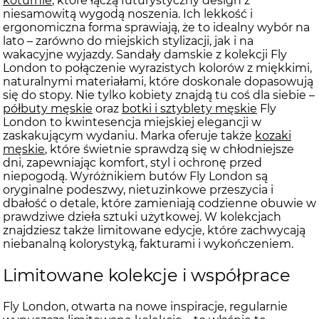
koturnie
, które łączą futurystyczny design z
niesamowitą wygodą noszenia. Ich lekkość i
ergonomiczna forma sprawiają, że to idealny wybór na
lato – zarówno do miejskich stylizacji, jak i na
wakacyjne wyjazdy. Sandały damskie z kolekcji Fly
London to połączenie wyrazistych kolorów z miękkimi,
naturalnymi materiałami, które doskonale dopasowują
się do stopy. Nie tylko kobiety znajdą tu coś dla siebie –
półbuty męskie
oraz
botki i sztyblety męskie
Fly
London to kwintesencja miejskiej elegancji w
zaskakującym wydaniu. Marka oferuje także
kozaki
męskie
, które świetnie sprawdzą się w chłodniejsze
dni, zapewniając komfort, styl i ochronę przed
niepogodą. Wyróżnikiem butów Fly London są
oryginalne podeszwy, nietuzinkowe przeszycia i
dbałość o detale, które zamieniają codzienne obuwie w
prawdziwe dzieła sztuki użytkowej. W kolekcjach
znajdziesz także limitowane edycje, które zachwycają
niebanalną kolorystyką, fakturami i wykończeniem.
Limitowane kolekcje i współprace
Fly London, otwarta na nowe inspiracje, regularnie