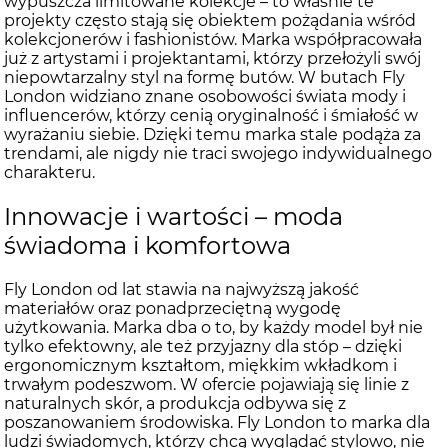
wypuszcza limitowane kolekcje – to właśnie te
projekty często stają się obiektem pożądania wśród
kolekcjonerów i fashionistów. Marka współpracowała
już z artystami i projektantami, którzy przełożyli swój
niepowtarzalny styl na formę butów. W butach Fly
London widziano znane osobowości świata mody i
influencerów, którzy cenią oryginalność i śmiałość w
wyrażaniu siebie. Dzięki temu marka stale podąża za
trendami, ale nigdy nie traci swojego indywidualnego
charakteru.
Innowacje i wartości – moda
świadoma i komfortowa
Fly London od lat stawia na najwyższą jakość
materiałów oraz ponadprzeciętną wygodę
użytkowania. Marka dba o to, by każdy model był nie
tylko efektowny, ale też przyjazny dla stóp – dzięki
ergonomicznym kształtom, miękkim wkładkom i
trwałym podeszwom. W ofercie pojawiają się linie z
naturalnych skór, a produkcja odbywa się z
poszanowaniem środowiska. Fly London to marka dla
ludzi świadomych, którzy chcą wyglądać stylowo, nie