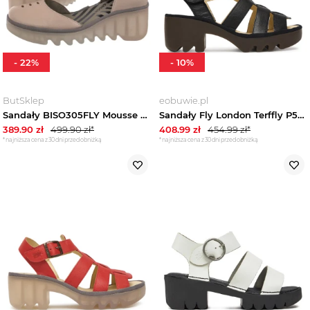
-
22
%
-
10
%
ButSklep
eobuwie.pl
Sandały BISO305FLY Mousse Taupe P501305028 (FL443-a) FLY London
Sandały Fly London Terffly P501614 Czarny
389.90
zł
499.90
zł*
408.99
zł
454.99
zł*
*najniższa cena z 30 dni przed obniżką
*najniższa cena z 30 dni przed obniżką