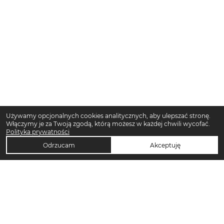
Używamy opcjonalnych cookies analitycznych, aby ulepszać stronę.
Włączymy je za Twoją zgodą, którą możesz w każdej chwili wycofać.
Polityka prywatności
Odrzucam
Akceptuję
TOP KATEGORIE DAMSKIE