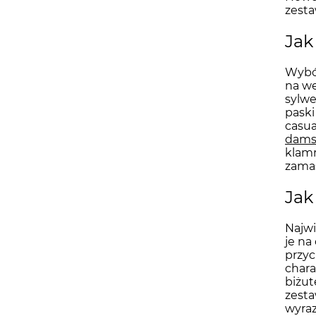
zesta
Jak
Wybór
na we
sylwe
paski
casua
dams
klamr
zama
Jak
Najwi
je na
przyc
chara
biżut
zest
wyraz