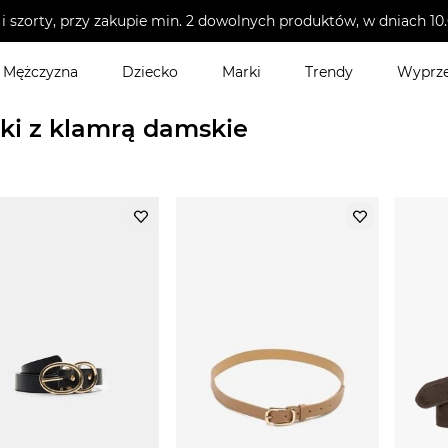
i szorty, przy zakupie min. 2 dowolnych produktów, w dniach 
Mężczyzna
Dziecko
Marki
Trendy
Wyprz
ki z klamrą damskie
ki z klamrą damskie