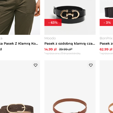
-
63
%
-
3
%
ka
Moodo
BonPrix
Bershka Pasek Z Klamrą Kobieta Brązowy
Pasek z ozdobną klamrą czarny Moodo
ł
14.99
zł
39.99
zł*
62.99
zł
*najniższa cena z 30 dni przed obniżką
*najniższa cen