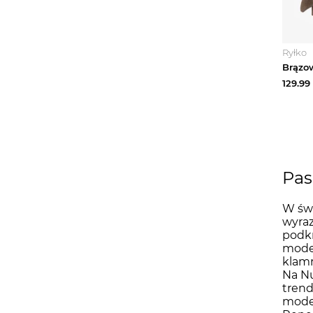
Ryłko
129.99
Pas
W świ
wyraz
podkr
model
klamr
Na Nu
trend
model