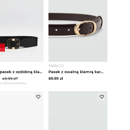
%
MANGO
Szeroki pasek z ozdobną klamrą czarny Moodo
Pasek z owalną klamrą karmelowy brąz - Kobieta - MANGO
49.99
zł*
69.99
zł
a z 30 dni przed obniżką