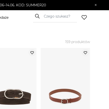
×
10.06–14.06. KOD: SUMMER20
edaże
159
produktów