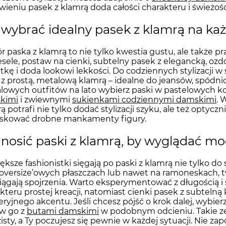
wieniu pasek z klamrą doda całości charakteru i świeżośc
 wybrać idealny pasek z klamrą na ka
 paska z klamrą to nie tylko kwestia gustu, ale także pr
sele, postaw na cienki, subtelny pasek z elegancką, ozdo
tkę i doda lookowi lekkości. Do codziennych stylizacji w
 z prostą, metalową klamrą – idealne do jeansów, spódn
lowych outfitów na lato wybierz paski w pastelowych ko
kimi
i zwiewnymi
sukienkami codziennymi damskimi
. 
ą potrafi nie tylko dodać stylizacji szyku, ale też optyczn
skować drobne mankamenty figury.
 nosić paski z klamrą, by wyglądać mo
ększe fashionistki sięgają po paski z klamrą nie tylko do
 oversize’owych płaszczach lub nawet na ramoneskach, tw
iągają spojrzenia. Warto eksperymentować z długością i
kteru prostej kreacji, natomiast cienki pasek z subtelną 
eryjnego akcentu. Jeśli chcesz pójść o krok dalej, wybie
aw go z
butami damskimi
w podobnym odcieniu. Takie zes
isty, a Ty poczujesz się pewnie w każdej sytuacji. Nie z