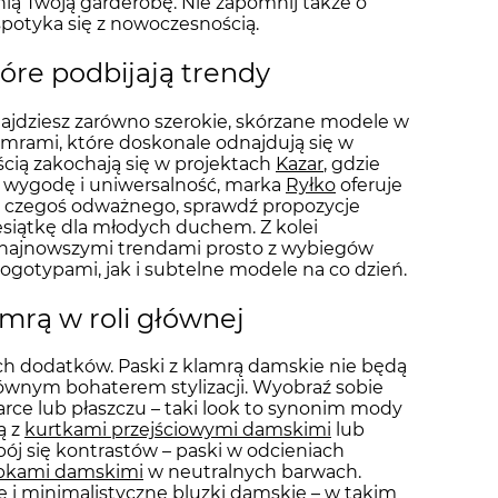
enią Twoją garderobę. Nie zapomnij także o
 spotyka się z nowoczesnością.
które podbijają trendy
najdziesz zarówno szerokie, skórzane modele w
klamrami, które doskonale odnajdują się w
ścią zakochają się w projektach
Kazar
, gdzie
ie wygodę i uniwersalność, marka
Ryłko
oferuje
kasz czegoś odważnego, sprawdź propozycje
iesiątkę dla młodych duchem. Z kolei
najnowszymi trendami prosto z wybiegów
logotypami, jak i subtelne modele na co dzień.
amrą w roli głównej
ch dodatków. Paski z klamrą damskie nie będą
łównym bohaterem stylizacji. Wyobraź sobie
rce lub płaszczu – taki look to synonim mody
ą z
kurtkami przejściowymi damskimi
lub
 bój się kontrastów – paski w odcieniach
bkami damskimi
w neutralnych barwach.
e
i minimalistyczne
bluzki damskie
– w takim