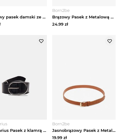
Born2be
Welurowy pasek damski ze srebrną klamrą Ryłko Brązowy
Brązowy Pasek z Metalową Klamrą Puvanna Jordan
ł
24.99
zł
rius
Born2be
Stradivarius Pasek z klamrą z boku Czarny
Jasnobrązowy Pasek z Metalową Klamrą Revaree Jordan
19.99
zł