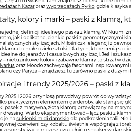
e
. Często to właśnie tam znajdziesz perełki, które odmi
zedażach Kazar
oraz
wyprzedażach Ryłko
, gdzie klasyka
tałty, kolory i marki – paski z klamrą, 
a jednej definicji idealnego paska z klamrą. W Nuumi z
 retro, jak i delikatne, cienkie paski z geometrycznymi 
alistycznych stylizacjach. Miłośniczki elegancji z pewno
 klamra to małe dzieło sztuki. Dla tych, które cenią sob
 idealne do jeansów i casualowych stylizacji. Jeśli szu
y
– nietuzinkowe kolory i zabawne klamry to strzał w dz
ivarius
oraz Moodo zachwycają fasonami inspirowanymi 
lanu czy Paryża – znajdziesz tu zarówno paski z dużymi 
piracje i trendy 2025/2026 – paski z kl
y 2025 i 2026 przyniosą prawdziwy powrót do wyrazisty
ylko praktycznym elementem garderoby, ale staną się g
ki pasek z masywną, złotą klamrą przewiązany na maryna
 dressing. Warto eksperymentować – łącz paski z klamr
ć je na
sukienki midi damskie
dla podkreślenia talii. Nie
sywnej czerwieni czy kobaltu świetnie współgrają z
tore
zesne stylizacje możesz uzupełnić o
sneakersy damski