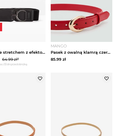
MANGO
Pasek ze stretchem z efektowną sprzączką BonPrix czarny
Pasek z owalną klamrą czerwony - Kobieta - MANGO
64.99
zł*
85.99
zł
a z 30 dni przed obniżką