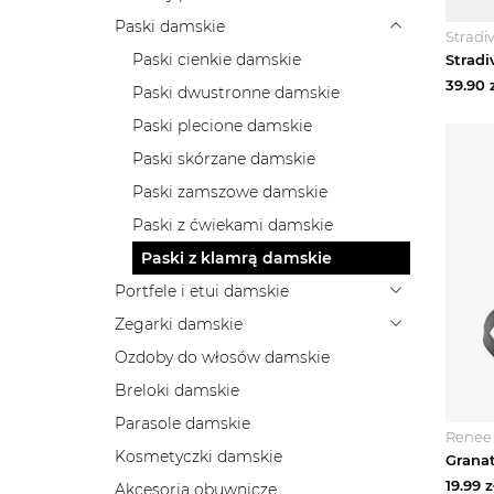
Paski damskie
Stradi
Paski cienkie damskie
39.90
z
Paski dwustronne damskie
Paski plecione damskie
Paski skórzane damskie
Paski zamszowe damskie
Paski z ćwiekami damskie
Paski z klamrą damskie
Portfele i etui damskie
Zegarki damskie
Ozdoby do włosów damskie
Breloki damskie
Parasole damskie
Renee
Kosmetyczki damskie
19.99
z
Akcesoria obuwnicze