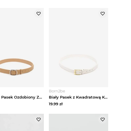
Born2be
Beżowy Pasek Ozdobiony Zaokrągloną Klamrą Pumea Jordan
Biały Pasek z Kwadratową Klamrą Nairiona Jordan
19.99
zł