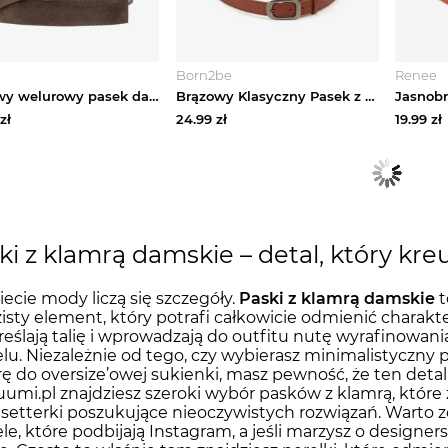
Born2be
Renee
Brązowy welurowy pasek damski ze złotą klamrą Ryłko
Brązowy Klasyczny Pasek z Prostokątną Klamrą Revemea Jordan
zł
24.99
zł
19.99
zł
ki z klamrą damskie – detal, który kreu
ecie mody liczą się szczegóły.
Paski z klamrą damskie
t
isty element, który potrafi całkowicie odmienić charakter
eślają talię i wprowadzają do outfitu nutę wyrafinowani
u. Niezależnie od tego, czy wybierasz minimalistyczny
ę do oversize’owej sukienki, masz pewność, że ten det
umi.pl znajdziesz szeroki wybór pasków z klamrą, które z
setterki poszukujące nieoczywistych rozwiązań. Warto 
e, które podbijają Instagram, a jeśli marzysz o designe