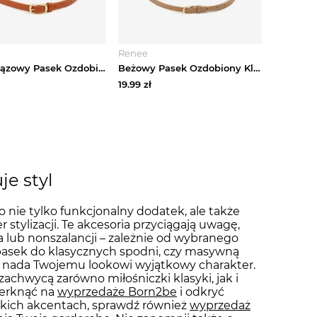
Renee
Jasnobrązowy Pasek Ozdobiony Klamrą Mevenia Jordan
Beżowy Pasek Ozdobiony Klamrą Reveanna Jordan
19.99
zł
je styl
o nie tylko funkcjonalny dodatek, ale także
 stylizacji. Te akcesoria przyciągają uwagę,
a lub nonszalancji – zależnie od wybranego
 pasek do klasycznych spodni, czy masywną
al nada Twojemu lookowi wyjątkowy charakter.
achwycą zarówno miłośniczki klasyki, jak i
zerknąć na
wyprzedaże Born2be
i odkryć
rskich akcentach, sprawdź również
wyprzedaż