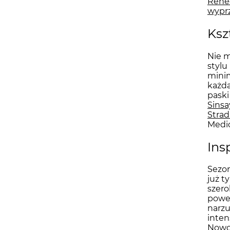
Rene
wypr
Ksz
Nie m
stylu
minim
każda
paski
Sinsa
Strad
Medio
Ins
Sezon
już t
szero
power
narzu
inten
Nowoc