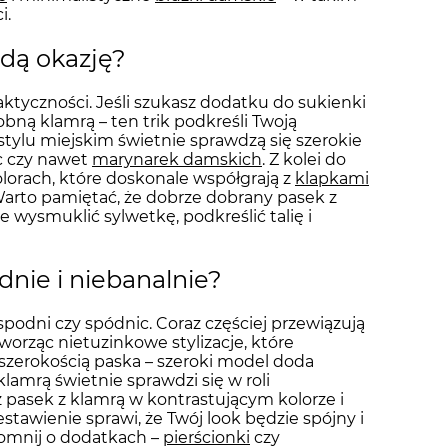
i.
żdą okazję?
aktyczności. Jeśli szukasz dodatku do sukienki
bną klamrą – ten trik podkreśli Twoją
 stylu miejskim świetnie sprawdzą się szerokie
ic czy nawet
marynarek damskich
. Z kolei do
lorach, które doskonale współgrają z
klapkami
Warto pamiętać, że dobrze dobrany pasek z
ie wysmuklić sylwetkę, podkreślić talię i
dnie i niebanalnie?
 spodni czy spódnic. Coraz częściej przewiązują
orząc nietuzinkowe stylizacje, które
 szerokością paska – szeroki model doda
klamrą świetnie sprawdzi się w roli
rz pasek z klamrą w kontrastującym kolorze i
tawienie sprawi, że Twój look będzie spójny i
apomnij o dodatkach –
pierścionki
czy