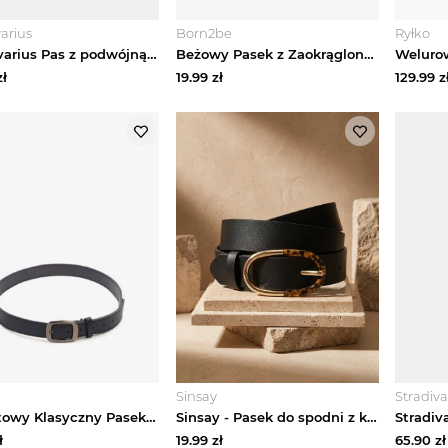
varius
Born2be
Ryłko
Stradivarius Pas z podwójną klamrą Czarny
Beżowy Pasek z Zaokrągloną Klamrą Puvlira Jordan
ł
19.99
zł
129.99
z
Sinsay
Stradiva
Granatowy Klasyczny Pasek z Klamrą o Geometrycznym Kształcie Revadelle Jordan
Sinsay - Pasek do spodni z klamrą w panterkę - czarny
ł
19.99
zł
65.90
zł