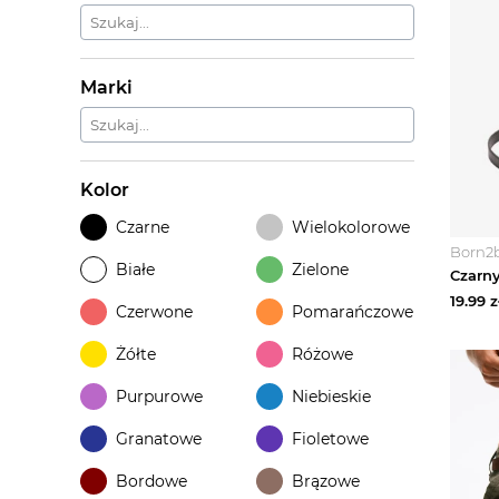
Marki
Kolor
Czarne
Wielokolorowe
Born2
Białe
Zielone
19.99
z
Czerwone
Pomarańczowe
Żółte
Różowe
Purpurowe
Niebieskie
Granatowe
Fioletowe
Bordowe
Brązowe