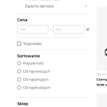
Zapachy damskie
Cena
-
zł
Wyprzedaż
Sortowanie
Popularność
Od najnowszych
Renee
Od najtańszych
19.99
z
Od najdroższych
Sklep