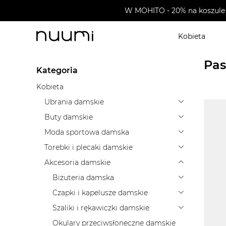
W MOHITO - 20% na koszule 
Kobieta
nuumi.pl
>
Akcesoria damskie
>
Paski damskie
>
Pas
Pas
Kategoria
Kobieta
Ubrania damskie
Buty damskie
Moda sportowa damska
Torebki i plecaki damskie
Akcesoria damskie
Biżuteria damska
Czapki i kapelusze damskie
Szaliki i rękawiczki damskie
Okulary przeciwsłoneczne damskie