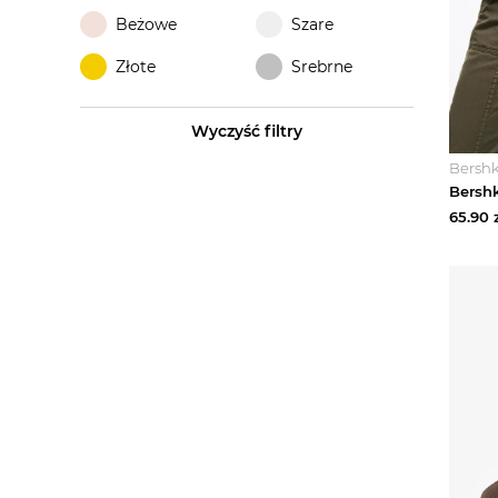
Beżowe
Szare
Złote
Srebrne
Wyczyść filtry
Bersh
65.90
z