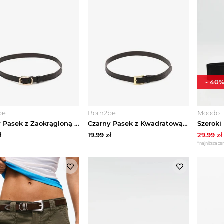
-
40
be
Born2be
Moodo
Czarny Pasek z Zaokrągloną Klamrą Puvlira Jordan
Czarny Pasek z Kwadratową Klamrą Nairiona Jordan
ł
19.99
zł
29.99
zł
*najniższa cen