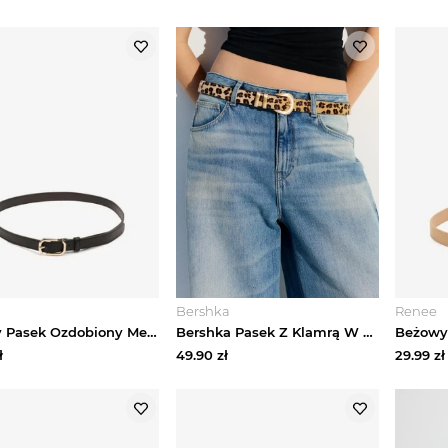
Bershka
Renee
Czarny Pasek Ozdobiony Metalową Klamrą Pulinia Jordan
Bershka Pasek Z Klamrą W Zwierzęcy Nadruk Kobieta Brązowy
ł
49.90
zł
29.99
zł