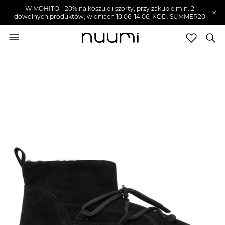
W MOHITO - 20% na koszule i szorty, przy zakupie min. 2
×
dowolnych produktów, w dniach 10.06–14.06. KOD: SUMMER20
nuumi.pl
>
Buty męskie
>
Śniegowce męskie
Marki
Trendy
SZUKAJ
Wyprzedaże