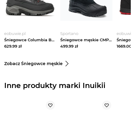
eobuwie.pl
Sportano
eobuwie.
Śniegowce Columbia Bugaboot III BM5980 Czarny
Śniegowce męskie CMP Kinos Snowboots Wp nero Czarny
629.99
zł
499.99
zł
1669.00
z
Zobacz Śniegowce męskie
Inne produkty marki Inuikii