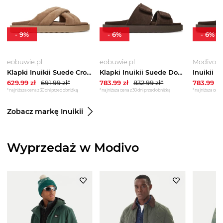
-
9
%
-
6
%
-
6
%
eobuwie.pl
eobuwie.pl
Modivo
Klapki Inuikii Suede Crossed 50102-500 Beżowy
Klapki Inuikii Suede Double Band 50102-510 Brązowy
629.99
zł
691.99
zł*
783.99
zł
832.99
zł*
783.99
zł
*najniższa cena z 30 dni przed obniżką
*najniższa cena z 30 dni przed obniżką
*najniższa cena 
Zobacz markę Inuikii
Wyprzedaż w Modivo