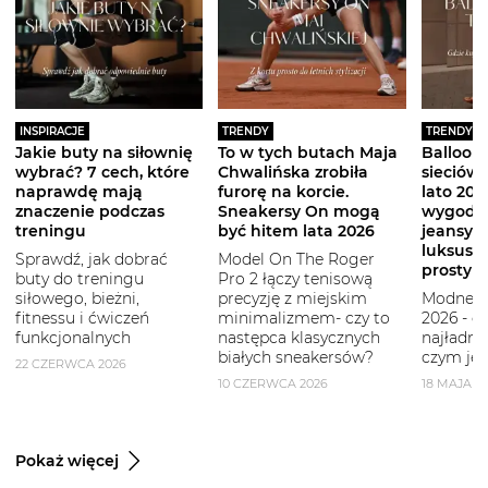
INSPIRACJE
TRENDY
TRENDY
Jakie buty na siłownię
To w tych butach Maja
Balloon 
wybrać? 7 cech, które
Chwalińska zrobiła
sieciówe
naprawdę mają
furorę na korcie.
lato 2026
znaczenie podczas
Sneakersy On mogą
wygodni
treningu
być hitem lata 2026
jeansy i
luksuso
Sprawdź, jak dobrać
Model On The Roger
prostym
buty do treningu
Pro 2 łączy tenisową
siłowego, bieżni,
precyzję z miejskim
Modne b
fitnessu i ćwiczeń
minimalizmem- czy to
2026 - g
funkcjonalnych
następca klasycznych
najładni
białych sneakersów?
czym je 
22 CZERWCA 2026
10 CZERWCA 2026
18 MAJA 2
Pokaż więcej