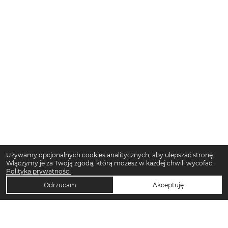
Używamy opcjonalnych cookies analitycznych, aby ulepszać stronę.
Włączymy je za Twoją zgodą, którą możesz w każdej chwili wycofać.
Polityka prywatności
Odrzucam
Akceptuję