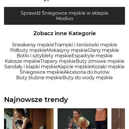
Sprawdź Śniegowce męskie w sklepie
Modivo
Zobacz inne Kategorie
Sneakersy męskie
Trampki i tenisówki męskie
Półbuty męskie
Mokasyny męskie
Glany męskie
Botki i sztyblety męskie
Espadryle męskie
Kalosze męskie
Trapery męskie
Buty zimowe męskie
Sandały i klapki męskie
Kapcie męskie
Kozaki męskie
Śniegowce męskie
Akcesoria do butów
Buty ślubne męskie
Buty do wody męskie
Najnowsze trendy