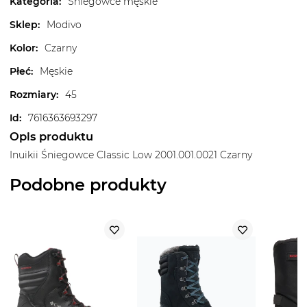
Kategoria
:
Śniegowce męskie
Sklep
:
Modivo
Kolor
:
Czarny
Płeć
:
Męskie
Rozmiary
:
45
Id
:
7616363693297
Opis produktu
Inuikii Śniegowce Classic Low 2001.001.0021 Czarny
Podobne produkty