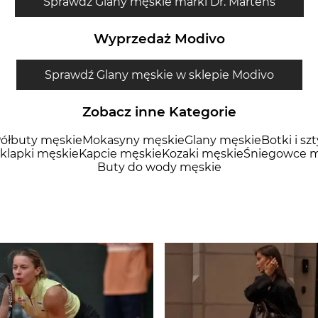
Sprawdź Glany męskie marki Dr. Martens
Wyprzedaż Modivo
Sprawdź Glany męskie w sklepie Modivo
Zobacz inne Kategorie
ółbuty męskie
Mokasyny męskie
Glany męskie
Botki i sz
 klapki męskie
Kapcie męskie
Kozaki męskie
Śniegowce m
Buty do wody męskie