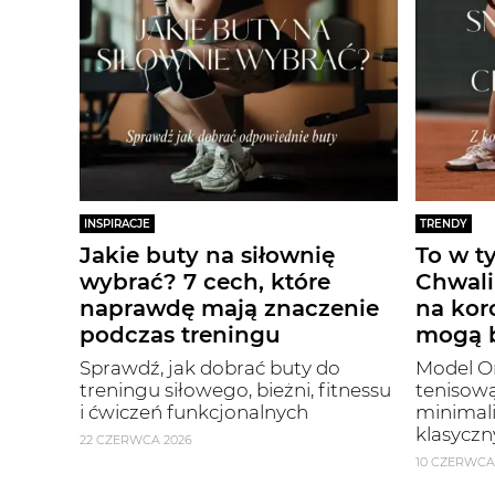
INSPIRACJE
TRENDY
Jakie buty na siłownię
To w t
wybrać? 7 cech, które
Chwali
naprawdę mają znaczenie
na kor
podczas treningu
mogą b
Sprawdź, jak dobrać buty do
Model On
treningu siłowego, bieżni, fitnessu
tenisową
i ćwiczeń funkcjonalnych
minimal
klasyczn
22 CZERWCA 2026
10 CZERWCA