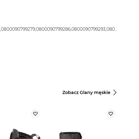
0000207479609,0800090799255,0800090799262,0800090799279,0800090799286,0800090799293,0800090799309,0800090799316,0800090799323,0800090799330,0800090799347,0800090823288,0800090823301,0800090823325
Zobacz Glany męskie