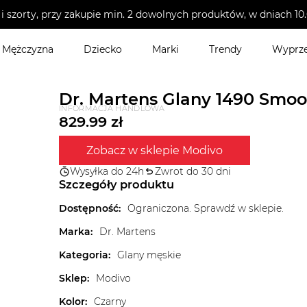
i szorty, przy zakupie min. 2 dowolnych produktów, w dniach 
Mężczyzna
Dziecko
Marki
Trendy
Wyprz
Dr. Martens Glany 1490 Smoo
INFORMACJA HANDLOWA
829.99
zł
Zobacz w sklepie Modivo
Wysyłka do 24h
Zwrot do 30 dni
Szczegóły produktu
Dostępność
:
Ograniczona. Sprawdź w sklepie.
Marka
:
Dr. Martens
Kategoria
:
Glany męskie
Sklep
:
Modivo
Kolor
:
Czarny