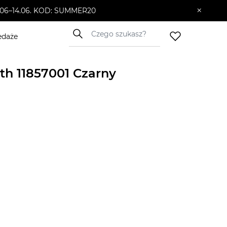
×
10.06–14.06. KOD: SUMMER20
edaże
th 11857001 Czarny