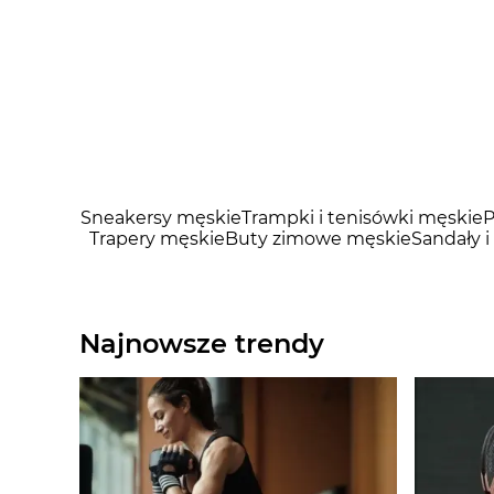
Sneakersy męskie
Trampki i tenisówki męskie
P
Trapery męskie
Buty zimowe męskie
Sandały i
Najnowsze trendy