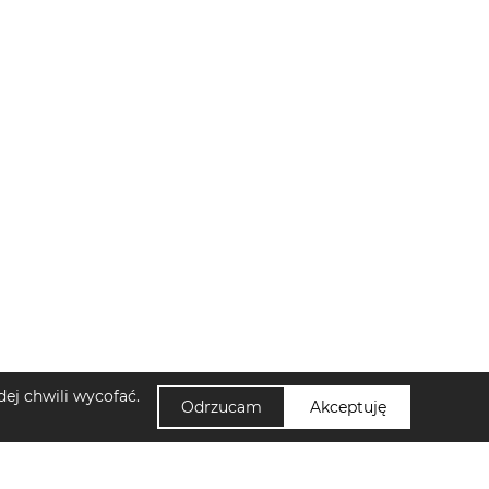
ej chwili wycofać.
Odrzucam
Akceptuję