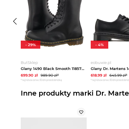
-
29
%
-
4
%
ButSklep
eobuwie.pl
Glany 1490 Black Smooth 11857001 (DR49-a) Dr. Martens
699.90
zł
989.90
zł*
618.99
zł
645.99
zł*
*najniższa cena z 30 dni przed obniżką
*najniższa cena z 30 dni przed obni
Inne produkty marki Dr. Mart