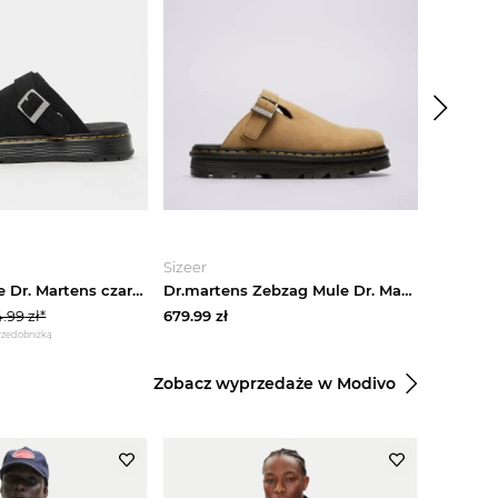
Sizeer
PRM
Brookline Mule Dr. Martens czarny
Dr.martens Zebzag Mule Dr. Martens beżowy
.99
zł*
679.99
zł
626.99
zł
przed obniżką
Zobacz wyprzedaże w Modivo