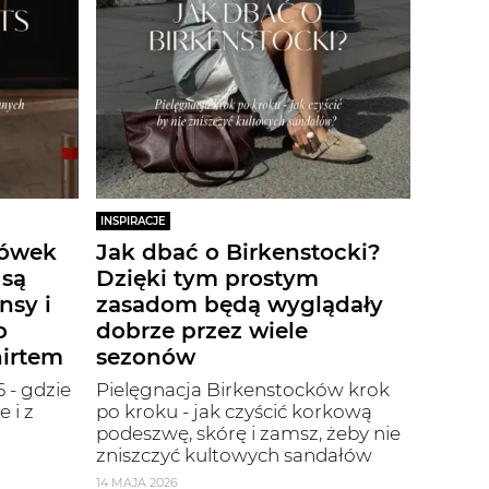
INSPIRACJE
iówek
Jak dbać o Birkenstocki?
 są
Dzięki tym prostym
nsy i
zasadom będą wyglądały
o
dobrze przez wiele
hirtem
sezonów
 - gdzie
Pielęgnacja Birkenstocków krok
 i z
po kroku - jak czyścić korkową
podeszwę, skórę i zamsz, żeby nie
zniszczyć kultowych sandałów
14 MAJA 2026