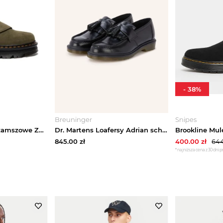
-
38
%
Breuninger
Snipes
Dr. Martens klapki zamszowe ZebZag AnyWair Mule
Dr. Martens Loafersy Adrian schwarz CZARNY
845.00
zł
400.00
zł
644
*najniższa cena z 30 dni 