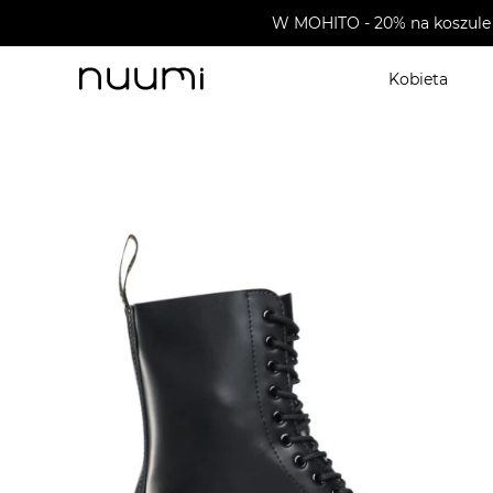
W MOHITO - 20% na koszule 
Kobieta
nuumi.pl
>
Buty męskie
>
Glany męskie