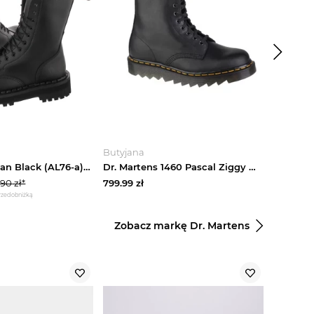
-
18
%
Butyjana
ButSkle
Glany 353 Vegan Black (AL76-a) Altercore
Dr. Martens 1460 Pascal Ziggy DM26324001, Męskie, Czarne, glany, skóra licowa, rozmiar: 43
.90
zł*
799.99
zł
699.90
z
przed obniżką
*najniższa cena
Zobacz markę Dr. Martens