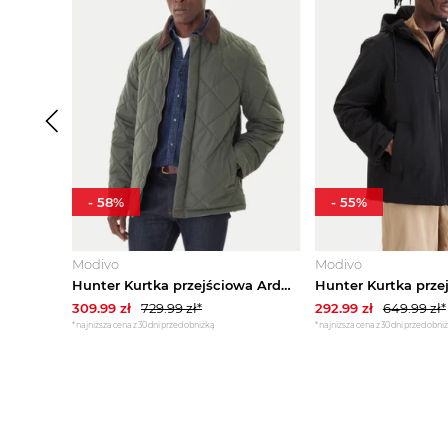
-
58
%
-
55
%
Modivo
Modivo
Hunter Kurtka przejściowa Ardwell HARM0003252 Zielony Regular Fit
309.99
zł
729.99
zł*
292.99
zł
649.99
zł*
*najniższa cena z 30 dni przed obniżką
*najniższa cena z 30 dni przed obni