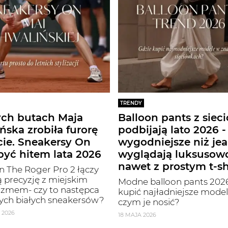
TRENDY
ych butach Maja
Balloon pants z siec
ńska zrobiła furorę
podbijają lato 2026 -
cie. Sneakersy On
wygodniejsze niż jea
yć hitem lata 2026
wyglądają luksusow
nawet z prostym t-s
 The Roger Pro 2 łączy
 precyzję z miejskim
Modne balloon pants 2026
izmem- czy to następca
kupić najładniejsze modele
ych białych sneakersów?
czym je nosić?
 2026
18 MAJA 2026