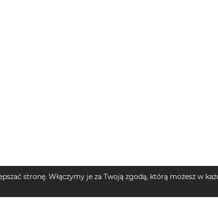
pszać stronę. Włączymy je za Twoją zgodą, którą możesz w każd