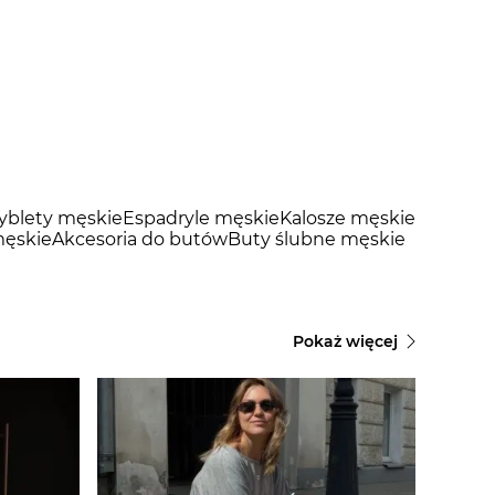
tyblety męskie
Espadryle męskie
Kalosze męskie
ęskie
Akcesoria do butów
Buty ślubne męskie
Pokaż więcej