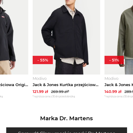
-
55
%
-
51
%
Modivo
Modivo
Hunter Kurtka przejściowa Originals HARM0004261 Czarny Regular Fit
Jack & Jones Kurtka przejściowa Perfect 12270677 Czarny Regular Fit
121.99
zł
269.99
zł*
140.99
zł
289.
żką
*najniższa cena z 30 dni przed obniżką
*najniższa cena z 30 dni 
Marka Dr. Martens