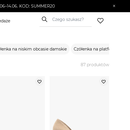
×
10.06–14.06. KOD: SUMMER20
edaże
łenka na niskim obcasie damskie
Czółenka na platformie da
87
produktów