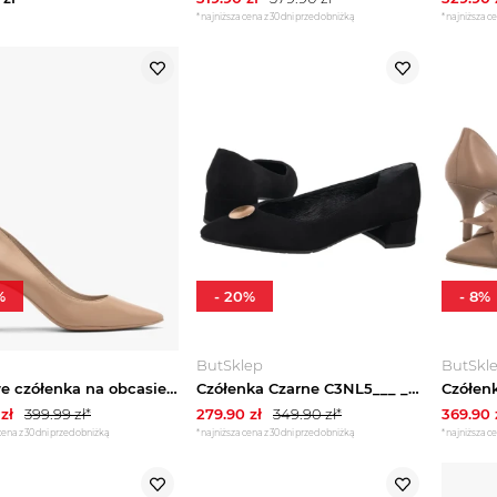
*najniższa cena z 30 dni przed obniżką
*najniższa ce
%
-
20
%
-
8
%
ButSklep
ButSkl
Beżowe czółenka na obcasie typu słupek Ryłko
Czółenka Czarne C3NL5___ __14 (RY1215-a) Ryłko
zł
399.99
zł*
279.90
zł
349.90
zł*
369.90
cena z 30 dni przed obniżką
*najniższa cena z 30 dni przed obniżką
*najniższa ce