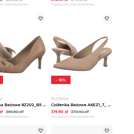
na z 30 dni przed obniżką
*najniższa cena z 30 dni przed obniżką
-
16
%
ep
ButSklep
Czółenka Beżowe 8Z202_B5 _1IG (RY1296-a) Ryłko
Czółenka Beżowe A6EZ1_T_ _9SU (RY1328-a) Ryłko
zł
399.90
zł*
319.90
zł
379.90
zł*
na z 30 dni przed obniżką
*najniższa cena z 30 dni przed obniżką