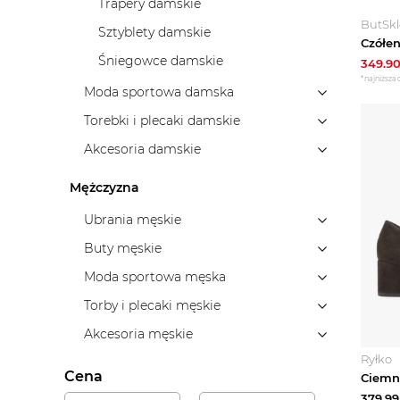
Trapery damskie
ButSk
Sztyblety damskie
Śniegowce damskie
349.9
*najniższa 
Moda sportowa damska
Torebki i plecaki damskie
Akcesoria damskie
Mężczyzna
Ubrania męskie
Buty męskie
Moda sportowa męska
Torby i plecaki męskie
Akcesoria męskie
Ryłko
Cena
379.99