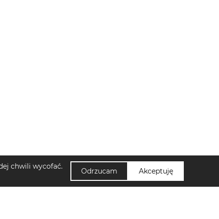
ej chwili wycofać.
Odrzucam
Akceptuję