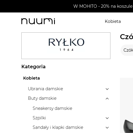
W MOHITO - 20% na koszule 
Kobieta
nuumi.pl
>
Marki
>
Ryłko
>
Buty damskie
>
Czółenka
Czó
Czół
Kategoria
Kobieta
Ubrania damskie
Buty damskie
Sneakersy damskie
Szpilki
Sandały i klapki damskie