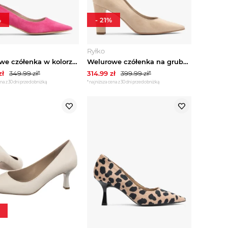
%
-
21
%
Ryłko
Welurowe czółenka w kolorze fuksji na słupku Ryłko
Welurowe czółenka na grubej szpilce Ryłko Beżowy
zł
349.99
zł*
314.99
zł
399.99
zł*
na z 30 dni przed obniżką
*najniższa cena z 30 dni przed obniżką