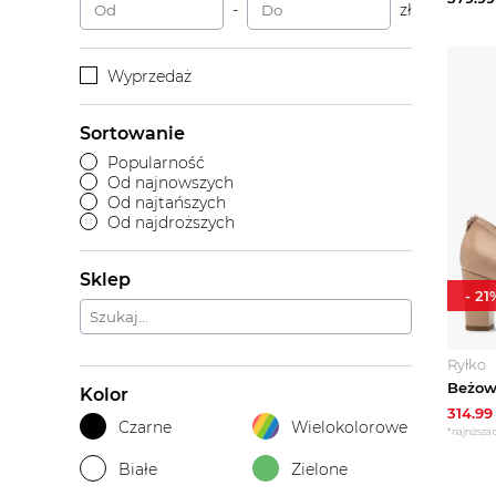
-
zł
Wyprzedaż
Sortowanie
Popularność
Od najnowszych
Od najtańszych
Od najdroższych
Sklep
-
21
Ryłko
Kolor
314.99
Czarne
Wielokolorowe
*najniższa 
Białe
Zielone