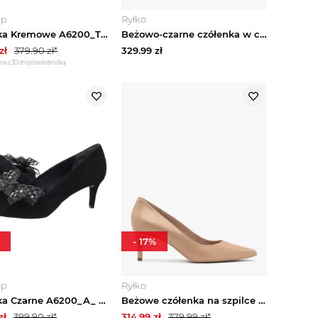
ep
Ryłko
Czółenka Kremowe A6200_T_ _2TS (RY1337-a) Ryłko
Beżowo-czarne czółenka w cętki ocelota Ryłko
zł
379.90
zł*
329.99
zł
na z 30 dni przed obniżką
-
17
%
ep
Ryłko
Czółenka Czarne A6200_A_ __14 (RY1283-a) Ryłko
Beżowe czółenka na szpilce Ryłko
zł
399.90
zł*
314.99
zł
379.99
zł*