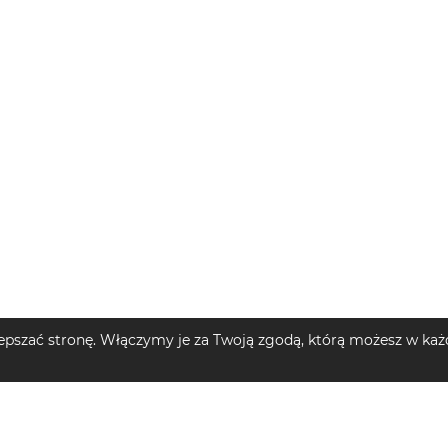
pszać stronę. Włączymy je za Twoją zgodą, którą możesz w każd