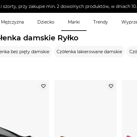
i szorty, przy zakupie min. 2 dowolnych produktów, w dniach 
Mężczyzna
Dziecko
Marki
Trendy
Wyprz
 damskie
łenka damskie Ryłko
enka bez pięty damskie
Czółenka lakierowane damskie
Czó