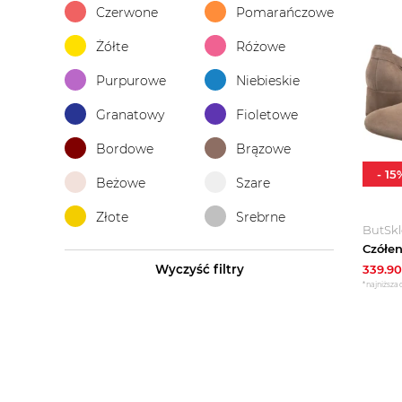
Czerwone
Pomarańczowe
Żółte
Różowe
Purpurowe
Niebieskie
Granatowy
Fioletowe
Bordowe
Brązowe
-
15
Beżowe
Szare
Złote
Srebrne
ButSk
339.90
Wyczyść filtry
*najniższa 