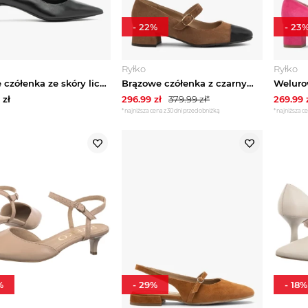
-
22
%
-
23
Ryłko
Ryłko
Czarne czółenka ze skóry licowej na niskiej szpilce Ryłko
Brązowe czółenka z czarnym noskiem na słupku Ryłko
zł
296.99
zł
379.99
zł*
269.99
*najniższa cena z 30 dni przed obniżką
*najniższa ce
%
-
29
%
-
18
%