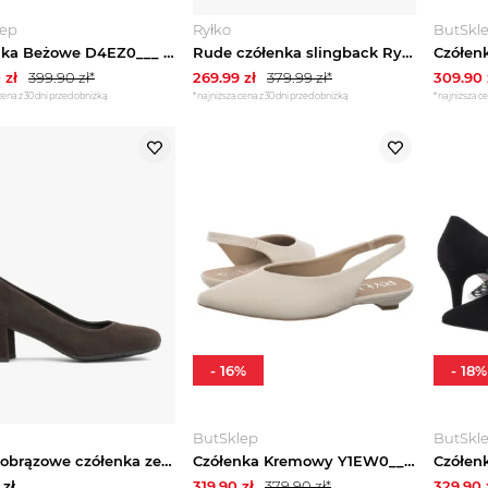
lep
Ryłko
ButSkl
Czółenka Beżowe D4EZ0___ _6NL (RY1341-a) Ryłko
Rude czółenka slingback Ryłko Brązowy
0
zł
399.90
zł*
269.99
zł
379.99
zł*
309.90
cena z 30 dni przed obniżką
*najniższa cena z 30 dni przed obniżką
*najniższa ce
-
16
%
-
18
%
ButSklep
ButSkl
Ciemnobrązowe czółenka ze skóry welurowej Ryłko Brązowy
Czółenka Kremowy Y1EW0___ _2TSF (RY1254-b) Ryłko
zł
319.90
zł
379.90
zł*
329.90