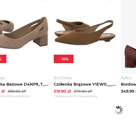
%
-
16
%
lep
ButSklep
Ryłko
Czółenka Beżowe D4NP9_T_ _4RG (RY1309-a) Ryłko
Czółenka Brązowe Y1EW0___ _6TU (RY1254-a) Ryłko
zł
399.90
zł*
319.90
zł
379.90
zł*
349.99
cena z 30 dni przed obniżką
*najniższa cena z 30 dni przed obniżką