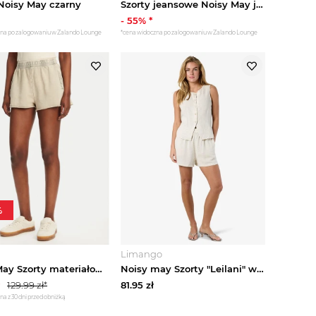
 Noisy May czarny
Szorty jeansowe Noisy May jasnoniebieski denim
-
55
% *
zna po zalogowaniu w Zalando Lounge
*cena widoczna po zalogowaniu w Zalando Lounge
%
Limango
Noisy May Szorty materiałowe Ciara 27034217 Beżowy Loose Fit
Noisy may Szorty "Leilani" w kolorze beżowym rozmiar: XS
129.99
zł*
81.95
zł
na z 30 dni przed obniżką