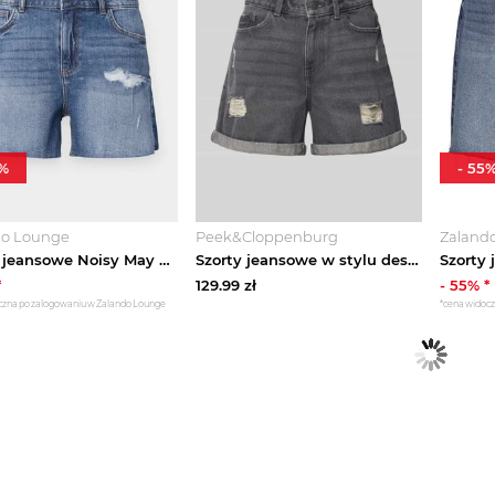
%
-
55
do Lounge
Peek&Cloppenburg
Zaland
Szorty jeansowe Noisy May niebieski denim
Szorty jeansowe w stylu destroyed model 'SMILEY' Noisy May Jasnoszary
*
129.99
zł
-
55
% *
czna po zalogowaniu w Zalando Lounge
*cena widoc