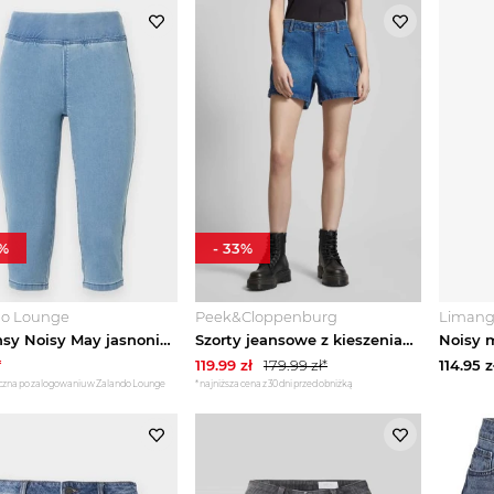
%
-
33
%
do Lounge
Peek&Cloppenburg
Liman
Legginsy Noisy May jasnoniebieski denim
Szorty jeansowe z kieszeniami cargo model ‘SMILEY’ Noisy May Jeansowy niebieski
*
119.99
zł
179.99
zł*
114.95
z
czna po zalogowaniu w Zalando Lounge
*najniższa cena z 30 dni przed obniżką