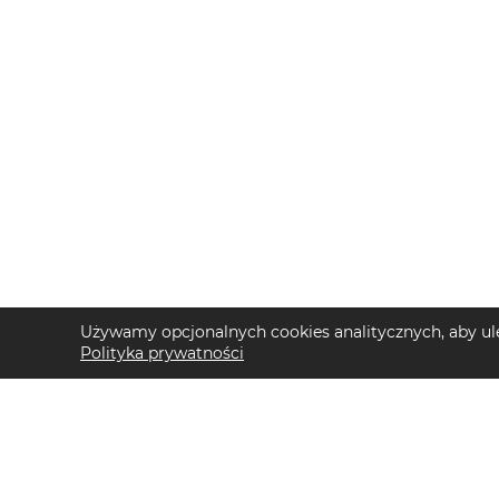
Używamy opcjonalnych cookies analitycznych, aby ule
Polityka prywatności
TOP KATEGORIE DAMSKIE
TOP KATEGORIE 