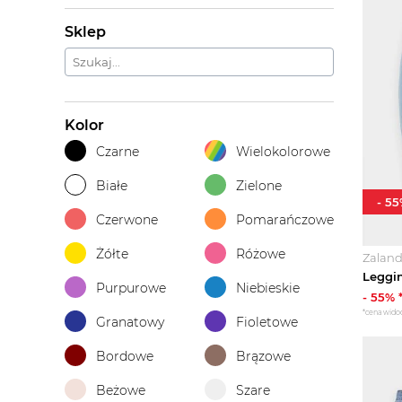
Sklep
Kolor
Czarne
Wielokolorowe
Białe
Zielone
-
55
Czerwone
Pomarańczowe
Żółte
Różowe
Zalan
Purpurowe
Niebieskie
-
55
% 
*cena wido
Granatowy
Fioletowe
Bordowe
Brązowe
Beżowe
Szare