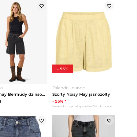
-
55
%
go
Zalando Lounge
Noisy may Bermudy dżinsowe w kolorze czarnym rozmiar: XS
Szorty Noisy May jasnożółty
ł
-
55
% *
*cena widoczna po zalogowaniu w Zalando Lounge