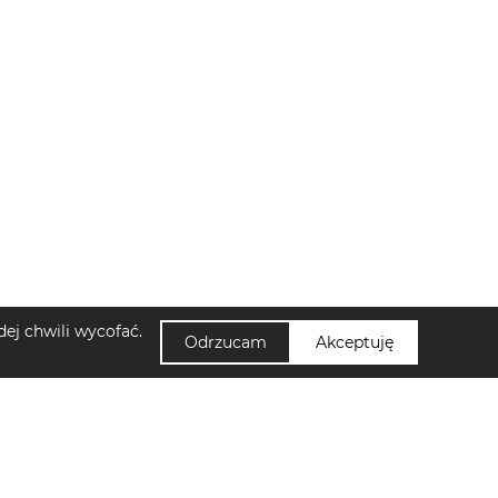
ej chwili wycofać.
Odrzucam
Akceptuję
NUUMI