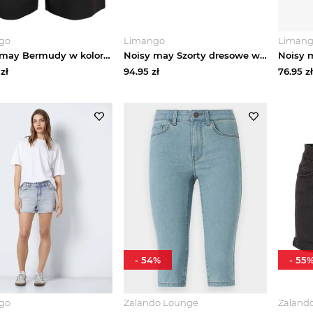
go
Limango
Liman
Noisy may Bermudy w kolorze czarnym rozmiar: XS
Noisy may Szorty dresowe w kolorze błękitnym rozmiar: L
zł
94.95
zł
76.95
zł
-
54
%
-
55
go
Zalando Lounge
Zaland