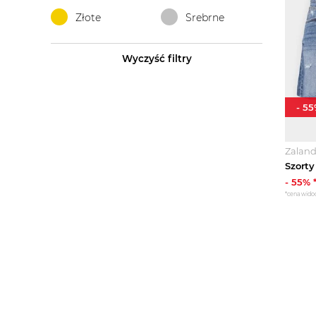
Złote
Srebrne
Wyczyść filtry
-
55
Zalan
-
55
% 
*cena wido