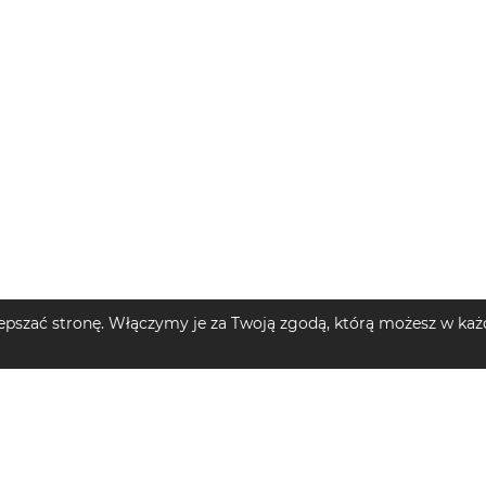
pszać stronę. Włączymy je za Twoją zgodą, którą możesz w każd
MĘSKIE
TOP KATEGORIE DZIECIĘCE
TOP MARKI