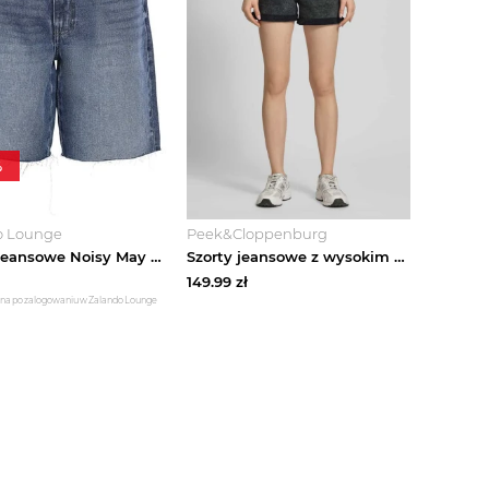
%
o Lounge
Peek&Cloppenburg
Szorty jeansowe Noisy May niebieski denim
Szorty jeansowe z wysokim stanem z brzegiem model 'MONI' Noisy May Antracytowy
149.99
zł
zna po zalogowaniu w Zalando Lounge