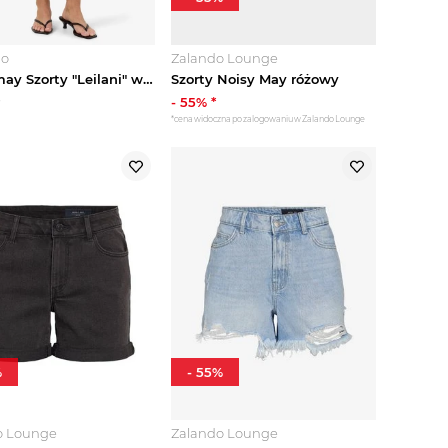
go
Zalando Lounge
Noisy may Szorty "Leilani" w kolorze czarnym rozmiar: XS
Szorty Noisy May różowy
-
55
% *
*cena widoczna po zalogowaniu w Zalando Lounge
%
-
55
%
o Lounge
Zalando Lounge