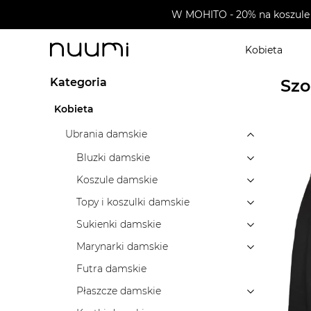
W MOHITO - 20% na koszule 
Kobieta
nuumi.pl
>
Marki
>
Noisy May
>
Ubrania damskie
>
S
Kategoria
Szo
Kobieta
Ubrania damskie
Bluzki damskie
Koszule damskie
Topy i koszulki damskie
Sukienki damskie
Marynarki damskie
Futra damskie
Płaszcze damskie