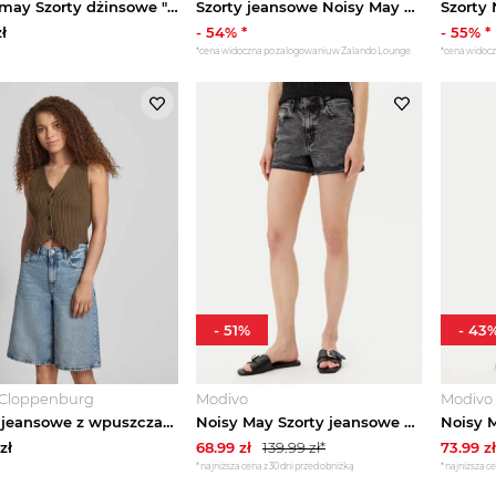
Noisy may Szorty dżinsowe "Moni" w kolorze błękitnym rozmiar: XS
Szorty jeansowe Noisy May niebieski denim
Szorty
ł
-
54
% *
-
55
% *
*cena widoczna po zalogowaniu w Zalando Lounge
*cena widoc
-
51
%
-
43
Cloppenburg
Modivo
Modivo
szorty jeansowe z wpuszczanymi kieszeniami model 'MINDIE' Noisy May Jasnoniebieski melanż
Noisy May Szorty jeansowe Moni 27033697 Szary Slim Fit
zł
68.99
zł
139.99
zł*
73.99
zł
*najniższa cena z 30 dni przed obniżką
*najniższa ce