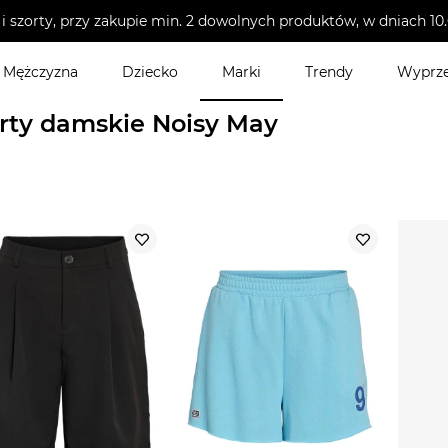
i szorty, przy zakupie min. 2 dowolnych produktów, w dniach 
Mężczyzna
Dziecko
Marki
Trendy
Wyprz
podnie damskie
>
Szorty damskie
rty damskie Noisy May