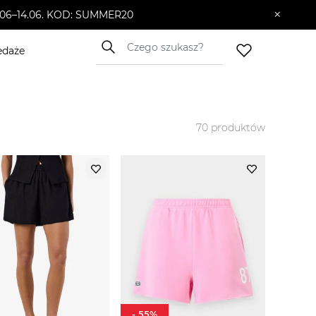
×
10.06–14.06. KOD: SUMMER20
edaże
70
produktów
-
55
%