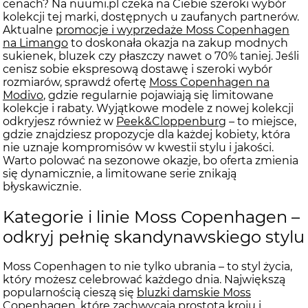
cenach? Na nuumi.pl czeka na Ciebie szeroki wybór
kolekcji tej marki, dostępnych u zaufanych partnerów.
Aktualne
promocje i wyprzedaże Moss Copenhagen
na Limango
to doskonała okazja na zakup modnych
sukienek, bluzek czy płaszczy nawet o 70% taniej. Jeśli
cenisz sobie ekspresową dostawę i szeroki wybór
rozmiarów, sprawdź ofertę
Moss Copenhagen na
Modivo
, gdzie regularnie pojawiają się limitowane
kolekcje i rabaty. Wyjątkowe modele z nowej kolekcji
odkryjesz również w
Peek&Cloppenburg
– to miejsce,
gdzie znajdziesz propozycje dla każdej kobiety, która
nie uznaje kompromisów w kwestii stylu i jakości.
Warto polować na sezonowe okazje, bo oferta zmienia
się dynamicznie, a limitowane serie znikają
błyskawicznie.
Kategorie i linie Moss Copenhagen –
odkryj pełnię skandynawskiego stylu
Moss Copenhagen to nie tylko ubrania – to styl życia,
który możesz celebrować każdego dnia. Największą
popularnością cieszą się
bluzki damskie Moss
Copenhagen
, które zachwycają prostotą kroju i