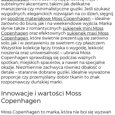
subtelnymi akcentami, takimi jak delikatne
marszczenia czy minimalistyczne guziki. Jeśli szukasz
wygodnych, eleganckich rozwiązań na co dzień, sięgnij
po
spodnie materiałowe Moss Copenhagen
– idealne
zarówno do biura, jak i na weekendowe wyjścia. Marka
słynie także z romantycznych
sukienek mini Moss
Copenhagen
oraz efektownych
sukienek maxi Moss
Copenhagen
, które świetnie prezentują się zarówno
solo, jak i w zestawieniu ze swetrem czy płaszczem.
Wszystkie kolekcje łączy troska o wygodę, lekkość
noszenia oraz uniwersalność – ubrania Moss
Copenhagen sprawdzają się podczas ważnych
spotkań, miejskich spacerów, a nawet na specjalne
okazje. Niezmiennie zachwyca również dbałość o
detale – starannie dobrane guziki, idealnie wyważone
proporcje czy przemyślany dobór tkanin to znak
rozpoznawczy duńskiej marki.
Innowacje i wartości Moss
Copenhagen
Moss Copenhagen to marka, która nie boi się wyzwań