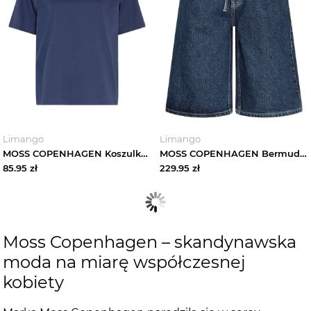
Limango
Limango
MOSS COPENHAGEN Koszulka "Melea Icon" w kolorze granatowym rozmiar: XS / S
MOSS COPENHAGEN Bermudy dżinsowe w kolorze granatowym rozmiar: L
85.95
zł
229.95
zł
Moss Copenhagen – skandynawska
moda na miarę współczesnej
kobiety