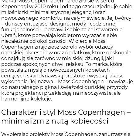
Marka Moss Copenhagen narodziła się w sercu
Kopenhagi w 2010 roku i od tego czasu zjednuje sobie
miłośniczki minimalistycznej elegancji oraz
nowoczesnego komfortu na całym świecie. Jej twórcy
– duńscy entuzjaści designu, mody i codziennej
funkcjonalności – postawili sobie za cel stworzenie
ubrań, które pozwalają kobietom wyrażać siebie
niezależnie od okoliczności. W ofercie Moss
Copenhagen znajdziesz szeroki wybór odzieży
damskiej, akcesoriów oraz dodatków, które doskonale
odnajdują się zarówno w miejskiej dżungli, jak i
podczas spokojnych chwil relaksu. To marka, która
powstała z myślą o nowoczesnych kobietach
ceniących skandynawską prostotę i wysoką jakość
wykonania. Jej nazwa – Moss Copenhagen – nawiązuje
do naturalnego piękna i świeżości duńskiej przyrody,
którą projektanci przekładają na nieoczywiste, ale
harmonijne kolekcje.
Charakter i styl Moss Copenhagen –
minimalizm z nutą kobiecości
Wybierając projekty Moss Copenhagen, zanurzasz się