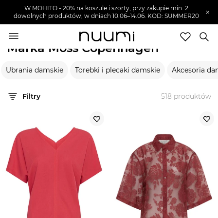
W MOHITO - 20% na koszule i szorty, przy zakupie min. 2
×
dowolnych produktów, w dniach 10.06–14.06. KOD: SUMMER20
nuumi.pl
>
Marki
>
Moss Copenhagen
Marka Moss Copenhagen
Marki
Ubrania damskie
Torebki i plecaki damskie
Akcesoria da
Trendy
SZUKAJ
Filtry
518
produktów
Wyprzedaże