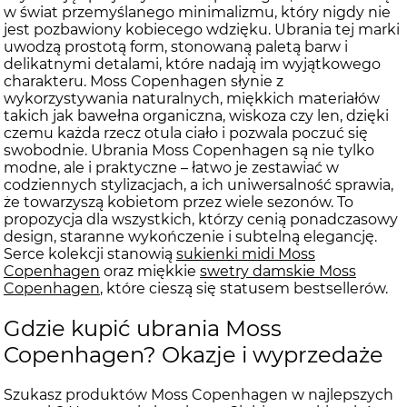
w świat przemyślanego minimalizmu, który nigdy nie
jest pozbawiony kobiecego wdzięku. Ubrania tej marki
uwodzą prostotą form, stonowaną paletą barw i
delikatnymi detalami, które nadają im wyjątkowego
charakteru. Moss Copenhagen słynie z
wykorzystywania naturalnych, miękkich materiałów
takich jak bawełna organiczna, wiskoza czy len, dzięki
czemu każda rzecz otula ciało i pozwala poczuć się
swobodnie. Ubrania Moss Copenhagen są nie tylko
modne, ale i praktyczne – łatwo je zestawiać w
codziennych stylizacjach, a ich uniwersalność sprawia,
że towarzyszą kobietom przez wiele sezonów. To
propozycja dla wszystkich, którzy cenią ponadczasowy
design, staranne wykończenie i subtelną elegancję.
Serce kolekcji stanowią
sukienki midi Moss
Copenhagen
oraz miękkie
swetry damskie Moss
Copenhagen
, które cieszą się statusem bestsellerów.
Gdzie kupić ubrania Moss
Copenhagen? Okazje i wyprzedaże
Szukasz produktów Moss Copenhagen w najlepszych