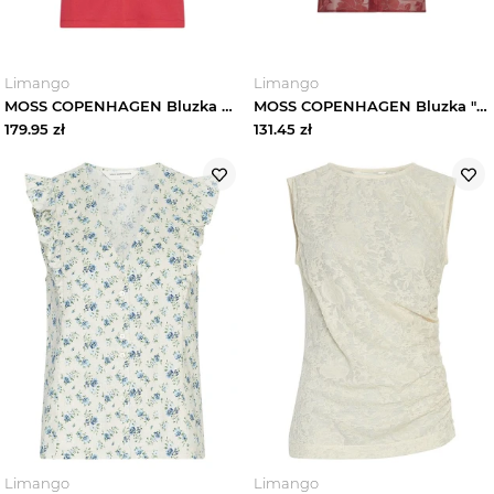
Limango
Limango
MOSS COPENHAGEN Bluzka w kolorze czerwonym rozmiar: S / M
MOSS COPENHAGEN Bluzka "Lettiche" w kolorze bordowym rozmiar: L / XL
179.95
zł
131.45
zł
Limango
Limango