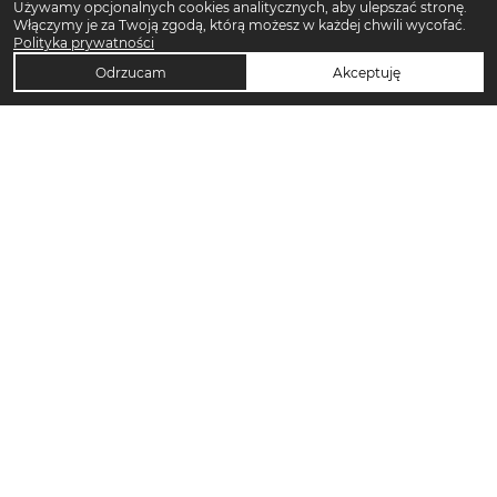
Używamy opcjonalnych cookies analitycznych, aby ulepszać stronę.
Włączymy je za Twoją zgodą, którą możesz w każdej chwili wycofać.
Polityka prywatności
Odrzucam
Akceptuję
TOP KATEGORIE DAMSKIE
Trencze damskie
Klapki płaskie damskie
Sukienki midi damskie
Sukienki maxi damskie
Klapki damskie
Torebki crossbody
Torebki tote bag
Sandały damskie
Sukienki codzienne damskie
Sandały na koturnie
Pierścionki
Sandały na obcasie
Szorty damskie