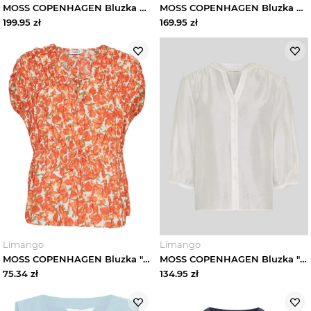
MOSS COPENHAGEN Bluzka w kolorze kremowym rozmiar: S
MOSS COPENHAGEN Bluzka w kolorze kremowym rozmiar: XS / S
199.95
zł
169.95
zł
Limango
Limango
MOSS COPENHAGEN Bluzka "Pietra" w kolorze pomarańczowym rozmiar: L / XL
MOSS COPENHAGEN Bluzka "Ramona Rikkelia" w kolorze białym rozmiar: XS
75.34
zł
134.95
zł