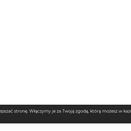
pszać stronę. Włączymy je za Twoją zgodą, którą możesz w każd