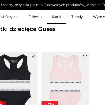
i szorty, przy zakupie min. 2 dowolnych produktów, w dniach 
Mężczyzna
Dziecko
Marki
Trendy
Wyprz
zna dziecięca
>
Majtki dziecięce
tki dziecięce Guess
%
-
43
%