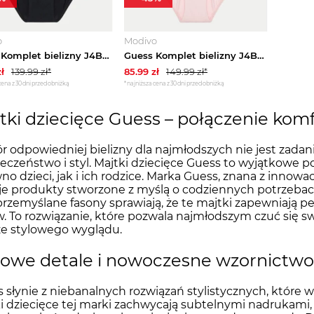
o
Modivo
Guess Komplet bielizny J4BG00 KBBU1 Czarny
Guess Komplet bielizny J4BG00 KBBU1 Różowy
ł
139.99
zł*
85.99
zł
149.99
zł*
cena z 30 dni przed obniżką
*najniższa cena z 30 dni przed obniżką
tki dziecięce Guess – połączenie kom
 odpowiedniej bielizny dla najmłodszych nie jest zadan
eczeństwo i styl. Majtki dziecięce Guess to wyjątkowe p
no dzieci, jak i ich rodzice. Marka Guess, znana z innowa
je produkty stworzone z myślą o codziennych potrzebac
przemyślane fasony sprawiają, że te majtki zapewniają
. To rozwiązanie, które pozwala najmłodszym czuć się sw
e stylowego wyglądu.
lowe detale i nowoczesne wzornictw
 słynie z niebanalnych rozwiązań stylistycznych, które w
i dziecięce tej marki zachwycają subtelnymi nadrukami