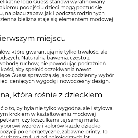
Delikatne logo Guess stanowi wyrafinowany
 takiemu podejściu dzieci mogą poczuć się
, na placu zabaw, jak i podczas rodzinnych
 codzienna bielizna staje się elementem modowej
pierwszym miejscu
łów, które gwarantują nie tylko trwałość, ale
dszych. Naturalna bawełna, często z
swobodę ruchów, nie powodując podrażnień.
ości, aby spełnić oczekiwania nawet
cięce Guess sprawdzą się jako codzienny wybór
dzieci ceniących wygodę i nowoczesny design.
izna, która rośnie z dzieckiem
o to, by była nie tylko wygodna, ale i stylowa.
szym krokiem w kształtowaniu modowej
petkami czy koszulkami tej samej marki,
wyborowi wzorów i kolorów każde dziecko
opozycji po energetyczne, zabawne printy. To
ć własny styl już od najmłodszych lat.