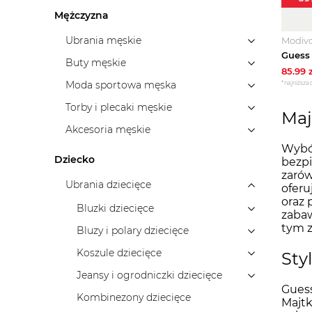
Mężczyzna
Ubrania męskie
Modiv
Buty męskie
85.99
z
Moda sportowa męska
*najniższa 
Torby i plecaki męskie
Maj
Akcesoria męskie
Wybór
Dziecko
bezpi
zarów
Ubrania dziecięce
oferu
oraz 
Bluzki dziecięce
zabaw
tym z
Bluzy i polary dziecięce
Koszule dziecięce
Sty
Jeansy i ogrodniczki dziecięce
Guess
Kombinezony dziecięce
Majtk