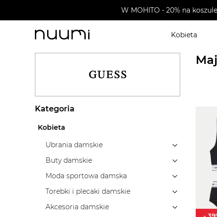
W MOHITO - 20% na koszule 
Kobieta
nuumi.pl
>
Marki
>
Guess
>
Ubrania dziecięce
>
Bieli
Maj
Kategoria
Kobieta
Ubrania damskie
Buty damskie
Moda sportowa damska
Torebki i plecaki damskie
Akcesoria damskie
-
39