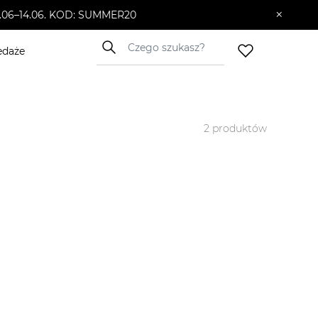
×
10.06–14.06. KOD: SUMMER20
edaże
2
produktów