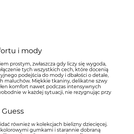
fortu i mody
iem prostym, zwłaszcza gdy liczy się wygoda,
ołączenie tych wszystkich cech, które docenią
cyjnego podejścia do mody i dbałości o detale,
h maluchów. Miękkie tkaniny, delikatne szwy
 pełen komfort nawet podczas intensywnych
obodnie w każdej sytuacji, nie rezygnując przy
o Guess
idać również w kolekcjach bielizny dziecięcej.
, kolorowymi gumkami i starannie dobraną