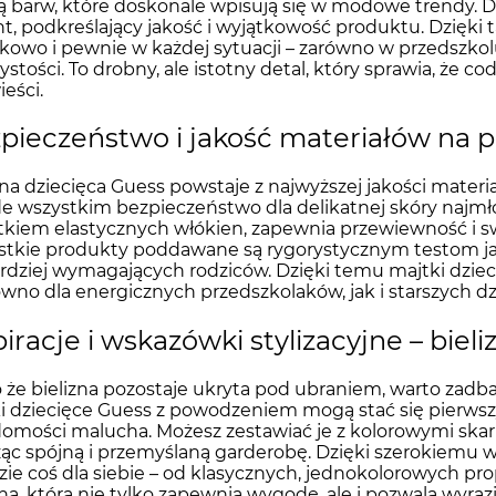
ą barw, które doskonale wpisują się w modowe trendy. 
t, podkreślający jakość i wyjątkowość produktu. Dzięki
kowo i pewnie w każdej sytuacji – zarówno w przedszkolu
ystości. To drobny, ale istotny detal, który sprawia, że
eści.
pieczeństwo i jakość materiałów na 
zna dziecięca Guess powstaje z najwyższej jakości materia
e wszystkim bezpieczeństwo dla delikatnej skóry najmło
kiem elastycznych włókien, zapewnia przewiewność i 
tkie produkty poddawane są rygorystycznym testom jak
rdziej wymagających rodziców. Dzięki temu majtki dzie
ówno dla energicznych przedszkolaków, jak i starszych 
piracje i wskazówki stylizacyjne – biel
że bielizna pozostaje ukryta pod ubraniem, warto zadbać 
i dziecięce Guess z powodzeniem mogą stać się pierw
omości malucha. Możesz zestawiać je z kolorowymi skar
ąc spójną i przemyślaną garderobę. Dzięki szerokiemu 
zie coś dla siebie – od klasycznych, jednokolorowych pr
zna, która nie tylko zapewnia wygodę, ale i pozwala wyrazi