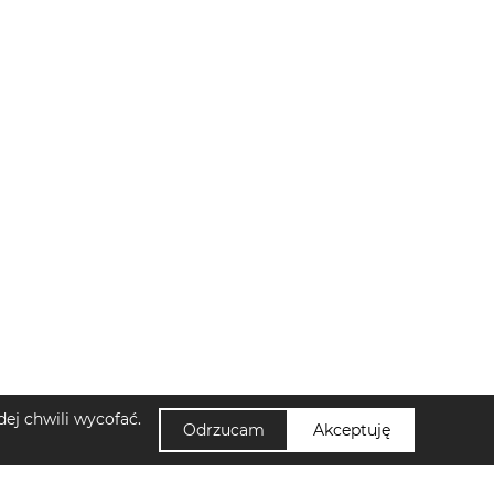
ej chwili wycofać.
Odrzucam
Akceptuję