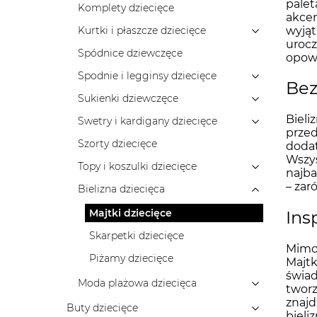
palet
Komplety dziecięce
akcen
wyjąt
Kurtki i płaszcze dziecięce
urocz
Spódnice dziewczęce
opowi
Spodnie i legginsy dziecięce
Bez
Sukienki dziewczęce
Bieli
Swetry i kardigany dziecięce
przed
Szorty dziecięce
dodat
Wszys
Topy i koszulki dziecięce
najba
– zar
Bielizna dziecięca
Majtki dziecięce
Ins
Skarpetki dziecięce
Mimo 
Piżamy dziecięce
Majtk
świad
Moda plażowa dziecięca
tworz
znajd
Buty dziecięce
bieli