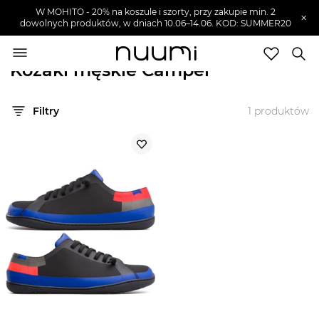
W MOHITO - 20% na koszule i szorty, przy zakupie min. 2
×
dowolnych produktów, w dniach 10.06–14.06. KOD: SUMMER20
nuumi.pl
>
Marki
>
Camper
>
Buty męskie
>
Kozaki męskie
Kozaki męskie Camper
Marki
Filtry
1
produktów
Trendy
SZUKAJ
Wyprzedaże