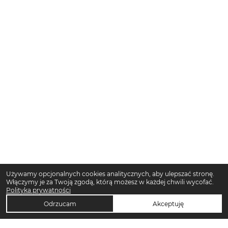
Używamy opcjonalnych cookies analitycznych, aby ulepszać stronę.
Włączymy je za Twoją zgodą, którą możesz w każdej chwili wycofać.
Polityka prywatności
Odrzucam
Akceptuję