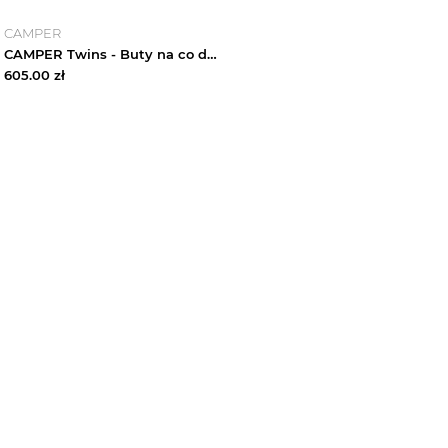
CAMPER
CAMPER Twins - Buty na co dzień dla Mężczyźni - Czarny, Niebieski, Różowy, Tkanina
605.00
zł