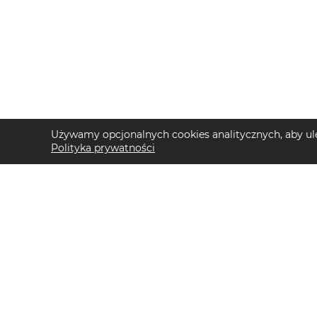
Używamy opcjonalnych cookies analitycznych, aby ule
Polityka prywatności
TOP KATEGORIE DAMSKIE
TOP KATEGORIE 
Trencze damskie
Kurtki przejściow
Klapki płaskie damskie
Swetry męskie
Sukienki maxi damskie
Kurtki trekkingow
Sukienki midi damskie
T-shirty męskie
Klapki damskie
Buty do biegania 