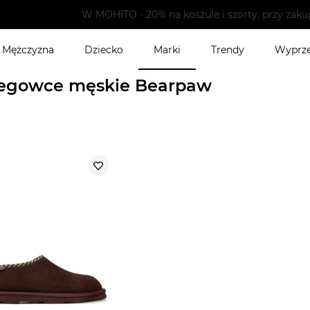
i szorty, przy zakupie min. 2 dowolnych produktów, w dniach 
Mężczyzna
Dziecko
Marki
Trendy
Wyprz
wce męskie
egowce męskie Bearpaw