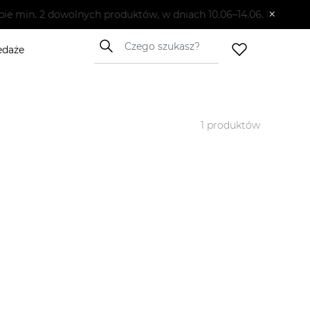
×
10.06–14.06. KOD: SUMMER20
edaże
1
produktów