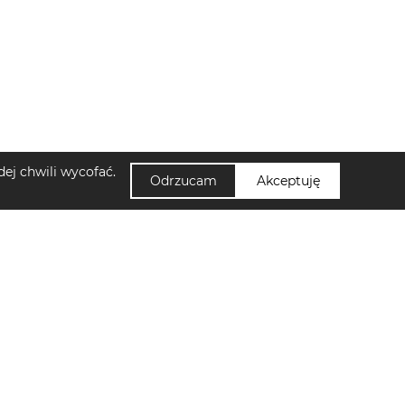
ej chwili wycofać.
Odrzucam
Akceptuję
NUUMI
amskie Lascana
Zapisz się do newslettera!
di damskie Sinsay
Kontakt
Klapki płaskie damskie Cassis Côte D'azur
Polityka Prywatności
skie Sinsay
Ustawienia cookies
Buty trekkingowe męskie Merrell