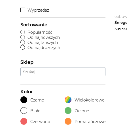
Wyprzedaż
eobuwi
Sortowanie
399.99
Popularność
Od najnowszych
Od najtańszych
Od najdroższych
Sklep
Kolor
Czarne
Wielokolorowe
Białe
Zielone
Czerwone
Pomarańczowe