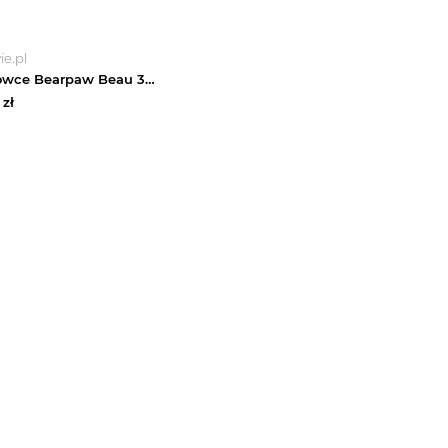
e.pl
Śniegowce Bearpaw Beau 3048M Brązowy
zł