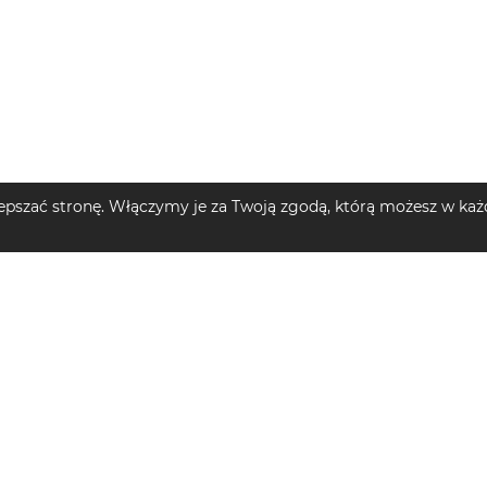
pszać stronę. Włączymy je za Twoją zgodą, którą możesz w każd
MĘSKIE
TOP KATEGORIE DZIECIĘCE
TOP MARKI
e męskie
Plecaki dziecięce
Szlafroki d
Spodnie dziecięce
Sukienki mi
e męskie
Swetry dziecięce
Spodnie narciarskie i snowboardowe dziecięce
Ubrania dam
męskie
Bluzy z kapturem dziecięce