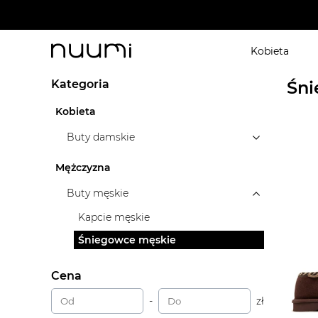
W MOHITO - 20% na koszule 
Kobieta
nuumi.pl
>
Marki
>
Bearpaw
>
Buty męskie
>
Śniego
Kategoria
Śni
Kobieta
Buty damskie
Mężczyzna
Buty męskie
Kapcie męskie
Śniegowce męskie
Cena
-
zł