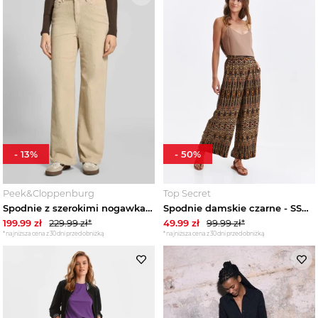
-
13
%
-
50
%
Peek&Cloppenburg
Top Secret
Spodnie z szerokimi nogawkami z Mieszanka bawełny Spodnie sztruksowe Model 'TESSA' Vero Moda Écru
Spodnie damskie czarne - SSP4469CA spodnie długie - TOP SECRET - Odzieżowy sklep internetowy TOP SECRET
199.99
zł
229.99
zł*
49.99
zł
99.99
zł*
*najniższa cena z 30 dni przed obniżką
*najniższa cena z 30 dni przed obniżką