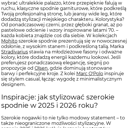
wybrać ultralekkie palazzo, które przepięknie falują w
ruchu, klasyczne spodnie garniturowe, które podkreślą
Twoją profesjonalną stronę, lub jeansy wide leg, które
dodadzą stylizacji miejskiego charakteru. Kolorystyka?
Od ponadczasowej czerni, przez głęboki granat, aż po
pastelowe odcienie i wzory inspirowane latami 70. –
każda kobieta znajdzie coś dla siebie. W kolekcjach
Mohito
szerokie spodnie prezentują się w nowoczesnej
odsłonie, z wysokim stanem i podkreśloną talią. Marka
Stradivarius
stawia na młodzieżowe fasony i odważne
kolory, które dodadzą energii każdemu lookowi. Jeśli
preferujesz ponadczasową elegancję, sięgnij po
propozycje od
Olsen
, gdzie dominują stonowane
barwy i perfekcyjne kroje. Z kolei
Marc O'Polo
inspiruje
się stylem casual, łącząc wygodę z minimalistycznym
designem.
Inspiracje: jak stylizować szerokie
spodnie w 2025 i 2026 roku?
Szerokie nogawki to nie tylko modowy statement – to
także nieograniczone możliwości stylizacyjne. W