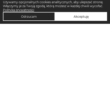
Używamy opcjonalnych cookies analitycznych, aby ulepszać stronę.
Włączymy je za Twoją zgodą, którą możesz w każdej chwili wycofać.
Polityka prywatności
Odrzucam
Akceptuję
TOP KATEGORIE DAMSKIE
Trencze damskie
Klapki płaskie damskie
Sukienki midi damskie
Sukienki maxi damskie
Klapki damskie
Torebki crossbody
Sandały damskie
Torebki tote bag
Sukienki codzienne damskie
Sandały na koturnie
Pierścionki
Sandały na obcasie
Szorty damskie