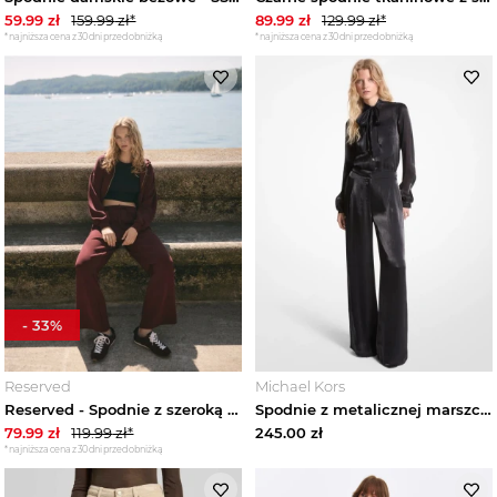
Wyprzedaże
59.99
zł
159.99
zł*
89.99
zł
129.99
zł*
*najniższa cena z 30 dni przed obniżką
*najniższa cena z 30 dni przed obniżką
-
33
%
Reserved
Michael Kors
Reserved - Spodnie z szeroką nogawką - bordowy
Spodnie z metalicznej marszczonej podwójnej żorżety z szeroką nogawką Michael Kors CZARNY (Czarny)
79.99
zł
119.99
zł*
245.00
zł
*najniższa cena z 30 dni przed obniżką