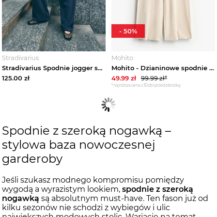
-
50
%
Stradivarius
Mohito
Stradivarius Spodnie jogger super barrel Morski
Mohito - Dzianinowe spodnie - beżowy
125.00
zł
49.99
zł
99.99
zł*
*najniższa cena z 30 dni przed obniżką
Spodnie z szeroką nogawką –
stylowa baza nowoczesnej
garderoby
Jeśli szukasz modnego kompromisu pomiędzy
wygodą a wyrazistym lookiem,
spodnie z szeroką
nogawką
są absolutnym must-have. Ten fason już od
kilku sezonów nie schodzi z wybiegów i ulic
największych modowych stolic. Wariacje na temat