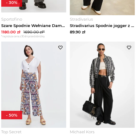
-
30
%
Sukienki damskie
Sportofino
Stradivarius
Szare Spodnie Wełniane Damskie Bogner Ella-1
Stradivarius Spodnie jogger z szerokimi nogawkami Czarny
Marynarki damskie
1180.00
zł
1690.00
zł*
89.90
zł
*najniższa cena z 30 dni przed obniżką
Futra damskie
Płaszcze damskie
Kurtki damskie
Kamizelki damskie
Swetry damskie
-
50
%
Bluzy damskie
Top Secret
Michael Kors
Jeansy damskie