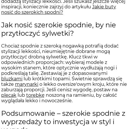
dodadzą stylizacji lekkości. Jeśli szukasz jeszcze więcej
inspiracji, koniecznie zajrzyj do artykułu
Jakie buty
nosić do szerokich spodni?
Jak nosić szerokie spodnie, by nie
przytłoczyć sylwetki?
Chociaż spodnie z szeroką nogawką potrafią dodać
stylizacji lekkości, nieumiejętnie dobrane mogą
przytłoczyć drobną sylwetkę. Klucz tkwi w
odpowiednich proporcjach: wybieraj modele z
wysokim stanem, które optycznie wydłużają nogi i
podkreślają talię. Zestawiaj je z dopasowanymi
bluzkami
lub krótkimi topami. Świetnie sprawdzą się
także
marynarki
o lekko oversize'owym kroju, które nie
zaburzają proporcji. Jeśli cenisz wygodę, postaw na
plecak
lub
torebkę
noszoną na ramieniu, by całość
wyglądała lekko i nowocześnie.
Podsumowanie – szerokie spodnie z
wyprzedaży to inwestycja w styl i