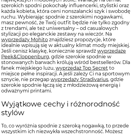
szerokich spodni pokochały influencerki, stylistki oraz
każda kobieta, która ceni nonszalancki szyk i swobodę
ruchu. Wybierając spodnie z szerokimi nogawkami,
masz pewność, że Twój outfit będzie nie tylko zgodny
z trendami, ale też uniwersalny – od casualowych
stylizacji po eleganckie zestawy na wieczór. Na
wyprzedaży Mohito
znajdziesz propozycje, które
idealnie wpisują się w aktualny klimat mody miejskiej.
Jeśli cenisz klasykę, koniecznie sprawdź
wyprzedaże
Peek&Cloppenburg
, gdzie szerokie spodnie w
stonowanych barwach królują wśród bestsellerów. Dla
fanek miejskiego luzu,
wyprzedaż Top Secret
to
miejsce pełne inspiracji. A jeśli zależy Ci na sportowym
sznycie, nie przegap
wyprzedaży Stradivarius
, gdzie
szerokie spodnie łączą się z młodzieżową energią i
odważnymi printami.
Wyjątkowe cechy i różnorodność
stylów
To, co wyróżnia spodnie z szeroką nogawką, to przede
wszystkim ich niezwykła wszechstronność. Możesz