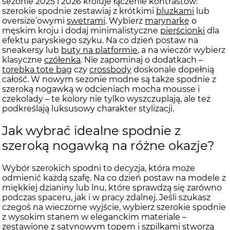
sezonie 2025 i 2026 króluje łączenie kontrastów:
szerokie spodnie zestawiaj z krótkimi
bluzkami
lub
oversize’owymi
swetrami
. Wybierz
marynarkę
o
męskim kroju i dodaj minimalistyczne
pierścionki
dla
efektu paryskiego szyku. Na co dzień postaw na
sneakersy lub
buty na platformie
, a na wieczór wybierz
klasyczne
czółenka
. Nie zapominaj o dodatkach –
torebka tote bag
czy
crossbody
doskonale dopełnią
całość. W nowym sezonie modne są także spodnie z
szeroką nogawką w odcieniach mocha mousse i
czekolady – te kolory nie tylko wyszczuplają, ale też
podkreślają luksusowy charakter stylizacji.
Jak wybrać idealne spodnie z
szeroką nogawką na różne okazje?
Wybór szerokich spodni to decyzja, która może
odmienić każdą szafę. Na co dzień postaw na modele z
miękkiej dzianiny lub lnu, które sprawdzą się zarówno
podczas spaceru, jak i w pracy zdalnej. Jeśli szukasz
czegoś na wieczorne wyjście, wybierz szerokie spodnie
z wysokim stanem w eleganckim materiale –
zestawione z satynowym topem i szpilkami stworzą