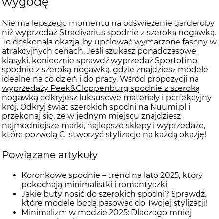
wygodę
Nie ma lepszego momentu na odświeżenie garderoby
niż
wyprzedaż Stradivarius spodnie z szeroką nogawką
.
To doskonała okazja, by upolować wymarzone fasony w
atrakcyjnych cenach. Jeśli szukasz ponadczasowej
klasyki, koniecznie sprawdź
wyprzedaż Sportofino
spodnie z szeroką nogawką
, gdzie znajdziesz modele
idealne na co dzień i do pracy. Wśród propozycji na
wyprzedaży Peek&Cloppenburg spodnie z szeroką
nogawką
odkryjesz luksusowe materiały i perfekcyjny
krój. Odkryj świat szerokich spodni na Nuumi.pl i
przekonaj się, że w jednym miejscu znajdziesz
najmodniejsze marki, najlepsze sklepy i wyprzedaże,
które pozwolą Ci stworzyć stylizacje na każdą okazję!
Powiązane artykuły
Koronkowe spodnie – trend na lato 2025, który
pokochają minimalistki i romantyczki
Jakie buty nosić do szerokich spodni? Sprawdź,
które modele będą pasować do Twojej stylizacji!
Minimalizm w modzie 2025: Dlaczego mniej