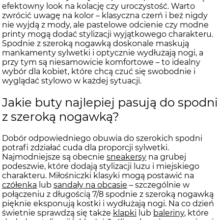
efektowny look na kolację czy uroczystość. Warto
zwrócić uwagę na kolor – klasyczna czerń i beż nigdy
nie wyjdą z mody, ale pastelowe odcienie czy modne
printy mogą dodać stylizacji wyjątkowego charakteru.
Spodnie z szeroką nogawką doskonale maskują
mankamenty sylwetki i optycznie wydłużają nogi, a
przy tym są niesamowicie komfortowe – to idealny
wybór dla kobiet, które chcą czuć się swobodnie i
wyglądać stylowo w każdej sytuacji.
Jakie buty najlepiej pasują do spodni
z szeroką nogawką?
Dobór odpowiedniego obuwia do szerokich spodni
potrafi zdziałać cuda dla proporcji sylwetki.
Najmodniejsze są obecnie
sneakersy
na grubej
podeszwie, które dodają stylizacji luzu i miejskiego
charakteru. Miłośniczki klasyki mogą postawić na
czółenka
lub
sandały na obcasie
– szczególnie w
połączeniu z długością 7/8 spodnie z szeroką nogawką
pięknie eksponują kostki i wydłużają nogi. Na co dzień
świetnie sprawdzą się także
klapki
lub
baleriny
, które