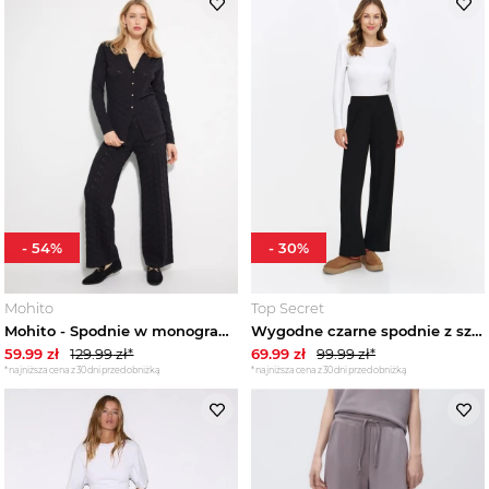
Spodnie casual damskie
Spodnie chinosy damskie
Spodnie cygaretki damskie
Spodnie dresowe damskie
Spodnie dzwony damskie
-
54
%
-
30
%
Spodnie flare damskie
Mohito
Top Secret
Mohito - Spodnie w monogram - czarny
Wygodne czarne spodnie z szerokimi nogawkami TOP SECRET
Spodnie garniturowe damskie
59.99
zł
129.99
zł*
69.99
zł
99.99
zł*
*najniższa cena z 30 dni przed obniżką
*najniższa cena z 30 dni przed obniżką
Spodnie kuloty damskie
Spodnie letnie damskie