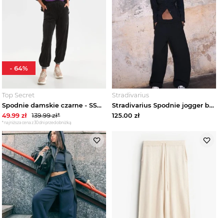
-
64
%
Top Secret
Stradivarius
Spodnie damskie czarne - SSP4174CA spodnie długie - TOP SECRET - Odzieżowy sklep internetowy TOP SECRET
Stradivarius Spodnie jogger barrel Czarny
49.99
zł
139.99
zł*
125.00
zł
*najniższa cena z 30 dni przed obniżką