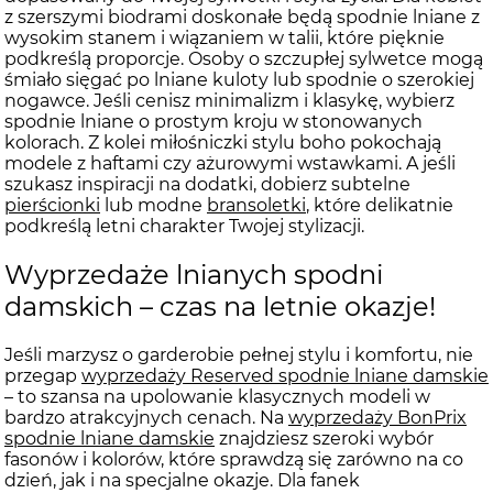
z szerszymi biodrami doskonałe będą spodnie lniane z
wysokim stanem i wiązaniem w talii, które pięknie
podkreślą proporcje. Osoby o szczupłej sylwetce mogą
śmiało sięgać po lniane kuloty lub spodnie o szerokiej
nogawce. Jeśli cenisz minimalizm i klasykę, wybierz
spodnie lniane o prostym kroju w stonowanych
kolorach. Z kolei miłośniczki stylu boho pokochają
modele z haftami czy ażurowymi wstawkami. A jeśli
szukasz inspiracji na dodatki, dobierz subtelne
pierścionki
lub modne
bransoletki
, które delikatnie
podkreślą letni charakter Twojej stylizacji.
Wyprzedaże lnianych spodni
damskich – czas na letnie okazje!
Jeśli marzysz o garderobie pełnej stylu i komfortu, nie
przegap
wyprzedaży Reserved spodnie lniane damskie
– to szansa na upolowanie klasycznych modeli w
bardzo atrakcyjnych cenach. Na
wyprzedaży BonPrix
spodnie lniane damskie
znajdziesz szeroki wybór
fasonów i kolorów, które sprawdzą się zarówno na co
dzień, jak i na specjalne okazje. Dla fanek