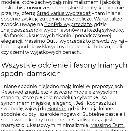
modele, które zachwycają minimalizmem i jakością.
Jeśli lubisz nowoczesne, miejskie klimaty, koniecznie
przejrzyj ofertę
Stradivarius wyprzedaż
– tam lniane
spodnie zyskują zupełnie nowe oblicze. Warto także
zwrócić uwagę na
BonPrix wyprzedaże
, gdzie
znajdziesz szeroki wybór fasonów na każdą sylwetkę.
Dla fanek luksusowych tkanin i ponadczasowej
elegancji,
Massimo Dutti wyprzedaż
to prawdziwy raj –
lniane spodnie w klasycznych odcieniach beżu, bieli
czy czerni w wyjątkowych cenach.
Wszystkie odcienie i fasony lnianych
spodni damskich
Lniane spodnie niejedno mają imię! W propozycjach
Reserved
znajdziesz klasyczne modele z wysokim
stanem, które pięknie modelują sylwetkę i są
synonimem miejskiej elegancji. Jeśli kochasz luz i
swobodę, zajrzyj do
BonPrix
, gdzie królują lniane
spodnie kuloty i szerokie nogawki. Subtelne pastele i
stonowane kolory to domena
Stradivarius
, a jeśli
marzysz o luksusowym minimalizmie,
Massimo Dutti
oferuje lniane spodnie w odcieniach latte i szlachetnej