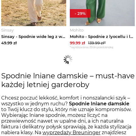
-
29
%
Sinsay
Mohito
Sinsay - Spodnie wide leg z wiskozą i domieszką lnu - kremowy
Mohito - Spodnie z lyocellu i lnu - zielony
49.99
zł
99.99
zł
139.99
zł*
*najniższa cena z 30 dni przed obniżką
Spodnie lniane damskie – must-have
każdej letniej garderoby
Chcesz poczuć lekkość, komfort i nonszalancki szyk –
wszystko w jednym ruchu?
Spodnie lniane damskie
to Twój klucz do stylu, który nie uznaje kompromisów.
Wybierając lniane spodnie, możesz liczyć na
przewiewność nawet w upalne dni, a ich naturalna
faktura i delikatny połysk sprawiają, że każda stylizacja
nabiera klasy. Na
wyprzedaży Breuninger
znajdziesz