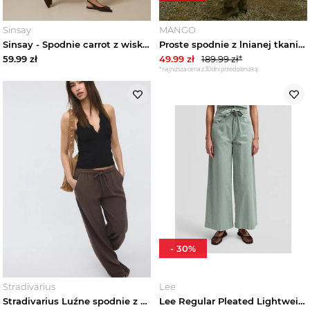
Odzież ciążowa
Sinsay
MANGO
Sinsay - Spodnie carrot z wiskozą z domieszką lnu z plecionym paskiem - beżowy
Proste spodnie z lnianej tkaniny pastelowy żółty - Kobieta - MANGO
59.99
zł
49.99
zł
189.99
zł*
Dresy damskie
*najniższa cena z 30 dni przed obniżką
Buty damskie
Moda sportowa damska
Torebki i plecaki damskie
Akcesoria damskie
Marki
-
30
%
Trendy
Stradivarius
Lee
Stradivarius Luźne spodnie z efektem lnu Brązowy
Lee Regular Pleated Lightweight Trousers Desert Sage Size 33x33