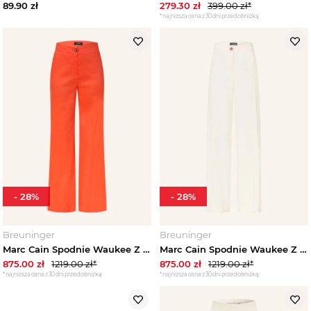
Wyprzedaże
89.90
zł
279.30
zł
399.00
zł*
*najniższa cena z 30 dni przed obniżką
-
28
%
-
28
%
Breuninger
Breuninger
Marc Cain Spodnie Waukee Z Lnem rot
Marc Cain Spodnie Waukee Z Lnem weiss 112 bright ecru
875.00
zł
1219.00
zł*
875.00
zł
1219.00
zł*
*najniższa cena z 30 dni przed obniżką
*najniższa cena z 30 dni przed obniżką