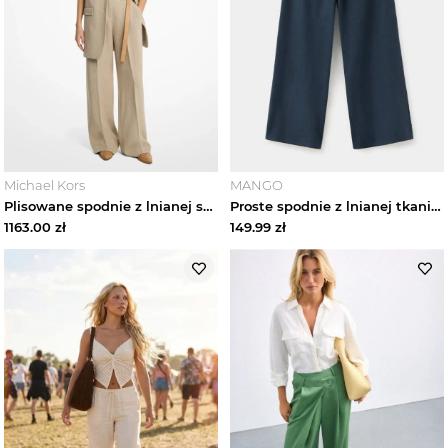
Michael Kors
MANGO
Plisowane spodnie z lnianej serży Michael Kors
Proste spodnie z lnianej tkaniny ciemnogranatowy - Teen - MANGO TEEN
1163.00
zł
149.99
zł