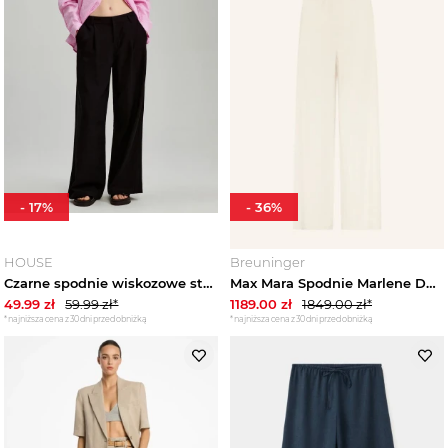
-
17
%
-
36
%
HOUSE
Breuninger
Czarne spodnie wiskozowe straight fit z domieszką lnu House
Max Mara Spodnie Marlene Destino Z Lnu beige
49.99
zł
59.99
zł*
1189.00
zł
1849.00
zł*
*najniższa cena z 30 dni przed obniżką
*najniższa cena z 30 dni przed obniżką