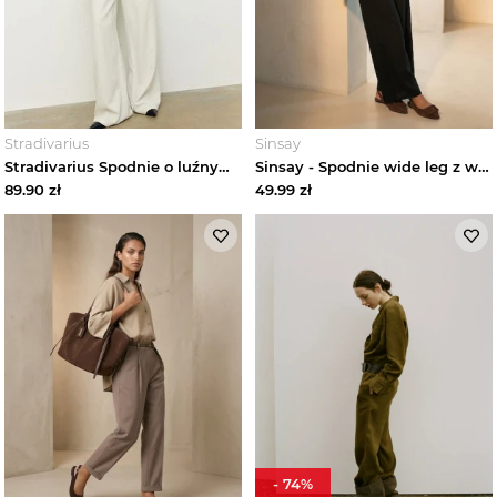
Spodnie z wiskozy damskie
Spodnie z wysokim stanem damskie
Spodnie z zakładkami damskie
Stradivarius
Sinsay
Stradivarius Spodnie o luźnym kroju z efektem lnu Ecru
Sinsay - Spodnie wide leg z wiskozą i domieszką lnu - czarny
89.90
zł
49.99
zł
Szerokie spodnie damskie
Szorty damskie
Spódnice damskie
Bielizna damska
Moda plażowa damska
Komplety damskie
-
74
%