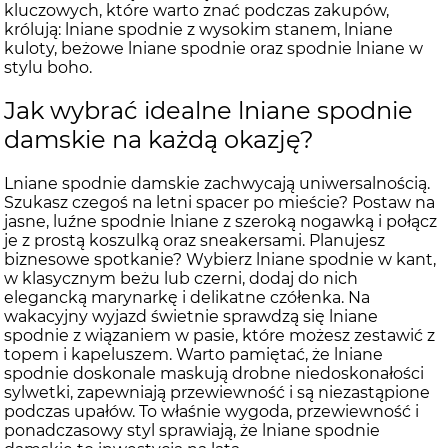
kluczowych, które warto znać podczas zakupów,
królują: lniane spodnie z wysokim stanem, lniane
kuloty, beżowe lniane spodnie oraz spodnie lniane w
stylu boho.
Jak wybrać idealne lniane spodnie
damskie na każdą okazję?
Lniane spodnie damskie zachwycają uniwersalnością.
Szukasz czegoś na letni spacer po mieście? Postaw na
jasne, luźne spodnie lniane z szeroką nogawką i połącz
je z prostą koszulką oraz sneakersami. Planujesz
biznesowe spotkanie? Wybierz lniane spodnie w kant,
w klasycznym beżu lub czerni, dodaj do nich
elegancką marynarkę i delikatne czółenka. Na
wakacyjny wyjazd świetnie sprawdzą się lniane
spodnie z wiązaniem w pasie, które możesz zestawić z
topem i kapeluszem. Warto pamiętać, że lniane
spodnie doskonale maskują drobne niedoskonałości
sylwetki, zapewniają przewiewność i są niezastąpione
podczas upałów. To właśnie wygoda, przewiewność i
ponadczasowy styl sprawiają, że lniane spodnie