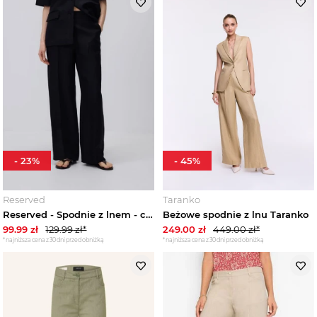
Spodnie casual damskie
Spodnie chinosy damskie
Spodnie cygaretki damskie
Spodnie dresowe damskie
Spodnie dzwony damskie
-
23
%
-
45
%
Spodnie flare damskie
Reserved
Taranko
Reserved - Spodnie z lnem - czarny
Beżowe spodnie z lnu Taranko
Spodnie garniturowe damskie
99.99
zł
129.99
zł*
249.00
zł
449.00
zł*
*najniższa cena z 30 dni przed obniżką
*najniższa cena z 30 dni przed obniżką
Spodnie kuloty damskie
Spodnie letnie damskie