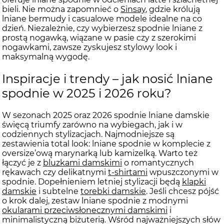
bieli. Nie można zapomnieć o
Sinsay
, gdzie królują
lniane bermudy i casualowe modele idealne na co
dzień. Niezależnie, czy wybierzesz spodnie lniane z
prostą nogawką, wiązane w pasie czy z szerokimi
nogawkami, zawsze zyskujesz stylowy look i
maksymalną wygodę.
Inspiracje i trendy – jak nosić lniane
spodnie w 2025 i 2026 roku?
W sezonach 2025 oraz 2026 spodnie lniane damskie
święcą triumfy zarówno na wybiegach, jak i w
codziennych stylizacjach. Najmodniejsze są
zestawienia total look: lniane spodnie w komplecie z
oversize’ową marynarką lub kamizelką. Warto też
łączyć je z
bluzkami damskimi
o romantycznych
rękawach czy delikatnymi
t-shirtami
wpuszczonymi w
spodnie. Dopełnieniem letniej stylizacji będą
klapki
damskie
i subtelne
torebki damskie
. Jeśli chcesz pójść
o krok dalej, zestaw lniane spodnie z modnymi
okularami przeciwsłonecznymi damskimi
i
minimalistyczną biżuterią. Wśród najważniejszych słów