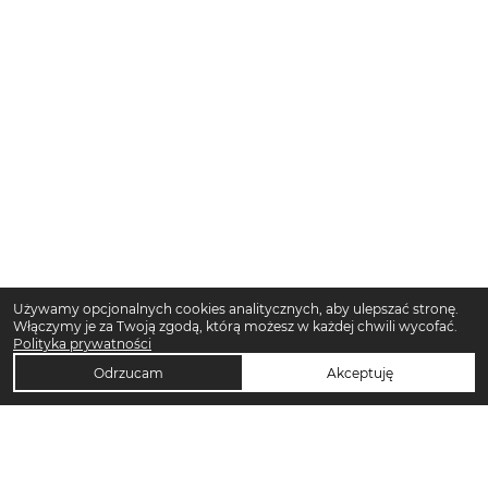
Używamy opcjonalnych cookies analitycznych, aby ulepszać stronę.
Włączymy je za Twoją zgodą, którą możesz w każdej chwili wycofać.
Polityka prywatności
Odrzucam
Akceptuję