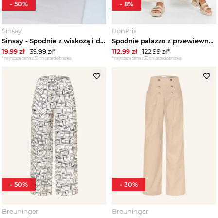
-
50
%
-
8
%
Sukienki damskie
Sinsay
BonPrix
Sinsay - Spodnie z wiskozą i domieszką lnu - brązowy
Spodnie palazzo z przewiewnej mieszanki lnu BonPrix beżowy
Marynarki damskie
19.99
zł
39.99
zł*
112.99
zł
122.99
zł*
*najniższa cena z 30 dni przed obniżką
*najniższa cena z 30 dni przed obniżką
Futra damskie
Płaszcze damskie
Kurtki damskie
Kamizelki damskie
Swetry damskie
-
50
%
-
30
%
Bluzy damskie
Breuninger
Breuninger
Jeansy damskie