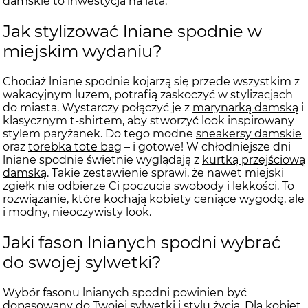
damskie to inwestycja na lata.
Jak stylizować lniane spodnie w
miejskim wydaniu?
Chociaż lniane spodnie kojarzą się przede wszystkim z
wakacyjnym luzem, potrafią zaskoczyć w stylizacjach
do miasta. Wystarczy połączyć je z
marynarką damską
i
klasycznym t-shirtem, aby stworzyć look inspirowany
stylem paryżanek. Do tego modne
sneakersy damskie
oraz
torebka tote bag
– i gotowe! W chłodniejsze dni
lniane spodnie świetnie wyglądają z
kurtką przejściową
damską
. Takie zestawienie sprawi, że nawet miejski
zgiełk nie odbierze Ci poczucia swobody i lekkości. To
rozwiązanie, które kochają kobiety ceniące wygodę, ale
i modny, nieoczywisty look.
Jaki fason lnianych spodni wybrać
do swojej sylwetki?
Wybór fasonu lnianych spodni powinien być
dopasowany do Twojej sylwetki i stylu życia. Dla kobiet