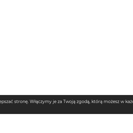
pszać stronę. Włączymy je za Twoją zgodą, którą możesz w każd