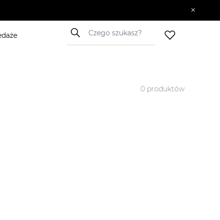
×
 10.06–14.06. KOD: SUMMER20
edaże
0
produktów