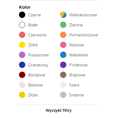
Kolor
Czarne
Wielokolorowe
Białe
Zielone
Czerwone
Pomarańczowe
Żółte
Różowe
Purpurowe
Niebieskie
Granatowy
Fioletowe
Bordowe
Brązowe
Beżowe
Szare
Złote
Srebrne
Wyczyść filtry