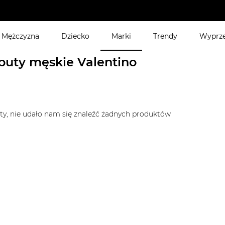
 i szorty, przy zakupie min. 2 dowolnych produktów, w dniach
Mężczyzna
Dziecko
Marki
Trendy
Wyprz
y męskie
buty męskie Valentino
ty, nie udało nam się znaleźć żadnych produktów