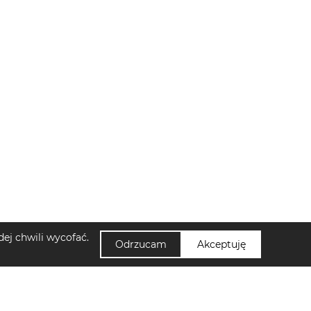
ej chwili wycofać.
Odrzucam
Akceptuję