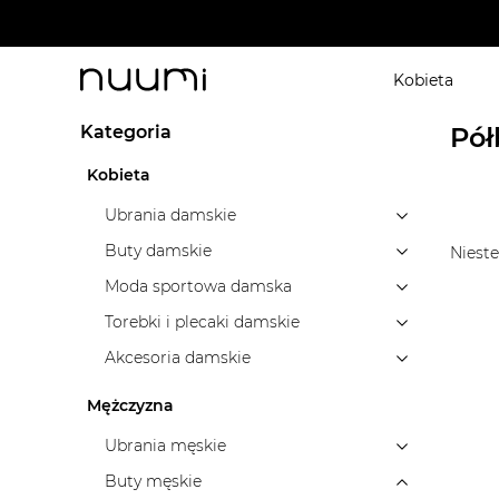
W MOHITO - 20% na koszule
Kobieta
nuumi.pl
>
Marki
>
Valentino
>
Buty męskie
>
Półbut
Kategoria
Pół
Kobieta
Ubrania damskie
Buty damskie
Nieste
Moda sportowa damska
Torebki i plecaki damskie
Akcesoria damskie
Mężczyzna
Ubrania męskie
Buty męskie