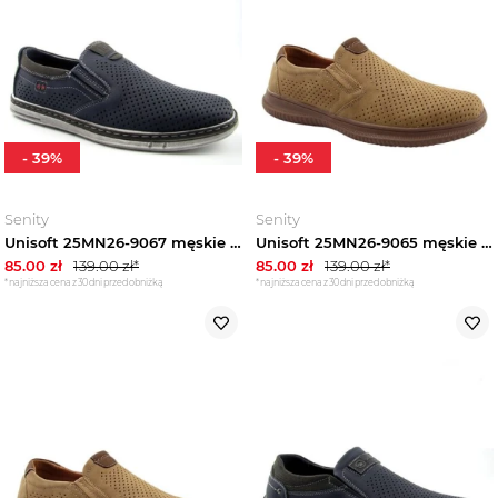
-
39
%
-
39
%
Senity
Senity
Unisoft 25MN26-9067 męskie półbuty ażurowe wiosenne granatowe
Unisoft 25MN26-9065 męskie półbuty ażurowe wiosenne brązowe
85.00
zł
139.00
zł*
85.00
zł
139.00
zł*
*najniższa cena z 30 dni przed obniżką
*najniższa cena z 30 dni przed obniżką