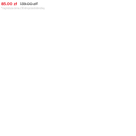
85.00
zł
139.00
zł*
*najniższa cena z 30 dni przed obniżką