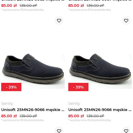
85.00
zł
139.00
zł*
85.00
zł
139.00
zł*
*najniższa cena z 30 dni przed obniżką
*najniższa cena z 30 dni przed obniżką
-
39
%
-
39
%
Senity
Senity
Unisoft 25MN26-9066 męskie półbuty ażurowe wiosenne granatowe
Unisoft 25MN26-9066 męskie półbuty ażurowe wiosenne granatowe
85.00
zł
139.00
zł*
85.00
zł
139.00
zł*
*najniższa cena z 30 dni przed obniżką
*najniższa cena z 30 dni przed obniżką