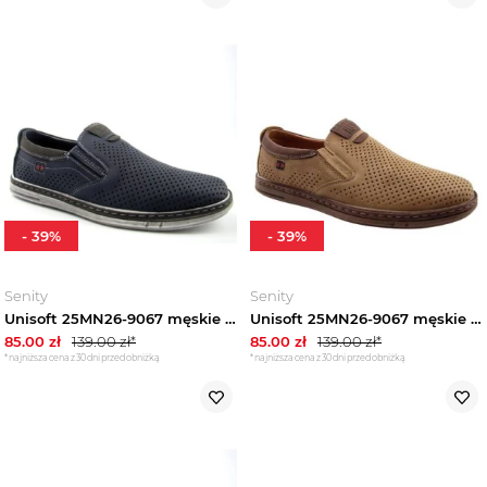
-
39
%
-
39
%
Senity
Senity
Unisoft 25MN26-9067 męskie półbuty ażurowe wiosenne granatowe
Unisoft 25MN26-9067 męskie półbuty ażurowe wiosenne brązowe
85.00
zł
139.00
zł*
85.00
zł
139.00
zł*
*najniższa cena z 30 dni przed obniżką
*najniższa cena z 30 dni przed obniżką