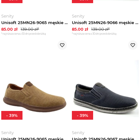
Senity
Senity
Unisoft 25MN26-9065 męskie półbuty ażurowe wiosenne brązowe
Unisoft 25MN26-9066 męskie półbuty ażurowe wiosenne granatowe
85.00
zł
139.00
zł*
85.00
zł
139.00
zł*
*najniższa cena z 30 dni przed obniżką
*najniższa cena z 30 dni przed obniżką
-
39
%
-
39
%
Senity
Senity
Unisoft 25MN26-9065 męskie półbuty ażurowe wiosenne brązowe
Unisoft 25MN26-9067 męskie półbuty ażurowe wiosenne granatowe