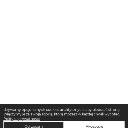
Używamy opcjonalnych cookies analitycznych, aby ulepszać stronę.
Włączymy je za Twoją zgodą, którą możesz w każdej chwili wycofać.
Polityka prywatności
Odrzucam
Akceptuję