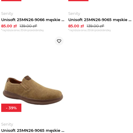
Senity
Senity
Unisoft 25MN26-9066 męskie półbuty ażurowe wiosenne granatowe
Unisoft 25MN26-9065 męskie półbuty ażurowe wiosenne brązowe
85.00
zł
139.00
zł*
85.00
zł
139.00
zł*
*najniższa cena z 30 dni przed obniżką
*najniższa cena z 30 dni przed obniżką
-
39
%
Senity
Unisoft 25MN26-9065 męskie półbuty ażurowe wiosenne brązowe