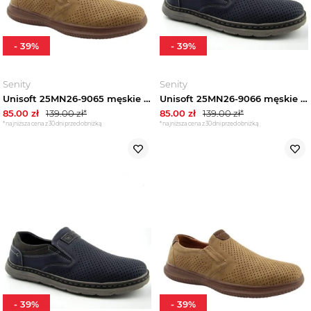
-
39
%
-
39
%
Senity
Senity
Unisoft 25MN26-9065 męskie półbuty ażurowe wiosenne brązowe
Unisoft 25MN26-9066 męskie półbuty ażurowe wiosenne granatowe
85.00
zł
139.00
zł*
85.00
zł
139.00
zł*
*najniższa cena z 30 dni przed obniżką
*najniższa cena z 30 dni przed obniżką
-
39
%
-
39
%