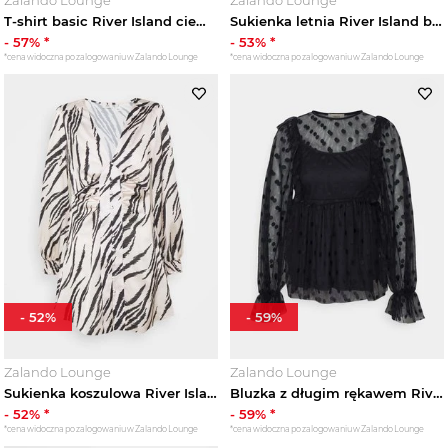
T-shirt basic River Island ciemnoczerwony
Sukienka letnia River Island beżowy
-
57
% *
-
53
% *
*cena widoczna po zalogowaniu w Zalando Lounge
*cena widoczna po zalogowaniu w Zalando Lounge
-
52
%
-
59
%
Zalando Lounge
Zalando Lounge
Sukienka koszulowa River Island czarny
Bluzka z długim rękawem River Island czarny
-
52
% *
-
59
% *
*cena widoczna po zalogowaniu w Zalando Lounge
*cena widoczna po zalogowaniu w Zalando Lounge