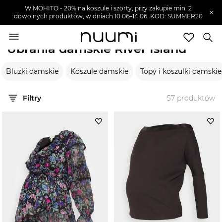
W MOHITO - 20% na koszule i szorty, przy zakupie min. 2
×
dowolnych produktów, w dniach 10.06–14.06. KOD: SUMMER20
nuumi.pl
>
Marki
>
River Island
>
Ubrania damskie
Ubrania damskie River Island
Marki
Bluzki damskie
Koszule damskie
Topy i koszulki damskie
Trendy
SZUKAJ
Filtry
57
produktów
Wyprzedaże