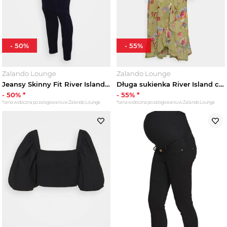
-
50
%
-
55
%
Zalando Lounge
Zalando Lounge
Jeansy Skinny Fit River Island granatowy
Długa sukienka River Island czarny
-
50
% *
-
55
% *
*cena widoczna po zalogowaniu w Zalando Lounge
*cena widoczna po zalogowaniu w Zalando Lounge