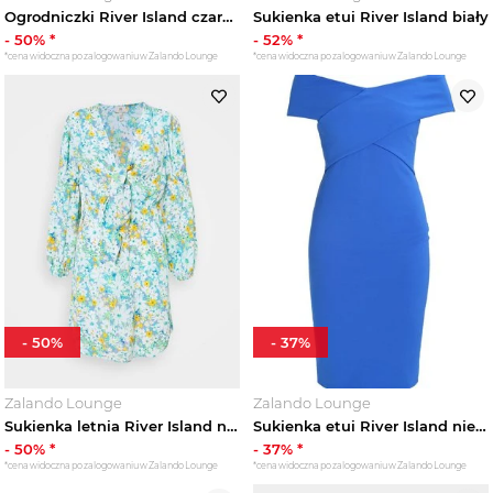
Ogrodniczki River Island czarny
Sukienka etui River Island biały
-
50
% *
-
52
% *
*cena widoczna po zalogowaniu w Zalando Lounge
*cena widoczna po zalogowaniu w Zalando Lounge
-
50
%
-
37
%
Zalando Lounge
Zalando Lounge
Sukienka letnia River Island niebieski
Sukienka etui River Island niebieski
-
50
% *
-
37
% *
*cena widoczna po zalogowaniu w Zalando Lounge
*cena widoczna po zalogowaniu w Zalando Lounge