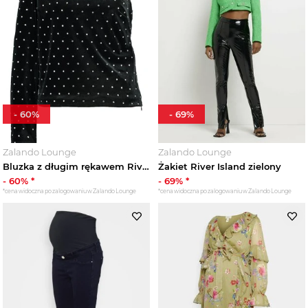
-
60
%
-
69
%
Zalando Lounge
Zalando Lounge
Bluzka z długim rękawem River Island czarny
Żakiet River Island zielony
-
60
% *
-
69
% *
*cena widoczna po zalogowaniu w Zalando Lounge
*cena widoczna po zalogowaniu w Zalando Lounge