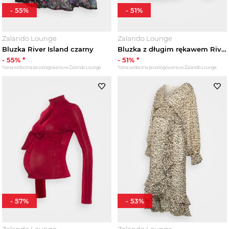
-
55
%
-
51
%
Zalando Lounge
Zalando Lounge
Bluzka River Island czarny
Bluzka z długim rękawem River Island brązowy
-
55
% *
-
51
% *
*cena widoczna po zalogowaniu w Zalando Lounge
*cena widoczna po zalogowaniu w Zalando Lounge
-
57
%
-
53
%
Zalando Lounge
Zalando Lounge