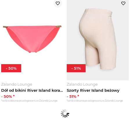
-
50
%
-
51
%
Zalando Lounge
Zalando Lounge
Dół od bikini River Island koralowy
Szorty River Island beżowy
-
50
% *
-
51
% *
*cena widoczna po zalogowaniu w Zalando Lounge
*cena widoczna po zalogowaniu w Zalando Lounge