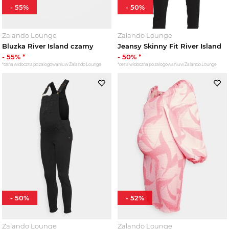
-
55
%
-
50
%
Zalando Lounge
Zalando Lounge
Bluzka River Island czarny
Jeansy Skinny Fit River Island
-
55
% *
-
50
% *
*cena widoczna po zalogowaniu w Zalando Lounge
*cena widoczna po zalogowaniu w Zalando Lounge
-
50
%
-
52
%
Zalando Lounge
Zalando Lounge