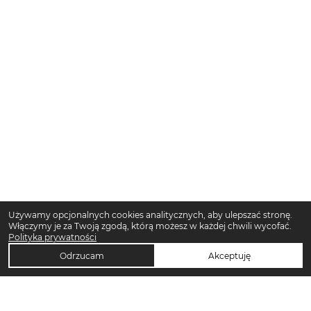
Używamy opcjonalnych cookies analitycznych, aby ulepszać stronę.
Włączymy je za Twoją zgodą, którą możesz w każdej chwili wycofać.
Polityka prywatności
Odrzucam
Akceptuję