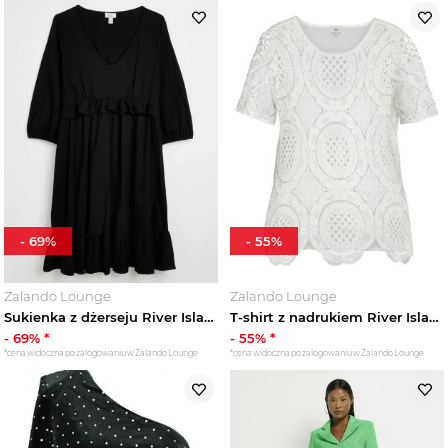
-
69
%
-
55
%
Zalando Lounge
Zalando Lounge
Sukienka z dżerseju River Island czarny
T-shirt z nadrukiem River Island biały
-
69
% *
-
55
% *
*cena widoczna po zalogowaniu w Zalando Lounge
*cena widoczna po zalogowaniu w Zalando Lounge