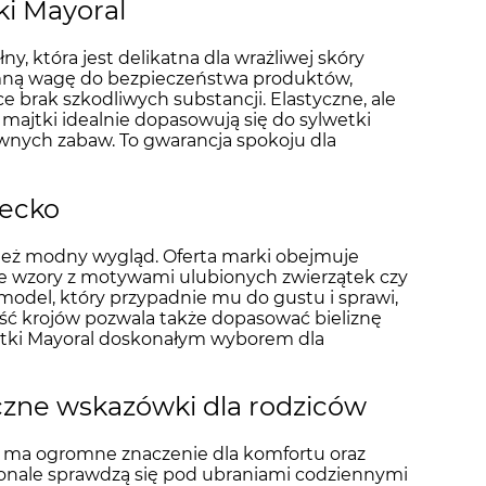
ki Mayoral
, która jest delikatna dla wrażliwej skóry
mną wagę do bezpieczeństwa produktów,
e brak szkodliwych substancji. Elastyczne, ale
majtki idealnie dopasowują się do sylwetki
ywnych zabaw. To gwarancja spokoju dla
iecko
wnież modny wygląd. Oferta marki obejmuje
owe wzory z motywami ulubionych zwierzątek czy
model, który przypadnie mu do gustu i sprawi,
ość krojów pozwala także dopasować bieliznę
ajtki Mayoral doskonałym wyborem dla
yczne wskazówki dla rodziców
bór ma ogromne znaczenie dla komfortu oraz
oskonale sprawdzą się pod ubraniami codziennymi