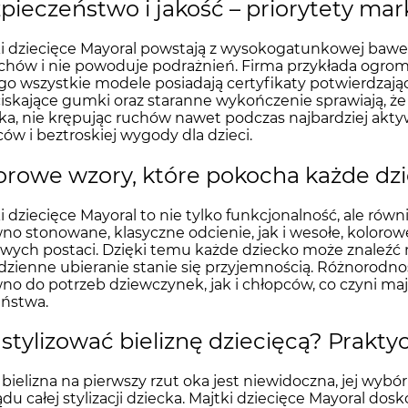
pieczeństwo i jakość – priorytety mar
i dziecięce Mayoral powstają z wysokogatunkowej bawełny
hów i nie powoduje podrażnień. Firma przykłada ogro
go wszystkie modele posiadają certyfikaty potwierdzając
iskające gumki oraz staranne wykończenie sprawiają, że 
ka, nie krępując ruchów nawet podczas najbardziej akt
ców i beztroskiej wygody dla dzieci.
orowe wzory, które pokocha każde dz
i dziecięce Mayoral to nie tylko funkcjonalność, ale ró
no stonowane, klasyczne odcienie, jak i wesołe, kolor
wych postaci. Dzięki temu każde dziecko może znaleźć 
dzienne ubieranie stanie się przyjemnością. Różnorodn
no do potrzeb dziewczynek, jak i chłopców, co czyni m
eństwa.
 stylizować bieliznę dziecięcą? Prakt
bielizna na pierwszy rzut oka jest niewidoczna, jej wy
du całej stylizacji dziecka. Majtki dziecięce Mayoral d