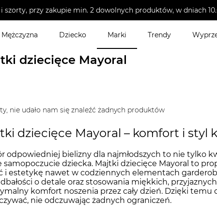
i szorty, przy zakupie min. 2 dowolnych produktów, w dniach 
Mężczyzna
Dziecko
Marki
Trendy
Wyprz
lizna dziecięca
>
Majtki dziecięce
tki dziecięce Mayoral
ty, nie udało nam się znaleźć żadnych produktów
tki dziecięce Mayoral – komfort i styl
 odpowiedniej bielizny dla najmłodszych to nie tylko kwe
 samopoczucie dziecka. Majtki dziecięce Mayoral to prop
ć i estetykę nawet w codziennych elementach garderoby
z dbałości o detale oraz stosowania miękkich, przyjaznyc
malny komfort noszenia przez cały dzień. Dzięki temu d
zywać, nie odczuwając żadnych ograniczeń.