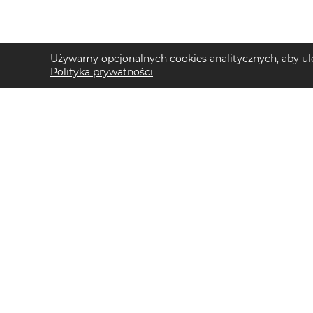
Używamy opcjonalnych cookies analitycznych, aby ule
Polityka prywatności
TOP KATEGORIE DAMSKIE
TOP KATEGORIE 
Trencze damskie
Kurtki przejściow
Klapki płaskie damskie
Swetry męskie
Sukienki maxi damskie
Kurtki trekkingow
Sukienki midi damskie
T-shirty męskie
Klapki damskie
Buty do biegania 
Torebki crossbody
Szorty męskie
Sandały damskie
Bluzy z kapturem
Torebki tote bag
Klapki męskie
Sukienki codzienne damskie
Koszulki polo męs
Sandały na koturnie
Buty trekkingowe