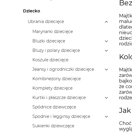
Bez
Dziecko
Majtk
maluc
Ubrania dziecięce
dlate
Marynarki dziecięce
nieuc
dziec
Bluzki dziecięce
rodzi
Bluzy i polary dziecięce
Kol
Koszule dziecięce
Jeansy i ogrodniczki dziecięce
Majtk
zarów
Kombinezony dziecięce
bajko
że co
Komplety dziecięce
zarów
rodz
Kurtki i płaszcze dziecięce
Spódnice dziewczęce
Jak
Spodnie i legginsy dziecięce
Choć 
Sukienki dziewczęce
wyglą