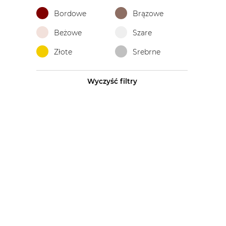
Bordowe
Brązowe
Beżowe
Szare
Złote
Srebrne
Wyczyść filtry