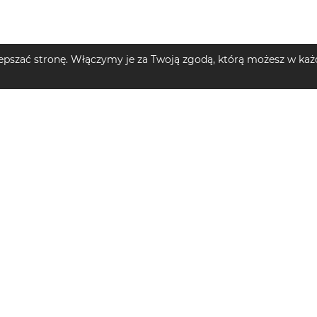
pszać stronę. Włączymy je za Twoją zgodą, którą możesz w każd
MĘSKIE
TOP KATEGORIE DZIECIĘCE
TOP MARKI
e męskie
Plecaki dziecięce
Szlafroki d
Swetry dziecięce
Sukienki mi
e męskie
Spodnie dziecięce
Spodnie narciarskie i snowboardowe dziecięce
Ubrania dam
męskie
Bluzy z kapturem dziecięce
Kurtki przejściowe dziecięce
 męskie
Piżamy dziecięce
T-shirty dziecięce
Kamizelki m
kie
Kurtki dziecięce
Spodenki s
 męskie
Kurtki zimowe dziecięce