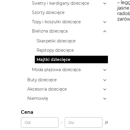
– leg
Swetry i kardigany dziecięce
jasne
Szorty dziecięce
radoś
zarów
Topy i koszulki dziecięce
Bielizna dziecięca
Skarpetki dziecięce
Rajstopy dziecięce
Majtki dziecięce
Moda plażowa dziecięca
Buty dziecięce
Akcesoria dziecięce
Niemowlę
Cena
-
zł