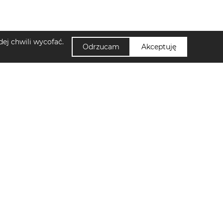
ej chwili wycofać.
Odrzucam
Akceptuję
NUUMI
amskie Lascana
Zapisz się do newslettera!
di damskie Sinsay
Kontakt
Klapki płaskie damskie Cassis Côte D'azur
Polityka Prywatności
skie Sinsay
Ustawienia cookies
Buty trekkingowe męskie Merrell
Regulamin
Torebki damskie Christian Laurier
Jak działa Nuumi?
Klapki płaskie damskie Tory Burch
ęskie Jack&Jones
portowe męskie On
Zegarki srebrne męskie Aigner