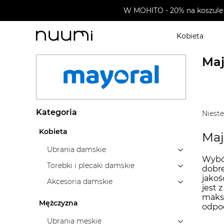
W MOHITO - 20% na koszule 
Kobieta
nuumi.pl
>
Marki
>
Mayoral
>
Ubrania dziecięce
>
Bie
Maj
Kategoria
Nieste
Kobieta
Maj
Ubrania damskie
Wybór
Torebki i plecaki damskie
dobre
jakoś
Akcesoria damskie
jest 
maksy
Mężczyzna
odpoc
Ubrania męskie