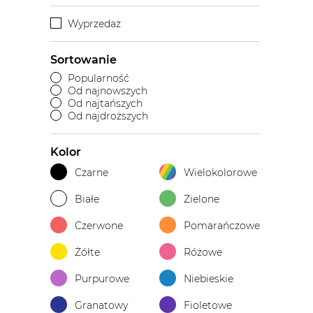
Wyprzedaż
Sortowanie
Popularność
Od najnowszych
Od najtańszych
Od najdroższych
Kolor
Czarne
Wielokolorowe
Białe
Zielone
Czerwone
Pomarańczowe
Żółte
Różowe
Purpurowe
Niebieskie
Granatowy
Fioletowe