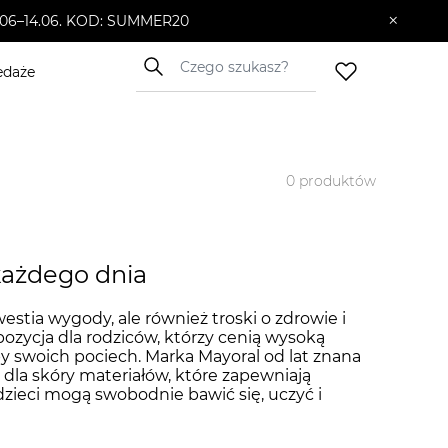
×
10.06–14.06. KOD: SUMMER20
edaże
0
produktów
 każdego dnia
stia wygody, ale również troski o zdrowie i
ozycja dla rodziców, którzy cenią wysoką
 swoich pociech. Marka Mayoral od lat znana
h dla skóry materiałów, które zapewniają
zieci mogą swobodnie bawić się, uczyć i