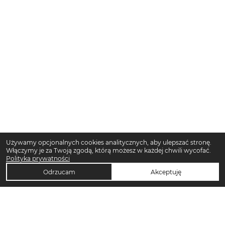
Używamy opcjonalnych cookies analitycznych, aby ulepszać stronę.
Włączymy je za Twoją zgodą, którą możesz w każdej chwili wycofać.
Polityka prywatności
Odrzucam
Akceptuję