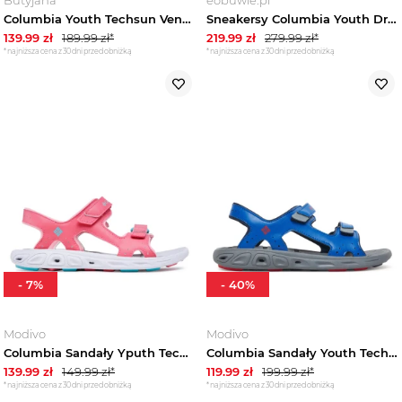
Columbia Youth Techsun Vent Sandal 1594631010, Dla chłopca, Czarne, sandały, tkanina, rozmiar: 33
Sneakersy Columbia Youth Drainmaker XTR 2062261 Niebieski
139.99
zł
189.99
zł*
219.99
zł
279.99
zł*
*najniższa cena z 30 dni przed obniżką
*najniższa cena z 30 dni przed obniżką
-
7
%
-
40
%
Modivo
Modivo
Columbia Sandały Yputh Techsun Vent BY4566 Różowy
Columbia Sandały Youth Techsun Vent BY4566 Niebieski
139.99
zł
149.99
zł*
119.99
zł
199.99
zł*
*najniższa cena z 30 dni przed obniżką
*najniższa cena z 30 dni przed obniżką