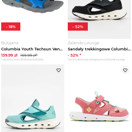
-
18
%
-
52
%
Butyjana
Zalando Lounge
Columbia Youth Techsun Vent Sandal 1594631426, Dla chłopca, Niebieskie, sandały, tkanina, rozmiar: 32
Sandały trekkingowe Columbia czarny
139.99
zł
169.99
zł*
-
52
% *
*najniższa cena z 30 dni przed obniżką
*cena widoczna po zalogowaniu w Zalando Lounge