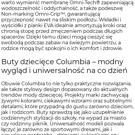
warto wymienić membranę Omni-Tech® zapewniającą
wodoszczelność i oddychalność, a także podeszwę
Non-marking Omni-Grip™, gwarantującą
przyczepność nawet na śliskim podłożu. Wkładki i
wyściółki z pianki EVA idealnie amortyzują kroki oraz
chronią stopę przed zmęczeniem podczas długich
spacerów. Dzięki temu dzieci mogą cieszyć się
swobodą podczas zabaw na świeżym powietrzu, a
rodzice mogą być spokojni o ich komfort i zdrowie.
Buty dziecięce Columbia – modny
wygląd i uniwersalność na co dzień
Obuwie Columbia to nie tylko praktyczne rozwiązania,
ale także stylowy design dopasowany do aktualnych
trendów mody dziecięcej. Projekty marki zachwycają
żywymi kolorami, ciekawymi wzorami oraz subtelnymi
detalami, które przypadną do gustu zarówno dzieciom,
jak i rodzicom. Buty sprawdzą się jako uzupełnienie
codziennych stylizacji do szkoły, na wypad za miasto
czy rodzinny piknik. Uniwersalność modeli pozwala
łączyć je zarówno ze sportowymi dresami, jak i