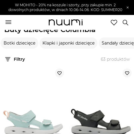
W MOHITO - 20% na koszule i szorty, przy zakupie min. 2
×
dowolnych produktów, w dniach 10.06–14.06. KOD: SUMMER20
nuumi.pl
>
Marki
>
Columbia
>
Buty dziecięce
Buty dziecięce Columbia
Marki
Botki dziecięce
Klapki i japonki dziecięce
Sandały dzieci
Trendy
SZUKAJ
Filtry
63
produktów
Wyprzedaże