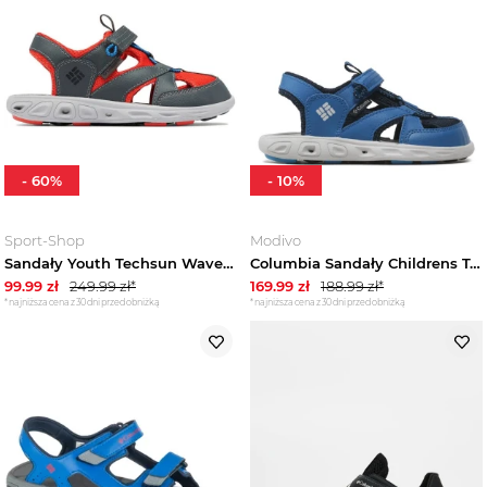
-
60
%
-
10
%
Sport-Shop
Modivo
Sandały Youth Techsun Wave Jr Columbia Szary
Columbia Sandały Childrens Techsun Wave BC2082 Niebieski
99.99
zł
249.99
zł*
169.99
zł
188.99
zł*
*najniższa cena z 30 dni przed obniżką
*najniższa cena z 30 dni przed obniżką