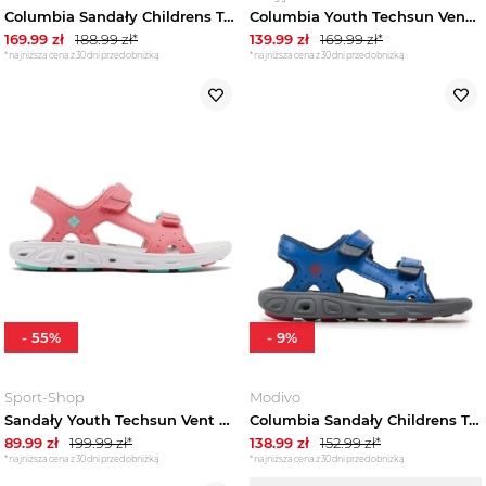
Columbia Sandały Childrens Techsun Wave BC2082 Różowy
Columbia Youth Techsun Vent Sandal 1594631668, Dla chłopca, Różowe, sandały, tkanina, rozmiar: 32
169.99
zł
188.99
zł*
139.99
zł
169.99
zł*
*najniższa cena z 30 dni przed obniżką
*najniższa cena z 30 dni przed obniżką
-
55
%
-
9
%
Sport-Shop
Modivo
Sandały Youth Techsun Vent Jr Columbia Różowy
Columbia Sandały Childrens Techsun Vent BC4566 Niebieski
89.99
zł
199.99
zł*
138.99
zł
152.99
zł*
*najniższa cena z 30 dni przed obniżką
*najniższa cena z 30 dni przed obniżką