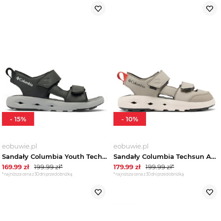
-
15
%
-
10
%
eobuwie.pl
eobuwie.pl
Sandały Columbia Youth Techsun Adveture™ 2148731 Czarny
Sandały Columbia Techsun Adventure Pt 2148722 Szary
169.99
zł
199.99
zł*
179.99
zł
199.99
zł*
*najniższa cena z 30 dni przed obniżką
*najniższa cena z 30 dni przed obniżką