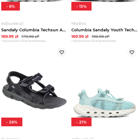
-
6
%
-
15
%
eobuwie.pl
Modivo
Sandały Columbia Techsun Adventure 2148731 Niebieski jasny
Columbia Sandały Youth Techsun Adveture™ 2148731 Czarny
169.99
zł
179.99
zł*
169.99
zł
199.99
zł*
*najniższa cena z 30 dni przed obniżką
*najniższa cena z 30 dni przed obniżką
-
26
%
-
21
%
Butyjana
eobuwie.pl