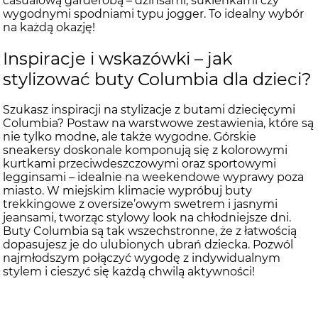
casualową garderobą – dżinsami, sukienkami czy
wygodnymi spodniami typu jogger. To idealny wybór
na każdą okazję!
Inspiracje i wskazówki – jak
stylizować buty Columbia dla dzieci?
Szukasz inspiracji na stylizacje z butami dziecięcymi
Columbia? Postaw na warstwowe zestawienia, które są
nie tylko modne, ale także wygodne. Górskie
sneakersy doskonale komponują się z kolorowymi
kurtkami przeciwdeszczowymi oraz sportowymi
legginsami – idealnie na weekendowe wyprawy poza
miasto. W miejskim klimacie wypróbuj buty
trekkingowe z oversize’owym swetrem i jasnymi
jeansami, tworząc stylowy look na chłodniejsze dni.
Buty Columbia są tak wszechstronne, że z łatwością
dopasujesz je do ulubionych ubrań dziecka. Pozwól
najmłodszym połączyć wygodę z indywidualnym
stylem i cieszyć się każdą chwilą aktywności!