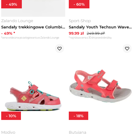
-
49
%
-
60
%
Zalando Lounge
Sport-Shop
Sandały trekkingowe Columbia zielony
Sandały Youth Techsun Wave Jr Columbia Różowy
-
49
% *
99.99
zł
249.99
zł*
*cena widoczna po zalogowaniu w Zalando Lounge
*najniższa cena z 30 dni przed obniżką
-
10
%
-
18
%
Modivo
Butyjana