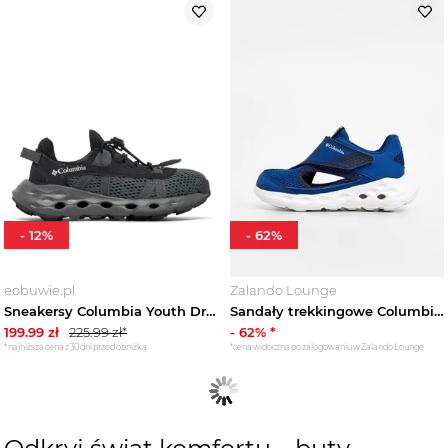
-
12
%
-
62
%
eobuwie.pl
Zalando Lounge
Sneakersy Columbia Youth Drainmaker XTR 2062261 Czarny
Sandały trekkingowe Columbia niebieski
199.99
zł
225.99
zł*
-
62
% *
*najniższa cena z 30 dni przed obniżką
*cena widoczna po zalogowaniu w Zalando Lounge