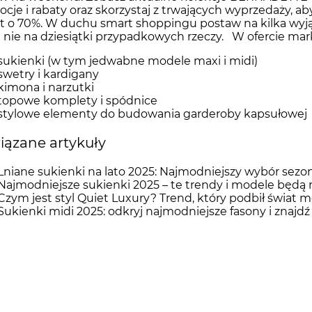
cje i rabaty oraz skorzystaj z trwających wyprzedaży, 
 o 70%. W duchu smart shoppingu postaw na kilka wyją
 a nie na dziesiątki przypadkowych rzeczy. W ofercie m
sukienki (w tym jedwabne modele maxi i midi)
swetry i kardigany
kimona i narzutki
topowe komplety i spódnice
stylowe elementy do budowania garderoby kapsułowej
ązane artykuły
Lniane sukienki na lato 2025: Najmodniejszy wybór sezon
Najmodniejsze sukienki 2025 – te trendy i modele będą r
Czym jest styl Quiet Luxury? Trend, który podbił świat 
Sukienki midi 2025: odkryj najmodniejsze fasony i znajdź