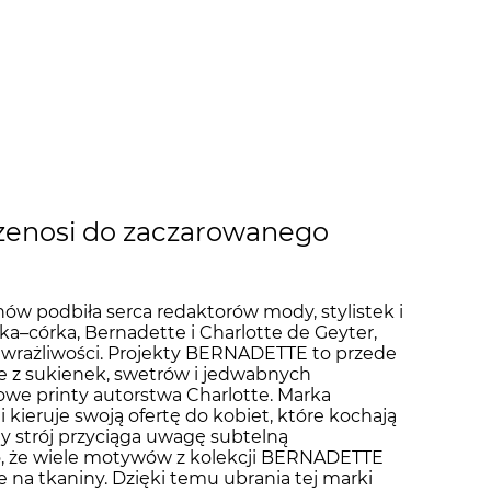
zenosi do zaczarowanego
w podbiła serca redaktorów mody, stylistek i
ka–córka, Bernadette i Charlotte de Geyter,
ej wrażliwości. Projekty BERNADETTE to przede
ie z sukienek, swetrów i jedwabnych
owe printy autorstwa Charlotte. Marka
 kieruje swoją ofertę do kobiet, które kochają
dy strój przyciąga uwagę subtelną
to, że wiele motywów z kolekcji BERNADETTE
e na tkaniny. Dzięki temu ubrania tej marki