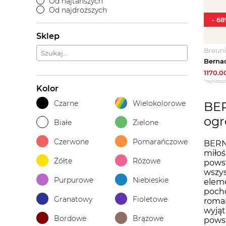
Od najtańszych
Od najdroższych
-
68
Sklep
Breun
1170.0
*najniższa 
Kolor
Czarne
Wielokolorowe
BER
ogr
Białe
Zielone
Czerwone
Pomarańczowe
BERNA
miłoś
Żółte
Różowe
powst
wszys
Purpurowe
Niebieskie
eleme
pocho
Granatowy
Fioletowe
roman
wyjąt
Bordowe
Brązowe
powst