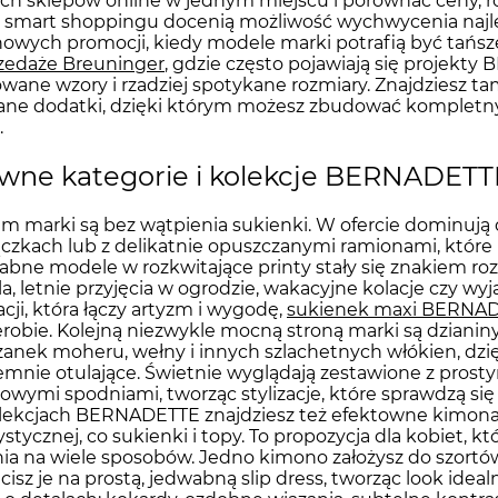
ch sklepów online w jednym miejscu i porównać ceny, 
 smart shoppingu docenią możliwość wychwycenia najlep
owych promocji, kiedy modele marki potrafią być tańs
zedaże Breuninger
, gdzie często pojawiają się projek
owane wzory i rzadziej spotykane rozmiary. Znajdziesz tam
ne dodatki, dzięki którym możesz zbudować kompletny,
.
wne kategorie i kolekcje BERNADETTE –
m marki są bez wątpienia sukienki. W ofercie dominują d
czkach lub z delikatnie opuszczanymi ramionami, które pi
bne modele w rozkwitające printy stały się znakiem ro
a, letnie przyjęcia w ogrodzie, wakacyjne kolacje czy wyj
zacji, która łączy artyzm i wygodę,
sukienek maxi BERNA
robie. Kolejną niezwykle mocną stroną marki są dziani
anek moheru, wełny i innych szlachetnych włókien, dzię
emnie otulające. Świetnie wyglądają zestawione z prost
owymi spodniami, tworząc stylizacje, które sprawdzą się 
ekcjach BERNADETTE znajdziesz też efektowne kimona i 
ystycznej, co sukienki i topy. To propozycja dla kobiet, k
ia na wiele sposobów. Jedno kimono założysz do szortów
cisz je na prostą, jedwabną slip dress, tworząc look idea