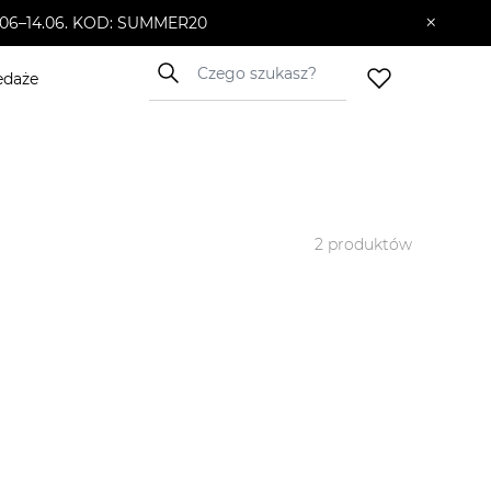
×
10.06–14.06. KOD: SUMMER20
edaże
2
produktów