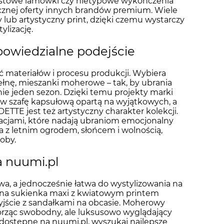
rastowe lamówki czy nietypowe wykończenia
sycznej oferty innych brandów premium. Wiele
lub artystyczny print, dzięki czemu wystarczy
ylizację.
dpowiedzialne podejście
 materiałów i procesu produkcji. Wybiera
ełnę, mieszanki moherowe – tak, by ubrania
nie jeden sezon. Dzięki temu projekty marki
– w szafę kapsułową opartą na wyjątkowych, a
TE jest też artystyczny charakter kolekcji.
tracjami, które nadają ubraniom emocjonalny
a z letnim ogrodem, słońcem i wolnością,
soby.
 nuumi.pl
owa, a jednocześnie łatwa do wystylizowania na
bna sukienka maxi z kwiatowym printem
wyjście z sandałkami na obcasie. Moherowy
tworząc swobodny, ale luksusowo wyglądający
ostępne na nuumi.pl, wyszukaj najlepsze