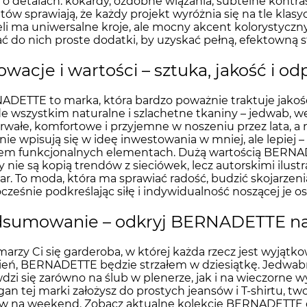
 o detalach: kokardy, ozdobne wiązania, subtelne kont
tów sprawiają, że każdy projekt wyróżnia się na tle kla
i ma uniwersalne kroje, ale mocny akcent kolorystyczny 
ć do nich proste dodatki, by uzyskać pełną, efektowną st
owacje i wartości – sztuka, jakość i o
DETTE to marka, która bardzo poważnie traktuje jakość
e wszystkim naturalne i szlachetne tkaniny – jedwab, w
trwałe, komfortowe i przyjemne w noszeniu przez lata, a 
nie wpisują się w ideę inwestowania w mniej, ale lepiej 
em funkcjonalnych elementach. Dużą wartością BERNADET
 nie są kopią trendów z sieciówek, lecz autorskimi ilus
r. To moda, która ma sprawiać radość, budzić skojarzeni
cześnie podkreślając siłę i indywidualność noszącej je o
sumowanie – odkryj BERNADETTE na
 marzy Ci się garderoba, w której każda rzecz jest wyjątk
ień, BERNADETTE będzie strzałem w dziesiątkę. Jedwa
dzi się zarówno na ślub w plenerze, jak i na wieczorne 
gan tej marki założysz do prostych jeansów i T-shirtu, 
w na weekend. Zobacz aktualne kolekcje BERNADETTE d