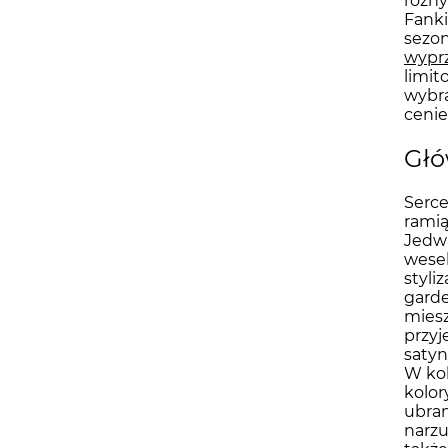
różny
Fanki
sezon
wypr
limit
wybra
cenie
Głó
Serce
ramią
Jedwa
wesel
styli
garde
miesz
przyj
satyn
W kol
kolor
ubran
narzu