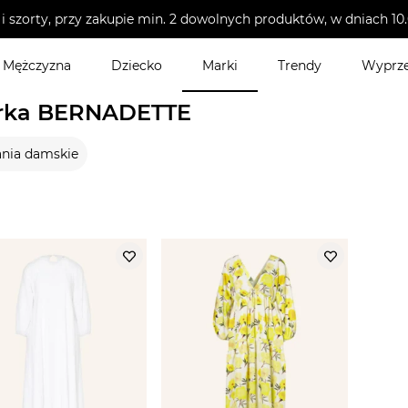
i szorty, przy zakupie min. 2 dowolnych produktów, w dniach 
Mężczyzna
Dziecko
Marki
Trendy
Wyprz
rka BERNADETTE
nia damskie