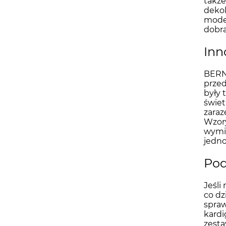
także
dekol
model
dobra
Inn
BERNA
przed
były 
świet
zaraz
Wzory
wymia
jedno
Pod
Jeśli
co dz
spraw
kardi
zesta