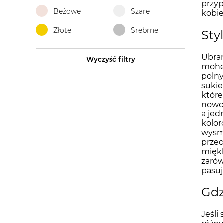
przyp
Beżowe
Szare
kobie
Złote
Srebrne
Sty
Ubran
Wyczyść filtry
moher
polny
sukie
które
nowoc
a jed
kolor
wysma
przed
miękk
zarów
pasuj
Gdz
Jeśli