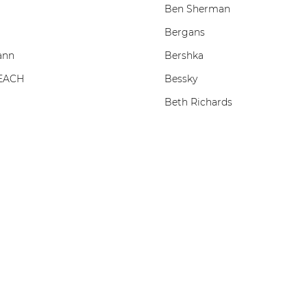
Ben Sherman
Bergans
ann
Bershka
EACH
Bessky
Beth Richards