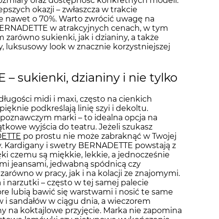
rozmiary oraz dostępność konkretnych modeli.
szych okazji – zwłaszcza w trakcie
ze nawet o 70%. Warto zwrócić uwagę na
ty BERNADETTE w atrakcyjnych cenach, w tym
 zarówno sukienki, jak i dzianiny, a także
 luksusowy look w znacznie korzystniejszej
 sukienki, dzianiny i nie tylko
ługości midi i maxi, często na cienkich
ęknie podkreślają linię szyi i dekoltu.
zpoznawczym marki – to idealna opcja na
ątkowe wyjścia do teatru. Jeżeli szukasz
DETTE
po prostu nie może zabraknąć w Twojej
ny. Kardigany i swetry BERNADETTE powstają z
ki czemu są miękkie, lekkie, a jednocześnie
ymi jeansami, jedwabną spódnicą czy
zarówno w pracy, jak i na kolacji ze znajomymi.
narzutki – często w tej samej palecie
tóre lubią bawić się warstwami i nosić te same
 i sandałów w ciągu dnia, a wieczorem
lny na koktajlowe przyjęcie. Marka nie zapomina