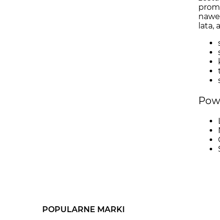
promo
nawet
lata,
Powi
POPULARNE MARKI