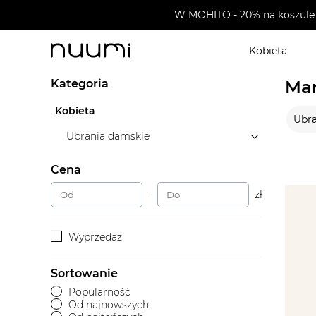
W MOHITO - 20% na koszule 
Kobieta
nuumi.pl
>
Marki
>
BERNADETTE
Kategoria
Ma
Kobieta
Ubra
Ubrania damskie
Cena
-
zł
Wyprzedaż
Sortowanie
Popularność
Od najnowszych