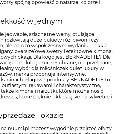
worzy spójną opowieść o naturze, kolorze i
 lekkość w jednym
 jedwabie, szlachetne wełny, otulające
 rozkwitają duże bukiety róż, piwonii czy
m, ale bardzo współczesnym wydaniu – lekkie
gany, oversize’owe swetry i efektowne kimona,
ątkowych okazji. Dla kogo jest BERNADETTE? Dla
cięciem, lubią czuć się ubrane, nie przebrane,
o idealny wybór dla miłośniczek quiet luxury w
eżów, marka proponuje intensywne,
i tkaninach. Flagowe produkty BERNADETTE to
 bufiastymi rękawami i charakterystyczne,
także kimona i narzutki, które można nosić
dresses, które pięknie układają się na sylwetce i
przedaże i okazje
 na nuumi.pl możesz wygodnie przejrzeć oferty