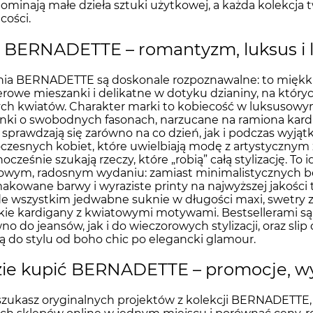
ominają małe dzieła sztuki użytkowej, a każda kolekcja t
cości.
l BERNADETTE – romantyzm, luksus i
ia BERNADETTE są doskonale rozpoznawalne: to miękkie
owe mieszanki i delikatne w dotyku dzianiny, na których
ch kwiatów. Charakter marki to kobiecość w luksusowy
nki o swobodnych fasonach, narzucane na ramiona kardi
 sprawdzają się zarówno na co dzień, jak i podczas wyj
zesnych kobiet, które uwielbiają modę z artystycznym za
nocześnie szukają rzeczy, które „robią” całą stylizację. T
owym, radosnym wydaniu: zamiast minimalistycznych b
kowane barwy i wyraziste printy na najwyższej jakośc
e wszystkim jedwabne suknie w długości maxi, swetry z
ie kardigany z kwiatowymi motywami. Bestsellerami są 
no do jeansów, jak i do wieczorowych stylizacji, oraz slip 
ą do stylu od boho chic po elegancki glamour.
ie kupić BERNADETTE – promocje, wy
 szukasz oryginalnych projektów z kolekcji BERNADETTE,