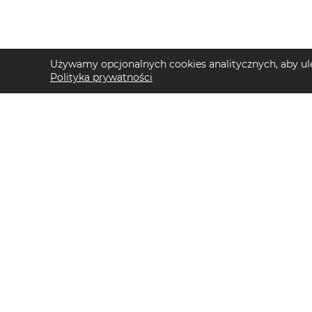
Używamy opcjonalnych cookies analitycznych, aby ule
Polityka prywatności
TOP KATEGORIE DAMSKIE
TOP KATEGORIE 
Trencze damskie
Kurtki przejściow
Klapki płaskie damskie
Swetry męskie
Sukienki midi damskie
Kurtki trekkingow
Sukienki maxi damskie
T-shirty męskie
Klapki damskie
Buty do biegania 
Torebki crossbody
Szorty męskie
Sandały damskie
Bluzy z kapturem
Torebki tote bag
Klapki męskie
Sukienki codzienne damskie
Buty trekkingowe
Sandały na koturnie
Koszulki polo męs