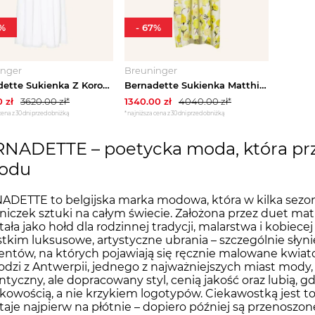
%
-
67
%
inger
Breuninger
Bernadette Sukienka Z Koronką I Wycięciami weiss BIAŁY
Bernadette Sukienka Matthieu gelb
0
zł
3620.00
zł*
1340.00
zł
4040.00
zł*
cena z 30 dni przed obniżką
*najniższa cena z 30 dni przed obniżką
NADETTE – poetycka moda, która pr
odu
DETTE to belgijska marka modowa, która w kilka sezonó
niczek sztuki na całym świecie. Założona przez duet mat
ała jako hołd dla rodzinnej tradycji, malarstwa i kobiec
tkim luksusowe, artystyczne ubrania – szczególnie słyn
ntów, na których pojawiają się ręcznie malowane kwiat
dzi z Antwerpii, jednego z najważniejszych miast mody, i
tyczny, ale dopracowany styl, cenią jakość oraz lubią, g
kowością, a nie krzykiem logotypów. Ciekawostką jest 
aje najpierw na płótnie – dopiero później są przenoszon