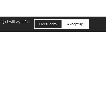
ej chwili wycofać.
Odrzucam
Akceptuję
NUUMI
di damskie Sinsay
Zapisz się do newslettera!
skie Sinsay
Kontakt
amskie Lascana
Polityka Prywatności
gania męskie Hoka
Ustawienia cookies
ęskie Jack&Jones
Regulamin
Klapki płaskie damskie Cassis Côte D'azur
Jak działa Nuumi?
Klapki płaskie damskie Tory Burch
damskie Puma
Torebki damskie Christian Laurier
Buty trekkingowe męskie Merrell