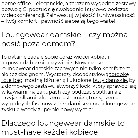
home office – eleganckie, a zarazem wygodne zestawy
pozwolą Ci poczuć się swobodnie i stylowo podczas
wideokonferencji. Zainwestuj w jakość i uniwersalność
– Twój komfort i pewność siebie są tego warte!
Loungewear damskie – czy można
nosić poza domem?
To pytanie zadaje sobie coraz więcej kobiet i
odpowiedź brzmi: oczywiście! Nowoczesne
loungewear damskie zachwyca nie tylko komfortem,
ale też designem. Wystarczy dodać stylową
torebkę
tote bag
, modną biżuterię i ulubione
buty damskie
, by
z domowego zestawu stworzyć look, który sprawdzi się
w kawiarni, na zakupach czy podczas spotkania z
przyjaciółkami. Kluczem jest umiejętne łączenie
wygodnych fasonów z trendami sezonu, a loungewear
zyskuje wtedy zupełnie nowy wymiar.
Dlaczego loungewear damskie to
must-have każdej kobiecej