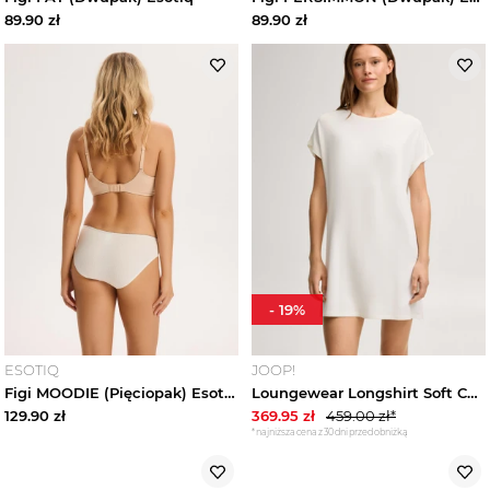
89.90
zł
89.90
zł
Spodnie damskie
Spódnice damskie
Bielizna damska
Zobacz wszystko
Biustonosze damskie
-
19
%
Majtki damskie
ESOTIQ
JOOP!
Body i gorsety bieliźniane
Figi MOODIE (Pięciopak) Esotiq
Loungewear Longshirt Soft Comfort w kolorze złamanej bieli JOOP!
129.90
zł
369.95
zł
459.00
zł*
*najniższa cena z 30 dni przed obniżką
Szlafroki damskie