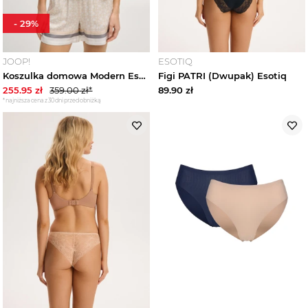
-
29
%
JOOP!
ESOTIQ
Koszulka domowa Modern Essence w kremowym kolorze z wzorem JOOP!
Figi PATRI (Dwupak) Esotiq
255.95
zł
359.00
zł*
89.90
zł
*najniższa cena z 30 dni przed obniżką