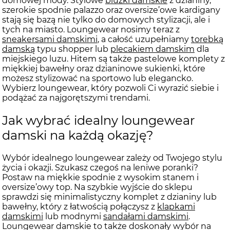
domowej mody. Stylowe
bluzki damskie
z dzianiny,
szerokie spodnie palazzo oraz oversize’owe kardigany
stają się bazą nie tylko do domowych stylizacji, ale i
tych na miasto. Loungewear nosimy teraz z
sneakersami damskimi
, a całość uzupełniamy
torebką
damską
typu shopper lub
plecakiem damskim
dla
miejskiego luzu. Hitem są także pastelowe komplety z
miękkiej bawełny oraz dzianinowe sukienki, które
możesz stylizować na sportowo lub elegancko.
Wybierz loungewear, który pozwoli Ci wyrazić siebie i
podążać za najgorętszymi trendami.
Jak wybrać idealny loungewear
damski na każdą okazję?
Wybór idealnego loungewear zależy od Twojego stylu
życia i okazji. Szukasz czegoś na leniwe poranki?
Postaw na miękkie spodnie z wysokim stanem i
oversize’owy top. Na szybkie wyjście do sklepu
sprawdzi się minimalistyczny komplet z dzianiny lub
bawełny, który z łatwością połączysz z
klapkami
damskimi
lub modnymi
sandałami damskimi
.
Loungewear damskie to także doskonały wybór na