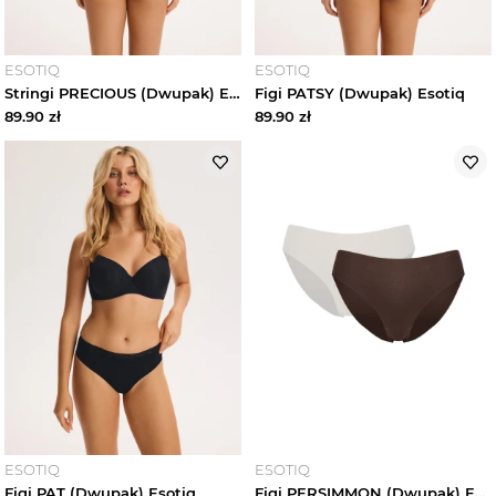
Sukienki damskie
ESOTIQ
ESOTIQ
Stringi PRECIOUS (Dwupak) Esotiq
Figi PATSY (Dwupak) Esotiq
Marynarki damskie
89.90
zł
89.90
zł
Futra damskie
Płaszcze damskie
Kurtki damskie
Kamizelki damskie
Swetry damskie
Bluzy damskie
ESOTIQ
ESOTIQ
Jeansy damskie
Figi PAT (Dwupak) Esotiq
Figi PERSIMMON (Dwupak) Esotiq