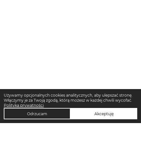
Używamy opcjonalnych cookies analitycznych, aby ulepszać stronę.
Włączymy je za Twoją zgodą, którą możesz w każdej chwili wycofać.
Polityka prywatności
Odrzucam
Akceptuję