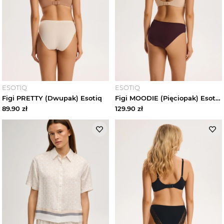
Dresy damskie
Buty damskie
Moda sportowa damska
Torebki i plecaki damskie
ESOTIQ
ESOTIQ
Figi PRETTY (Dwupak) Esotiq
Figi MOODIE (Pięciopak) Esotiq
89.90
zł
129.90
zł
Akcesoria damskie
Marki
Trendy
Wyprzedaże