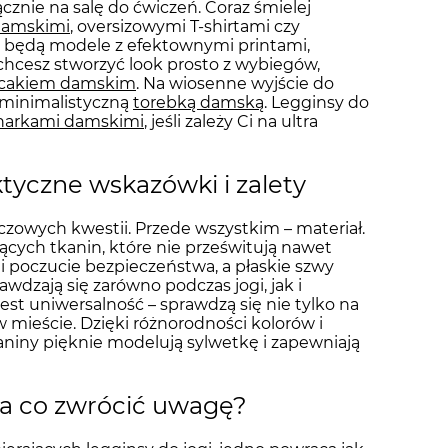
znie na salę do ćwiczeń. Coraz śmielej
damskimi
, oversizowymi T-shirtami czy
ie będą modele z efektownymi printami,
 chcesz stworzyć look prosto z wybiegów,
ecakiem damskim
. Na wiosenne wyjście do
 minimalistyczną
torebką damską
. Legginsy do
narkami damskimi
, jeśli zależy Ci na ultra
ktyczne wskazówki i zalety
uczowych kwestii. Przede wszystkim – materiał.
cych tkanin, które nie prześwitują nawet
i poczucie bezpieczeństwa, a płaskie szwy
wdzają się zarówno podczas jogi, jak i
jest uniwersalność – sprawdzą się nie tylko na
w mieście. Dzięki różnorodności kolorów i
aniny pięknie modelują sylwetkę i zapewniają
 na co zwrócić uwagę?