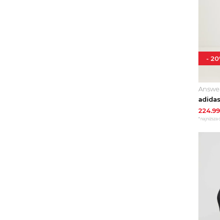
-
20
Answe
224.99
*najniższa 