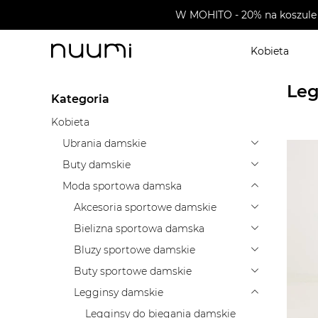
W MOHITO - 20% na koszule 
Kobieta
nuumi.pl
>
Moda sportowa damska
>
Legginsy dams
Leg
Kategoria
Kobieta
Ubrania damskie
Buty damskie
Moda sportowa damska
Akcesoria sportowe damskie
Bielizna sportowa damska
Bluzy sportowe damskie
Buty sportowe damskie
Legginsy damskie
Legginsy do biegania damskie