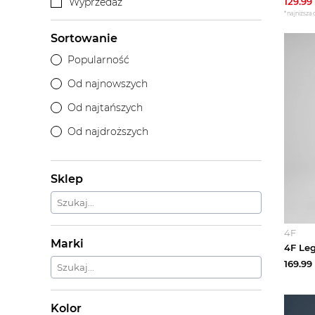
Wyprzedaż
129.99
*najniższa 
Sortowanie
Popularność
Od najnowszych
Od najtańszych
Od najdroższych
Sklep
4F
Marki
169.99
Kolor