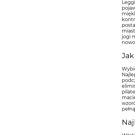
Leggi
pojaw
mięk
kontr
posta
miast
jogi 
nowoc
Jak
Wybie
Najle
podcz
elimi
pilat
macie
wzoró
pełną
Naj