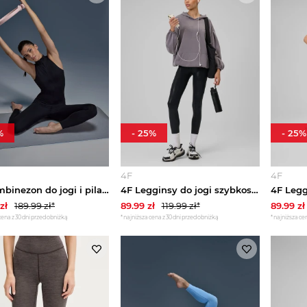
%
-
25
%
-
25
%
4F
4F
4F Kombinezon do jogi i pilatesu szybkoschnący damski - czarny S
4F Legginsy do jogi szybkoschnące damskie - czarne L
zł
189.99
zł*
89.99
zł
119.99
zł*
89.99
zł
cena z 30 dni przed obniżką
*najniższa cena z 30 dni przed obniżką
*najniższa cen