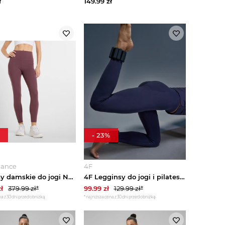
ł
149.99
zł
-
23
%
lance
4F
Legginsy damskie do jogi New Balance Harmony WP51124FDP – bordowe
4F Legginsy do jogi i pilatesu bezszwowe damskie - granatowe M / L
ł
379.99
zł*
99.99
zł
129.99
zł*
a z 30 dni przed obniżką
*najniższa cena z 30 dni przed obniżką