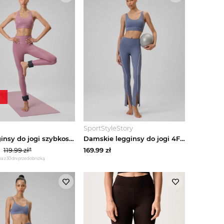
SportStyleStory
4F Legginsy do jogi szybkoschnące damskie - różowe L
Damskie legginsy do jogi 4F 4FRSS26TFTIF495 - denim
119.99
zł*
169.99
zł
a z 30 dni przed obniżką