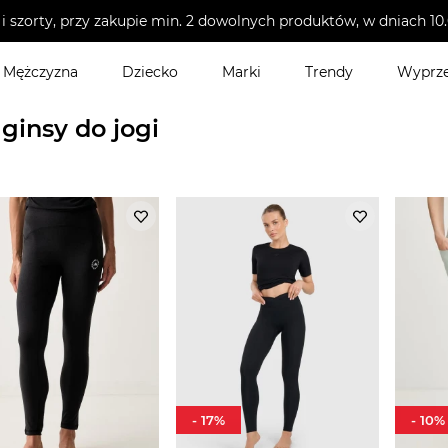
i szorty, przy zakupie min. 2 dowolnych produktów, w dniach 
Mężczyzna
Dziecko
Marki
Trendy
Wyprz
kie
>
Legginsy do jogi
ginsy do jogi
-
17
%
-
10
%