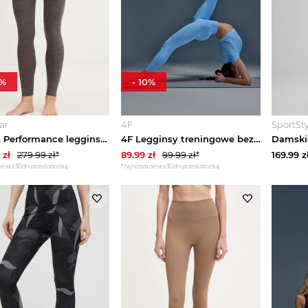
%
-
10
%
ar
4F
SportSty
adidas Performance legginsy do jogi damskie All me brązowy
4F Legginsy treningowe bezszwowe damskie - niebieskie M / L
zł
279.99
zł*
89.99
zł
99.99
zł*
169.99
z
cena z 30 dni przed obniżką
*najniższa cena z 30 dni przed obniżką