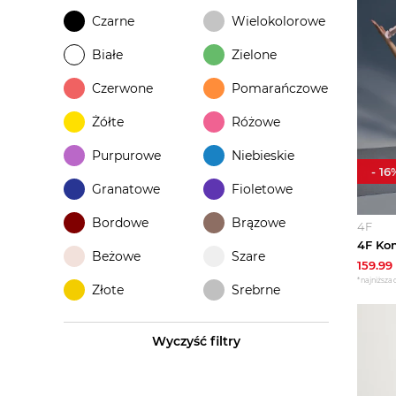
Czarne
Wielokolorowe
Białe
Zielone
Czerwone
Pomarańczowe
Żółte
Różowe
Purpurowe
Niebieskie
-
16
Granatowe
Fioletowe
Bordowe
Brązowe
4F
Beżowe
Szare
159.99
*najniższa 
Złote
Srebrne
Wyczyść filtry