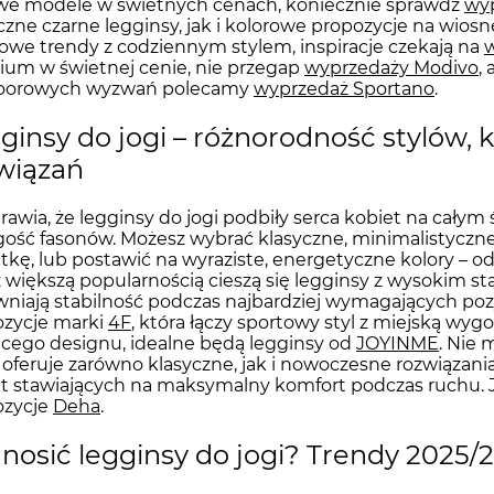
we modele w świetnych cenach, koniecznie sprawdź
wy
czne czarne legginsy, jak i kolorowe propozycje na wiosnę
owe trendy z codziennym stylem, inspiracje czekają na
um w świetnej cenie, nie przegap
wyprzedaży Modivo
,
oorowych wyzwań polecamy
wyprzedaż Sportano
.
ginsy do jogi – różnorodność stylów, 
wiązań
rawia, że legginsy do jogi podbiły serca kobiet na całym
ść fasonów. Możesz wybrać klasyczne, minimalistyczne 
tkę, lub postawić na wyraziste, energetyczne kolory – o
 większą popularnością cieszą się legginsy z wysokim sta
niają stabilność podczas najbardziej wymagających pozycj
ozycje marki
4F
, która łączy sportowy styl z miejską wyg
cego designu, idealne będą legginsy od
JOYINME
. Nie
 oferuje zarówno klasyczne, jak i nowoczesne rozwiązania,
t stawiających na maksymalny komfort podczas ruchu. Jeż
ozycje
Deha
.
 nosić legginsy do jogi? Trendy 2025/20