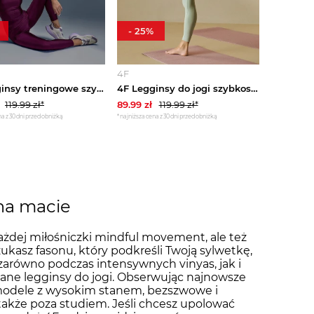
-
25
%
4F
4F Legginsy treningowe szybkoschnące damskie - fioletowe S
4F Legginsy do jogi szybkoschnące damskie - miętowe XS Turkusowy
119.99
zł*
89.99
zł
119.99
zł*
a z 30 dni przed obniżką
*najniższa cena z 30 dni przed obniżką
 na macie
ażdej miłośniczki mindful movement, ale też
kasz fasonu, który podkreśli Twoją sylwetkę,
arówno podczas intensywnych vinyas, jak i
ane legginsy do jogi. Obserwując najnowsze
o modele z wysokim stanem, bezszwowe i
także poza studiem. Jeśli chcesz upolować