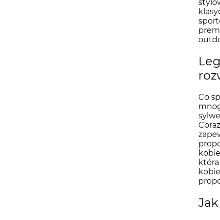
stylo
klasy
sport
premi
outd
Leg
roz
Co sp
mnogo
sylwe
Coraz
zapew
prop
kobie
która
kobie
prop
Jak