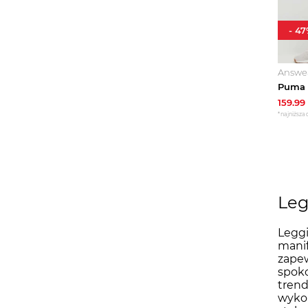
-
47
Answe
159.99
*najniższa 
Leg
Leggi
manif
zapew
spoko
trend
wykon