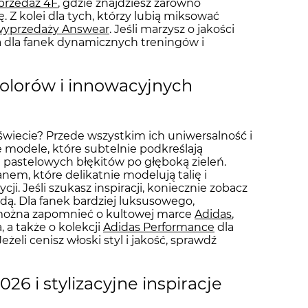
przedaż 4F
, gdzie znajdziesz zarówno
. Z kolei dla tych, którzy lubią miksować
wyprzedaży Answear
. Jeśli marzysz o jakości
 a dla fanek dynamicznych treningów i
kolorów i innowacyjnych
 świecie? Przede wszystkim ich uniwersalność i
modele, które subtelnie podkreślają
d pastelowych błękitów po głęboką zieleń.
nem, które delikatnie modelują talię i
i. Jeśli szukasz inspiracji, koniecznie zobacz
odą. Dla fanek bardziej luksusowego,
 można zapomnieć o kultowej marce
Adidas
,
 a także o kolekcji
Adidas Performance
dla
eli cenisz włoski styl i jakość, sprawdź
26 i stylizacyjne inspiracje