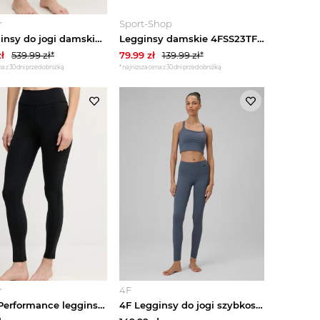
r
Sport-Shop
On legginsy do jogi damskie Studio zielony
Legginsy damskie 4FSS23TFTIF053 4F Czerwony
ł
539.99
zł*
79.99
zł
139.99
zł*
a z 30 dni przed obniżką
*najniższa cena z 30 dni przed obniżką
r
4F
adidas Performance legginsy do jogi All Me czarny
4F Legginsy do jogi szybkoschnące damskie - granatowe M Fioletowy