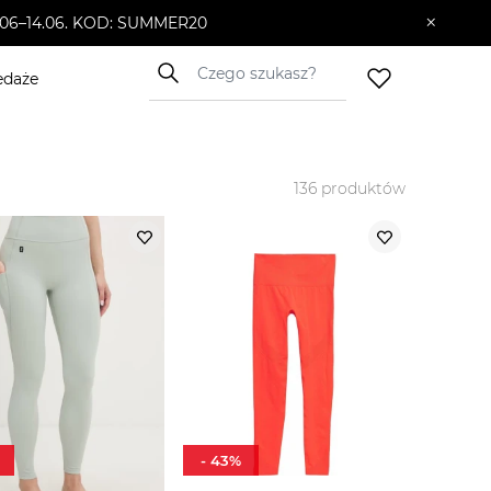
×
10.06–14.06. KOD: SUMMER20
edaże
136
produktów
-
43
%