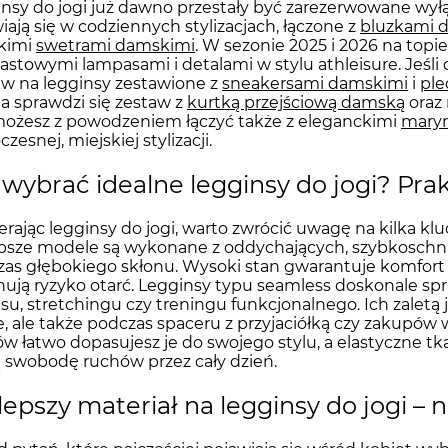
nsy do jogi już dawno przestały być zarezerwowane wyłąc
iają się w codziennych stylizacjach, łączone z
bluzkami 
kimi
swetrami damskimi
. W sezonie 2025 i 2026 na top
astowymi lampasami i detalami w stylu athleisure. Jeśli
w na legginsy zestawione z
sneakersami damskimi
i
pl
a sprawdzi się zestaw z
kurtką przejściową damską
oraz
możesz z powodzeniem łączyć także z eleganckimi
mary
zesnej, miejskiej stylizacji.
 wybrać idealne legginsy do jogi? Pra
rając legginsy do jogi, warto zwrócić uwagę na kilka kl
psze modele są wykonane z oddychających, szybkoschną
as głębokiego skłonu. Wysoki stan gwarantuje komfort 
nują ryzyko otarć. Legginsy typu seamless doskonale spra
esu, stretchingu czy treningu funkcjonalnego. Ich zaletą 
, ale także podczas spaceru z przyjaciółką czy zakupów 
w łatwo dopasujesz je do swojego stylu, a elastyczne tk
 swobodę ruchów przez cały dzień.
lepszy materiał na legginsy do jogi –