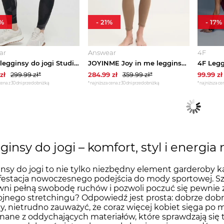
%
-
21
%
-
17
%
ar
Answear
4F
Puma legginsy do jogi Studio czarny
JOYINME Joy in me legginsy do jogi Oneness Bond brązowy
zł
299.99
zł*
284.99
zł
359.99
zł*
99.99
zł
cena z 30 dni przed obniżką
*najniższa cena z 30 dni przed obniżką
*najniższa cen
ginsy do jogi – komfort, styl i energia
nsy do jogi to nie tylko niezbędny element garderoby k
estacja nowoczesnego podejścia do mody sportowej. Szu
ni pełną swobodę ruchów i pozwoli poczuć się pewnie z
jnego stretchingu? Odpowiedź jest prosta: dobrze dobr
y, nietrudno zauważyć, że coraz więcej kobiet sięga p
ane z oddychających materiałów, które sprawdzają się 