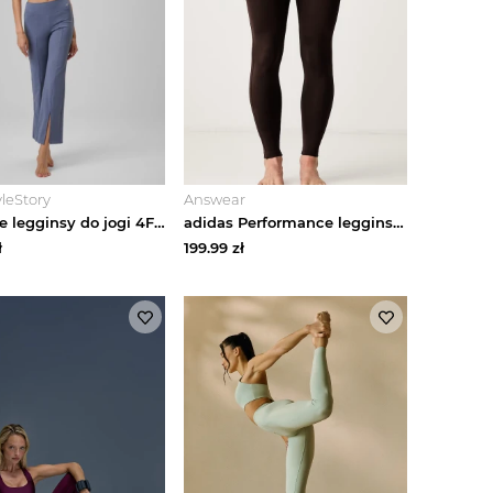
leStory
Answear
Damskie legginsy do jogi 4F 4FRSS26TFTRF1390 - denim
adidas Performance legginsy do jogi damskie All me brązowy
ł
199.99
zł