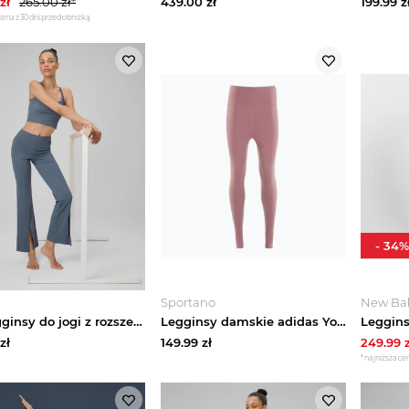
zł
265.00
zł*
439.00
zł
199.99
z
cena z 30 dni przed obniżką
-
34
%
Sportano
New Ba
4F Legginsy do jogi z rozszerzanymi nogawkami damskie - niebieskie XL
Legginsy damskie adidas Yoga Luxe Studio 7 / 8 magic mauve Różowy
zł
149.99
zł
249.99
z
*najniższa cen