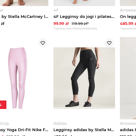
ar
4F
Answea
adidas by Stella McCartney legginsy do jogi damskie czarny
4F Legginsy do jogi i pilatesu szybkoschnące damskie - czarne XS
zł
99.99
zł
119.99
zł*
485.99
z
*najniższa cena z 30 dni przed obniżką
*najniższa cen
%
-Shop
Adidas
Answea
Legginsy Yoga Dri-Fit Nike Fioletowy
Legginsy adidas by Stella McCartney Joga 7 / 8 czarny