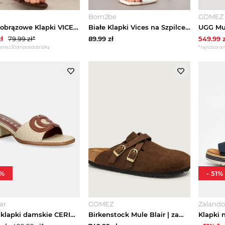
Born2be
GOMEZ
Ciemnobrązowe Klapki VICES na Obcasie Typu Kaczuszka z Imitacji Drewna Sacredgem Brązowy
Białe Klapki Vices na Szpilce z Kwadratowym Noskiem Mevialia
ł
79.99
zł*
89.99
zł
549.99
z
cena z 30 dni przed obniżką
*najniższa cen
%
-
51
%
ar
GOMEZ
Zaland
Guess klapki damskie CERINNA2 beżowy
Birkenstock Mule Blair | zamsz | narrow fit brązowy
Klapki 