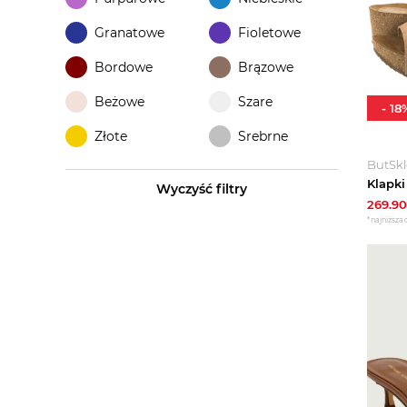
Granatowe
Fioletowe
Bordowe
Brązowe
Beżowe
Szare
-
18
Złote
Srebrne
ButSk
Wyczyść filtry
269.90
*najniższa 