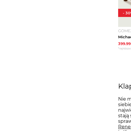
-
30
GOME
399.99
*najniższa 
Kla
Nie m
siebi
najwi
stają
spraw
Rene