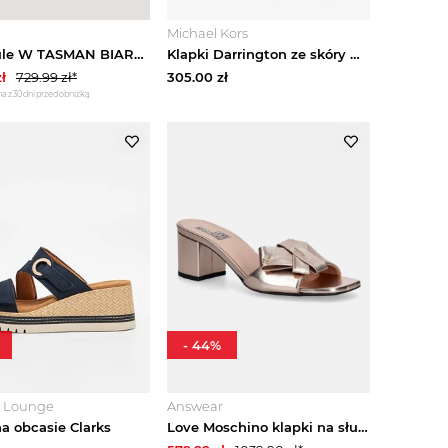
Michael Kors
UGG Mule W TASMAN BIARRITZ | z dodatkiem wełny | zamsz beżowy
Klapki Darrington ze skóry Michael Kors CZARNY (Czarny)
ł
729.99
zł*
305.00
zł
a z 30 dni przed obniżką
-
44
%
o Lounge
Answear
na obcasie Clarks
Love Moschino klapki na słupku damskie skórzane różowy