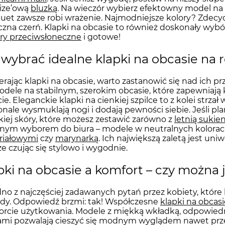
ize’ową
bluzką
. Na wieczór wybierz efektowny model na 
duet zawsze robi wrażenie. Najmodniejsze kolory? Zdecyd
czna czerń. Klapki na obcasie to również doskonały wyb
ry przeciwsłoneczne
i gotowe!
 wybrać idealne klapki na obcasie na 
rając klapki na obcasie, warto zastanowić się nad ich p
odele na stabilnym, szerokim obcasie, które zapewniaj
ie. Eleganckie klapki na cienkiej szpilce to z kolei strza
nale wysmuklają nogi i dodają pewności siebie. Jeśli plan
iej skóry, które możesz zestawić zarówno z
letnią sukie
nym wyborem do biura – modele w neutralnych kolorac
riałowymi
czy
marynarką
. Ich największą zaletą jest uni
e czując się stylowo i wygodnie.
pki na obcasie a komfort – czy można j
dno z najczęściej zadawanych pytań przez kobiety, które
dy. Odpowiedź brzmi: tak! Współczesne
klapki na obcasi
rcie użytkowania. Modele z miękką wkładką, odpowied
mi pozwalają cieszyć się modnym wyglądem nawet przez