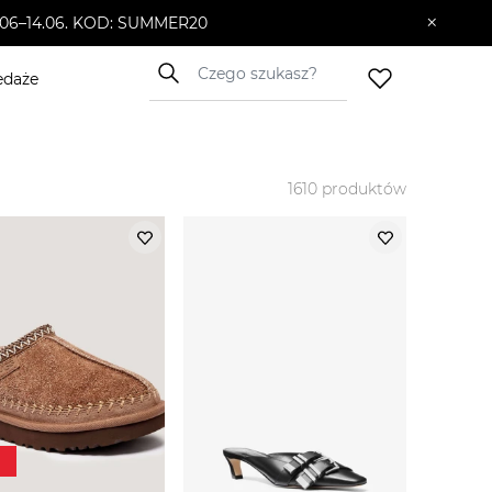
×
10.06–14.06. KOD: SUMMER20
edaże
1610
produktów