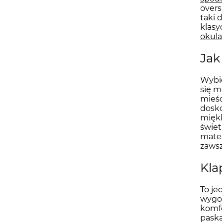
overs
taki 
klasy
okula
Jak
Wybie
się m
mieśc
dosko
miękk
świet
mate
zawsz
Kla
To je
wygo
komfo
paska