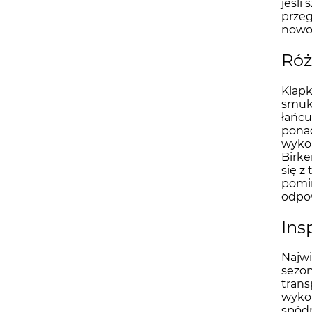
jeśli
przeg
nowoc
Róż
Klapk
smukł
łańcu
ponad
wyko
Birk
się 
pomi
odpow
Ins
Najwi
sezo
trans
wykoń
spód