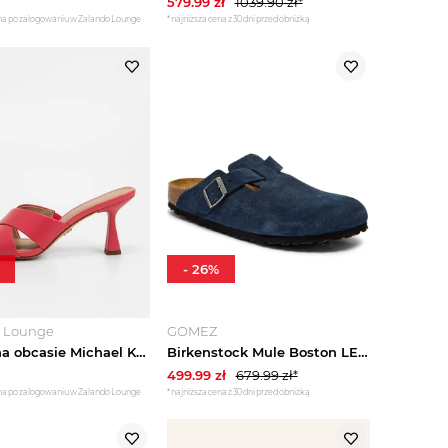
579.99
zł
1039.90
zł*
na po zalogowaniu w Zalando Lounge
*najniższa cena z 30 dni przed obniżką
-
26
%
o Lounge
GOMEZ
Klapki na obcasie Michael Kors czerwony
Birkenstock Mule Boston LEVE | narrow fit | zamsz granatowy
499.99
zł
679.99
zł*
na po zalogowaniu w Zalando Lounge
*najniższa cena z 30 dni przed obniżką