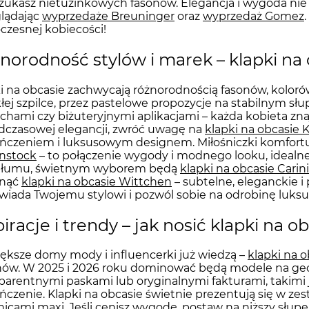
 szukasz nietuzinkowych fasonów. Elegancja i wygoda nie
lądając
wyprzedaże Breuninger
oraz
wyprzedaż Gomez
zesnej kobiecości!
norodność stylów i marek – klapki na
i na obcasie zachwycają różnorodnością fasonów, kolorów
ej szpilce, przez pastelowe propozycje na stabilnym słu
chami czy biżuteryjnymi aplikacjami – każda kobieta znajd
czasowej elegancji, zwróć uwagę na
klapki na obcasie 
ńczeniem i luksusowym designem. Miłośniczki komfort
enstock
– to połączenie wygody i modnego looku, idealne 
z tłumu, świetnym wyborem będą
klapki na obcasie Carini
nąć
klapki na obcasie Wittchen
– subtelne, eleganckie i 
iada Twojemu stylowi i pozwól sobie na odrobinę luksu
piracje i trendy – jak nosić klapki na 
ększe domy mody i influencerki już wiedzą –
klapki na o
nów. W 2025 i 2026 roku dominować będą modele na ge
parentnymi paskami lub oryginalnymi fakturami, takimi 
czenie. Klapki na obcasie świetnie prezentują się w zes
nicami maxi
. Jeśli cenisz wygodę, postaw na niższy słupek