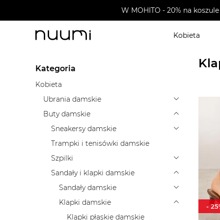
W MOHITO - 20% na koszule 
Kobieta
nuumi.pl
>
Buty damskie
>
Sandały i klapki damskie
Kla
Kategoria
Kobieta
Ubrania damskie
Buty damskie
Sneakersy damskie
Trampki i tenisówki damskie
Szpilki
Sandały i klapki damskie
Sandały damskie
Klapki damskie
-
25
Klapki płaskie damskie