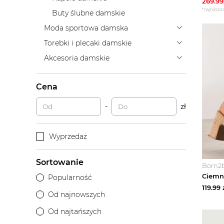
269.99
*najniższa 
Buty ślubne damskie
Moda sportowa damska
Torebki i plecaki damskie
Akcesoria damskie
Cena
-
zł
Wyprzedaż
Sortowanie
Born2
Popularność
119.99
Od najnowszych
Od najtańszych