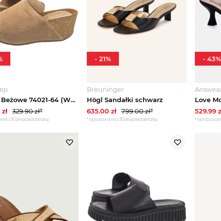
%
-
21
%
-
43
%
lep
Breuninger
Answea
Klapki Beżowe 74021-64 (WO145-a) Wojas
Högl Sandałki schwarz
zł
329.90
zł*
635.00
zł
799.00
zł*
529.99
z
cena z 30 dni przed obniżką
*najniższa cena z 30 dni przed obniżką
*najniższa cen