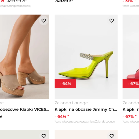
zł
499.99
zł*
749.99
zł
-
51
% *
cena z 30 dni przed obniżką
*cena widocz
-
64
%
-
67
%
be
Zalando Lounge
Zaland
Ciemnobeżowe Klapki VICES na Platformie i Słupku z Imitacji Korka Zdobione Nitami Grandis Beżowy
Klapki na obcasie Jimmy Choo żółty neon
zł
-
64
% *
-
67
% *
*cena widoczna po zalogowaniu w Zalando Lounge
*cena widocz