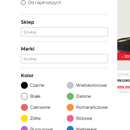
Od najdroższych
Sklep
Marki
-
35
GOME
Kolor
Czarne
Wielokolorowe
699.99
*najniższa 
Białe
Zielone
Czerwone
Pomarańczowe
Żółte
Różowe
Purpurowe
Niebieskie