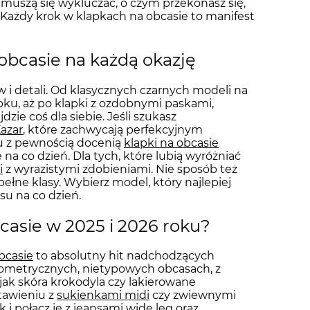
 muszą się wykluczać, o czym przekonasz się,
. Każdy krok w klapkach na obcasie to manifest
 obcasie na każdą okazję
 i detali. Od klasycznych czarnych modeli na
pku, aż po klapki z ozdobnymi paskami,
zie coś dla siebie. Jeśli szukasz
Kazar
, które zachwycają perfekcyjnym
u z pewnością docenią
klapki na obcasie
na co dzień. Dla tych, które lubią wyróżniać
i
z wyrazistymi zdobieniami. Nie sposób też
pełne klasy. Wybierz model, który najlepiej
su na co dzień.
obcasie w 2025 i 2026 roku?
bcasie
to absolutny hit nadchodzących
ometrycznych, nietypowych obcasach, z
jak skóra krokodyla czy lakierowane
tawieniu z
sukienkami midi
czy zwiewnymi
 i połącz je z
jeansami wide leg
oraz