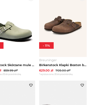
-
11
%
Breuninger
Birkenstock Skórzane mule Tokio II | narrow fit zielony
Birkenstock Klapki Boston braun CIEMNOBRĄZOWY
ł
859.99
zł*
629.00
zł
705.00
zł*
a z 30 dni przed obniżką
*najniższa cena z 30 dni przed obniżką