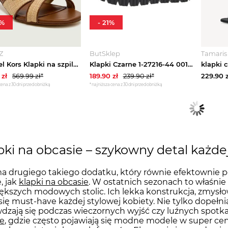
%
-
21
%
Z
ButSklep
Tamaris
Michael Kors Klapki na szpilce Cassidy Kitten brązowy
Klapki Czarne 1-27216-44 001 Black (TM533-a) Tamaris
klapki 
zł
569.99
zł*
189.90
zł
239.90
zł*
229.90
z
cena z 30 dni przed obniżką
*najniższa cena z 30 dni przed obniżką
pki na obcasie – szykowny detal każdej 
a drugiego takiego dodatku, który równie efektownie p
e, jak
klapki na obcasie
. W ostatnich sezonach to właśnie 
ększych modowych stolic. Ich lekka konstrukcja, zmysłow
 się must-have każdej stylowej kobiety. Nie tylko dopełnia
dzają się podczas wieczornych wyjść czy luźnych spotka
e
, gdzie często pojawiają się modne modele w super cen