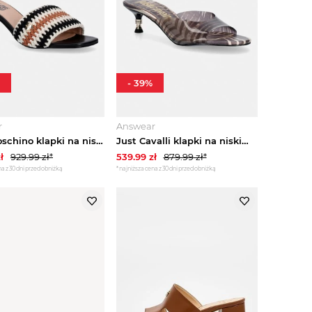
-
39
%
r
Answear
Love Moschino klapki na niskim obcasie damskie czarny
Just Cavalli klapki na niskim obcasie damskie brązowy
ł
929.99
zł*
539.99
zł
879.99
zł*
a z 30 dni przed obniżką
*najniższa cena z 30 dni przed obniżką