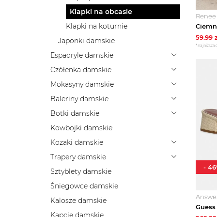
Klapki na obcasie
Renee
Klapki na koturnie
59.99
z
Japonki damskie
*najniższa 
Espadryle damskie
Czółenka damskie
Mokasyny damskie
Baleriny damskie
Botki damskie
Kowbojki damskie
Kozaki damskie
Trapery damskie
-
46
Sztyblety damskie
Śniegowce damskie
Answe
Kalosze damskie
Kapcie damskie