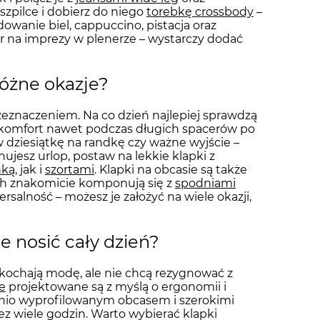
szpilce i dobierz do niego
torebkę crossbody
–
owanie biel, cappuccino, pistacja oraz
ór na imprezy w plenerze – wystarczy dodać
różne okazje?
rzeznaczeniem. Na co dzień najlepiej sprawdzą
ą komfort nawet podczas długich spacerów po
ł w dziesiątkę na randkę czy ważne wyjście –
ujesz urlop, postaw na lekkie klapki z
nką
, jak i
szortami
. Klapki na obcasie są także
h znakomicie komponują się z
spodniami
wersalność – możesz je założyć na wiele okazji,
e nosić cały dzień?
 kochają modę, ale nie chcą rezygnować z
e
projektowane są z myślą o ergonomii i
nio wyprofilowanym obcasem i szerokimi
 wiele godzin. Warto wybierać klapki