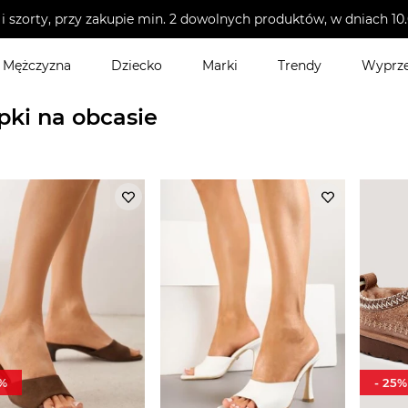
i szorty, przy zakupie min. 2 dowolnych produktów, w dniach 
Mężczyzna
Dziecko
Marki
Trendy
Wyprz
>
Klapki damskie
>
Klapki na obcasie
pki na obcasie
%
-
25
%