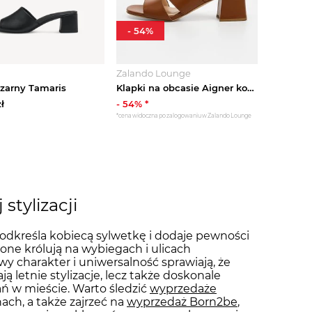
-
54
%
Zalando Lounge
czarny Tamaris
Klapki na obcasie Aigner koniakowy
ł
-
54
% *
*cena widoczna po zalogowaniu w Zalando Lounge
stylizacji
odkreśla kobiecą sylwetkę i dodaje pewności
one królują na wybiegach i ulicach
y charakter i uniwersalność sprawiają, że
ją letnie stylizacje, lecz także doskonale
ń w mieście. Warto śledzić
wyprzedaże
ach, a także zajrzeć na
wyprzedaż Born2be
,