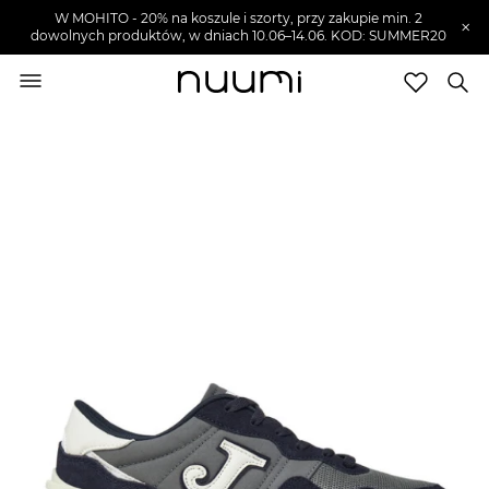
W MOHITO - 20% na koszule i szorty, przy zakupie min. 2
×
dowolnych produktów, w dniach 10.06–14.06. KOD: SUMMER20
nuumi.pl
>
Buty męskie
>
Sneakersy męskie
Marki
Trendy
SZUKAJ
Wyprzedaże