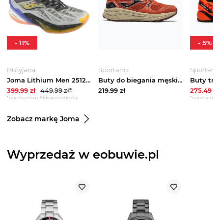
-
11
%
-
5
%
Butyjana
Sportano
Sportano
Joma Lithium Men 2512 BKLITW2512, Męskie, Szare, buty do koszykówki, syntetyk, rozmiar: 41
Buty do biegania męskie Joma Shock red
399.99
zł
449.99
zł*
219.99
zł
275.49
zł
*najniższa cena z 30 dni przed obniżką
*najniższa cena 
Zobacz markę Joma
Wyprzedaż w eobuwie.pl