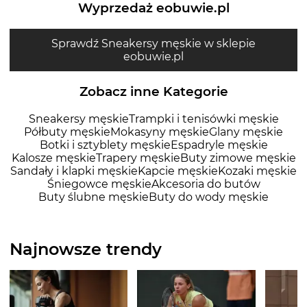
Wyprzedaż eobuwie.pl
Sprawdź Sneakersy męskie w sklepie
eobuwie.pl
Zobacz inne Kategorie
Sneakersy męskie
Trampki i tenisówki męskie
Półbuty męskie
Mokasyny męskie
Glany męskie
Botki i sztyblety męskie
Espadryle męskie
Kalosze męskie
Trapery męskie
Buty zimowe męskie
Sandały i klapki męskie
Kapcie męskie
Kozaki męskie
Śniegowce męskie
Akcesoria do butów
Buty ślubne męskie
Buty do wody męskie
Najnowsze trendy