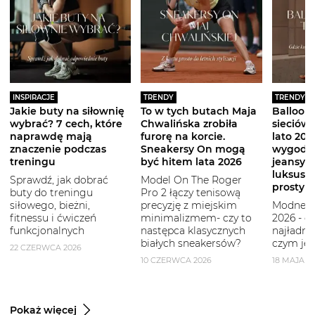
INSPIRACJE
TRENDY
TRENDY
Jakie buty na siłownię
To w tych butach Maja
Balloon 
wybrać? 7 cech, które
Chwalińska zrobiła
sieciówe
naprawdę mają
furorę na korcie.
lato 2026
znaczenie podczas
Sneakersy On mogą
wygodni
treningu
być hitem lata 2026
jeansy i
luksuso
Sprawdź, jak dobrać
Model On The Roger
prostym
buty do treningu
Pro 2 łączy tenisową
siłowego, bieżni,
precyzję z miejskim
Modne b
fitnessu i ćwiczeń
minimalizmem- czy to
2026 - g
funkcjonalnych
następca klasycznych
najładni
białych sneakersów?
czym je 
22 CZERWCA 2026
10 CZERWCA 2026
18 MAJA 2
Pokaż więcej