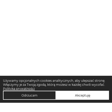
Używamy opcjonalnych cookies analitycznych, aby ulepszać stronę.
Włączymy je za Twoją zgodą, którą możesz w każdej chwili wycofać.
Polityka prywatności
Odrzucam
Akceptuję