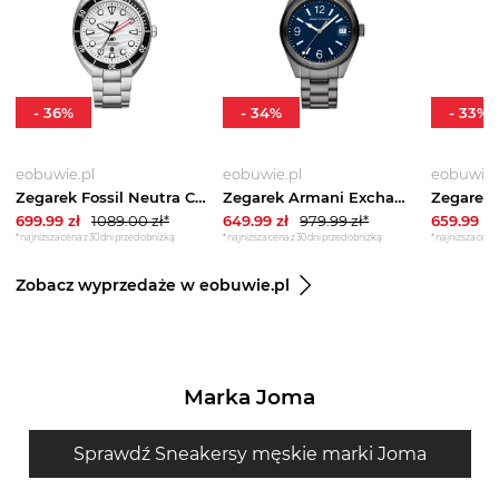
-
36
%
-
34
%
-
33
%
eobuwie.pl
eobuwie.pl
eobuwie.
Zegarek Fossil Neutra Chrono FS6063 Brązowy
Zegarek Armani Exchange Kilian AX1421 Szary
699.99
zł
1089.00
zł*
649.99
zł
979.99
zł*
659.99
zł
*najniższa cena z 30 dni przed obniżką
*najniższa cena z 30 dni przed obniżką
*najniższa cena 
Zobacz wyprzedaże w eobuwie.pl
Marka Joma
Sprawdź Sneakersy męskie marki Joma