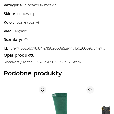
Kategoria
:
Sneakersy męskie
Sklep
:
eobuwie.pl
Kolor
:
Szare (Szary)
Płeć
:
Męskie
Rozmiary
:
42
Id
:
8447150266078,8447150266085,8447150266092,8447150266108,8447150266115,8447150266122,8447150266139
Opis produktu
Sneakersy Joma C.367 2517 C367S2517 Szary
Podobne produkty