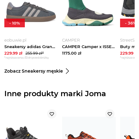
-
10
%
-
36
%
eobuwie.pl
CAMPER
StreetSty
Sneakersy adidas Grand Court 2.0 JS1702 Szary
CAMPER Camper x ISSEY MIYAKE - Karst Finch - Buty na co dzień dla Mężczyźni - Szary, Tkanina
229.99
zł
255.99
zł*
1175.00
zł
229.99
zł
*najniższa cena z 30 dni przed obniżką
*najniższa cena 
Zobacz Sneakersy męskie
Inne produkty marki Joma