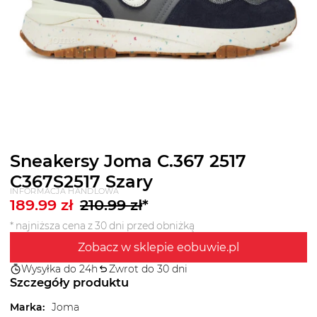
Sneakersy Joma C.367 2517
C367S2517 Szary
INFORMACJA HANDLOWA
189.99
zł
210.99
zł
*
* najniższa cena z 30 dni przed obniżką
Zobacz w sklepie eobuwie.pl
Wysyłka do 24h
Zwrot do 30 dni
Szczegóły produktu
Marka
:
Joma