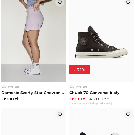
-
32
%
Converse
Converse
Damskie Szorty Star Chevron Embroidery Converse
Chuck 70 Converse biały
219.00
zł
319.00
zł
469.00
zł*
*najniższa cena z 30 dni przed obniżką