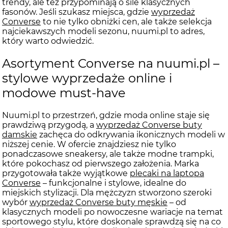
trendy, ale też przypominają o sile klasycznych
fasonów. Jeśli szukasz miejsca, gdzie
wyprzedaż
Converse
to nie tylko obniżki cen, ale także selekcja
najciekawszych modeli sezonu, nuumi.pl to adres,
który warto odwiedzić.
Asortyment Converse na nuumi.pl –
stylowe wyprzedaże online i
modowe must-have
Nuumi.pl to przestrzeń, gdzie moda online staje się
prawdziwą przygodą, a
wyprzedaż Converse buty
damskie
zachęca do odkrywania ikonicznych modeli w
niższej cenie. W ofercie znajdziesz nie tylko
ponadczasowe sneakersy, ale także modne trampki,
które pokochasz od pierwszego założenia. Marka
przygotowała także wyjątkowe
plecaki na laptopa
Converse
– funkcjonalne i stylowe, idealne do
miejskich stylizacji. Dla mężczyzn stworzono szeroki
wybór
wyprzedaż Converse buty męskie
– od
klasycznych modeli po nowoczesne wariacje na temat
sportowego stylu, które doskonale sprawdzą się na co