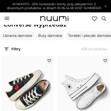
W MOHITO - 20% na koszule i szorty, przy zakupie min. 2
×
dowolnych produktów, w dniach 10.06–14.06. KOD: SUMMER20
nuumi.pl
>
Wyprzedaże
>
Converse
Converse wyprzedaż
Marki
Ubrania damskie
Buty damskie
Torebki i plecaki damski
Trendy
SZUKAJ
Filtry
496
produktów
Wyprzedaże