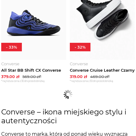
-
33
%
-
32
%
Converse
Converse
All Star BB Shift CX Converse
Converse Cruise Leather Czarny
379.00
zł
569.00
zł*
319.00
zł
469.00
zł*
*najniższa cena z 30 dni przed obniżką
*najniższa cena z 30 dni przed obniżką
Converse – ikona miejskiego stylu i
autentyczności
Converse to marka, która od ponad wieku wyznacza