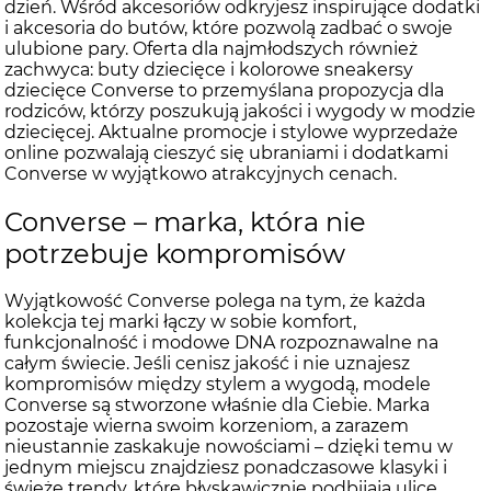
dzień. Wśród akcesoriów odkryjesz inspirujące dodatki
i akcesoria do butów, które pozwolą zadbać o swoje
ulubione pary. Oferta dla najmłodszych również
zachwyca: buty dziecięce i kolorowe sneakersy
dziecięce Converse to przemyślana propozycja dla
rodziców, którzy poszukują jakości i wygody w modzie
dziecięcej. Aktualne promocje i stylowe wyprzedaże
online pozwalają cieszyć się ubraniami i dodatkami
Converse w wyjątkowo atrakcyjnych cenach.
Converse – marka, która nie
potrzebuje kompromisów
Wyjątkowość Converse polega na tym, że każda
kolekcja tej marki łączy w sobie komfort,
funkcjonalność i modowe DNA rozpoznawalne na
całym świecie. Jeśli cenisz jakość i nie uznajesz
kompromisów między stylem a wygodą, modele
Converse
są stworzone właśnie dla Ciebie. Marka
pozostaje wierna swoim korzeniom, a zarazem
nieustannie zaskakuje nowościami – dzięki temu w
jednym miejscu znajdziesz ponadczasowe klasyki i
świeże trendy, które błyskawicznie podbijają ulice