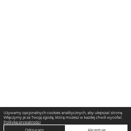
Używamy opcjonalnych cookies analitycznych, aby ulepszać stronę.
Włączymy je za Twoją zgodą, którą możesz w każdej chwili wycofać.
Polityka prywatności
Odrzucam
Akceptuję