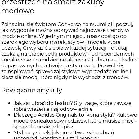
przestrzeń na smart zakupy
modowe
Zainspiruj się światem Converse na nuumi.pl i poczuj,
jak wygodnie można odkrywać najnowsze trendy w
modzie online. W jednym miejscu masz dostęp do
szerokiego wyboru marek, stylów i modeli, które
pozwolą Ci wyrazić siebie w każdej sytuacji. To tutaj
czekają na Ciebie setki produktów – od legendarnych
sneakersów po codzienne akcesoria i ubrania – idealnie
dopasowanych do Twojego stylu życia. Pozwól się
zainspirować, sprawdzaj stylowe wyprzedaże online i
ciesz się modą, która nigdy nie wychodzi z trendów.
Powiązane artykuły
Jak się ubrać do teatru? Stylizacje, które zawsze
robią wrażenie i są odpowiednie
Dlaczego Adidas Originals to ikona stylu? Kultowe
modele sneakersów i odzieży, które musisz mieć -
sprawdź, gdzie je kupisz.
Styl paryżanek: jak go odtworzyć z ubrań
Reserved, Massimo Dutti i Mango?