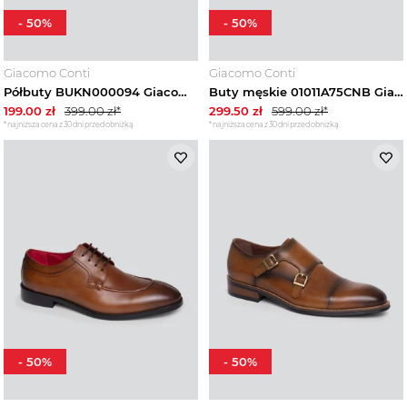
-
50
%
-
50
%
Giacomo Conti
Giacomo Conti
Półbuty BUKN000094 Giacomo Conti brazowy
Buty męskie 01011A75CNB Giacomo Conti granatowy
199.00
zł
399.00
zł*
299.50
zł
599.00
zł*
*najniższa cena z 30 dni przed obniżką
*najniższa cena z 30 dni przed obniżką
-
50
%
-
50
%