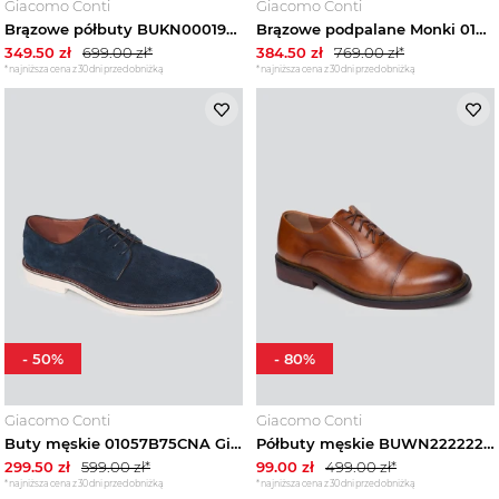
Giacomo Conti
Giacomo Conti
Brązowe półbuty BUKN000195 Giacomo Conti
Brązowe podpalane Monki 01001A80NNA Giacomo Conti
349.50
zł
699.00
zł*
384.50
zł
769.00
zł*
*najniższa cena z 30 dni przed obniżką
*najniższa cena z 30 dni przed obniżką
-
50
%
-
80
%
Giacomo Conti
Giacomo Conti
Buty męskie 01057B75CNA Giacomo Conti granatowy
Półbuty męskie BUWN222222 Giacomo Conti
299.50
zł
599.00
zł*
99.00
zł
499.00
zł*
*najniższa cena z 30 dni przed obniżką
*najniższa cena z 30 dni przed obniżką