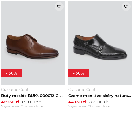
-
30
%
-
50
%
Giacomo Conti
Giacomo Conti
Buty męskie BUKN000012 Giacomo Conti brazowy
Czarne monki ze skóry naturalnej 01029A90LNA Giacomo Conti
489.30
zł
699.00
zł*
449.50
zł
899.00
zł*
*najniższa cena z 30 dni przed obniżką
*najniższa cena z 30 dni przed obniżką