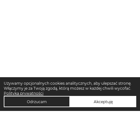
Używamy opcjonalnych cookies analitycznych, aby ulepszać stronę.
Włączymy je za Twoją zgodą, którą możesz w każdej chwili wycofać.
Polityka prywatności
Odrzucam
Akceptuję