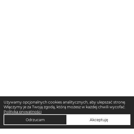
Używamy opcjonalnych cookies analitycznych, aby ulepszać stronę.
Włączymy je za Twoją zgodą, którą możesz w każdej chwili wycofać.
Polityka prywatności
Odrzucam
Akceptuję