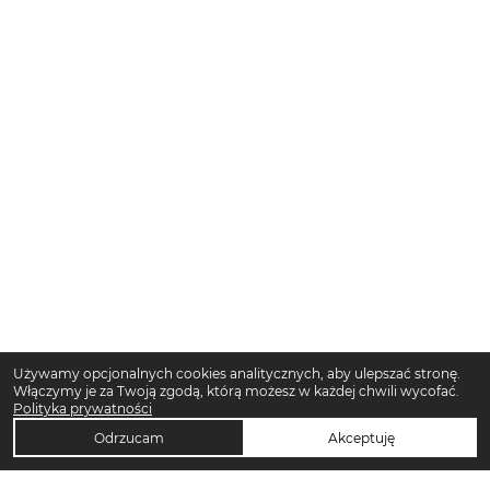
Używamy opcjonalnych cookies analitycznych, aby ulepszać stronę.
Włączymy je za Twoją zgodą, którą możesz w każdej chwili wycofać.
Polityka prywatności
Odrzucam
Akceptuję