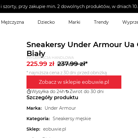
i szorty, przy zakupie min. 2 dowolnych produktów, w dniach 
Mężczyzna
Dziecko
Marki
Trendy
Wyprz
Sneakersy Under Armour Ua 
Biały
INFORMACJA HANDLOWA
225.99
zł
237.99
zł
*
* najniższa cena z 30 dni przed obniżką
Zobacz w sklepie eobuwie.pl
Wysyłka do 24h
Zwrot do 30 dni
Szczegóły produktu
Marka
:
Under Armour
Kategoria
:
Sneakersy męskie
Sklep
:
eobuwie.pl