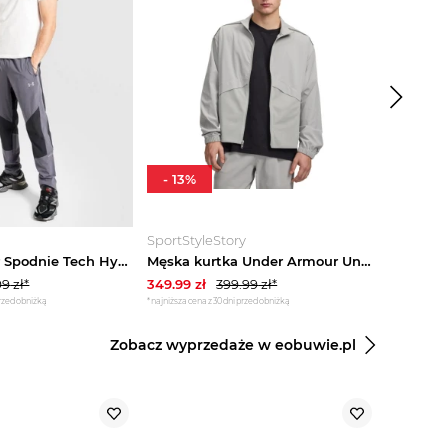
-
13
%
-
64
%
SportStyleStory
Zalando
Under Armour Spodnie Tech Hybrid Wvn szary
Męska kurtka Under Armour Unstoppable Airvent Jkt - szara
99
zł*
349.99
zł
399.99
zł*
-
64
% *
przed obniżką
*najniższa cena z 30 dni przed obniżką
*cena widoczn
Zobacz wyprzedaże w eobuwie.pl