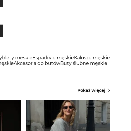
tyblety męskie
Espadryle męskie
Kalosze męskie
ęskie
Akcesoria do butów
Buty ślubne męskie
Pokaż więcej