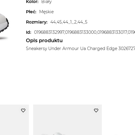
Kolor
:
Biały
Płeć
:
Męskie
Rozmiary
:
44,45,44_1_2,44_5
Id
:
Opis produktu
Sneakersy Under Armour Ua Charged Edge 3026727-