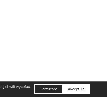
ej chwili wycofać.
Odrzucam
Akceptuję