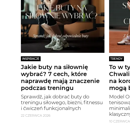
INSPIRACJE
TRENDY
Jakie buty na siłownię
To w t
wybrać? 7 cech, które
Chwali
naprawdę mają znaczenie
na kor
podczas treningu
mogą b
Sprawdź, jak dobrać buty do
Model On
treningu siłowego, bieżni, fitnessu
tenisową
i ćwiczeń funkcjonalnych
minimal
klasyczn
22 CZERWCA 2026
10 CZERWCA