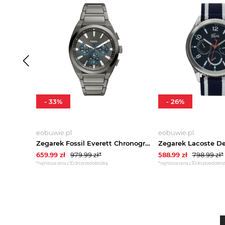
-
33
%
-
26
%
eobuwie.pl
eobuwie.pl
Zegarek Fossil Everett Chronograph FS6107 Szary
659.99
zł
979.99
zł*
588.99
zł
798.99
zł*
*najniższa cena z 30 dni przed obniżką
*najniższa cena z 30 dni przed obni