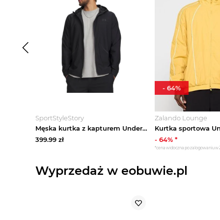
-
64
%
SportStyleStory
Zalando Lounge
Męska kurtka z kapturem Under Armour UA Unstoppable Woven Jacket - czarna
399.99
zł
-
64
% *
*cena widoczna po zalogowaniu w
Wyprzedaż w eobuwie.pl