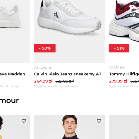
-
50
%
-
51
%
Answear
GOMEZ
Sneakersy niskie Steve Madden biały
Calvin Klein Jeans sneakersy ATHLEISURE RUNNER LACEUP NY-SU biały
264.99
zł
529.99
zł*
279.99
zł
569
 Zalando Lounge
*najniższa cena z 30 dni przed obniżką
*najniższa cena z 30 dni 
rmour