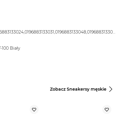
0196883132997,0196883133000,0196883133017,0196883133024,0196883133031,0196883133048,0196883133055,0196883133062,0196883133079,0196883133086,0196883133093,0196883133109,0196883133116,0196883133123,0196883133130
100 Biały
Zobacz Sneakersy męskie