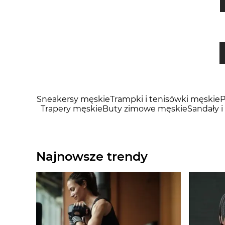
Sneakersy męskie
Trampki i tenisówki męskie
P
Trapery męskie
Buty zimowe męskie
Sandały i
Najnowsze trendy