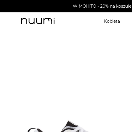
W MOHITO - 20% na koszule 
Kobieta
nuumi.pl
>
Buty męskie
>
Sneakersy męskie