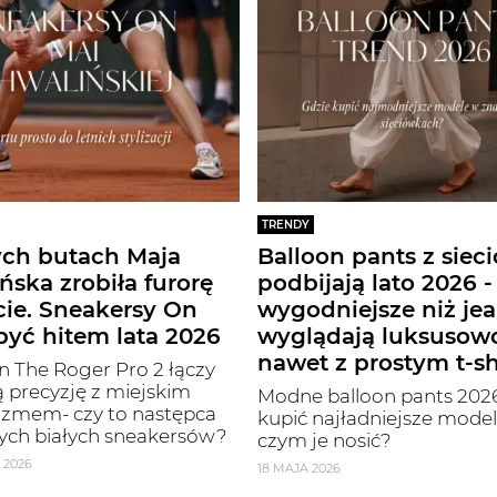
TRENDY
ych butach Maja
Balloon pants z siec
ńska zrobiła furorę
podbijają lato 2026 -
cie. Sneakersy On
wygodniejsze niż jea
yć hitem lata 2026
wyglądają luksusow
nawet z prostym t-s
 The Roger Pro 2 łączy
 precyzję z miejskim
Modne balloon pants 2026
izmem- czy to następca
kupić najładniejsze modele
ych białych sneakersów?
czym je nosić?
 2026
18 MAJA 2026