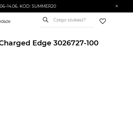
×
10.06–14.06. KOD: SUMMER20
edaże
Charged Edge 3026727-100