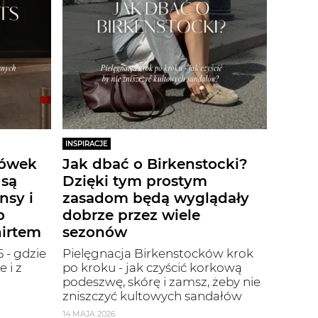
INSPIRACJE
iówek
Jak dbać o Birkenstocki?
 są
Dzięki tym prostym
nsy i
zasadom będą wyglądały
o
dobrze przez wiele
hirtem
sezonów
 - gdzie
Pielęgnacja Birkenstocków krok
 i z
po kroku - jak czyścić korkową
podeszwę, skórę i zamsz, żeby nie
zniszczyć kultowych sandałów
14 MAJA 2026