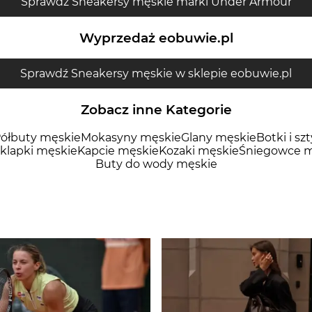
Sprawdź Sneakersy męskie marki Under Armour
Wyprzedaż eobuwie.pl
Sprawdź Sneakersy męskie w sklepie eobuwie.pl
Zobacz inne Kategorie
ółbuty męskie
Mokasyny męskie
Glany męskie
Botki i sz
 klapki męskie
Kapcie męskie
Kozaki męskie
Śniegowce m
Buty do wody męskie