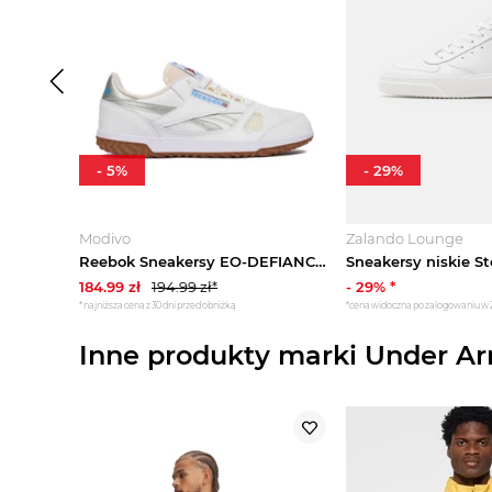
-
5
%
-
29
%
Modivo
Zalando Lounge
Reebok Sneakersy EO-DEFIANCE 88 100244853 Biały
184.99
zł
194.99
zł*
-
29
% *
*najniższa cena z 30 dni przed obniżką
*cena widoczna po zalogowaniu w
Inne produkty marki Under A