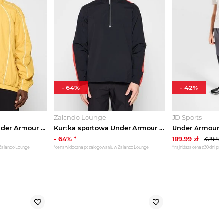
-
64
%
-
42
%
Zalando Lounge
JD Sports
Kurtka sportowa Under Armour żółty
Kurtka sportowa Under Armour czarny
-
64
% *
189.99
zł
329.
 Zalando Lounge
*cena widoczna po zalogowaniu w Zalando Lounge
*najniższa cena z 30 dni 