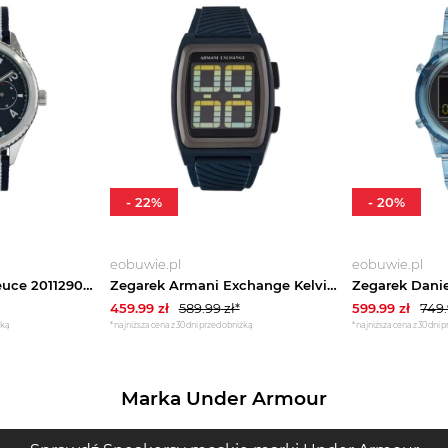
-
22
%
-
20
%
eobuwie.pl
eobuwie.pl
Zegarek Lacoste Deuce 2011290 Granatowy
Zegarek Armani Exchange Kelvin AX2970 Granatowy
459.99
zł
589.99
zł*
599.99
zł
749
żką
*najniższa cena z 30 dni przed obniżką
*najniższa cena z 30 dni 
Marka Under Armour