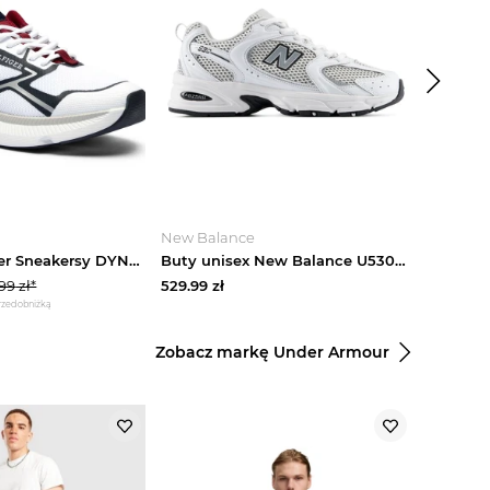
-
18
%
New Balance
Modivo
Tommy Hilfiger Sneakersy DYNAFAST biały
Buty unisex New Balance U530KLB – białe
.99
zł*
529.99
zł
492.99
z
przed obniżką
*najniższa cena
Zobacz markę Under Armour