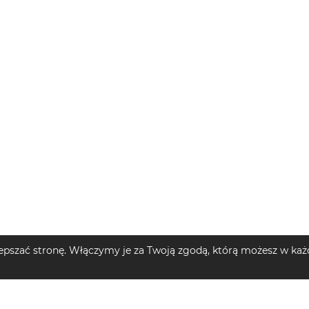
pszać stronę. Włączymy je za Twoją zgodą, którą możesz w każd