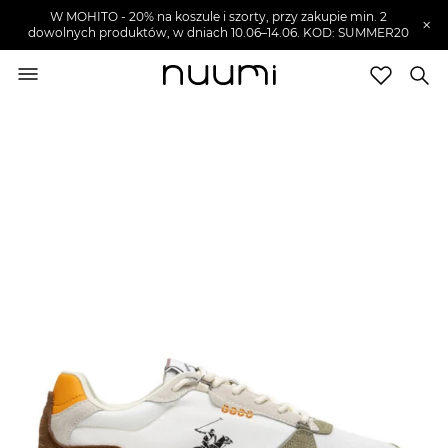
W MOHITO - 20% na koszule i szorty, przy zakupie min. 2
×
dowolnych produktów, w dniach 10.06–14.06. KOD: SUMMER20
nuumi.pl
>
Buty męskie
>
Sneakersy męskie
Marki
Trendy
SZUKAJ
Wyprzedaże