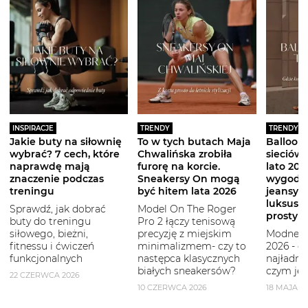
INSPIRACJE
TRENDY
TRENDY
Jakie buty na siłownię
To w tych butach Maja
Balloon 
wybrać? 7 cech, które
Chwalińska zrobiła
sieciówe
naprawdę mają
furorę na korcie.
lato 2026
znaczenie podczas
Sneakersy On mogą
wygodni
treningu
być hitem lata 2026
jeansy i
luksuso
Sprawdź, jak dobrać
Model On The Roger
prostym
buty do treningu
Pro 2 łączy tenisową
siłowego, bieżni,
precyzję z miejskim
Modne b
fitnessu i ćwiczeń
minimalizmem- czy to
2026 - g
funkcjonalnych
następca klasycznych
najładni
białych sneakersów?
czym je 
22 CZERWCA 2026
10 CZERWCA 2026
18 MAJA 2