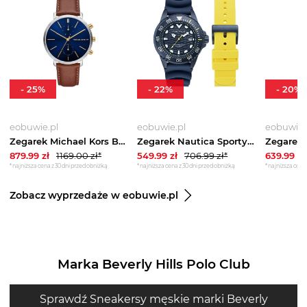
-
25
%
-
22
%
-
20
%
eobuwie.pl
eobuwie.pl
eobuwie.
Zegarek Michael Kors Blake MK9209 Brązowy
Zegarek Nautica Sporty SET NAPSDS506 Granatowy
879.99
zł
1169.00
zł*
549.99
zł
706.99
zł*
639.99
zł
*najniższa cena z 30 dni przed obniżką
*najniższa cena z 30 dni przed obniżką
*najniższa cena 
Zobacz wyprzedaże w eobuwie.pl
Marka Beverly Hills Polo Club
Sprawdź Sneakersy męskie marki Beverly