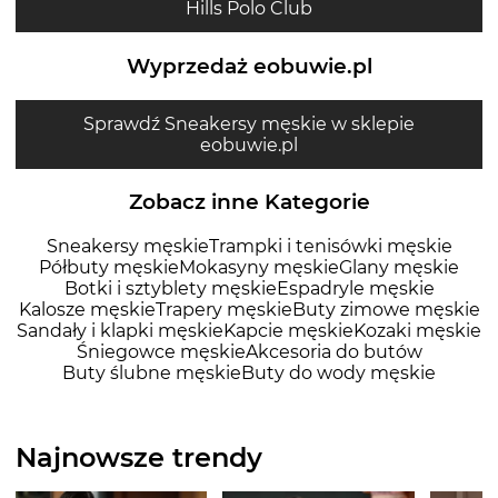
Hills Polo Club
Wyprzedaż eobuwie.pl
Sprawdź Sneakersy męskie w sklepie
eobuwie.pl
Zobacz inne Kategorie
Sneakersy męskie
Trampki i tenisówki męskie
Półbuty męskie
Mokasyny męskie
Glany męskie
Botki i sztyblety męskie
Espadryle męskie
Kalosze męskie
Trapery męskie
Buty zimowe męskie
Sandały i klapki męskie
Kapcie męskie
Kozaki męskie
Śniegowce męskie
Akcesoria do butów
Buty ślubne męskie
Buty do wody męskie
Najnowsze trendy