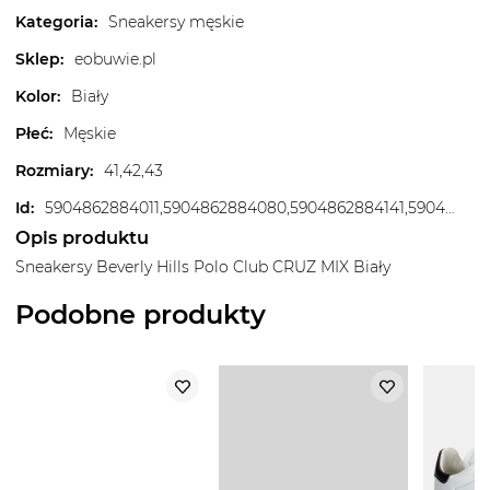
Kategoria
:
Sneakersy męskie
Sklep
:
eobuwie.pl
Kolor
:
Biały
Płeć
:
Męskie
Rozmiary
:
41,42,43
Id
:
5904862884011,5904862884080,5904862884141,5904862884189,5904862884226,5904862884318
Opis produktu
Sneakersy Beverly Hills Polo Club CRUZ MIX Biały
Podobne produkty