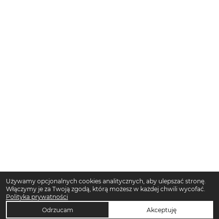
Używamy opcjonalnych cookies analitycznych, aby ulepszać stronę.
Włączymy je za Twoją zgodą, którą możesz w każdej chwili wycofać.
Polityka prywatności
Odrzucam
Akceptuję