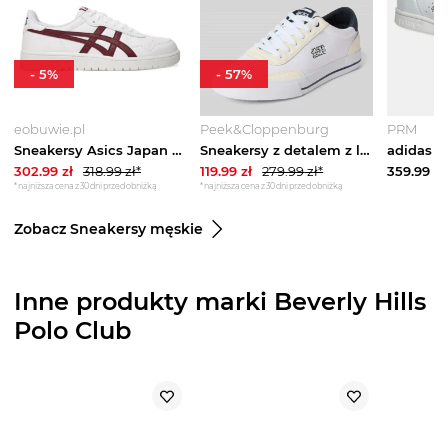
-
5
%
-
57
%
eobuwie.pl
Peek&Cloppenburg
PRM
Sneakersy Asics Japan S 1203A615 Biały
Sneakersy z detalem z logo model ‘ROB’ Jack&Jones Biały
302.99
zł
318.99
zł*
119.99
zł
279.99
zł*
359.99
zł
*najniższa cena z 30 dni przed obniżką
*najniższa cena z 30 dni przed obniżką
Zobacz Sneakersy męskie
Inne produkty marki Beverly Hills
Polo Club