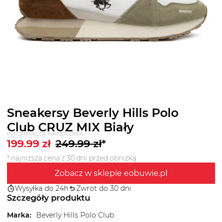
Sneakersy Beverly Hills Polo
Club CRUZ MIX Biały
INFORMACJA HANDLOWA
199.99
zł
249.99
zł
*
* najniższa cena z 30 dni przed obniżką
Zobacz w sklepie eobuwie.pl
Wysyłka do 24h
Zwrot do 30 dni
Szczegóły produktu
Marka
:
Beverly Hills Polo Club