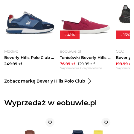
-
41
%
-
13
%
Modivo
eobuwie.pl
CCC
Beverly Hills Polo Club Sneakersy CRUZ MIX Granatowy
Tenisówki Beverly Hills Polo Club M-VSS24001 Bordowy
249.99
zł
76.99
zł
129.99
zł*
199.99
zł
*najniższa cena z 30 dni przed obniżką
*najniższa cena 
Zobacz markę Beverly Hills Polo Club
Wyprzedaż w eobuwie.pl