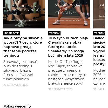
INSPIRACJE
TRENDY
TRENDY
Jakie buty na siłownię
To w tych butach Maja
Balloon 
wybrać? 7 cech, które
Chwalińska zrobiła
sieciówe
naprawdę mają
furorę na korcie.
lato 2026
znaczenie podczas
Sneakersy On mogą
wygodni
treningu
być hitem lata 2026
jeansy i
luksuso
Sprawdź, jak dobrać
Model On The Roger
prostym
buty do treningu
Pro 2 łączy tenisową
siłowego, bieżni,
precyzję z miejskim
Modne b
fitnessu i ćwiczeń
minimalizmem- czy to
2026 - g
funkcjonalnych
następca klasycznych
najładni
białych sneakersów?
czym je 
22 CZERWCA 2026
10 CZERWCA 2026
18 MAJA 2
Pokaż więcej