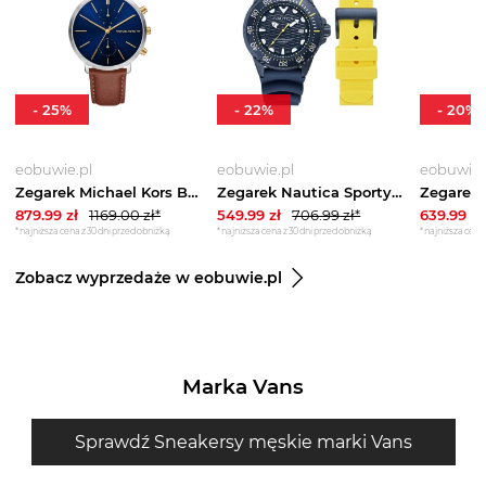
-
25
%
-
22
%
-
20
%
eobuwie.pl
eobuwie.pl
eobuwie.
Zegarek Michael Kors Blake MK9209 Brązowy
Zegarek Nautica Sporty SET NAPSDS506 Granatowy
879.99
zł
1169.00
zł*
549.99
zł
706.99
zł*
639.99
zł
*najniższa cena z 30 dni przed obniżką
*najniższa cena z 30 dni przed obniżką
*najniższa cena 
Zobacz wyprzedaże w eobuwie.pl
Marka Vans
Sprawdź Sneakersy męskie marki Vans