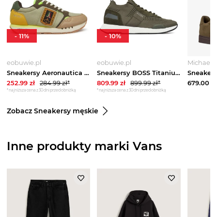
-
11
%
-
10
%
eobuwie.pl
eobuwie.pl
Michael K
Sneakersy Aeronautica Militare 251SC292CT3547 Zielony
Sneakersy BOSS Titanium 50498245 Zielony
252.99
zł
284.99
zł*
809.99
zł
899.99
zł*
679.00
zł
*najniższa cena z 30 dni przed obniżką
*najniższa cena z 30 dni przed obniżką
Zobacz Sneakersy męskie
Inne produkty marki Vans