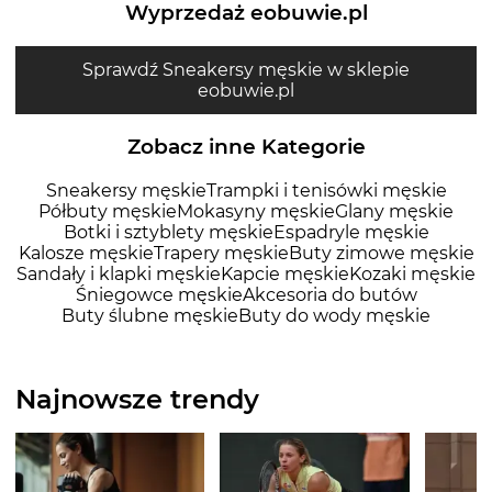
Wyprzedaż eobuwie.pl
Sprawdź Sneakersy męskie w sklepie
eobuwie.pl
Zobacz inne Kategorie
Sneakersy męskie
Trampki i tenisówki męskie
Półbuty męskie
Mokasyny męskie
Glany męskie
Botki i sztyblety męskie
Espadryle męskie
Kalosze męskie
Trapery męskie
Buty zimowe męskie
Sandały i klapki męskie
Kapcie męskie
Kozaki męskie
Śniegowce męskie
Akcesoria do butów
Buty ślubne męskie
Buty do wody męskie
Najnowsze trendy