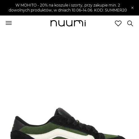
W MOHITO - 20% na koszule i szorty, przy zakupie min. 2
×
dowolnych produktów, w dniach 10.06–14.06. KOD: SUMMER20
nuumi.pl
>
Buty męskie
>
Sneakersy męskie
Marki
Trendy
SZUKAJ
Wyprzedaże