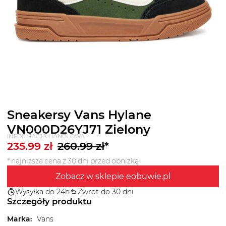
Sneakersy Vans Hylane
VN000D26YJ71 Zielony
INFORMACJA HANDLOWA
235.99
zł
260.99
zł
*
* najniższa cena z 30 dni przed obniżką
Zobacz w sklepie eobuwie.pl
Wysyłka do 24h
Zwrot do 30 dni
Szczegóły produktu
Marka
:
Vans