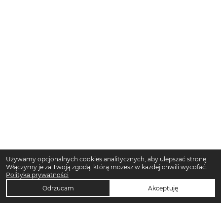
Używamy opcjonalnych cookies analitycznych, aby ulepszać stronę.
Włączymy je za Twoją zgodą, którą możesz w każdej chwili wycofać.
Polityka prywatności
Odrzucam
Akceptuję