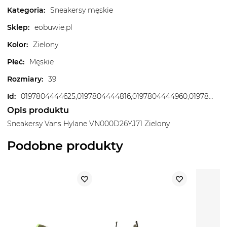
Kategoria
:
Sneakersy męskie
Sklep
:
eobuwie.pl
Kolor
:
Zielony
Płeć
:
Męskie
Rozmiary
:
39
Id
:
0197804444625,0197804444816,0197804444960,0197804445158,0197804445257,0197804445417,0197804445530,0197804445721,0197804445905,0197804445981,0197804446070,0197804446247,0197804446322,0197804446544
Opis produktu
Sneakersy Vans Hylane VN000D26YJ71 Zielony
Podobne produkty