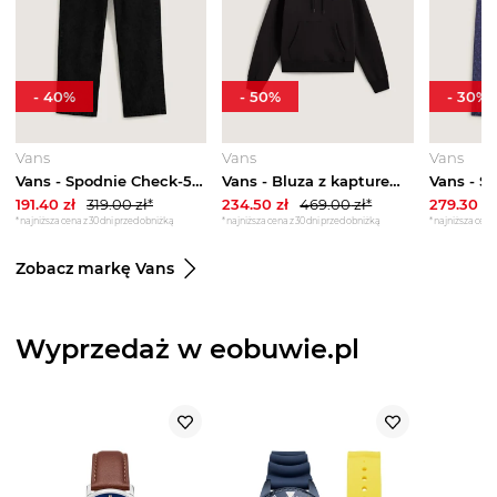
-
40
%
-
50
%
-
30
%
Vans
Vans
Vans
Vans - Spodnie Check-5 Loose Denim, male, Czarny
Vans - Bluza z kapturem OTW x Motherlan, male, Czarny
191.40
zł
319.00
zł*
234.50
zł
469.00
zł*
279.30
zł
*najniższa cena z 30 dni przed obniżką
*najniższa cena z 30 dni przed obniżką
*najniższa cena 
Zobacz markę Vans
Wyprzedaż w eobuwie.pl