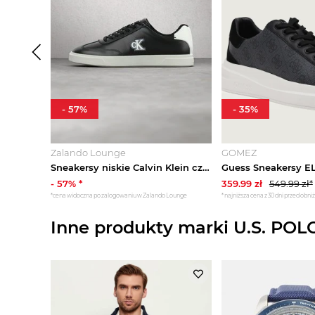
-
57
%
-
35
%
Zalando Lounge
GOMEZ
Sneakersy niskie Calvin Klein czarny
-
57
% *
359.99
zł
549.99
zł*
*cena widoczna po zalogowaniu w Zalando Lounge
*najniższa cena z 30 dni przed obni
Inne produkty marki U.S. POL