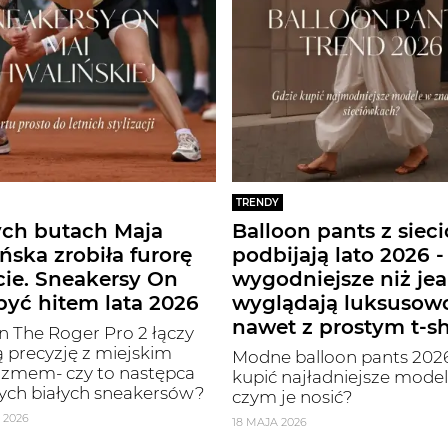
TRENDY
ych butach Maja
Balloon pants z siec
ńska zrobiła furorę
podbijają lato 2026 -
cie. Sneakersy On
wygodniejsze niż jea
yć hitem lata 2026
wyglądają luksusow
nawet z prostym t-s
 The Roger Pro 2 łączy
 precyzję z miejskim
Modne balloon pants 2026
izmem- czy to następca
kupić najładniejsze modele
ych białych sneakersów?
czym je nosić?
 2026
18 MAJA 2026