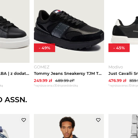
-
49
%
-
45
%
GOMEZ
Modivo
Guess Sneakersy ELBA | z dodatkiem skóry czarny
Tommy Jeans Sneakersy TJM TECHNICAL RUNNER ESS | z dodatkiem skóry czarny
249.99
zł
489.99
zł*
476.99
zł
859
żką
*najniższa cena z 30 dni przed obniżką
*najniższa cena z 30 dni 
O ASSN.