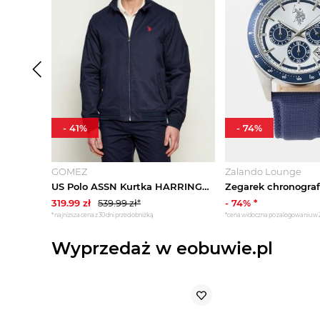
-
41
%
-
74
%
GOMEZ
Zalando Lounge
US Polo ASSN Kurtka HARRINGTON | Regular Fit granatowy
319.99
zł
539.99
zł*
-
74
% *
*najniższa cena z 30 dni przed obniżką
*cena widoczna po zalogowaniu w
Wyprzedaż w eobuwie.pl