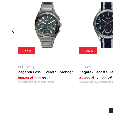
-
33
%
-
26
%
eobuwie.pl
eobuwie.pl
Zegarek Fossil Everett Chronograph FS6107 Szary
659.99
zł
979.99
zł*
588.99
zł
798.99
zł*
*najniższa cena z 30 dni przed obniżką
*najniższa cena z 30 dni przed obni