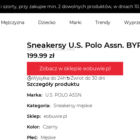
i szorty, przy zakupie min. 2 dowolnych produktów, w dniach 
Mężczyzna
Dziecko
Marki
Trendy
Wyprz
Sneakersy U.S. Polo Assn. B
INFORMACJA HANDLOWA
199.99
zł
Zobacz w sklepie eobuwie.pl
Wysyłka do 24h
Zwrot do 30 dni
Szczegóły produktu
Marka
:
U.S. POLO ASSN.
Kategoria
:
Sneakersy męskie
Sklep
:
eobuwie.pl
Kolor
:
Czarny
Płeć
:
Męskie