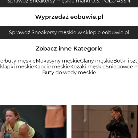
Sprawdź Sneakersy męskie marki U.S. POLO ASSN.
Wyprzedaż eobuwie.pl
Sprawdź Sneakersy męskie w sklepie eobuwie.pl
Zobacz inne Kategorie
ółbuty męskie
Mokasyny męskie
Glany męskie
Botki i sz
 klapki męskie
Kapcie męskie
Kozaki męskie
Śniegowce m
Buty do wody męskie