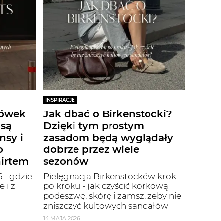
INSPIRACJE
iówek
Jak dbać o Birkenstocki?
 są
Dzięki tym prostym
nsy i
zasadom będą wyglądały
o
dobrze przez wiele
hirtem
sezonów
 - gdzie
Pielęgnacja Birkenstocków krok
 i z
po kroku - jak czyścić korkową
podeszwę, skórę i zamsz, żeby nie
zniszczyć kultowych sandałów
14 MAJA 2026