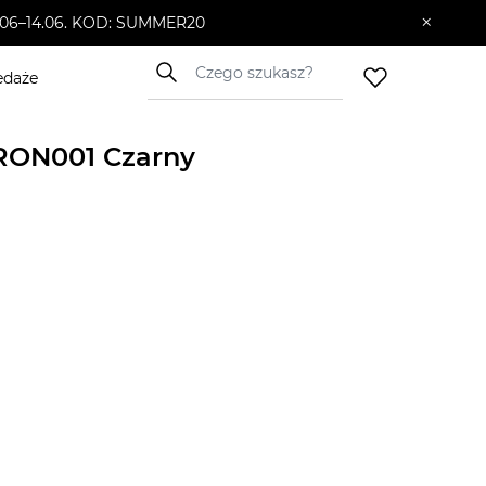
×
10.06–14.06. KOD: SUMMER20
edaże
YRON001 Czarny