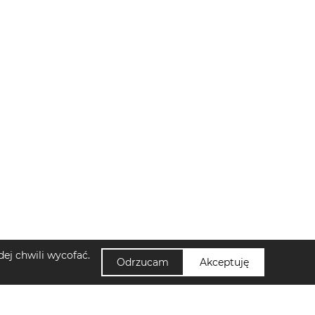
ej chwili wycofać.
Odrzucam
Akceptuję