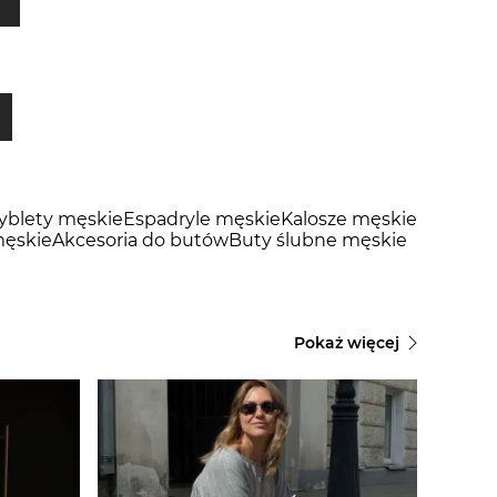
tyblety męskie
Espadryle męskie
Kalosze męskie
ęskie
Akcesoria do butów
Buty ślubne męskie
Pokaż więcej