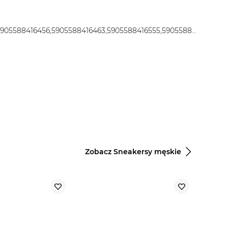
5905588416395,5905588416432,5905588416449,5905588416456,5905588416463,5905588416555,5905588416562
Zobacz Sneakersy męskie