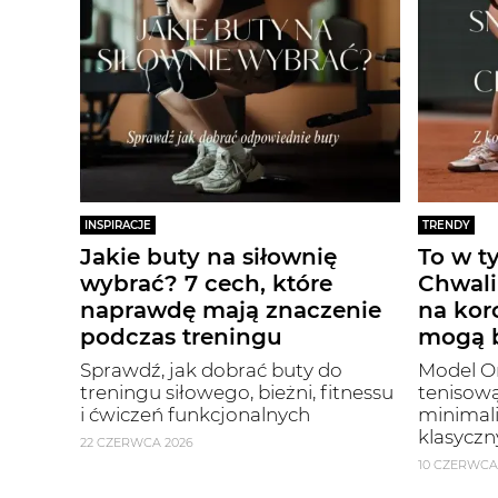
INSPIRACJE
TRENDY
Jakie buty na siłownię
To w t
wybrać? 7 cech, które
Chwali
naprawdę mają znaczenie
na kor
podczas treningu
mogą b
Sprawdź, jak dobrać buty do
Model On
treningu siłowego, bieżni, fitnessu
tenisową
i ćwiczeń funkcjonalnych
minimal
klasyczn
22 CZERWCA 2026
10 CZERWCA