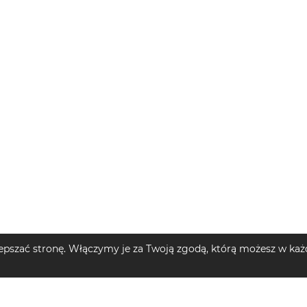
pszać stronę. Włączymy je za Twoją zgodą, którą możesz w każd