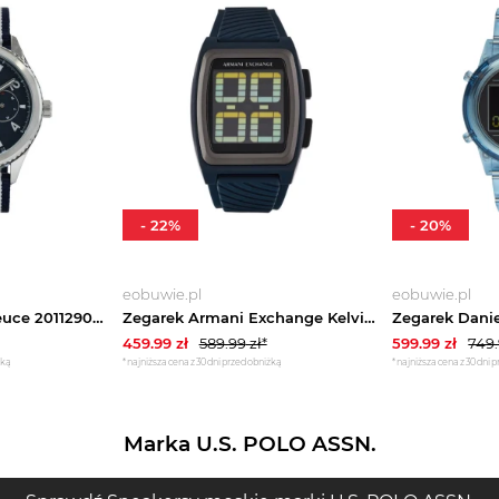
-
22
%
-
20
%
eobuwie.pl
eobuwie.pl
Zegarek Lacoste Deuce 2011290 Granatowy
Zegarek Armani Exchange Kelvin AX2970 Granatowy
459.99
zł
589.99
zł*
599.99
zł
749
żką
*najniższa cena z 30 dni przed obniżką
*najniższa cena z 30 dni 
Marka U.S. POLO ASSN.