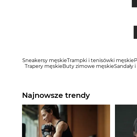
Sneakersy męskie
Trampki i tenisówki męskie
P
Trapery męskie
Buty zimowe męskie
Sandały i
Najnowsze trendy