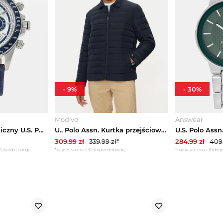
-
9
%
-
30
%
Modivo
Answear
Zegarek chronograficzny U.S. POLO ASSN. niebieski
U.. Polo Assn. Kurtka przejściowa MUP3559 Granatowy Regular Fit U.S. POLO ASSN.
309.99
zł
339.99
zł*
284.99
zł
409
 Zalando Lounge
*najniższa cena z 30 dni przed obniżką
*najniższa cena z 30 dni 