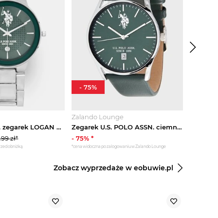
-
75
%
-
48
%
Zalando Lounge
Answear
U.S. Polo Assn. zegarek LOGAN srebrny
Zegarek U.S. POLO ASSN. ciemnozielony
.99
zł*
-
75
% *
224.99
z
przed obniżką
*cena widoczna po zalogowaniu w Zalando Lounge
*najniższa cena
Zobacz wyprzedaże w eobuwie.pl