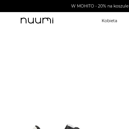
W MOHITO - 20% na koszule 
Kobieta
nuumi.pl
>
Buty męskie
>
Sneakersy męskie