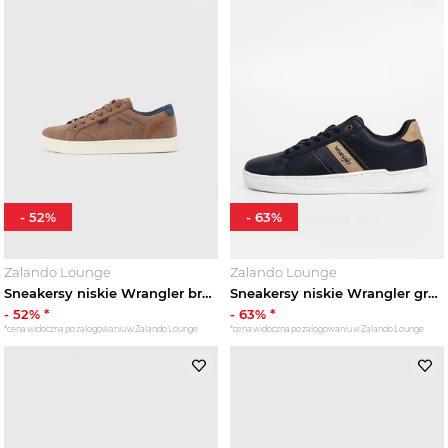
-
52
%
-
63
%
Zalando Lounge
Zalando Lounge
Sneakersy niskie Wrangler brązowy
Sneakersy niskie Wrangler granatowy
-
52
% *
-
63
% *
*cena widoczna po zalogowaniu w Zalando Lounge
*cena widoczna po zalogowaniu w Zalando Lounge