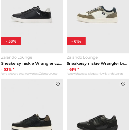
-
53
%
-
61
%
Zalando Lounge
Zalando Lounge
Sneakersy niskie Wrangler czarny
Sneakersy niskie Wrangler biały
-
53
% *
-
61
% *
*cena widoczna po zalogowaniu w Zalando Lounge
*cena widoczna po zalogowaniu w Zalando Lounge