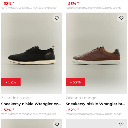
-
52
% *
-
53
% *
*cena widoczna po zalogowaniu w Zalando Lounge
*cena widoczna po zalogowaniu w Zalando Lounge
-
52
%
-
52
%
Zalando Lounge
Zalando Lounge
Sneakersy niskie Wrangler czarny
Sneakersy niskie Wrangler brązowy
-
52
% *
-
52
% *
*cena widoczna po zalogowaniu w Zalando Lounge
*cena widoczna po zalogowaniu w Zalando Lounge