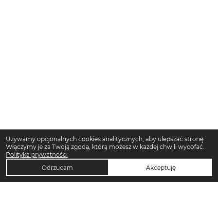
Używamy opcjonalnych cookies analitycznych, aby ulepszać stronę.
Włączymy je za Twoją zgodą, którą możesz w każdej chwili wycofać.
Polityka prywatności
Odrzucam
Akceptuję