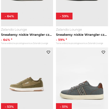
-
64
%
-
59
%
Zalando Lounge
Zalando Lounge
Sneakersy niskie Wrangler czarny
Sneakersy niskie Wrangler czarny
-
64
% *
-
59
% *
*cena widoczna po zalogowaniu w Zalando Lounge
*cena widoczna po zalogowaniu w Zalando Lounge
-
53
%
-
51
%