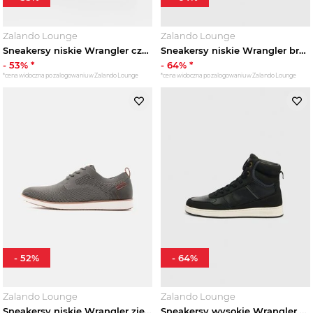
Zalando Lounge
Zalando Lounge
Sneakersy niskie Wrangler czarny
Sneakersy niskie Wrangler brązowy
-
53
% *
-
64
% *
*cena widoczna po zalogowaniu w Zalando Lounge
*cena widoczna po zalogowaniu w Zalando Lounge
-
52
%
-
64
%
Zalando Lounge
Zalando Lounge
Sneakersy niskie Wrangler zielony
Sneakersy wysokie Wrangler czarny