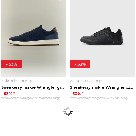
-
53
%
-
53
%
Zalando Lounge
Zalando Lounge
Sneakersy niskie Wrangler granatowy
Sneakersy niskie Wrangler czarny
-
53
% *
-
53
% *
*cena widoczna po zalogowaniu w Zalando Lounge
*cena widoczna po zalogowaniu w Zalando Lounge