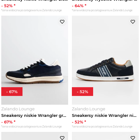
-
52
% *
-
64
% *
*cena widoczna po zalogowaniu w Zalando Lounge
*cena widoczna po zalogowaniu w Zalando Lounge
-
67
%
-
52
%
Zalando Lounge
Zalando Lounge
Sneakersy niskie Wrangler granatowy
Sneakersy niskie Wrangler niebieski
-
67
% *
-
52
% *
*cena widoczna po zalogowaniu w Zalando Lounge
*cena widoczna po zalogowaniu w Zalando Lounge