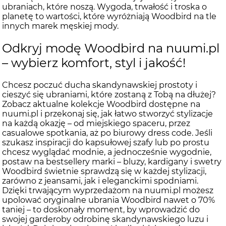
ubraniach, które noszą. Wygoda, trwałość i troska o
planetę to wartości, które wyróżniają Woodbird na tle
innych marek męskiej mody.
Odkryj modę Woodbird na nuumi.pl
– wybierz komfort, styl i jakość!
Chcesz poczuć ducha skandynawskiej prostoty i
cieszyć się ubraniami, które zostaną z Tobą na dłużej?
Zobacz aktualne kolekcje Woodbird dostępne na
nuumi.pl i przekonaj się, jak łatwo stworzyć stylizacje
na każdą okazję – od miejskiego spaceru, przez
casualowe spotkania, aż po biurowy dress code. Jeśli
szukasz inspiracji do kapsułowej szafy lub po prostu
chcesz wyglądać modnie, a jednocześnie wygodnie,
postaw na bestsellery marki – bluzy, kardigany i swetry
Woodbird świetnie sprawdzą się w każdej stylizacji,
zarówno z jeansami, jak i eleganckimi spodniami.
Dzięki trwającym wyprzedażom na nuumi.pl możesz
upolować oryginalne ubrania Woodbird nawet o 70%
taniej – to doskonały moment, by wprowadzić do
swojej garderoby odrobinę skandynawskiego luzu i