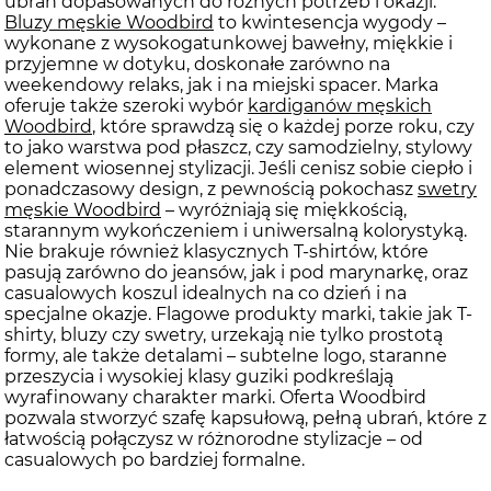
ubrań dopasowanych do różnych potrzeb i okazji.
Bluzy męskie Woodbird
to kwintesencja wygody –
wykonane z wysokogatunkowej bawełny, miękkie i
przyjemne w dotyku, doskonałe zarówno na
weekendowy relaks, jak i na miejski spacer. Marka
oferuje także szeroki wybór
kardiganów męskich
Woodbird
, które sprawdzą się o każdej porze roku, czy
to jako warstwa pod płaszcz, czy samodzielny, stylowy
element wiosennej stylizacji. Jeśli cenisz sobie ciepło i
ponadczasowy design, z pewnością pokochasz
swetry
męskie Woodbird
– wyróżniają się miękkością,
starannym wykończeniem i uniwersalną kolorystyką.
Nie brakuje również klasycznych T-shirtów, które
pasują zarówno do jeansów, jak i pod marynarkę, oraz
casualowych koszul idealnych na co dzień i na
specjalne okazje. Flagowe produkty marki, takie jak T-
shirty, bluzy czy swetry, urzekają nie tylko prostotą
formy, ale także detalami – subtelne logo, staranne
przeszycia i wysokiej klasy guziki podkreślają
wyrafinowany charakter marki. Oferta Woodbird
pozwala stworzyć szafę kapsułową, pełną ubrań, które z
łatwością połączysz w różnorodne stylizacje – od
casualowych po bardziej formalne.