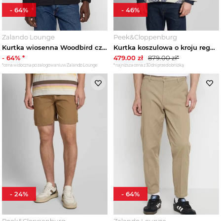
-
64
%
-
46
%
Zalando Lounge
Peek&Cloppenburg
Kurtka wiosenna Woodbird czarny
Kurtka koszulowa o kroju regular fit z kołnierzykiem typu cutaway model ‘JAQUARD’ Woodbird Królewski niebieski
-
64
% *
479.00
zł
879.00
zł*
*cena widoczna po zalogowaniu w Zalando Lounge
*najniższa cena z 30 dni przed obniżką
-
24
%
-
64
%
Peek&Cloppenburg
Zalando Lounge