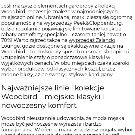
Jeśli marzysz o elementach garderoby z kolekcji
Woodbird, możesz je znaleźć w najmodniejszych
miejscach online. Ubrania tej marki cieszą się ogromną
popularnością na
wyprzedaży Peek&Cloppenburg
,
gdzie regularnie pojawiają się limitowane kolekcje,
rabaty oraz oferty specjalne – czasem taniej nawet o
70%! Warto zajrzeć także na
wyprzedaż Zalando
Lounge
, gdzie dostępne są ekskluzywne okazje na
Woodbird – to doskonały sposób na smart shopping i
uzupełnienie szafy o ponadczasowe klasyki w
wyjątkowych cenach. W obu miejscach czeka szeroki
wybór produktów: od klasycznych koszul, przez
modne bluzy, aż po swetry i stylowe kardigany.
Najważniejsze linie i kolekcje
Woodbird – miejskie klasyki i
nowoczesny komfort
Woodbird nieustannie udowadnia, że moda męska
może być jednocześnie wyrazista i bardzo
funkcjonalna. W ofercie marki znajdziesz bogaty wybór