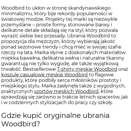
Woodbird to ukłon w stronę skandynawskiego
minimalizmu, który bije rekordy popularności w
światowej modzie. Projekty tej marki są niezwykle
przemyślane – proste formy, stonowane barwy i
delikatne detale składają się na styl, który pozwala
wyrazić siebie bez przesady. Ubrania Woodbird to
propozycja dla mężczyzn, którzy wybierają jakość
ponad sezonowe trendy i chcą mieć w swojej szafie
rzeczy na lata. Marka słynie z doskonałych materiałów:
miękka bawełna, delikatna wełna i naturalne tkaniny
gwarantują nie tylko wygodę, ale także wyjątkową
trwałość. Bestsellerowe
T-shirty męskie Woodbird
oraz
koszule casualowe męskie Woodbird
to flagowe
produkty, które podbiły serca miłośników prostoty i
miejskiego stylu. Marka zasłynęła także z wygodnych,
praktycznych
szortów męskich Woodbird
, które
sprawdzają się zarówno w trakcie letnich spacerów, jak
i w codziennych stylizacjach do pracy czy szkoły.
Gdzie kupić oryginalne ubrania
Woodbird?