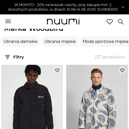
W MOHITO - 20% na koszule i szorty, przy zakupie min. 2
×
dowolnych produktów, w dniach 10.06–14.06. KOD: SUMMER20
nuumi.pl
>
Marki
>
Woodbird
Marka Woodbird
Marki
Ubrania damskie
Ubrania męskie
Moda sportowa męska
Trendy
SZUKAJ
Filtry
237
produktów
Wyprzedaże