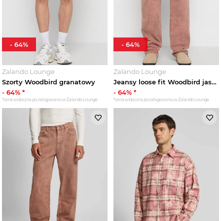
-
64
%
-
64
%
Zalando Lounge
Zalando Lounge
Szorty Woodbird granatowy
Jeansy loose fit Woodbird jasnoczerwony
-
64
% *
-
64
% *
*cena widoczna po zalogowaniu w Zalando Lounge
*cena widoczna po zalogowaniu w Zalando Lounge