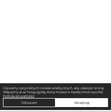
Używamy opcjonalnych cookies analitycznych, aby ulepszać stronę.
Włączymy je za Twoją zgodą, którą możesz w każdej chwili wycofać.
Polityka prywatności
Odrzucam
Akceptuję