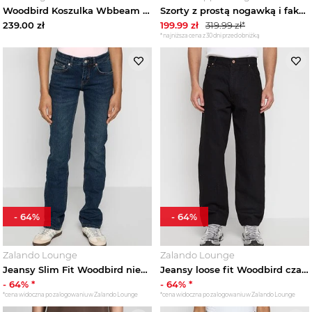
Woodbird Koszulka Wbbeam schwarz czarny
Szorty z prostą nogawką i fakturowanym wzorem model ‘Ben' Woodbird
239.00
zł
199.99
zł
319.99
zł*
*najniższa cena z 30 dni przed obniżką
-
64
%
-
64
%
Zalando Lounge
Zalando Lounge
Jeansy Slim Fit Woodbird niebieski
Jeansy loose fit Woodbird czarny
-
64
% *
-
64
% *
*cena widoczna po zalogowaniu w Zalando Lounge
*cena widoczna po zalogowaniu w Zalando Lounge