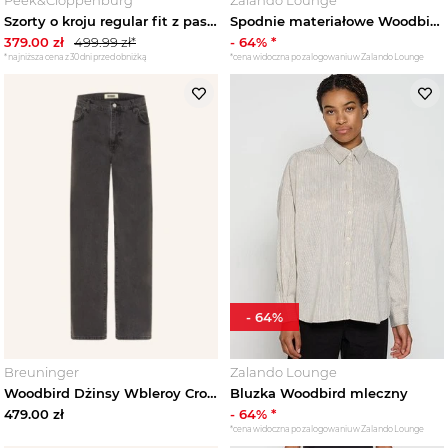
Szorty o kroju regular fit z paskiem model ‘Choi’ Woodbird Jasnobrązowy
Spodnie materiałowe Woodbird piaskowy
379.00
zł
499.99
zł*
-
64
% *
*najniższa cena z 30 dni przed obniżką
*cena widoczna po zalogowaniu w Zalando Lounge
-
64
%
Breuninger
Zalando Lounge
Woodbird Dżinsy Wbleroy Crow O Kroju Regular Fit schwarz czarny
Bluzka Woodbird mleczny
479.00
zł
-
64
% *
*cena widoczna po zalogowaniu w Zalando Lounge