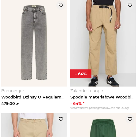
-
64
%
Breuninger
Zalando Lounge
Woodbird Dżinsy O Regularnym Kroju grau szary
Spodnie materiałowe Woodbird piaskowy
479.00
zł
-
64
% *
*cena widoczna po zalogowaniu w Zalando Lounge