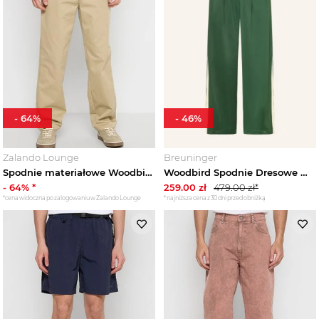
-
64
%
-
46
%
Zalando Lounge
Breuninger
Spodnie materiałowe Woodbird piaskowy
Woodbird Spodnie Dresowe Wbchang gruen
-
64
% *
259.00
zł
479.00
zł*
*cena widoczna po zalogowaniu w Zalando Lounge
*najniższa cena z 30 dni przed obniżką