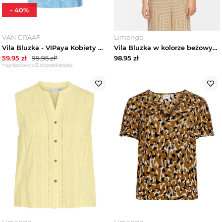
-
40
%
VAN GRAAF
Limango
Vila Bluzka - VIPaya Kobiety wiskoza niebieski
Vila Bluzka w kolorze beżowym rozmiar: 40
59.95
zł
99.95
zł*
98.95
zł
*najniższa cena z 30 dni przed obniżką
Limango
Limango