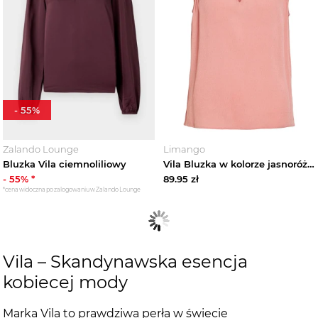
-
55
%
Zalando Lounge
Limango
Bluzka Vila ciemnoliliowy
Vila Bluzka w kolorze jasnoróżowym rozmiar: 34
-
55
% *
89.95
zł
*cena widoczna po zalogowaniu w Zalando Lounge
Vila – Skandynawska esencja
kobiecej mody
Marka Vila to prawdziwa perła w świecie