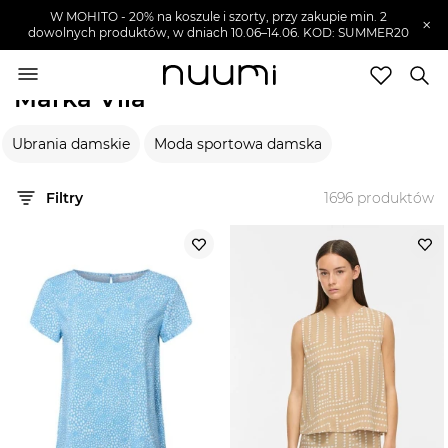
W MOHITO - 20% na koszule i szorty, przy zakupie min. 2
×
dowolnych produktów, w dniach 10.06–14.06. KOD: SUMMER20
nuumi.pl
>
Marki
>
Vila
Marka Vila
Marki
Ubrania damskie
Moda sportowa damska
Trendy
SZUKAJ
Filtry
1696
produktów
Wyprzedaże