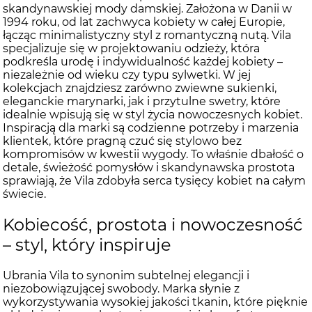
skandynawskiej mody damskiej. Założona w Danii w
1994 roku, od lat zachwyca kobiety w całej Europie,
łącząc minimalistyczny styl z romantyczną nutą. Vila
specjalizuje się w projektowaniu odzieży, która
podkreśla urodę i indywidualność każdej kobiety –
niezależnie od wieku czy typu sylwetki. W jej
kolekcjach znajdziesz zarówno zwiewne sukienki,
eleganckie marynarki, jak i przytulne swetry, które
idealnie wpisują się w styl życia nowoczesnych kobiet.
Inspiracją dla marki są codzienne potrzeby i marzenia
klientek, które pragną czuć się stylowo bez
kompromisów w kwestii wygody. To właśnie dbałość o
detale, świeżość pomysłów i skandynawska prostota
sprawiają, że Vila zdobyła serca tysięcy kobiet na całym
świecie.
Kobiecość, prostota i nowoczesność
– styl, który inspiruje
Ubrania Vila to synonim subtelnej elegancji i
niezobowiązującej swobody. Marka słynie z
wykorzystywania wysokiej jakości tkanin, które pięknie