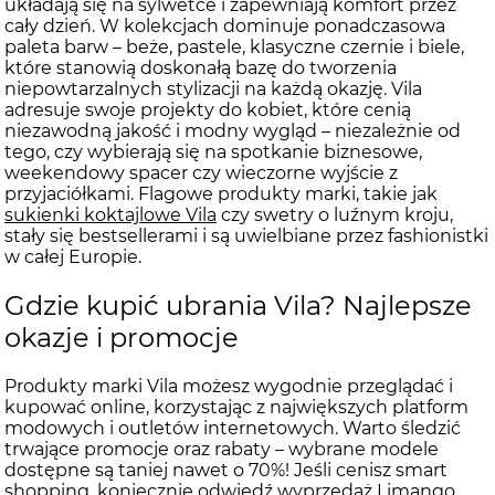
układają się na sylwetce i zapewniają komfort przez
cały dzień. W kolekcjach dominuje ponadczasowa
paleta barw – beże, pastele, klasyczne czernie i biele,
które stanowią doskonałą bazę do tworzenia
niepowtarzalnych stylizacji na każdą okazję. Vila
adresuje swoje projekty do kobiet, które cenią
niezawodną jakość i modny wygląd – niezależnie od
tego, czy wybierają się na spotkanie biznesowe,
weekendowy spacer czy wieczorne wyjście z
przyjaciółkami. Flagowe produkty marki, takie jak
sukienki koktajlowe Vila
czy swetry o luźnym kroju,
stały się bestsellerami i są uwielbiane przez fashionistki
w całej Europie.
Gdzie kupić ubrania Vila? Najlepsze
okazje i promocje
Produkty marki Vila możesz wygodnie przeglądać i
kupować online, korzystając z największych platform
modowych i outletów internetowych. Warto śledzić
trwające promocje oraz rabaty – wybrane modele
dostępne są taniej nawet o 70%! Jeśli cenisz smart
shopping, koniecznie odwiedź
wyprzedaż Limango
,