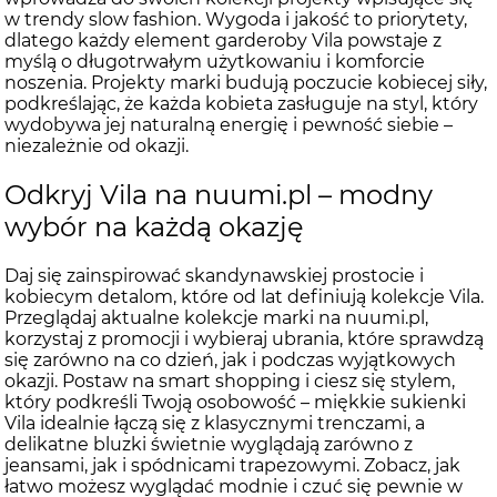
w trendy slow fashion. Wygoda i jakość to priorytety,
dlatego każdy element garderoby Vila powstaje z
myślą o długotrwałym użytkowaniu i komforcie
noszenia. Projekty marki budują poczucie kobiecej siły,
podkreślając, że każda kobieta zasługuje na styl, który
wydobywa jej naturalną energię i pewność siebie –
niezależnie od okazji.
Odkryj Vila na nuumi.pl – modny
wybór na każdą okazję
Daj się zainspirować skandynawskiej prostocie i
kobiecym detalom, które od lat definiują kolekcje Vila.
Przeglądaj aktualne kolekcje marki na nuumi.pl,
korzystaj z promocji i wybieraj ubrania, które sprawdzą
się zarówno na co dzień, jak i podczas wyjątkowych
okazji. Postaw na smart shopping i ciesz się stylem,
który podkreśli Twoją osobowość – miękkie sukienki
Vila idealnie łączą się z klasycznymi trenczami, a
delikatne bluzki świetnie wyglądają zarówno z
jeansami, jak i spódnicami trapezowymi. Zobacz, jak
łatwo możesz wyglądać modnie i czuć się pewnie w