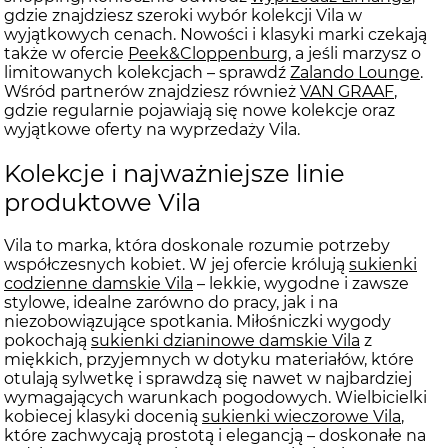
gdzie znajdziesz szeroki wybór kolekcji Vila w
wyjątkowych cenach. Nowości i klasyki marki czekają
także w ofercie
Peek&Cloppenburg
, a jeśli marzysz o
limitowanych kolekcjach – sprawdź
Zalando Lounge
.
Wśród partnerów znajdziesz również
VAN GRAAF
,
gdzie regularnie pojawiają się nowe kolekcje oraz
wyjątkowe oferty na wyprzedaży Vila.
Kolekcje i najważniejsze linie
produktowe Vila
Vila to marka, która doskonale rozumie potrzeby
współczesnych kobiet. W jej ofercie królują
sukienki
codzienne damskie Vila
– lekkie, wygodne i zawsze
stylowe, idealne zarówno do pracy, jak i na
niezobowiązujące spotkania. Miłośniczki wygody
pokochają
sukienki dzianinowe damskie Vila
z
miękkich, przyjemnych w dotyku materiałów, które
otulają sylwetkę i sprawdzą się nawet w najbardziej
wymagających warunkach pogodowych. Wielbicielki
kobiecej klasyki docenią
sukienki wieczorowe Vila
,
które zachwycają prostotą i elegancją – doskonałe na