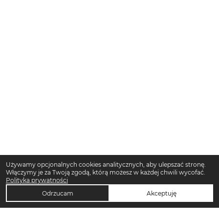
Używamy opcjonalnych cookies analitycznych, aby ulepszać stronę.
Włączymy je za Twoją zgodą, którą możesz w każdej chwili wycofać.
Polityka prywatności
Odrzucam
Akceptuję