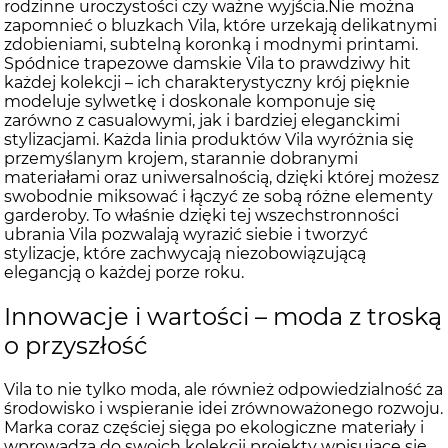
rodzinne uroczystości czy ważne wyjścia.Nie można
zapomnieć o bluzkach Vila, które urzekają delikatnymi
zdobieniami, subtelną koronką i modnymi printami.
Spódnice trapezowe damskie Vila to prawdziwy hit
każdej kolekcji – ich charakterystyczny krój pięknie
modeluje sylwetkę i doskonale komponuje się
zarówno z casualowymi, jak i bardziej eleganckimi
stylizacjami. Każda linia produktów Vila wyróżnia się
przemyślanym krojem, starannie dobranymi
materiałami oraz uniwersalnością, dzięki której możesz
swobodnie miksować i łączyć ze sobą różne elementy
garderoby. To właśnie dzięki tej wszechstronności
ubrania Vila pozwalają wyrazić siebie i tworzyć
stylizacje, które zachwycają niezobowiązującą
elegancją o każdej porze roku.
Innowacje i wartości – moda z troską
o przyszłość
Vila to nie tylko moda, ale również odpowiedzialność za
środowisko i wspieranie idei zrównoważonego rozwoju.
Marka coraz częściej sięga po ekologiczne materiały i
wprowadza do swoich kolekcji projekty wpisujące się