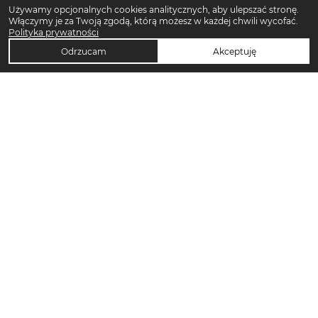
Używamy opcjonalnych cookies analitycznych, aby ulepszać stronę.
Włączymy je za Twoją zgodą, którą możesz w każdej chwili wycofać.
Polityka prywatności
Odrzucam
Akceptuję
TOP KATEGORIE DAMSKIE
Trencze damskie
Klapki płaskie damskie
Sukienki midi damskie
Sukienki maxi damskie
Klapki damskie
Torebki crossbody
Sandały damskie
Torebki tote bag
Sukienki codzienne damskie
Sandały na koturnie
Pierścionki
Sandały na obcasie