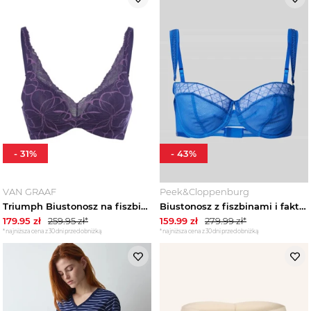
-
31
%
-
43
%
VAN GRAAF
Peek&Cloppenburg
Triumph Biustonosz na fiszbinach - Body Make-Up Illusion Lace Kobiety lila
Biustonosz z fiszbinami i fakturowanym wzorem Triumph Królewski niebieski
179.95
zł
259.95
zł*
159.99
zł
279.99
zł*
*najniższa cena z 30 dni przed obniżką
*najniższa cena z 30 dni przed obniżką