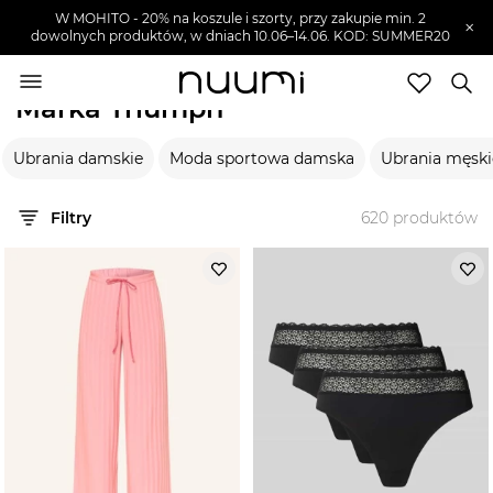
W MOHITO - 20% na koszule i szorty, przy zakupie min. 2
×
dowolnych produktów, w dniach 10.06–14.06. KOD: SUMMER20
nuumi.pl
>
Marki
>
Triumph
Marka Triumph
Marki
Ubrania damskie
Moda sportowa damska
Ubrania męski
Trendy
SZUKAJ
Filtry
620
produktów
Wyprzedaże