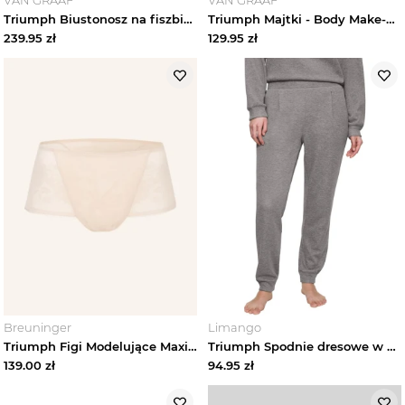
Triumph Biustonosz na fiszbinach - Illusion Curve Kobiety czarny
Triumph Majtki - Body Make-Up Illusion Lace Shorty Kobiety czarny
239.95
zł
129.95
zł
Breuninger
Limango
Triumph Figi Modelujące Maxi Wild Rose Sensation beige
Triumph Spodnie dresowe w kolorze szarym rozmiar: 40
139.00
zł
94.95
zł