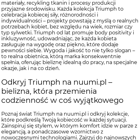
materiały, recykling tkanin i procesy produkcji
przyjazne środowisku. Każda kolekcja Triumph to
celebracja kobiecej siły, różnorodności i
indywidualności – projekty powstają z myślą o realnych
potrzebach kobiet, bez względu na wiek, rozmiar czy
typ sylwetki. Triumph od lat promuje body positivity i
inkluzywność, udowadniając, że każda kobieta
zasługuje na wygodę oraz piękno, które dodaje
pewności siebie. Wygoda i jakość to nie tylko slogan –
to realna obietnica, którą marka konsekwentnie
spełnia, oferując bieliznę idealną do pracy, na specjalne
okazje, jak i na co dzień.
Odkryj Triumph na nuumi.pl –
bielizna, która przemienia
codzienność w coś wyjątkowego
Poznaj świat Triumph na nuumi.pl i odkryj kolekcje,
które podkreślą Twoją kobiecość w każdej sytuacji.
Zainspiruj się stylem, w którym komfort idzie w parze z
elegancją, a ponadczasowe wzornictwo z
nowoczesnymi technologiami. Zajrzyj do najnowszych