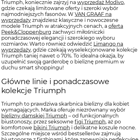
Triumph, koniecznie zajrzyj na
wyprzedaż Modivo
,
gdzie czekają limitowane oferty i szeroki wybór
najmodniejszych fasonów. W
VAN GRAAF na
wyprzedaży
znajdziesz klasyczne i nowoczesne
modele Triumph w atrakcyjnych cenach, a
oferta
Peek&Cloppenburg
zachwyci miłośniczki
ponadczasowej elegancji i szerokiego wyboru
rozmiarów. Warto również odwiedzić
Limango na
wyprzedaży
, gdzie czekają wyselekcjonowane kolekcje
Triumph taniej nawet o 70%. To idealna okazja, by
uzupełnić swoją garderobę o bieliznę premium w
duchu smart shoppingu!
Główne linie i ponadczasowe
kolekcje Triumph
Triumph to prawdziwa skarbnica bielizny dla kobiet
wymagających. Marka oferuje niezrównany wybór
bielizny damskiej Triumph
– od funkcjonalnych
biustonoszy, przez seksowne
figi Triumph
, aż po
komfortowe
bikini Triumph
i delikatne koszule nocne.
Szczególne miejsce wśród bestsellerów zajmują
biustonosze z fiszbinami, które zapewniają perfekcyjne