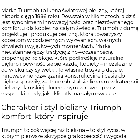
Marka Triumph to ikona światowej bielizny, której
historia sięga 1886 roku. Powstała w Niemczech, a dziś
jest synonimem innowacyjności oraz niezrównanego
komfortu dla kobiet na całym świecie. Triumph z dumą
projektuje i produkuje bieliznę, która towarzyszy
kobietom w codziennych wyzwaniach, ważnych
chwilach i wyjątkowych momentach. Marka
nieustannie łączy tradycję z nowoczesnością,
proponując kolekcje, które podkreślają naturalne
piękno i pewność siebie każdej kobiety – niezależnie
od wieku czy sylwetki. To właśnie troska o detale,
innowacyjne rozwiązania konstrukcyjne i pasja do
piękna sprawiły, że Triumph stał się liderem w kategorii
bielizny damskiej, docenianym zarówno przez
ekspertki mody, jak i klientki na całym świecie.
Charakter i styl bielizny Triumph –
komfort, który inspiruje
Triumph to coś więcej niż bielizna – to styl życia, w
którym pierwsze skrzypce gra kobiecość i wygoda.