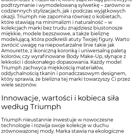
podtrzymanie i wymodelowaną sylwetkę – zarówno w
codziennych stylizacjach, jak i podczas wyjątkowych
okazji. Triumph nie zapomina również o kobietach,
które stawiają na minimalizm i naturalność – w
kolekcjach marki bez trudu znajdziesz biustonosze
miękkie, modele bezszwowe, a także bieliznę
modelującą, która podkreśli atuty Twojej figury. Warto
zwrócić uwagę na niepowtarzalne linie takie jak
Amourette, z ikoniczną koronką i uniwersalną paletą
kolorów, czy wyrafinowane Body Make-Up, słynące z
lekkości i doskonałego dopasowania. Każdy model
Triumph zachwyca miękkością materiałów,
oddychalnością tkanin i ponadczasowym designem,
który sprawia, że bielizna tej marki towarzyszy Ci przez
wiele sezonów.
Innowacje, wartości i kobieca siła
według Triumph
Triumph nieustannie inwestuje w nowoczesne
technologie i rozwija swoje kolekcje w duchu
zrównoważonej mody. Marka stawia na ekologiczne