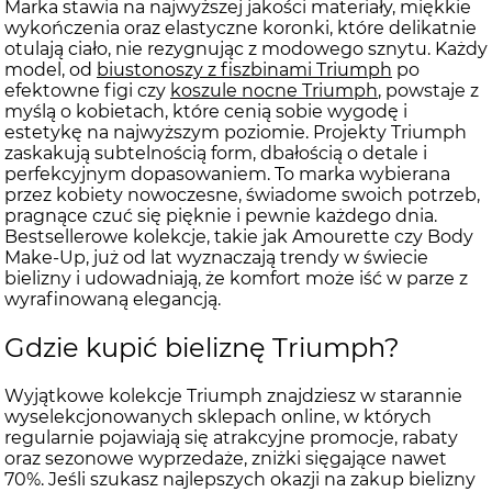
Marka stawia na najwyższej jakości materiały, miękkie
wykończenia oraz elastyczne koronki, które delikatnie
otulają ciało, nie rezygnując z modowego sznytu. Każdy
model, od
biustonoszy z fiszbinami Triumph
po
efektowne figi czy
koszule nocne Triumph
, powstaje z
myślą o kobietach, które cenią sobie wygodę i
estetykę na najwyższym poziomie. Projekty Triumph
zaskakują subtelnością form, dbałością o detale i
perfekcyjnym dopasowaniem. To marka wybierana
przez kobiety nowoczesne, świadome swoich potrzeb,
pragnące czuć się pięknie i pewnie każdego dnia.
Bestsellerowe kolekcje, takie jak Amourette czy Body
Make-Up, już od lat wyznaczają trendy w świecie
bielizny i udowadniają, że komfort może iść w parze z
wyrafinowaną elegancją.
Gdzie kupić bieliznę Triumph?
Wyjątkowe kolekcje Triumph znajdziesz w starannie
wyselekcjonowanych sklepach online, w których
regularnie pojawiają się atrakcyjne promocje, rabaty
oraz sezonowe wyprzedaże, zniżki sięgające nawet
70%. Jeśli szukasz najlepszych okazji na zakup bielizny