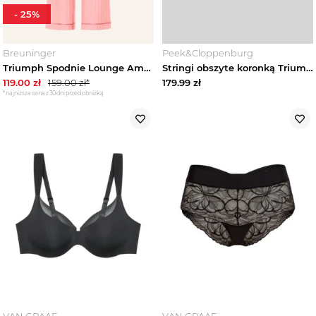
-
25
%
Breuninger
Peek&Cloppenburg
Triumph Spodnie Lounge Amourette Jacquard rosa różowy
Stringi obszyte koronką Triumph Czarny
119.00
zł
159.00
zł*
179.99
zł
*najniższa cena z 30 dni przed obniżką
VAN GRAAF
VAN GRAAF