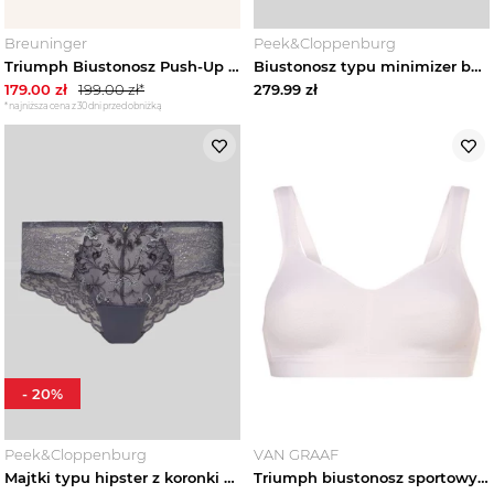
Breuninger
Peek&Cloppenburg
Triumph Biustonosz Push-Up Comfort Glam weiss
Biustonosz typu minimizer bez fiszbin model ‘Amourette’ Triumph Beżowy
179.00
zł
199.00
zł*
279.99
zł
*najniższa cena z 30 dni przed obniżką
-
20
%
Peek&Cloppenburg
VAN GRAAF
Majtki typu hipster z koronki model ‘Sensual Spotlight’ Triumph Średnioszary
Triumph biustonosz sportowy Kobiety biały