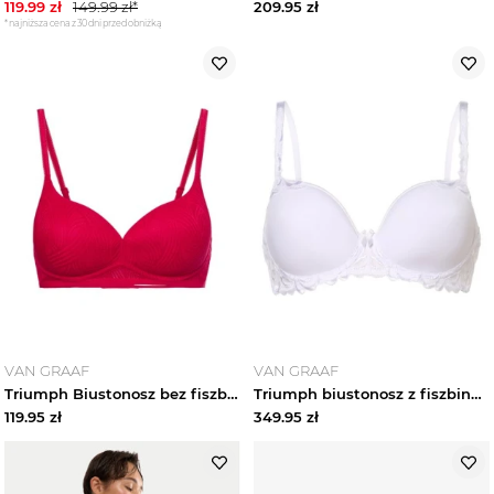
119.99
zł
149.99
zł*
209.95
zł
*najniższa cena z 30 dni przed obniżką
VAN GRAAF
VAN GRAAF
Triumph Biustonosz bez fiszbin Kobiety czerwony
Triumph biustonosz z fiszbinami Kobiety Sztuczne włókno biały
119.95
zł
349.95
zł