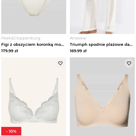
Peek&Cloppenburg
Answear
Figi z obszyciem koronką model ‘LIFT SMART’ Triumph Złamany biały
Triumph spodnie plażowe damskie Beach MyWear beżowy
179.99
zł
169.99
zł
-
10
%