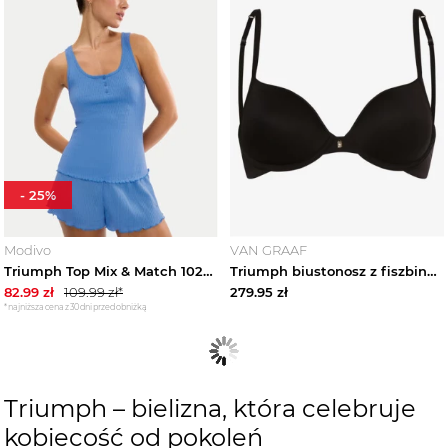
-
25
%
Modivo
VAN GRAAF
Triumph Top Mix & Match 10227215 Niebieski Regular Fit
Triumph biustonosz z fiszbinami Kobiety Sztuczne włókno czarny
82.99
zł
109.99
zł*
279.95
zł
*najniższa cena z 30 dni przed obniżką
Triumph – bielizna, która celebruje
kobiecość od pokoleń