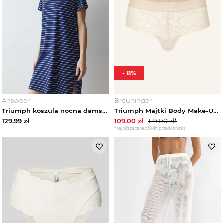
-
8
%
Answear
Breuninger
Triumph koszula nocna damska bawełniana granatowy
Triumph Majtki Body Make-Up Illusion Lace beige
129.99
zł
109.00
zł
119.00
zł*
*najniższa cena z 30 dni przed obniżką