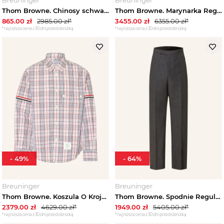
Thom Browne. Chinosy schwarz CZARNY
Thom Browne. Marynarka Regular Fit blau
865.00
zł
2985.00
zł*
3455.00
zł
6355.00
zł*
*najniższa cena z 30 dni przed obniżką
*najniższa cena z 30 dni przed obniżką
-
49
%
-
64
%
Breuninger
Breuninger
Thom Browne. Koszula O Kroju Comfort Fit rot
Thom Browne. Spodnie Regular Fit grau CZIEMNOSZARY
2379.00
zł
4629.00
zł*
1949.00
zł
5405.00
zł*
*najniższa cena z 30 dni przed obniżką
*najniższa cena z 30 dni przed obniżką