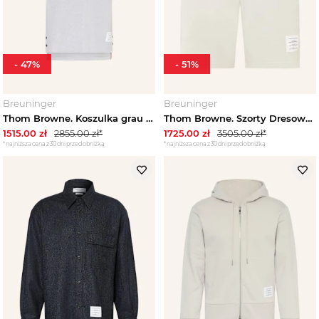
-
47
%
-
51
%
Breuninger
Breuninger
Thom Browne. Koszulka grau szary
Thom Browne. Szorty Dresowe beige
1515.00
zł
2855.00
zł*
1725.00
zł
3505.00
zł*
*najniższa cena z 30 dni przed obniżką
*najniższa cena z 30 dni przed obniżką