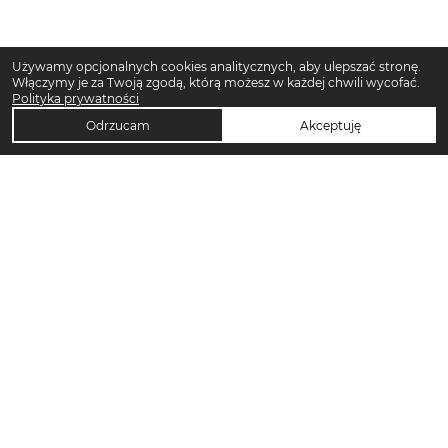
Używamy opcjonalnych cookies analitycznych, aby ulepszać stronę.
Włączymy je za Twoją zgodą, którą możesz w każdej chwili wycofać.
Polityka prywatności
Odrzucam
Akceptuję
TOP KATEGORIE DAMSKIE
Trencze damskie
Klapki płaskie damskie
Sukienki maxi damskie
Sukienki midi damskie
Klapki damskie
Torebki crossbody
Sandały damskie
Torebki tote bag
Sukienki codzienne damskie