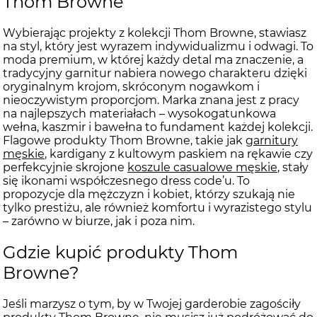
Thom Browne
Wybierając projekty z kolekcji Thom Browne, stawiasz
na styl, który jest wyrazem indywidualizmu i odwagi. To
moda premium, w której każdy detal ma znaczenie, a
tradycyjny garnitur nabiera nowego charakteru dzięki
oryginalnym krojom, skróconym nogawkom i
nieoczywistym proporcjom. Marka znana jest z pracy
na najlepszych materiałach – wysokogatunkowa
wełna, kaszmir i bawełna to fundament każdej kolekcji.
Flagowe produkty Thom Browne, takie jak
garnitury
męskie
, kardigany z kultowym paskiem na rękawie czy
perfekcyjnie skrojone
koszule casualowe męskie
, stały
się ikonami współczesnego dress code’u. To
propozycje dla mężczyzn i kobiet, którzy szukają nie
tylko prestiżu, ale również komfortu i wyrazistego stylu
– zarówno w biurze, jak i poza nim.
Gdzie kupić produkty Thom
Browne?
Jeśli marzysz o tym, by w Twojej garderobie zagościły