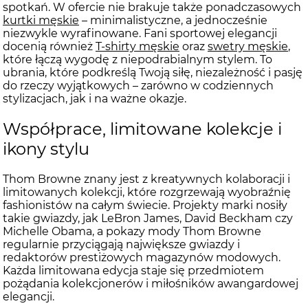
spotkań. W ofercie nie brakuje także ponadczasowych
kurtki męskie
– minimalistyczne, a jednocześnie
niezwykle wyrafinowane. Fani sportowej elegancji
docenią również
T-shirty męskie
oraz
swetry męskie
,
które łączą wygodę z niepodrabialnym stylem. To
ubrania, które podkreślą Twoją siłę, niezależność i pasję
do rzeczy wyjątkowych – zarówno w codziennych
stylizacjach, jak i na ważne okazje.
Współprace, limitowane kolekcje i
ikony stylu
Thom Browne znany jest z kreatywnych kolaboracji i
limitowanych kolekcji, które rozgrzewają wyobraźnię
fashionistów na całym świecie. Projekty marki nosiły
takie gwiazdy, jak LeBron James, David Beckham czy
Michelle Obama, a pokazy mody Thom Browne
regularnie przyciągają największe gwiazdy i
redaktorów prestiżowych magazynów modowych.
Każda limitowana edycja staje się przedmiotem
pożądania kolekcjonerów i miłośników awangardowej
elegancji.