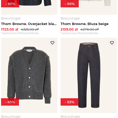
-
60
%
-
50
%
Breuninger
Breuninger
Thom Browne. Overjacket blau GRANATOWY
Thom Browne. Bluza beige
1725.00
zł
4325.00
zł*
2159.00
zł
4279.00
zł*
*najniższa cena z 30 dni przed obniżką
*najniższa cena z 30 dni przed obniżką
-
65
%
-
53
%
Breuninger
Breuninger