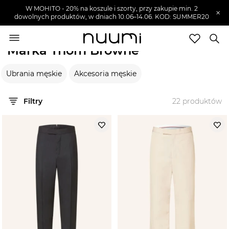
W MOHITO - 20% na koszule i szorty, przy zakupie min. 2
×
dowolnych produktów, w dniach 10.06–14.06. KOD: SUMMER20
nuumi.pl
>
Marki
>
Thom Browne
Marka Thom Browne
Marki
Ubrania męskie
Akcesoria męskie
Trendy
SZUKAJ
Filtry
22
produktów
Wyprzedaże