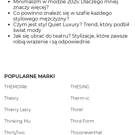
Minimalizm w modzie 2025: Dlaczego mniej
znaczy więcej?
Co powinno znaleźć się w szafie każdego
stylowego mężczyzny?
Czym jest styl Quiet Luxury? Trend, który podbił
świat mody
Jak się ubrać do teatru? Stylizacje, które zawsze
robią wrażenie i są odpowiednie
POPULARNE MARKI
THEMOIRè
THESING
Theory
Therm-ic
Thierry Lasry
Think!
Thinking Mu
Third Form
ThirtyTwo
Thisisneverthat