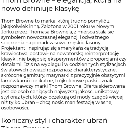
Thom Browne – elegancja, która na
nowo definiuje klasykę
Thom Browne to marka, którą trudno pomylić z
jakąkolwiek inną. Założona w 2001 roku w Nowym
Jorku przez Thomasa Browne’a, z miejsca stała się
symbolem nowoczesnej elegancji i odważnego
spojrzenia na ponadczasowe męskie fasony.
Projektant, inspirując się amerykańską tradycją
krawiectwa, postawił na nowatorską reinterpretację
klasyki, nie bojąc się eksperymentów z proporcjami czy
detalami. Dziś na wybiegu i w codziennych stylizacjach
światowych gwiazd rozpoznasz charakterystyczne,
skrócone garnitury, marynarki z precyzyjnie obszytymi
lamówkami i delikatne, trójkolorowe paski – znak
rozpoznawczy marki Thom Browne. Oferta skierowana
jest do osób ceniących najwyższą jakość, unikatowy
styl oraz tych, którzy oczekują od mody czegoś więcej
niż tylko ubrań – chcą nosić manifestację własnej
osobowości.
Ikoniczny styl i charakter ubrań