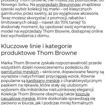
produkty Thom Browne, nie musisz już podróżować do
Nowego Jorku. Na
wyprzedaży Breuninger
znajdziesz
szeroki wybór kolekcji tej marki – od klasycznych
garniturów, przez swetry, aż po wyjątkowe akcesoria.
Teraz możesz skorzystać z promocji, rabatów i
limitowanych okazji – nawet do 70% taniej! To
doskonały moment, by upolować swój wymarzony
model na wyprzedaży Thom Browne, dostępnej online
bez wychodzenia z domu.
Kluczowe linie i kategorie
produktowe Thom Browne
Marka Thom Browne zyskała rozpoznawalność przede
wszystkim dzięki nowoczesnemu podejściu do
garniturów męskich
– skrócone, dopasowane fasony są
wyraziste i natychmiast przyciągają wzrok. Równie
popularne są
kardigany męskie
z charakterystycznym
paskiem na rękawie, które stały się ulubionym
wyborem dla miłośników nietuzinkowej elegancji.
Kolekcje Thom Browne obejmują także
koszule
casualowe męskie
, które doskonale sprawdzają się
zarówno w biurze, jak i podczas mniej formalnych