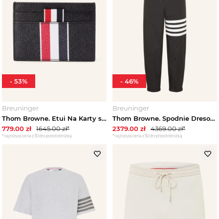
-
53
%
-
46
%
Breuninger
Breuninger
Thom Browne. Etui Na Karty schwarz czarny
Thom Browne. Spodnie Dresowe schwarz
779.00
zł
1645.00
zł*
2379.00
zł
4369.00
zł*
*najniższa cena z 30 dni przed obniżką
*najniższa cena z 30 dni przed obniżką