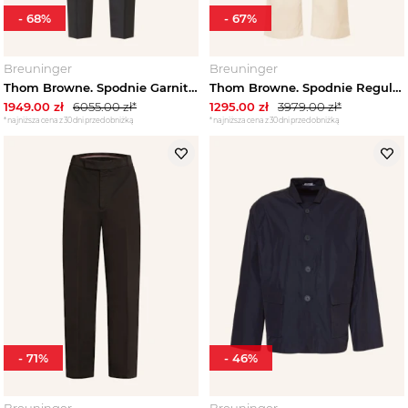
-
68
%
-
67
%
Breuninger
Breuninger
Thom Browne. Spodnie Garniturowe Slim Fit schwarz 001 BLACK
Thom Browne. Spodnie Regular Fit beige
1949.00
zł
6055.00
zł*
1295.00
zł
3979.00
zł*
*najniższa cena z 30 dni przed obniżką
*najniższa cena z 30 dni przed obniżką
-
71
%
-
46
%
Breuninger
Breuninger