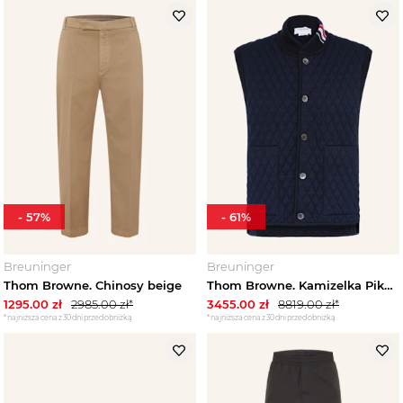
-
57
%
-
61
%
Breuninger
Breuninger
Thom Browne. Chinosy beige
Thom Browne. Kamizelka Pikowana blau GRANATOWY
1295.00
zł
2985.00
zł*
3455.00
zł
8819.00
zł*
*najniższa cena z 30 dni przed obniżką
*najniższa cena z 30 dni przed obniżką