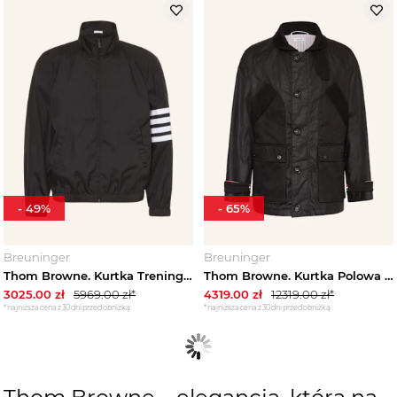
-
49
%
-
65
%
Breuninger
Breuninger
Thom Browne. Kurtka Treningowa schwarz
Thom Browne. Kurtka Polowa schwarz CZARNY
3025.00
zł
5969.00
zł*
4319.00
zł
12319.00
zł*
*najniższa cena z 30 dni przed obniżką
*najniższa cena z 30 dni przed obniżką