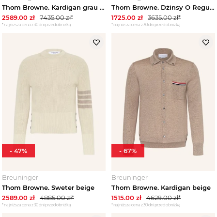
Thom Browne. Kardigan grau CZIEMNOSZARY
Thom Browne. Dżinsy O Regularnym Kroju blau GRANATOWY
2589.00
zł
7435.00
zł*
1725.00
zł
3635.00
zł*
*najniższa cena z 30 dni przed obniżką
*najniższa cena z 30 dni przed obniżką
-
47
%
-
67
%
Breuninger
Breuninger
Thom Browne. Sweter beige
Thom Browne. Kardigan beige
2589.00
zł
4885.00
zł*
1515.00
zł
4629.00
zł*
*najniższa cena z 30 dni przed obniżką
*najniższa cena z 30 dni przed obniżką