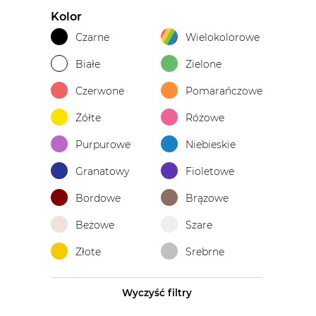
Kolor
Czarne
Wielokolorowe
Białe
Zielone
Czerwone
Pomarańczowe
Żółte
Różowe
Purpurowe
Niebieskie
Granatowy
Fioletowe
Bordowe
Brązowe
Beżowe
Szare
Złote
Srebrne
Wyczyść filtry