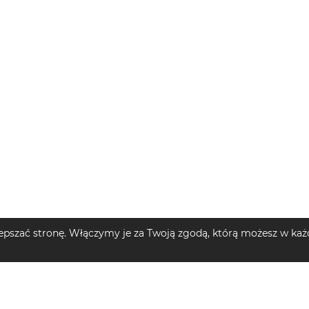
pszać stronę. Włączymy je za Twoją zgodą, którą możesz w każd