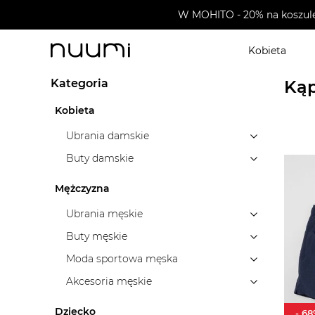
W MOHITO - 20% na koszule 
Kobieta
nuumi.pl
>
Marki
>
Scotch & Soda
>
Ubrania dziecięc
Kategoria
Kąp
Kobieta
Ubrania damskie
Buty damskie
Mężczyzna
Ubrania męskie
Buty męskie
Moda sportowa męska
Akcesoria męskie
Dziecko
-
68