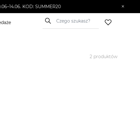
×
10.06–14.06. KOD: SUMMER20
edaże
2
produktów