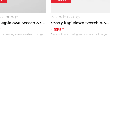
do Lounge
Zalando Lounge
Szorty kąpielowe Scotch & Soda granatowy
Szorty kąpielowe Scotch & Soda granatowy
*
-
55
% *
czna po zalogowaniu w Zalando Lounge
*cena widoczna po zalogowaniu w Zalando Lounge