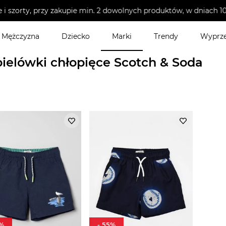
i szorty, przy zakupie min. 2 dowolnych produktów, w dniach 
Mężczyzna
Dziecko
Marki
Trendy
Wyprz
e
>
Moda plażowa dziecięca
>
Kąpielówki chłopięce
ielówki chłopięce Scotch & Soda
%
-
55
%