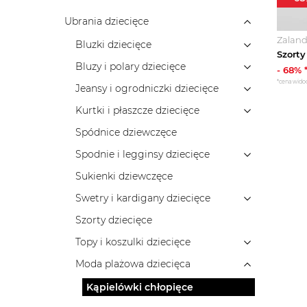
Ubrania dziecięce
Zalan
Bluzki dziecięce
Bluzy i polary dziecięce
-
68
% 
*cena wido
Jeansy i ogrodniczki dziecięce
Kurtki i płaszcze dziecięce
Spódnice dziewczęce
Spodnie i legginsy dziecięce
Sukienki dziewczęce
Swetry i kardigany dziecięce
Szorty dziecięce
Topy i koszulki dziecięce
Moda plażowa dziecięca
Kąpielówki chłopięce