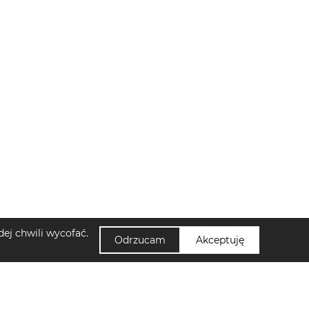
ej chwili wycofać.
Odrzucam
Akceptuję