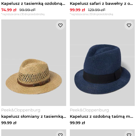
Kapelusz z tasiemką ozdobną Müller Headwear Camel
Kapelusz safari z bawełny z opaską na kapelusz Müller Headwear Oliwkowy
74.99
zł
99.99
zł*
99.99
zł
129.99
zł*
*najniższa cena z 30 dni przed obniżką
*najniższa cena z 30 dni przed obniżką
Peek&Cloppenburg
Peek&Cloppenburg
kapelusz słomiany z tasiemką ozdobną Müller Headwear Beżowy
Kapelusz z ozdobną taśmą model 'TRILBY' Müller Headwear Granatowy
99.99
zł
99.99
zł