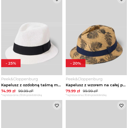
-
25
%
-
20
%
Peek&Cloppenburg
Peek&Cloppenburg
Kapelusz z ozdobną taśmą model 'TRILBY' Müller Headwear Biały
Kapelusz z wzorem na całej powierzchni model 'TRILBY' Müller Headwear Ciemnoniebieski
74.99
zł
99.99
zł*
79.99
zł
99.99
zł*
*najniższa cena z 30 dni przed obniżką
*najniższa cena z 30 dni przed obniżką