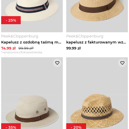
-
25
%
Peek&Cloppenburg
Peek&Cloppenburg
Kapelusz z ozdobną taśmą model 'TRILBY' Müller Headwear Beżowy
kapelusz z fakturowanym wzorem model 'TRILBY' Müller Headwear Beżowy
74.99
zł
99.99
zł*
99.99
zł
*najniższa cena z 30 dni przed obniżką
-
35
%
-
20
%