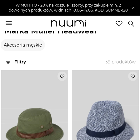
W MOHITO - 20% na koszule i szorty, przy zakupie min. 2
×
dowolnych produktów, w dniach 10.06–14.06. KOD: SUMMER20
nuumi.pl
>
Marki
>
Müller Headwear
Marka Müller Headwear
Marki
Akcesoria męskie
Trendy
SZUKAJ
Filtry
39
produktów
Wyprzedaże