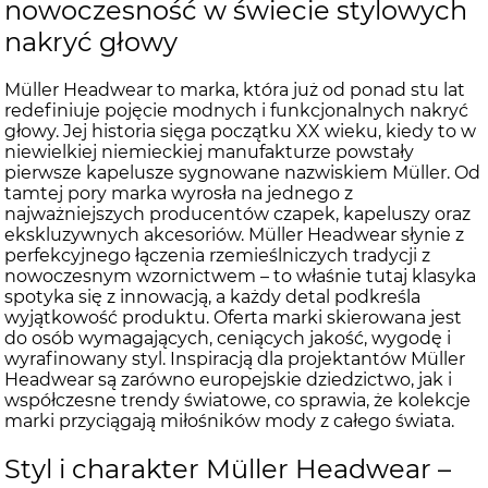
nowoczesność w świecie stylowych
nakryć głowy
Müller Headwear to marka, która już od ponad stu lat
redefiniuje pojęcie modnych i funkcjonalnych nakryć
głowy. Jej historia sięga początku XX wieku, kiedy to w
niewielkiej niemieckiej manufakturze powstały
pierwsze kapelusze sygnowane nazwiskiem Müller. Od
tamtej pory marka wyrosła na jednego z
najważniejszych producentów czapek, kapeluszy oraz
ekskluzywnych akcesoriów. Müller Headwear słynie z
perfekcyjnego łączenia rzemieślniczych tradycji z
nowoczesnym wzornictwem – to właśnie tutaj klasyka
spotyka się z innowacją, a każdy detal podkreśla
wyjątkowość produktu. Oferta marki skierowana jest
do osób wymagających, ceniących jakość, wygodę i
wyrafinowany styl. Inspiracją dla projektantów Müller
Headwear są zarówno europejskie dziedzictwo, jak i
współczesne trendy światowe, co sprawia, że kolekcje
marki przyciągają miłośników mody z całego świata.
Styl i charakter Müller Headwear –