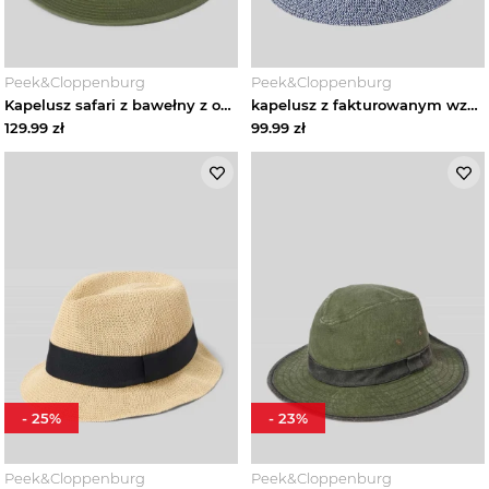
Peek&Cloppenburg
Peek&Cloppenburg
Kapelusz safari z bawełny z opaską na kapelusz Müller Headwear Oliwkowy
kapelusz z fakturowanym wzorem model 'TRILBY' Müller Headwear Niebieski
129.99
zł
99.99
zł
-
25
%
-
23
%
Peek&Cloppenburg
Peek&Cloppenburg