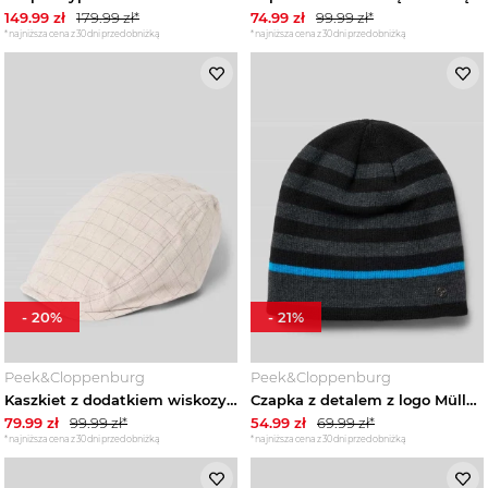
149.99
zł
179.99
zł*
74.99
zł
99.99
zł*
*najniższa cena z 30 dni przed obniżką
*najniższa cena z 30 dni przed obniżką
-
20
%
-
21
%
Peek&Cloppenburg
Peek&Cloppenburg
Kaszkiet z dodatkiem wiskozy model 'Karo' Müller Headwear Beżowy
Czapka z detalem z logo Müller Headwear Czarny
79.99
zł
99.99
zł*
54.99
zł
69.99
zł*
*najniższa cena z 30 dni przed obniżką
*najniższa cena z 30 dni przed obniżką