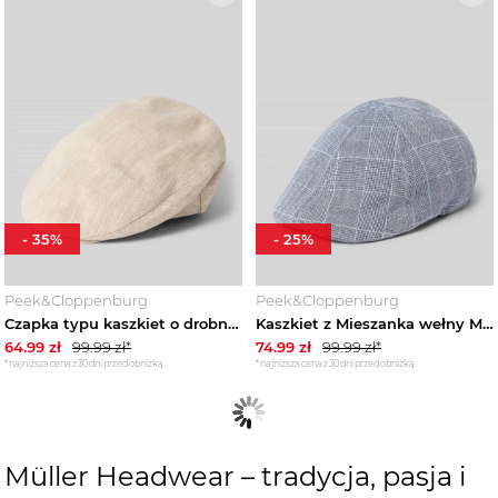
-
35
%
-
25
%
Peek&Cloppenburg
Peek&Cloppenburg
Czapka typu kaszkiet o drobno teksturowanej fakturze Müller Headwear Beżowy
Kaszkiet z Mieszanka wełny Müller Headwear Granatowy
64.99
zł
99.99
zł*
74.99
zł
99.99
zł*
*najniższa cena z 30 dni przed obniżką
*najniższa cena z 30 dni przed obniżką
Müller Headwear – tradycja, pasja i