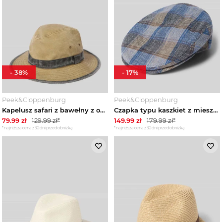
-
38
%
-
17
%
Peek&Cloppenburg
Peek&Cloppenburg
Kapelusz safari z bawełny z opaską na kapelusz Müller Headwear Beżowy
Czapka typu kaszkiet z mieszanki lnu i bawełny Müller Headwear Niebieski
79.99
zł
129.99
zł*
149.99
zł
179.99
zł*
*najniższa cena z 30 dni przed obniżką
*najniższa cena z 30 dni przed obniżką