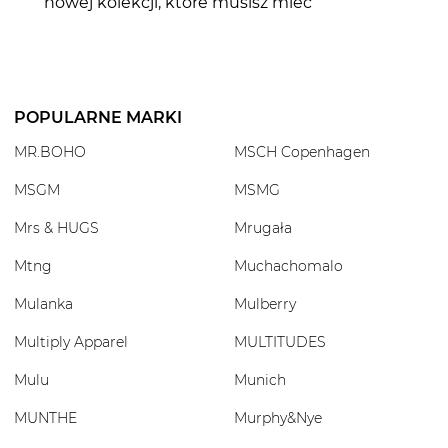
nowej kolekcji, które musisz mieć
POPULARNE MARKI
MR.BOHO
MSCH Copenhagen
MSGM
MSMG
Mrs & HUGS
Mrugała
Mtng
Muchachomalo
Mulanka
Mulberry
Multiply Apparel
MULTITUDES
Mulu
Munich
MUNTHE
Murphy&Nye