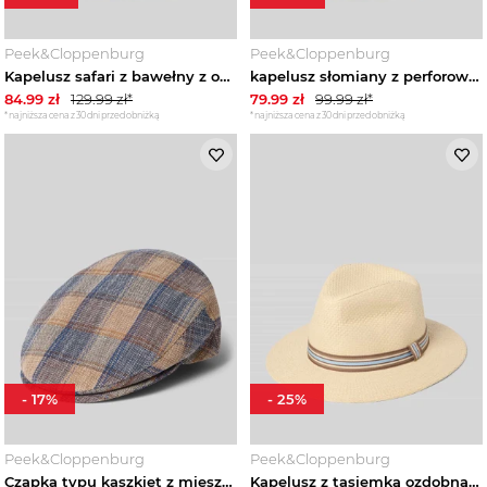
Peek&Cloppenburg
Peek&Cloppenburg
Kapelusz safari z bawełny z opaską na kapelusz Müller Headwear Camel
kapelusz słomiany z perforowaniem Müller Headwear Beżowy
84.99
zł
129.99
zł*
79.99
zł
99.99
zł*
*najniższa cena z 30 dni przed obniżką
*najniższa cena z 30 dni przed obniżką
-
17
%
-
25
%
Peek&Cloppenburg
Peek&Cloppenburg
Czapka typu kaszkiet z mieszanki lnu i bawełny Müller Headwear Beżowy
Kapelusz z tasiemką ozdobną Müller Headwear Beżowy