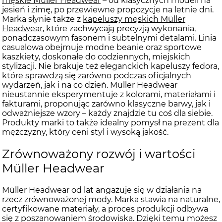
męskie Müller Headwear
– od klasycznych modeli na
jesień i zimę, po przewiewne propozycje na letnie dni.
Marka słynie także z
kapeluszy męskich Müller
Headwear
, które zachwycają precyzją wykonania,
ponadczasowym fasonem i subtelnymi detalami. Linia
casualowa obejmuje modne beanie oraz sportowe
kaszkiety, doskonałe do codziennych, miejskich
stylizacji. Nie brakuje też eleganckich kapeluszy fedora,
które sprawdzą się zarówno podczas oficjalnych
wydarzeń, jak i na co dzień. Müller Headwear
nieustannie eksperymentuje z kolorami, materiałami i
fakturami, proponując zarówno klasyczne barwy, jak i
odważniejsze wzory – każdy znajdzie tu coś dla siebie.
Produkty marki to także idealny pomysł na prezent dla
mężczyzny, który ceni styl i wysoką jakość.
Zrównoważony rozwój i wartości
Müller Headwear
Müller Headwear od lat angażuje się w działania na
rzecz zrównoważonej mody. Marka stawia na naturalne,
certyfikowane materiały, a proces produkcji odbywa
się z poszanowaniem środowiska. Dzięki temu możesz