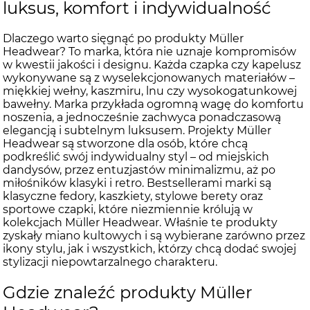
luksus, komfort i indywidualność
Dlaczego warto sięgnąć po produkty Müller
Headwear? To marka, która nie uznaje kompromisów
w kwestii jakości i designu. Każda czapka czy kapelusz
wykonywane są z wyselekcjonowanych materiałów –
miękkiej wełny, kaszmiru, lnu czy wysokogatunkowej
bawełny. Marka przykłada ogromną wagę do komfortu
noszenia, a jednocześnie zachwyca ponadczasową
elegancją i subtelnym luksusem. Projekty Müller
Headwear są stworzone dla osób, które chcą
podkreślić swój indywidualny styl – od miejskich
dandysów, przez entuzjastów minimalizmu, aż po
miłośników klasyki i retro. Bestsellerami marki są
klasyczne fedory, kaszkiety, stylowe berety oraz
sportowe czapki, które niezmiennie królują w
kolekcjach Müller Headwear. Właśnie te produkty
zyskały miano kultowych i są wybierane zarówno przez
ikony stylu, jak i wszystkich, którzy chcą dodać swojej
stylizacji niepowtarzalnego charakteru.
Gdzie znaleźć produkty Müller