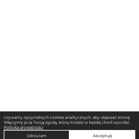
Używamy opcjonalnych cookies analitycznych, aby ulepszać stronę.
Włączymy je za Twoją zgodą, którą możesz w każdej chwili wycofać.
Polityka prywatności
Odrzucam
Akceptuję