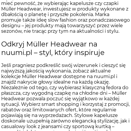
mieć pewność, że wybierając kapelusze czy czapki
Müller Headwear, inwestujesz w produkty wykonane z
dbałością o planetę i przyszłe pokolenia. Marka
promuje także ideę slow fashion oraz ponadczasowego
designu – jej produkty mają towarzyszyć przez wiele
sezonów, nie tracąc przy tym na aktualności i stylu.
Odkryj Müller Headwear na
nuumi.pl – styl, który inspiruje
Jeśli pragniesz podkreślić swój wizerunek i cieszyć się
najwyższą jakością wykonania, zobacz aktualne
kolekcje Müller Headwear dostępne na nuumi.pl i
znajdź nakrycie głowy idealne na każdą okazję.
Niezależnie od tego, czy wybierasz klasyczną fedora do
płaszcza, czy wygodną czapkę na chłodne dni – Müller
Headwear pozwala poczuć się wyjątkowo w każdej
sytuacji. Wybierz smart shopping i korzystaj z promocji,
rabatów oraz limitowanych ofert, które regularnie
pojawiają się na wyprzedażach. Stylowe kapelusze
doskonale uzupełnią zarówno elegancką stylizację, jak i
casualowy look z jeansami czy sportową kurtką –