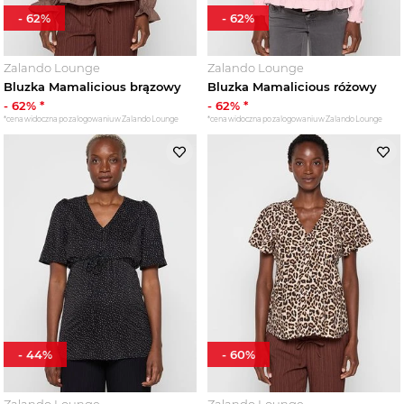
-
62
%
-
62
%
Zalando Lounge
Zalando Lounge
Bluzka Mamalicious brązowy
Bluzka Mamalicious różowy
-
62
% *
-
62
% *
*cena widoczna po zalogowaniu w Zalando Lounge
*cena widoczna po zalogowaniu w Zalando Lounge
-
44
%
-
60
%
Zalando Lounge
Zalando Lounge