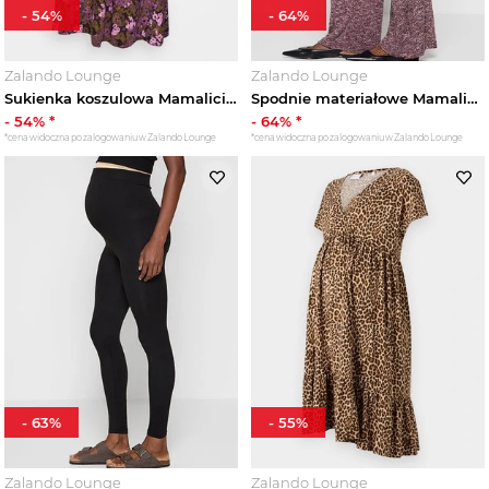
-
54
%
-
64
%
Zalando Lounge
Zalando Lounge
Sukienka koszulowa Mamalicious brązowy
Spodnie materiałowe Mamalicious ciemnoliliowy
-
54
% *
-
64
% *
*cena widoczna po zalogowaniu w Zalando Lounge
*cena widoczna po zalogowaniu w Zalando Lounge
-
63
%
-
55
%
Zalando Lounge
Zalando Lounge