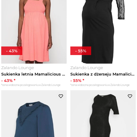
-
43
%
-
55
%
Zalando Lounge
Zalando Lounge
Sukienka letnia Mamalicious koralowy
Sukienka z dżerseju Mamalicious czarny
-
43
% *
-
55
% *
*cena widoczna po zalogowaniu w Zalando Lounge
*cena widoczna po zalogowaniu w Zalando Lounge