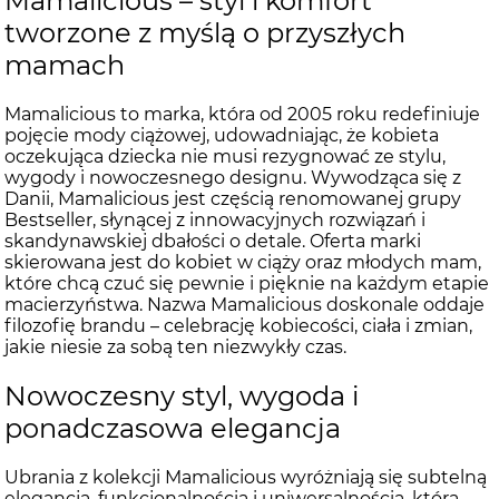
Mamalicious – styl i komfort
tworzone z myślą o przyszłych
mamach
Mamalicious to marka, która od 2005 roku redefiniuje
pojęcie mody ciążowej, udowadniając, że kobieta
oczekująca dziecka nie musi rezygnować ze stylu,
wygody i nowoczesnego designu. Wywodząca się z
Danii, Mamalicious jest częścią renomowanej grupy
Bestseller, słynącej z innowacyjnych rozwiązań i
skandynawskiej dbałości o detale. Oferta marki
skierowana jest do kobiet w ciąży oraz młodych mam,
które chcą czuć się pewnie i pięknie na każdym etapie
macierzyństwa. Nazwa Mamalicious doskonale oddaje
filozofię brandu – celebrację kobiecości, ciała i zmian,
jakie niesie za sobą ten niezwykły czas.
Nowoczesny styl, wygoda i
ponadczasowa elegancja
Ubrania z kolekcji Mamalicious wyróżniają się subtelną
elegancją, funkcjonalnością i uniwersalnością, która