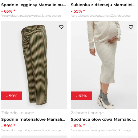
Spodnie legginsy Mamalicious ciemnobrązowy
Sukienka z dżerseju Mamalicious beżowy
-
63
% *
-
55
% *
*cena widoczna po zalogowaniu w Zalando Lounge
*cena widoczna po zalogowaniu w Zalando Lounge
-
59
%
-
62
%
Zalando Lounge
Zalando Lounge
Spodnie materiałowe Mamalicious beżowy
Spódnica ołówkowa Mamalicious mleczny
-
59
% *
-
62
% *
*cena widoczna po zalogowaniu w Zalando Lounge
*cena widoczna po zalogowaniu w Zalando Lounge