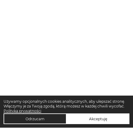
Używamy opcjonalnych cookies analitycznych, aby ulepszać stronę.
Włączymy je za Twoją zgodą, którą możesz w każdej chwili wycofać.
Polityka prywatności
Odrzucam
Akceptuję