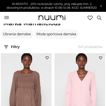
W MOHITO - 20% na koszule i szorty, przy zakupie min. 2
×
dowolnych produktów, w dniach 10.06–14.06. KOD: SUMMER20
nuumi.pl
>
Marki
>
Mamalicious
Marka Mamalicious
Marki
Ubrania damskie
Moda sportowa damska
Trendy
SZUKAJ
Filtry
541
produktów
Wyprzedaże