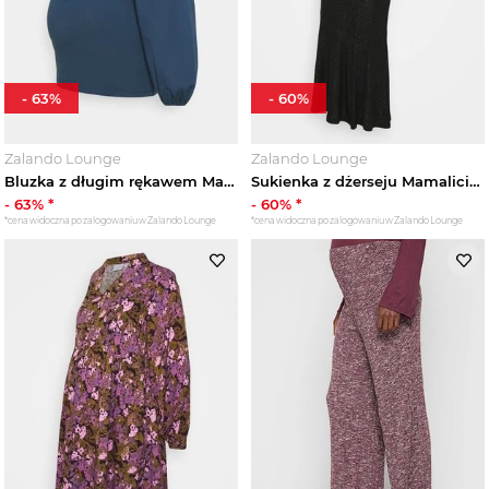
-
63
%
-
60
%
Zalando Lounge
Zalando Lounge
Bluzka z długim rękawem Mamalicious niebieski
Sukienka z dżerseju Mamalicious czarny
-
63
% *
-
60
% *
*cena widoczna po zalogowaniu w Zalando Lounge
*cena widoczna po zalogowaniu w Zalando Lounge