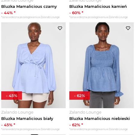
Bluzka Mamalicious czarny
Bluzka Mamalicious kamień
-
44
% *
-
60
% *
*cena widoczna po zalogowaniu w Zalando Lounge
*cena widoczna po zalogowaniu w Zalando Lounge
-
45
%
-
62
%
Zalando Lounge
Zalando Lounge
Bluzka Mamalicious biały
Bluzka Mamalicious niebieski
-
45
% *
-
62
% *
*cena widoczna po zalogowaniu w Zalando Lounge
*cena widoczna po zalogowaniu w Zalando Lounge