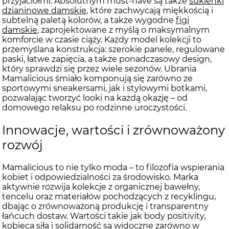
przyjaciółmi. Absolutnym must-have są także
sukienki
dzianinowe damskie
, które zachwycają miękkością i
subtelną paletą kolorów, a także wygodne
figi
damskie
, zaprojektowane z myślą o maksymalnym
komforcie w czasie ciąży. Każdy model kolekcji to
przemyślana konstrukcja: szerokie panele, regulowane
paski, łatwe zapięcia, a także ponadczasowy design,
który sprawdzi się przez wiele sezonów. Ubrania
Mamalicious śmiało komponują się zarówno ze
sportowymi sneakersami, jak i stylowymi botkami,
pozwalając tworzyć looki na każdą okazję – od
domowego relaksu po rodzinne uroczystości.
Innowacje, wartości i zrównoważony
rozwój
Mamalicious to nie tylko moda – to filozofia wspierania
kobiet i odpowiedzialności za środowisko. Marka
aktywnie rozwija kolekcje z organicznej bawełny,
tencelu oraz materiałów pochodzących z recyklingu,
dbając o zrównoważoną produkcję i transparentny
łańcuch dostaw. Wartości takie jak body positivity,
kobieca siła i solidarność są widoczne zarówno w