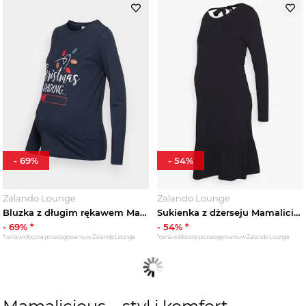
-
69
%
-
54
%
Zalando Lounge
Zalando Lounge
Bluzka z długim rękawem Mamalicious granatowy
Sukienka z dżerseju Mamalicious czarny
-
69
% *
-
54
% *
*cena widoczna po zalogowaniu w Zalando Lounge
*cena widoczna po zalogowaniu w Zalando Lounge