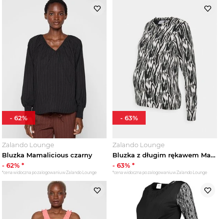
-
62
%
-
63
%
Zalando Lounge
Zalando Lounge
Bluzka Mamalicious czarny
Bluzka z długim rękawem Mamalicious biały
-
62
% *
-
63
% *
*cena widoczna po zalogowaniu w Zalando Lounge
*cena widoczna po zalogowaniu w Zalando Lounge