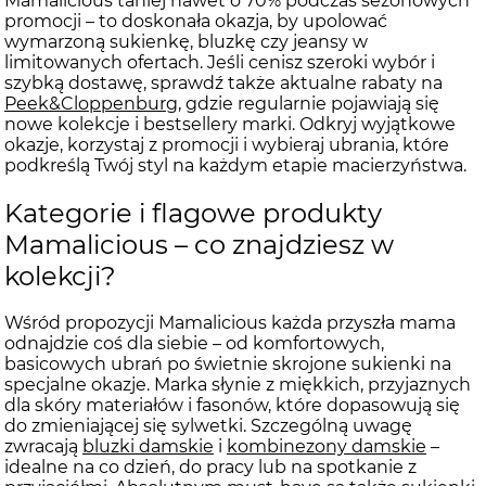
Mamalicious taniej nawet o 70% podczas sezonowych
promocji – to doskonała okazja, by upolować
wymarzoną sukienkę, bluzkę czy jeansy w
limitowanych ofertach. Jeśli cenisz szeroki wybór i
szybką dostawę, sprawdź także aktualne rabaty na
Peek&Cloppenburg
, gdzie regularnie pojawiają się
nowe kolekcje i bestsellery marki. Odkryj wyjątkowe
okazje, korzystaj z promocji i wybieraj ubrania, które
podkreślą Twój styl na każdym etapie macierzyństwa.
Kategorie i flagowe produkty
Mamalicious – co znajdziesz w
kolekcji?
Wśród propozycji Mamalicious każda przyszła mama
odnajdzie coś dla siebie – od komfortowych,
basicowych ubrań po świetnie skrojone sukienki na
specjalne okazje. Marka słynie z miękkich, przyjaznych
dla skóry materiałów i fasonów, które dopasowują się
do zmieniającej się sylwetki. Szczególną uwagę
zwracają
bluzki damskie
i
kombinezony damskie
–
idealne na co dzień, do pracy lub na spotkanie z