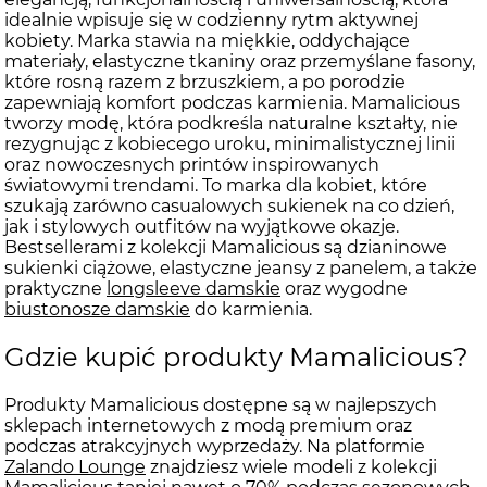
idealnie wpisuje się w codzienny rytm aktywnej
kobiety. Marka stawia na miękkie, oddychające
materiały, elastyczne tkaniny oraz przemyślane fasony,
które rosną razem z brzuszkiem, a po porodzie
zapewniają komfort podczas karmienia. Mamalicious
tworzy modę, która podkreśla naturalne kształty, nie
rezygnując z kobiecego uroku, minimalistycznej linii
oraz nowoczesnych printów inspirowanych
światowymi trendami. To marka dla kobiet, które
szukają zarówno casualowych sukienek na co dzień,
jak i stylowych outfitów na wyjątkowe okazje.
Bestsellerami z kolekcji Mamalicious są dzianinowe
sukienki ciążowe, elastyczne jeansy z panelem, a także
praktyczne
longsleeve damskie
oraz wygodne
biustonosze damskie
do karmienia.
Gdzie kupić produkty Mamalicious?
Produkty Mamalicious dostępne są w najlepszych
sklepach internetowych z modą premium oraz
podczas atrakcyjnych wyprzedaży. Na platformie
Zalando Lounge
znajdziesz wiele modeli z kolekcji