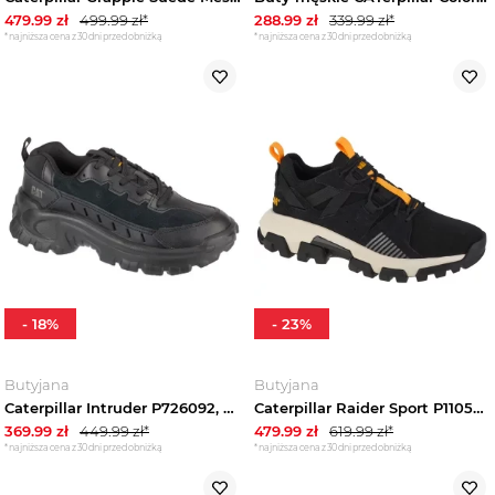
479.99
zł
499.99
zł*
288.99
zł
339.99
zł*
*najniższa cena z 30 dni przed obniżką
*najniższa cena z 30 dni przed obniżką
-
18
%
-
23
%
Butyjana
Butyjana
Caterpillar Intruder P726092, Męskie, Czarne, buty sneakers, skóra licowa, rozmiar: 41
Caterpillar Raider Sport P110597, Męskie, Czarne, buty sneakers, tkanina, rozmiar: 44
369.99
zł
449.99
zł*
479.99
zł
619.99
zł*
*najniższa cena z 30 dni przed obniżką
*najniższa cena z 30 dni przed obniżką