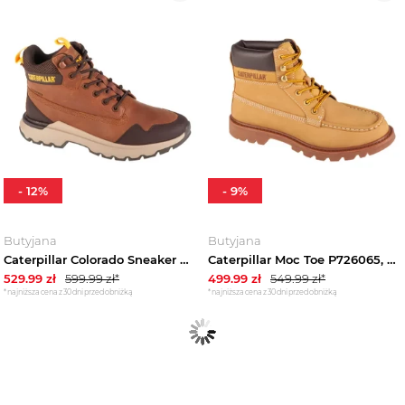
-
12
%
-
9
%
Butyjana
Butyjana
Caterpillar Colorado Sneaker WP P725948, Męskie, Brązowe, buty sneakers, skóra naturalna, rozmiar: 41
Caterpillar Moc Toe P726065, Męskie, Beżowe, buty sneakers, nubuk, rozmiar: 43
529.99
zł
599.99
zł*
499.99
zł
549.99
zł*
*najniższa cena z 30 dni przed obniżką
*najniższa cena z 30 dni przed obniżką