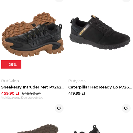
-
29
%
ButSklep
Butyjana
Sneakersy Intruder Met P726242 Black (CA168-b) Caterpillar
Caterpillar Hex Ready Lo P726015, Męskie, Czarne, buty sneakers, nubuk, rozmiar: 41
459.90
zł
649.90
zł*
419.99
zł
*najniższa cena z 30 dni przed obniżką