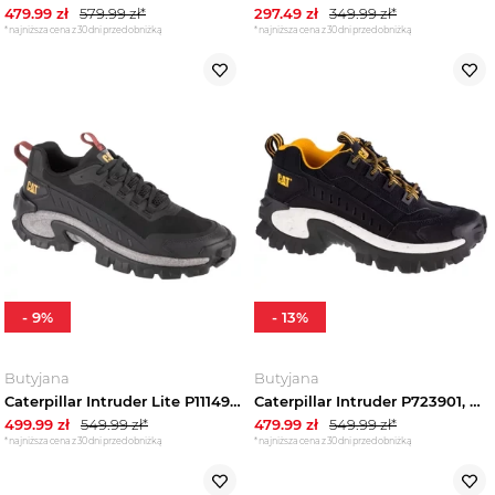
479.99
zł
579.99
zł*
297.49
zł
349.99
zł*
*najniższa cena z 30 dni przed obniżką
*najniższa cena z 30 dni przed obniżką
-
9
%
-
13
%
Butyjana
Butyjana
Caterpillar Intruder Lite P111499, Męskie, Brązowe, buty sneakers, nubuk, rozmiar: 41
Caterpillar Intruder P723901, Męskie, Czarne, buty sneakers, tkanina, rozmiar: 41
499.99
zł
549.99
zł*
479.99
zł
549.99
zł*
*najniższa cena z 30 dni przed obniżką
*najniższa cena z 30 dni przed obniżką