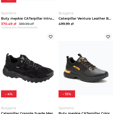
Sportano
Butyjana
Buty męskie CATerpillar Intruder Batman black
Caterpillar Ventura Leather BT P726637, Męskie, Brązowe, buty sneakers, skóra licowa, rozmiar: 41
370.49
zł
389.99
zł*
499.99
zł
*najniższa cena z 30 dni przed obniżką
-
4
%
-
15
%
Butyjana
Sportano
Caterpillar Grapple Suede Mesh P726661, Męskie, Czarne, buty sneakers, przewiewna siateczka, rozmiar: 41
Buty męskie CATerpillar Colorado Sneaker Lo black / cat yellow