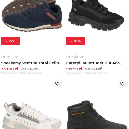
-
15
%
-
10
%
ButSklep
Butyjana
Sneakersy Ventura Total Eclipse P726793 (CA183-a) Caterpillar
Caterpillar Intruder P110463, Męskie, Czarne, buty sneakers, nubuk, rozmiar: 44
339.90
zł
399.90
zł*
519.99
zł
579.99
zł*
*najniższa cena z 30 dni przed obniżką
*najniższa cena z 30 dni przed obniżką