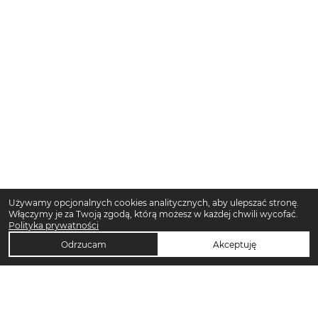
Używamy opcjonalnych cookies analitycznych, aby ulepszać stronę.
Włączymy je za Twoją zgodą, którą możesz w każdej chwili wycofać.
Polityka prywatności
Odrzucam
Akceptuję