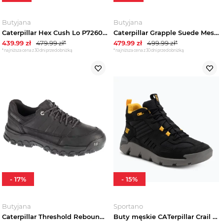
Butyjana
Butyjana
Caterpillar Hex Cush Lo P726017, Męskie, Beżowe, buty sneakers, skóra naturalna, rozmiar: 42
Caterpillar Grapple Suede Mesh P726775, Męskie, Brązowe, buty sneakers, przewiewna siateczka, rozmiar: 42
439.99
zł
479.99
zł*
479.99
zł
499.99
zł*
*najniższa cena z 30 dni przed obniżką
*najniższa cena z 30 dni przed obniżką
-
17
%
-
15
%
Butyjana
Sportano
Caterpillar Threshold Rebound Low P726207, Męskie, Czarne, buty sneakers, skóra naturalna, rozmiar: 42
Buty męskie CATerpillar Crail Sport Mid black Brązowy