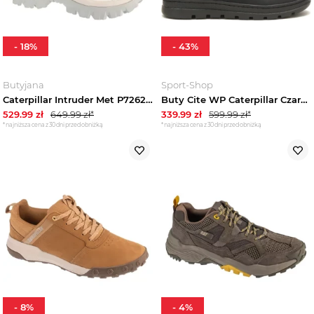
-
18
%
-
43
%
Butyjana
Sport-Shop
Caterpillar Intruder Met P726243, Męskie, Białe, buty sneakers, skóra naturalna, rozmiar: 41
Buty Cite WP Caterpillar Czarny
529.99
zł
649.99
zł*
339.99
zł
599.99
zł*
*najniższa cena z 30 dni przed obniżką
*najniższa cena z 30 dni przed obniżką
-
8
%
-
4
%